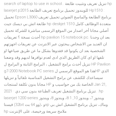
search of laptop to use in school.. تنزيل تعريف وتثبيت طابعة hp
laserjet p2015 للويندوز تحميل برنامج تعريف الطابعة Hp1510 :
تحميل Epson L3060 برنامج الطابعة والماسح الضوئي.تحميل تعريف
طابعة اتش بي ديسك جيت hp deskjet 1510 متعددة الوظائف كامل
أصلي مجانا أخر اصدار من الموقع الرسمى مباشرة للشركة تحميل
أحدث نسخة ؟ تعريفات hp pavilion 15 notebook pc. بعد ان وجدنا
ان العديد من الاشخاص يبحثون عبر الانترنت عن تعريفات اجهزتهم
الشخصية بعد ان يكونوا قد فقدوها بشكل ما عن طريق ضياعها او
تلفها او اى كان الطريق الذى ادى لعدم توافرها لديهم وقد وضعنا
تنزيل أحدث برامج التشغيل ، البرامج الثابتة و البرامج ل HP Pavilion
g7-2000 Notebook PC series.هذا هو الموقع الرسمي لHP الذي
سيساعدك للكشف عن برامج التشغيل المناسبة تلقائياً و تنزيلها
مجانا بدون تكلفة لمنتجات HP الخاصة بك من حواسيب و Jan 21,
2021 · تنزيل برنامج التشغيل تعريف الطباعة بدون سي دي. .hp
laserjet 1200 series ويندوز 7، ويندوز 10, 8.1، ويندوز 8، ويندوز
فيستا (32bit وو 64 بت)، وxp وماك، تنزيل برنامج التشغيل اتش بي
hp ملامح سريعة ورخيصة، على الإنترنت