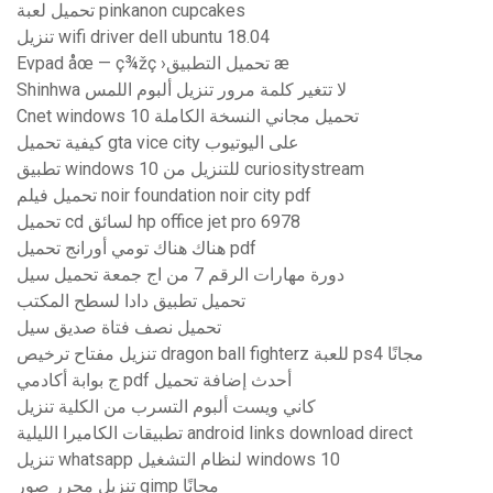
تحميل لعبة pinkanon cupcakes
تنزيل wifi driver dell ubuntu 18.04
Evpad åœ — ç¾žç ›تحميل التطبيق æ
Shinhwa لا تتغير كلمة مرور تنزيل ألبوم اللمس
Cnet windows 10 تحميل مجاني النسخة الكاملة
كيفية تحميل gta vice city على اليوتيوب
تطبيق windows 10 للتنزيل من curiositystream
تحميل فيلم noir foundation noir city pdf
تحميل cd لسائق hp office jet pro 6978
هناك هناك تومي أورانج تحميل pdf
دورة مهارات الرقم 7 من اج جمعة تحميل سيل
تحميل تطبيق دادا لسطح المكتب
تحميل نصف فتاة صديق سيل
تنزيل مفتاح ترخيص dragon ball fighterz للعبة ps4 مجانًا
ج بوابة أكادمي pdf أحدث إضافة تحميل
كاني ويست ألبوم التسرب من الكلية تنزيل
تطبيقات الكاميرا الليلية android links download direct
تنزيل whatsapp لنظام التشغيل windows 10
تنزيل محرر صور gimp مجانًا