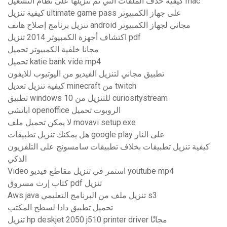
كيفية حذف الملفات التي تم تنزيلها على نظام التشغيل mac
كيفية تنزيل ultimate game pass على جهاز الكمبيوتر
تنزيل برنامج إصلاح هاتف android مجاني لجهاز الكمبيوتر
اكتشاف أجهزة الكمبيوتر 2014 تنزيل pdf
مجانا خلفية الكمبيوتر تحميل
تحميل katie bank vide mp4
تطبيق مجاني لتنزيل الفيديو من اليوتيوب للايفون
كيفية تنزيل تعديل minecraft من twitch
تطبيق windows 10 للتنزيل من curiositystream
اباتشي openoffice الروبوت تحميل
لا يمكن تحميل ملف movavi setup.exe
هل يمكنك تنزيل تطبيقات google play على النار
كيفية تنزيل تطبيقات بخلاف تطبيقات سامسونج على التلفزيون
الذكي
Video استمر في تنزيل مقاطع فيديو youtube mp4
كتاب إرث مسروق pdf تنزيل
Aws java تنزيل ملف من البرنامج التعليمي s3
تحميل تطبيق دادا لسطح المكتب
تنزيل hp deskjet 2050 j510 printer driver مجانًا