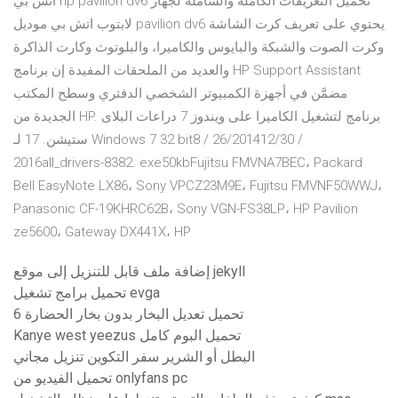
اتش بي hp pavilion dv6 تحميل التعريفات الكاملة والشاملة لجهاز
لابتوب اتش بي موديل pavilion dv6 يحتوي على تعريف كرت الشاشة
وكرت الصوت والشبكة والبايوس والكاميرا، والبلوتوث وكارت الذاكرة
والعديد من الملحقات المفيدة إن برنامج HP Support Assistant
مضمَّن في أجهزة الكمبيوتر الشخصي الدفتري وسطح المكتب
الجديدة من HP. برنامج لتشغيل الكاميرا على ويندوز 7 دراعات البلاى
ستيشن. 17 لـ Windows 7 32 bit8 / 26/201412/30 /
2016all_drivers-8382. exe50kbFujitsu FMVNA7BEC، Packard
Bell EasyNote LX86، Sony VPCZ23M9E، Fujitsu FMVNF50WWJ،
Panasonic CF-19KHRC62B، Sony VGN-FS38LP، HP Pavilion
ze5600، Gateway DX441X، HP
إضافة ملف قابل للتنزيل إلى موقع jekyll
تحميل برامج تشغيل evga
تحميل تعديل البخار بدون بخار الحضارة 6
Kanye west yeezus تحميل البوم كامل
البطل أو الشرير سفر التكوين تنزيل مجاني
تحميل الفيديو من onlyfans pc