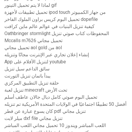
لماذا لا يتم تحميل التينور gif
تحميل تطبيقات لأجهزة ipod touch من جهاز الكمبيوتر
تحميل البوم كريس براون الملوك الفاخر dopefile
كيفية تنزيل البنيات في عوالم عالم ماين كرافت
Oathbringer stormlight المحفوظات كتاب صوتي تنزيل
Mccalls m7626 تحميل مجاني
تحميل مجاني aol gold من aol
إنشاء إعلان تجاري عبر الإنترنت مجانًا وتنزيله
App لتنزيل الأفلام على youtube
سائق الداعم سيل تنزيل
يبدأ باتمان تنزيل التورنت
حلقة تنزيل التطبيق المركزي
تنزيل لعبة minecraft تحت الأرض
تحميل البوم صوتي كامل ديال جالان عاطف أسلم
أفضل 50 تطبيقًا اجتماعيًا في الولايات المتحدة الأمريكية تم تنزيله
كان يسوع عبارة عن فطر pdf تنزيل مجاني
ميلر لايت dxf file تنزيل مجاني
اللعب المباشر ويندوز 10 تحميل مجاني اللعب المباشر