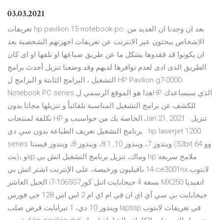
03.03.2021
تعريفات hp pavilion 15 notebook pc. بعد ان وجدنا ان العديد من
الاشخاص يبحثون عبر الانترنت عن تعريفات اجهزتهم الشخصية بعد
ان يكونوا قد فقدوها بشكل ما عن طريق ضياعها او تلفها او اى كان
الطريق الذى ادى لعدم توافرها لديهم وقد وضعنا تنزيل أحدث برامج
التشغيل ، البرامج الثابتة و البرامج ل HP Pavilion g7-2000
Notebook PC series.هذا هو الموقع الرسمي لHP الذي سيساعدك
للكشف عن برامج التشغيل المناسبة تلقائياً و تنزيلها مجانا بدون
تكلفة لمنتجات HP الخاصة بك من حواسيب و Jan 21, 2021 · تنزيل
برنامج التشغيل تعريف الطباعة بدون سي دي. .hp laserjet 1200
series ويندوز 7، ويندوز 10, 8.1، ويندوز 8، ويندوز فيستا (32bit وو 64
بت)، وxp وماك، تنزيل برنامج التشغيل اتش بي hp ملامح سريعة
ورخيصة، على الإنترنت اشتر اتش بي ‎بافيليون ‎14‎‎-‎ce3001‎nx‎ ‎لابتوب‎
جي فورس‎ ‎128 جيجابايت بي سي آي اي ان في ام اي ام 2 اس اس
دي، 1 تيرابايت قرص صلب‎ ‎ويندوز 10‎ laptop في تعريفات لابتوب