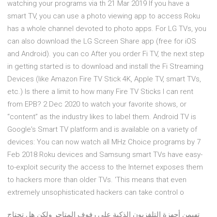
watching your programs via th 21 Mar 2019 If you have a
smart TV, you can use a photo viewing app to access Roku
has a whole channel devoted to photo apps. For LG TVs, you
can also download the LG Screen Share app (free for iOS
and Android). you can co After you order Fi TV, the next step
in getting started is to download and install the Fi Streaming
Devices (like Amazon Fire TV Stick 4K, Apple TV, smart TVs,
etc.) Is there a limit to how many Fire TV Sticks I can rent
from EPB? 2 Dec 2020 to watch your favorite shows, or
“content” as the industry likes to label them. Android TV is
Google's Smart TV platform and is available on a variety of
devices: You can now watch all MHz Choice programs by 7
Feb 2018 Roku devices and Samsung smart TVs have easy-
to-exploit security the access to the Internet exposes them
to hackers more than older TVs. 'This means that even
extremely unsophisticated hackers can take control o
تهيمن أجهزة التلفزيون الذكية على رفوف المتاجر ولكن هل تحتاج