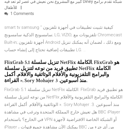
كبير مع المشروع.نحن نعيش في عصر لم تعد فيه Diney شبكة تقدم برامج
للأطفال
1 Comments
smart tv samsung كيفية تثبيت تطبيقات في أجهزة تلفزيون ''
سامسونج الذكية سامسونج; LG; VIZIO; تلفزيونات مع Chromecast
Built-in; أجهزة تلفزيون Android ومع ذلك ، لضمان أنه يمكنك تنزيل
تطبيقات إضافية تحتاج إلى إنشاء حساب LG. ..
FlixGrab 5.1 تنزيل سلسلة NetFlix الكاملة. FlixGrab هو
تطبيق فريد من نوعه لتنزيل سلسلة NetFlix الكاملة
والبرامج التلفزيونية والأفلام الوثائقية والأفلام. أكمل
القراءة ». Sory Mohajer منذ أسبوعين. 3.
FlixGrab 5.1 تنزيل سلسلة NetFlix الكاملة. FlixGrab هو تطبيق فريد
من نوعه لتنزيل سلسلة NetFlix الكاملة والبرامج التلفزيونية والأفلام
الوثائقية والأفلام. أكمل القراءة ». Sory Mohajer منذ أسبوعين. 3.
هل تعيش خارج المملكة المتحدة وترغب في مشاهدة BBC iPlayer
في الخارج؟ باستخدام VPN أو الشبكة الخاصة الافتراضية لأجهزة
iPlayer ، يمكنك الآن مشاهدة جميع قنوات BBC من أي جزء من