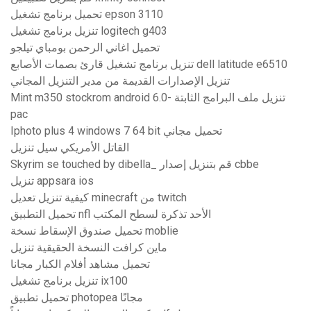
تحميل برنامج تشغيل epson 3110
تنزيل برنامج تشغيل logitech g403
تحميل اغاني الرحمن بومباي تيلجو
تنزيل برنامج تشغيل قارئ بصمات الأصابع dell latitude e6510
تنزيل الإصدارات القديمة من مدير التنزيل المجاني
Mint m350 stockrom android 6.0- تنزيل ملف البرامج الثابتة
pac
Iphoto plus 4 windows 7 64 bit تحميل مجاني
القاتل الأمريكي سيل تنزيل
Skyrim se touched by dibella_ قم بتنزيل إصدار cbbe
تنزيل appsara ios
كيفية تنزيل تعديل minecraft من twitch
تحميل التطبيق nfl الأحد تذكرة لسطح المكتب
تحميل صندوق الإسقاط نسخة moblie
ماين كرافت النسخة الحقيقية تنزيل
تحميل مشاهد أفلام الكبار مجانا
تنزيل برنامج تشغيل ix100
تحميل تطبيق photopea مجانًا