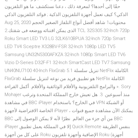
حقًا إلى أحدها؟ لمعرفة ذلك ، دعنا نستكشف: ما هو التلفزيون
الذكي؟ كيف تعمل أجهزة التلفزيون الذكية ; فوائد التلفزيون الذكي
Aug 25, 2020 محتويات1 شاهد أفضل أنواع التلفاز الصغير الحجم
الذى يمكن اقتنائه ووضعه فى شقتك.2 TCL 32S305 32-Inch 720p
Roku Smart LED TV3 LG 32LK610BPUA 32-Inch 720p Smart
LED TV4 Sceptre X328BV-FSR 32-Inch 1080p LED TV5
Samsung UN32N5300AFXZA 32-Inch 1080p Smart LED TV6
Vizio D-Series D32F-F1 32-Inch SmartCast LED TV7 Samsung
UN40NU7100 40-Inch FlixGrab 5.1 تنزيل سلسلة NetFlix الكاملة.
FlixGrab هو تطبيق فريد من نوعه لتنزيل سلسلة NetFlix الكاملة
والبرامج التلفزيونية والأفلام الوثائقية والأفلام. أكمل القراءة ». Sory
Mohajer منذ أسبوعين. 3. هل تعيش خارج المملكة المتحدة وترغب
في مشاهدة BBC iPlayer في الخارج؟ باستخدام VPN أو الشبكة
الخاصة الافتراضية لأجهزة iPlayer ، يمكنك الآن مشاهدة جميع قنوات
BBC من أي جزء من العالم. نظرًا لأنه لا يمكن الوصول إلى BBC
iPlayer إلا في المملكة يعمل تطبيق Quick Remote بنفس الطريقة
على كل من أجهزة Roku الإضافية وأجهزة تلفزيون Roku (أجهزة