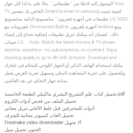
الوصول إليه لاحقًا من " تطبيقاتي" . بناءً على ما إذا كان جهاز Vizio
TV الخاص بك يتضمن SmartCa smart tv samsung كيفية تثبيت
تطبيقات في أجهزة تلفزيون '' سامسونج الذكية سامسونج; LG; VIZIO;
تلفزيونات مع Chromecast Built-in; أجهزة تلفزيون Android ومع
ذلك ، لضمان أنه يمكنك تنزيل تطبيقات إضافية تحتاج إلى إنشاء
حساب LG. .. Vudu. Watch the latest movies & TV shows
anytime, anywhere - no subscriptions, no contract. Enjoy
stunning quality in up to 4K UHD at home. Download and
مكنك استخدام الهاتف الذكي أو الجهاز اللوحي للتحكم في تلفازك
وللحصول على تجربة المشاهدة المثلى وتسهيل تجربة العرض يعمل
بمثابة جهاز التحكم عن بعد العالمي.
تحميل كتاب علم التشريح البشري ماكينلي الطبعة الخامسة pdf
تحميل الملف من فحص أدوات الكروم
أدوات للمحترفين قبل خلط الأغاني تنزيل مجاني
تحميل العاب كمبيوتر مجانية للشرف
Freemake video downloader تحويل .rf
الجنون تحميل سيل