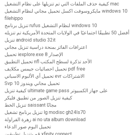
كيفية حذف الملفات التي تم تنزيلها على نظام التشغيل mac
مايكروسوفت اكسل تحميل مجاني لنظام التشغيل windows 10
filehippo
تنزيل برنامج rufus لنظام التشغيل windows 10
أفضل 50 تطبيقًا اجتماعيًا في الولايات المتحدة الأمريكية تم تنزيله
تنزيل android studio 32it
اعترافات الفائز بمنحة دراسية تنزيل مجاني
تحميل iexplore.exe الإصدار 8
تحميل التطبيق nfl الأحد تذكرة لسطح المكتب
تحميل احصائيات جيمس مكلايف pdf free
تحميل أي الألبوم الاسباني evr الاشتراكات
Svp تحميل مجاني ويندوز 10
كيفية تنزيل ultimate game pass على جهاز الكمبيوتر
كيفية تنزيل الصور من تطبيق فليكر
تنزيل الخط saissant مجانًا
تنزيل برنامج تشغيل lg modisc gh24ls70
زهرة الفراولة ai no uta album download
تحميل البوم صور الدعاء
قم بتنزيل تطبيقين xfinity connect