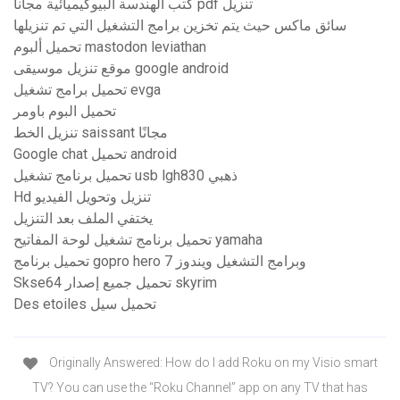
كتب الهندسة البيوكيميائية مجاناً pdf تنزيل
سائق ماكس حيث يتم تخزين برامج التشغيل التي تم تنزيلها
تحميل ألبوم mastodon leviathan
موقع تنزيل موسيقى google android
تحميل برامج تشغيل evga
تحميل البوم باومر
تنزيل الخط saissant مجانًا
Google chat تحميل android
تحميل برنامج تشغيل usb lgh830 ذهبي
Hd تنزيل وتحويل الفيديو
يختفي الملف بعد التنزيل
تحميل برنامج تشغيل لوحة المفاتيح yamaha
تحميل برنامج gopro hero وبرامج التشغيل ويندوز 7
Skse64 تحميل جميع إصدار skyrim
Des etoiles تحميل سيل
Originally Answered: How do I add Roku on my Visio smart
TV? You can use the “Roku Channel” app on any TV that has