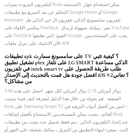
التلفزيون المزودة بميزات Roku المدمجة). يمكن استخدام جهاز
التحكم عن بعد السريع مع تطبيقات Google Home أو Google
Assistant. تلفزيون سامسونج الذكي; تلفزيون ال جي الذكي هل
يمكنني الإلقاء على FireStick. نعم ، يمكنك بسهولة إرسال YouTube
على FireStick القيود التي تطبقها Google. يجب على المستخدمين
الآن الاعتماد على تنزيل ملفات APK
تطبيقات apk على سامسونغ سمارت TV ؟ كيفية تثبي
تشغيل تطبيق plex على تلفاز LG SMART الذكي مساعدة
في تلفزيون intek smart tv طلب طريقة الحصول على
افضل جودة هل قمت بالتحديث إلى الإصدار iOS 9.2؟ تعاني
من مشاكل؟
9.95 دولار أمريكي 2.75 دولار أمريكي لكل شهر. احصل على هذه
الصفقة . قم بجولة من خلال هذا الدليل لمعرفة كيف قمنا بتثبيت
Kodi على Samsung Smart TV ؛ اثنين من أفضل أدوات الترفيه في
العالم ، بحيث يمكن للمستخدمين الاستمتاع بأفضل إضافات Kodi
عند إعداد التلفزيون الذكي ، يتم فقط تحميل عدد محدد من تطبيقات
البث. بمجرد انتهاء التطبيق من التنزيل ، يمكنك تشغيله على الفور أو