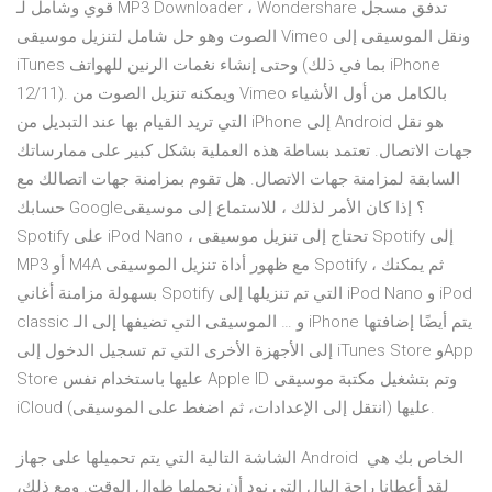
قوي وشامل لـ MP3 Downloader ، Wondershare تدفق مسجل
الصوت وهو حل شامل لتنزيل موسيقى Vimeo ونقل الموسيقى إلى
iTunes وحتى إنشاء نغمات الرنين للهواتف (بما في ذلك iPhone
12/11). ويمكنه تنزيل الصوت من Vimeo بالكامل من أول الأشياء
التي تريد القيام بها عند التبديل من iPhone إلى Android هو نقل
جهات الاتصال. تعتمد بساطة هذه العملية بشكل كبير على ممارساتك
السابقة لمزامنة جهات الاتصال. هل تقوم بمزامنة جهات اتصالك مع
حسابك Google؟ إذا كان الأمر لذلك ، للاستماع إلى موسيقى
Spotify على iPod Nano ، تحتاج إلى تنزيل موسيقى Spotify إلى
MP3 أو M4A مع ظهور أداة تنزيل الموسيقى Spotify ، ثم يمكنك
بسهولة مزامنة أغاني Spotify التي تم تنزيلها إلى iPod Nano و iPod
classic و … الموسيقى التي تضيفها إلى الـ iPhone يتم أيضًا إضافتها
إلى الأجهزة الأخرى التي تم تسجيل الدخول إلى iTunes Store وApp
Store عليها باستخدام نفس Apple ID وتم بتشغيل مكتبة موسيقى
iCloud عليها (انتقل إلى الإعدادات، ثم اضغط على الموسيقى).
الشاشة التالية التي يتم تحميلها على جهاز Android الخاص بك هي
لقد أعطانا راحة البال التي نود أن نحملها طوال الوقت. ومع ذلك،