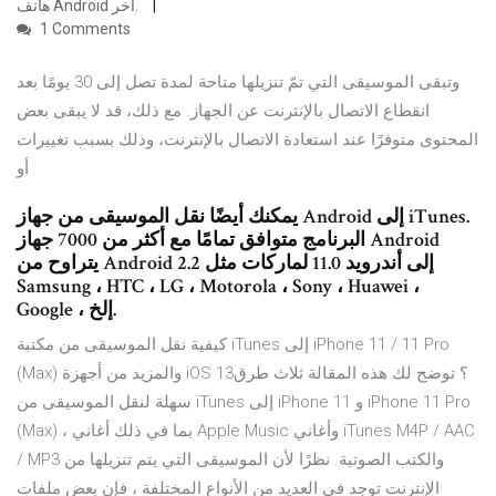
هاتف Android آخر.
1 Comments
وتبقى الموسيقى التي تمّ تنزيلها متاحة لمدة تصل إلى 30 يومًا بعد
انقطاع الاتصال بالإنترنت عن الجهاز. مع ذلك، قد لا يبقى بعض
المحتوى متوفرًا عند استعادة الاتصال بالإنترنت، وذلك بسبب تغييرات
أو
يمكنك أيضًا نقل الموسيقى من جهاز Android إلى iTunes.
البرنامج متوافق تمامًا مع أكثر من 7000 جهاز Android
يتراوح من Android 2.2 إلى أندرويد 11.0 لماركات مثل
Samsung ، HTC ، LG ، Motorola ، Sony ، Huawei ،
Google ، إلخ.
كيفية نقل الموسيقى من مكتبة iTunes إلى iPhone 11 / 11 Pro
(Max) والمزيد من أجهزة iOS 13؟ توضح لك هذه المقالة ثلاث طرق
سهلة لنقل الموسيقى من iTunes إلى iPhone 11 و iPhone 11 Pro
(Max) ، بما في ذلك أغاني Apple Music وأغاني iTunes M4P / AAC
/ MP3 والكتب الصوتية. نظرًا لأن الموسيقى التي يتم تنزيلها من
الإنترنت توجد في العديد من الأنواع المختلفة ، فإن بعض ملفات