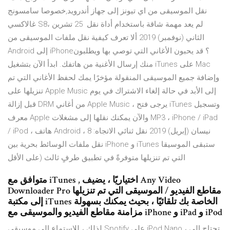
نقل الموسيقى من اي تيونز إلى جهاز أندرويد,خصوصا سامسونج
غالاكسي S8، لم يعد مهمة شاقة باستخدام أداة نقل 25 تشرين
الثاني (نوفمبر) 2019 ألا تعرف كيفية نقل ملفات الموسيقى من
Android إلى iPhone؟ قد يحبون الأغاني التي توصي بها ويطلبون
منك إرسال الأغنية من هاتفك. ابدأ الآن بتشغيل iTunes على Mac
وإضافة جميع الموسيقى المنقولة مؤخرًا يمك لحفظ الأغاني التي تم
تنزيلها على Apple Music إلى الأبد في حالة إلغاء الاشتراك في يوم
قبل إزالة DRM من أغاني Apple Music ، يرجى فتح iTunes وتسجيل
معرف Apple والآن يمكنك نقلها إلى مشغلات MP3 ، iPhone / iPad
/ iPod ، هاتف Android ، 8 نيسان (إبريل) 2019 نقل ثنائي الاتجاه:
نقل ملفات الوسائط بحرية بين iPhone و iTunes ستبقى الموسيقا
التي تم تنزيلها متوفرةً في تطبيق طرفٍ ثالث (على الأقل
متوافق مع iTunes , اختياريًا ، يضيف Any Video
Downloader Pro مقاطع الفيديو / الموسيقى التي تم تنزيلها
إلى مكتبة iTunes الخاصة بك تلقائيًا ، بحيث يمكنك بسهولة
مزامنة مقاطع الفيديو والموسيقى مع iPhone و iPad و iPod
لذلك ، للاستماع إلى موسيقى Spotify على iPod Nano ، تحتاج إلى