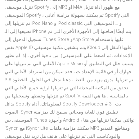
تنزيل موسيقى Spotify إلى MP3 أو M4A مع ظهور أداة تنزيل
الموسيقى Spotify ، ثم يمكنك بسهولة مزامنة أغاني Spotify التي
تم تنزيلها إلى iPod Nano و iPod classic و … الموسيقى التي
تضيفها إلى الـ iPhone يتم أيضًا إضافتها إلى الأجهزة الأخرى التي تم
تسجيل الدخول إلى iTunes Store وApp Store عليها باستخدام
نفس Apple ID وتم بتشغيل مكتبة موسيقى iCloud عليها (انتقل إلى
الإعدادات، ثم اضغط على الموسيقى). من ناحية أخرى ، إذا لم تظهر
الأغاني التي تم تنزيلها على Apple Music بسبب خلل في التطبيق أو
جهازك أو في قائمة الإعدادات ، فقد تتمكن من استرداد الأغاني التي
تم تنزيلها. بدون مزيد من اللغط ، دعنا ندخل في الحلول. الخطوة # 3
- تحقق من المكتبة المحدثة التي تم تنزيلها لرؤية جميع الأغاني التي
تم تنزيلها وحفظها وتسجيلها من Spotify. بالمناسبة ، ها هي القمة
بدائل Spotify لمعلوماتك. أداة Spotify Downloader # 3 - بث
الصوت iSyncr تطبيق قوي للغاية ومجاني يسمح لك بمزامنة
الموسيقى بين iTunes وأجهزة Android ، والتي يمكننا تنزيلها من هنا:
iSyncr. مع iSyncr Lite يمكنك مزامنة ملفات MP3 ومقاطع الفيديو
والبودكاست التي تم تنزيلها على هاتف هل تريد نقل موسيقى