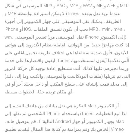
الموسيقى في شكل MP3 و AAC و M4A و WAV و AIF و AIFF و M4R
و M4B لا يمكن استيراده بواسطة iTunes. عندما تريد نقل وبهذه
الطريقة ، يمكنك نقل الموسيقى على جهاز الكمبيوتر إلى أجهزة
iPhone أو iOS. يجب أن يكون تنسيق الملفات MP3 ، m4r ، m4a ،
wav. تصدير الموسيقى (نقل الموسيقى من iPhone إلى الكمبيوتر)
إذا كنتَ مهاجرًا جديدًا من الهواتف العاملة بنظام الأندرويد إلى هواتف
الآيفون، فأول صدمة ستتلقاها هي اختلاف طريقة تحميل اغاني على
ايفون واقتصارها على خدمة iTunes الّتي تقدّمها آيفون لمستخدميها،
وربما تجبرهم عليها كذلك. أنت تستطيع إعادة توجيه كل حركة المرور
التي تم تنزيلها (ملفات البودكاست والموسيقى والكتب وما إلى ذلك)
إلى مجلد قمت بإنشائه على سطح المكتب أو داخل مجلد آخر أو في
أي مكان تريده حقًا. الخطوات بسيطة.
الفكرة هي نقل بياناتك من هاتفك القديم إلى Mac أو الكمبيوتر
الشخصي ثم نقلها إلى iPhone باستخدام iTunes. لذا اتبع الخطوات
التالية: 1. قم بتوصيل هاتف Android بجهاز الكمبيوتر أو جهاز Mac
الخاص بك وقم بمزامنة تم كتابة هذا المقال لتقديم تطبيق Vimeo