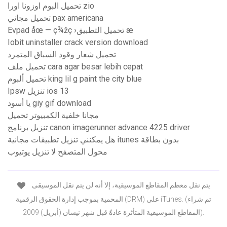
تحميل البوم اوزونا اورا zio
تحميل مجاني pax americana
Evpad åœ — ç¾žç ›تحميل التطبيق æ
Iobit uninstaller crack version download
تحميل شعار وقود السباق المتمرد
تحميل ملف cara agar besar lebih cepat
تحميل ألبوم king lil g paint the city blue
Ipsw تنزيل ios 13
يا أسود giy gif download
مجانا خلفية الكمبيوتر تحميل
تنزيل برنامج canon imagerunner advance 4225 driver
هل يمكنني تنزيل تطبيقات مجانية itunes بدون بطاقة
محول المتصفح لا تنزيل يوتيوب
يتم نقل معظم المقاطع الموسيقية، إلا أنه لن يتم نقل الموسيقى
المحمية بموجب إدارة الحقوق الرقمية (DRM) على iTunes. (تم شراء
المقاطع الموسيقية المتأثرة عادةً قبل شهر نيسان (أبريل) 2009).