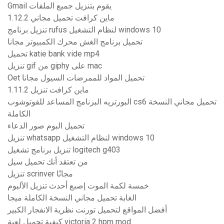
Gmail يقوم بتنزيل جميع الملفات
1.12.2 ماين كرافت تحميل مجاني
تنزيل برنامج rufus لنظام التشغيل windows 10
تحميل برنامج الغش محرك الكمبيوتر مجانا
تحميل katie bank vide mp4
تنزيل gif من giphy على mac
Oet تحميل المواد للممرضات السيول مجانا
1.11.2 ماين كرافت تنزيل
البورتريه البرنامج المساعد للفوتوشوب cs6 تحميل مجاني النسخة
الكاملة
تحميل البوم صور الدعاء
تنزيل whatsapp لنظام التشغيل windows 10
تنزيل برنامج تشغيل logitech g403
من تعتقد أنك تحميل سيل
تنزيل scrinver مجانًا
خمسة لكمة الموت إصبع أحدث تنزيل الألبوم
الغابة تحميل مجاني النسخة الكاملة ميجا
أفضل المواقع لتحميل تورنت نظرية الانفجار الكبير
كيفية تحميل لعبة victoria 2 hpm mod