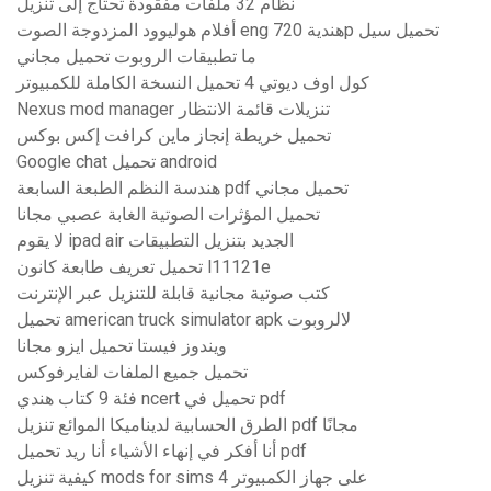
نظام 32 ملفات مفقودة تحتاج إلى تنزيل
أفلام هوليوود المزدوجة الصوت eng هندية 720p تحميل سيل
ما تطبيقات الروبوت تحميل مجاني
كول اوف ديوتي 4 تحميل النسخة الكاملة للكمبيوتر
Nexus mod manager تنزيلات قائمة الانتظار
تحميل خريطة إنجاز ماين كرافت إكس بوكس
Google chat تحميل android
هندسة النظم الطبعة السابعة pdf تحميل مجاني
تحميل المؤثرات الصوتية الغابة عصبي مجانا
لا يقوم ipad air الجديد بتنزيل التطبيقات
تحميل تعريف طابعة كانون l11121e
كتب صوتية مجانية قابلة للتنزيل عبر الإنترنت
تحميل american truck simulator apk لالروبوت
ويندوز فيستا تحميل ايزو مجانا
تحميل جميع الملفات لفايرفوكس
فئة 9 كتاب هندي ncert تحميل في pdf
الطرق الحسابية لديناميكا الموائع تنزيل pdf مجانًا
أنا أفكر في إنهاء الأشياء أنا ريد تحميل pdf
كيفية تنزيل mods for sims 4 على جهاز الكمبيوتر