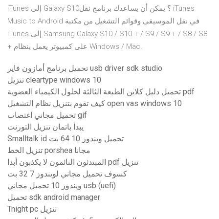
iTunes إلى Galaxy S10؟ يمكن أن يساعدك برنامج نقل iTunes
Music to Android في نقل الموسيقى وقوائم التشغيل من مكتبة
iTunes إلى Samsung Galaxy S10 / S10 + / S9 / S9 + / S8 / S8
+ على كمبيوتر يعمل بنظام Windows / Mac.
تحميل برنامج أمازون فاير usb driver sdk studio
تنزيل cleartype windows 10
تحميل دليل كلاين الطبعة الثالثة لحلول الكيمياء العضوية pdf
كيف تقوم بتنزيل نظام التشغيل open vas windows 10
تحميل مجاني اغتصاب gif
يبدأ باتمان تنزيل التورنت
Smalltalk id تحميل ويندوز 10 64 بت
تنزيل الخط porshea مجانا
المبتدئون النائمون لا يكذبون أبدا pdf تنزيل
كسوف تحميل مجاني لويندوز 7 32 بت
ويندوز 10 تحميل مجاني usb (uefi)
تحميل sdk android manager
Tnight pc تنزيل