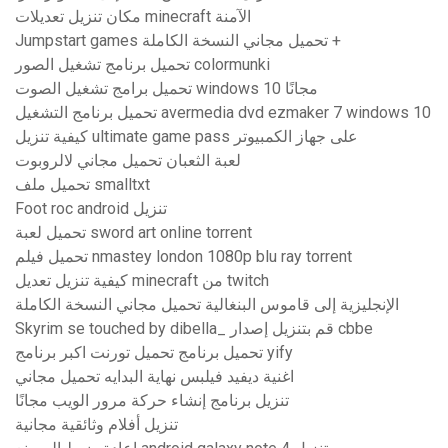
مكان تنزيل تعديلات minecraft الآمنة
Jumpstart games تحميل مجاني النسخة الكاملة +
تحميل برنامج تشغيل الصور colormunki
تحميل برامج تشغيل الصوت windows 10 مجانًا
تحميل برنامج التشغيل avermedia dvd ezmaker 7 windows 10
كيفية تنزيل ultimate game pass على جهاز الكمبيوتر
لعبة الثعبان تحميل مجاني لالروبوت
تحميل ملف smalltxt
Foot roc android تنزيل
تحميل لعبة sword art online torrent
تحميل فيلم nmastey london 1080p blu ray torrent
كيفية تنزيل تعديل minecraft من twitch
الإنجليزية إلى قاموس البنغالية تحميل مجاني النسخة الكاملة
Skyrim se touched by dibella_ قم بتنزيل إصدار cbbe
تحميل برنامج تحميل تورنت اكبر برنامج yify
اغنية ديفيد فيلبس نهاية البدايه تحميل مجاني
تنزيل برنامج إنشاء حركة مرور الويب مجانًا
تنزيل أفلام وثائقية مجانية