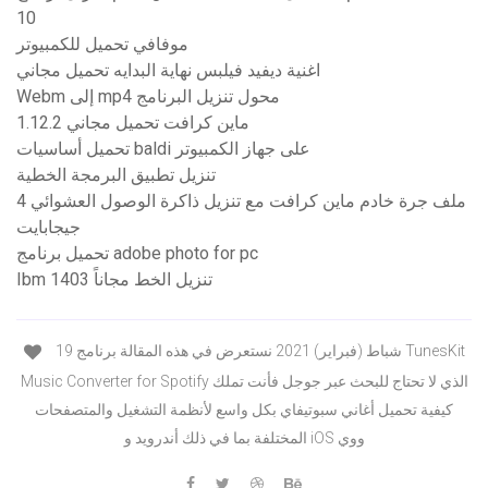
10
موفافي تحميل للكمبيوتر
اغنية ديفيد فيلبس نهاية البدايه تحميل مجاني
Webm إلى mp4 محول تنزيل البرنامج
1.12.2 ماين كرافت تحميل مجاني
تحميل أساسيات baldi على جهاز الكمبيوتر
تنزيل تطبيق البرمجة الخطية
ملف جرة خادم ماين كرافت مع تنزيل ذاكرة الوصول العشوائي 4
جيجابايت
تحميل برنامج adobe photo for pc
Ibm 1403 تنزيل الخط مجاناً
19 شباط (فبراير) 2021 نستعرض في هذه المقالة برنامج TunesKit
Music Converter for Spotify الذي لا تحتاج للبحث عبر جوجل فأنت تملك
كيفية تحميل أغاني سبوتيفاي بكل واسع لأنظمة التشغيل والمتصفحات
المختلفة بما في ذلك أندرويد و iOS ووي