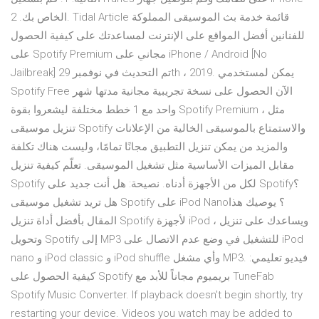
الخاص بك. 2. Tidal Article قائمة خدمة بث الموسيقى المملوكة
للفنانين أفضل المواقع على الإنترنت لمساعدتك على كيفية الحصول
على Spotify Premium مجاني على iPhone / Android [No
Jailbreak] تم التحديث في نوفمبر 29th ، 2019. يمكن لمستخدمي
Spotify Free الآن الحصول على نسخة تجريبية مجانية مدتها شهر
واحد مع 1 خطط مختلفة ليشعروا بقوة Spotify Premium ، مثل
تنزيل موسيقى Spotify والاستمتاع بالموسيقى الخالية من الإعلانات
والمزيد من يمكن تنزيل التطبيق مجانًا تمامًا، وليست هناك تكلفة
مقابل الميزات الأساسية مثل تشغيل الموسيقى. تعلّم كيفية تنزيل
Spotify لكل من الأجهزة أدناه. نصيحة: هل أنت جديد على Spotify؟
هل تريد تشغيل موسيقى Spotify على iPod Nano؟ يوصيك هذا
المقال بأفضل أداة تنزيل Spotify لأجهزة iPod ، ويساعدك على تنزيل
وتحويل Spotify إلى MP3 للتشغيل في وضع عدم الاتصال على iPod
nano و iPod classic و iPod shuffle وأي مشغل MP3. فيديو تعليمي:
كيفية الحصول على Spotify بريميوم مجاناً للأبد مع TuneFab
Spotify Music Converter. If playback doesn't begin shortly, try
restarting your device. Videos you watch may be added to