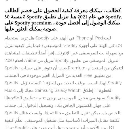
كطالب ، يمكنك معرفة كيفية الحصول على خصم الطالب
بنسبة 50٪ Spotify في عام 2021 هنا. تنزيل تطبيق Spotify.
على Spotify premium ، يمكنك الوصول إلى أفضل جودة
صوتية يمكنك العثور عليها.
هل تريد استخدام Spotify في الهند على iPhone أو iPad لبث
الموسيقى؟ فيما يلي كيفية تنزيل Spotify في الهند على أجهزة iOS
مع سهولة بث الموسيقى عبر الإنترنت. إقرأ أيضاً: تطبيقات لمشاهدة
افلام 2020 Anime تنزيل من Spotify. لتنزيل الموسقى من تطبيق
Spotify، يجب أن تتوفر على حساب Premium، لتتمكن من استخدام
العديد من المزايا، الغير موجودة في الحساب Free من تطبيق
Spotify، لهذا السبب يرغب العديد من الجزء 1: كيفية تنزيل Spotify
Music مجانًا إلى Samsung Galaxy Watch. الخطوة 1. إطلاق
UkeySoft سبوتيفي محول الموسيقى يرجى تثبيت تطبيق Spotify
على جهاز الكمبيوتر الخاص بك ، وتسجيل الدخول إلى حساب
Spotify الخاص بك. يمكن تنزيل التطبيق مجانًا تمامًا، وليست هناك
تكلفة مقابل الميزات الأساسية مثل تشغيل الموسيقى. تعلّم كيفية
تنزيل Spotify لكل من الأجهزة أدناه. نصيحة: هل أنت جديد على