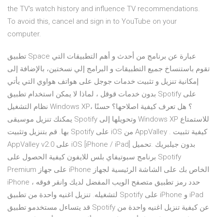
the TV's watch history and influence TV recommendations.
To avoid this, cancel and sign in to YouTube on your
computer.
تطبيق Space عبارة عن برنامج من أحدث و أهم التطبيقات التي
تقوم باستنساخ جميع التطبيقات و البرامج إلي نسختين، بالإضافة إلى
إمكانية تنزيل و تثبيت خدمات جوجل على هواتف هواوي التي يأتي
بدون خدمات قوقل ، لماذا لا يمكن استخدام تطبيق Spotify على
نظام التشغيل Windows XP؟ هل تعرف كيفية اصلاحها؟ حسنًا ،
يمكنك تنزيل موسيقى Spotify وتحويلها إلى Windows XP للاستمتاع
بها. قم بتنزيل وتثبيت Spotify على iOS من AppValley . كيفية تثبيت
AppValley v2.0 على iOS [iPhone / iPad] بدون جيلبريك .تحميل
برنامج سبوتيفاي بلس للايفون كيفية الحصول على Spotify
Premium على جهاز iPhone الخاص بك على الشاشة الرئيسية لجهاز
iPhone ، حدد رمز تطبيق متصفح الويب المفضل لديك وانقر فوقه
لتشغيله. تنزيل اغنيه واحدة من تطبيق Spotify على iPhone و iPad
قد يتساءل مستخدمو تطبيق Spotify عن كيفية تنزيل اغنيه واحدة من