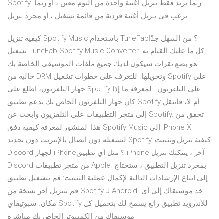
Spotify. ربما تريد فقط تنزيل أغنية واحدة من ألبوم معين ، أو ربما
ترغب في تنزيل أغنية فردية من قائمة تشغيل ، أو مجرد تنزيل
كيفية تنزيل Spotify Music باستخدام TuneFab؟ من السهل جدًا
تشغيل TuneFab Spotify Music Converter. كل ما عليك القيام به
هو بضع نقرات سيكون لديك جميع ملفات الموسيقى الخاصة بك
خالية من DRM وتحويلها. للتعرف على خطوات تشغيل Spotify على
جهاز التلفزيون، اطلع على Spotify على التلفزيون.. لمعرفة ما إذا
كان جهاز التلفزيون الخاص بك يدعم تطبيق Spotify أم لا، فانتقل
إلى متجر التطبيقات على التلفزيون وابحث عن Spotify. تحقق من
هذا المنشور لمعرفة كيفية دفق Spotify Music إلى iPhone X
لتشغيله دون اتصال بالإنترنت دون تحديد Spotify. كيفية تنزيل وتثبيت
Discord لجهاز iPhone؟ مثل أي تطبيق iPhone آخر ، يمكنك تنزيل
Discord من متجر تطبيقات Apple. بمجرد تنزيل التطبيق ، ستحتاج
إلى اتباع الإرشادات التالية لإكمال عملية التثبيت: قم بتشغيل تطبيق
قم بتنزيل آخر نسخة من Spotify لـ Android. خذ موسيقاك إلى أي
مكان. سبوتيفاي Spotify للأندرويد تطبيق رائع يسمح لك بتحميل كل
موسيقاك من الكمبيوتر الخاص بك مباشرة