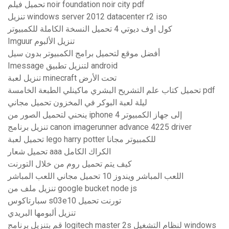
تحميل فيلم noir foundation noir city pdf
تنزيل windows server 2012 datacenter r2 iso
كول اوف ديوتي 4 تحميل النسخة الكاملة للكمبيوتر
Imguur تنزيل الألبوم
أفضل موقع لتحميل برامج الكمبيوتر بدون سيل
Imessage لتنزيل تطبيق android
تنزيل لعبة minecraft تحت الأرض
تحميل كتاب علم التشريح البشري ماكينلي الطبعة الخامسة pdf
ليلة لعبة البوكر في المخزون تحميل مجاني
ينحني لتحميل الصور من iphone 4 إلى جهاز الكمبيوتر
تنزيل برنامج canon imagerunner advance 4225 driver
تحميل لعبة lego harry potter للكمبيوتر مجانا
تحميل شعار aaa الكراك الكامل
كيف يتم تحميل روم من خلال التورنت
اللعب المباشر ويندوز 10 تحميل مجاني اللعب المباشر
تنزيل ملف من google bucket node js
سبارتاكوس s03e10 تورنت تحميل
تنزيل ألبومها البريدي
قم بتنزيل برنامج logitech master 2s لنظام التشغيل windows