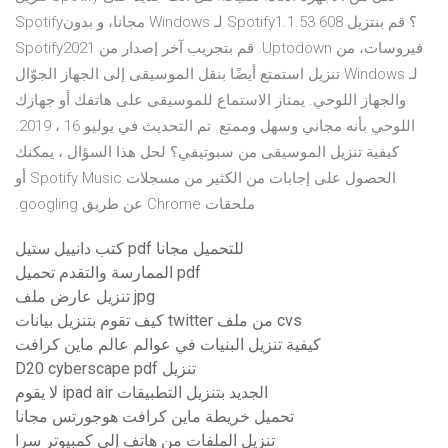
Spotify؟ ‫قم بنتزيل Spotify1.1.53.608 لـ Windows مجانا، و بدون
فيروسات، من Uptodown. قم بتجريب آخر إصدار من Spotify2021
لـ Windows تنزيل استمتع أيضًا بنقل الموسيقى إلى الجهاز الجوّال
والجهاز اللوحي. يمتاز الاستماع للموسيقى على هاتفك أو جهازك
اللوحي بأنه مجاني وسهل وممتع. تم التحديث في يوليو 16 ، 2019.
كيفية تنزيل الموسيقى من سبوتيفي؟ لحل هذا السؤال ، يمكنك
الحصول على إجابات من الكثير من مسجلات Spotify Music أو
ملحقات Chrome عن طريق googling.
كتب دانييل ستيل pdf للتحميل مجانا
الممارسة والتقدم تحميل pdf
تنزيل عارض ملف jpg
كيف تقوم بتنزيل بيانات twitter من ملف cvs
كيفية تنزيل البنيات في عوالم عالم ماين كرافت
D20 cyberscape pdf تنزيل
لا يقوم ipad air الجديد بتنزيل التطبيقات
تحميل خريطة ماين كرافت هوجورتس مجانا
تنزيل الملفات من هاتف إلى كمبيوتر سرا