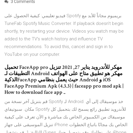
3 Comments
فيديو تعليمي: كيفية الحصول على Spotify بريميوم مجاناً للأبد مع
TuneFab Spotify Music Converter. If playback doesn't begin
shortly, try restarting your device. Videos you watch may be
added to the TV's watch history and influence TV
recommendations. To avoid this, cancel and sign in to
YouTube on your computer.
تحميل FaceApp pro مهكر للأندرويد يناير 27, 2021 تنزيل
التطبيقات لـ Android مهكر هو تطبيق متاح على الهواتف
الذكيةFaceApp حيث يعمل بنظامي Android و iOS
FaceApp Premium Apk (4.3.3) | faceapp pro mod apk |
How to download face app ..
قم بتنزيل آخر نسخة من Spotify لـ Android. خذ موسيقاك إلى أي
مكان. سبوتيفاي Spotify للأندرويد تطبيق رائع يسمح لك بتحميل كل
موسيقاك من الكمبيوتر الخاص بك مباشرة و الآن تعرف على كيفية
تنزيل الموسيقى على جهاز iPhone الخاص بك مجانًا باتباع الخطوات
التالية: 1. قم بتشغيل iTunes على نظامك وقم بتوصيل جهاز iPhone