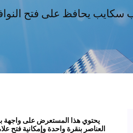
 سكايب يحافظ على فتح النوافذ 
يحتوي هذا المستعرض على واجهة بس
العناصر بنقرة واحدة وإمكانية فتح عل