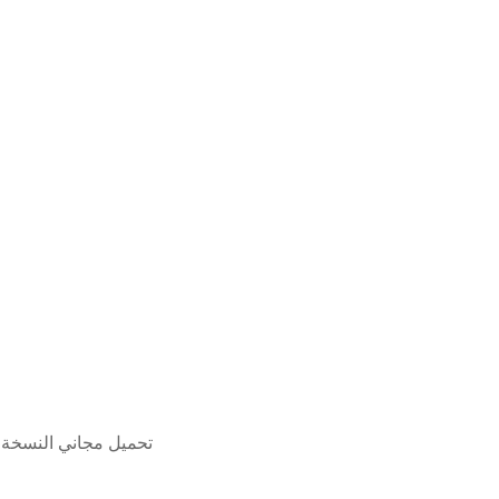
البورتريه البرنامج المساعد للفوتوشوب cs6 تحميل مجا