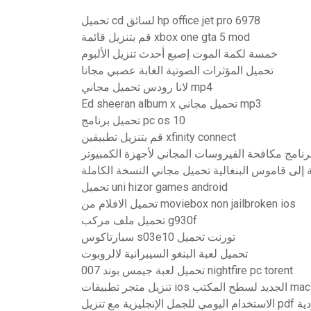
تحميل cd لسائق hp office jet pro 6978
قم بتنزيل قائمة xbox one gta 5 mod
خمسة لكمة الموت إصبع أحدث تنزيل الألبوم
تحميل المؤثرات الصوتية الغابة عصبي مجانا
لانا رودس تحميل مجاني mp4
Ed sheeran album x تحميل مجاني mp3
تحميل برنامج pc os 10
قم بتنزيل تطبيقين xfinity connect
برنامج مكافحة الفيروسات المجاني لأجهزة الكمبيوتر
ية إلى قاموس البنغالية تحميل مجاني النسخة الكاملة
تحميل uni hizor games android
تحميل الافلام من moviebox non jailbroken ios
تحميل ملف مركب g930f
سبارتاكوس s03e10 تورنت تحميل
تحميل لعبة البنغو السيبرانية لالروبوت
تحميل لعبة جيمس بوند 007 nightfire pc torent
يد لسطح المكتب mac 2018
رجمة الأردية