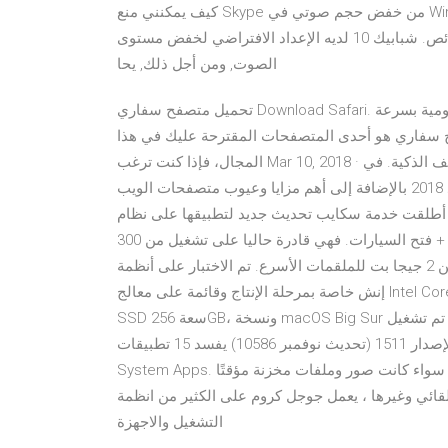
كيف يمكنني منع Skype من خفض حجم صوتي في Windows 10? (حل) حسنا, الآن في مربع حوار الصوت, اذهب الى
الاتصالات التبويب. اضغط على الخصائص, وسيتم فتح لوحة الخصائص. شبابيك 10 لديه الإعداد الافتراضي لخفض مستوى
الصوت, ومن أجل ذلك, يحا
تحميل متصفح سفاري Download Safari. إذا كنت تبحث عن متصفح موثوق به، وشق طريقه نحو النجومية بسرعة
فح سفاري هو أحدى المتصفحات المقترحة عليك في هذا
المجال، فإذا كنت ترغب Mar 10, 2018 · متصفحات الإنترنت هي من بين التطبيقات الأكثر أهمية على الهواتف الذكية. في
هذا المقال ، سأشرح أهم 5 متصفحات الويب للموبايل للأندرويد 2018 بالإضافة إلى أهم مزايا وعيوب متصفحات الويب
ت خدمة سكايب تحديث جديد لتطبيقها على نظام iOS للآيفون و الآيباد، و ركزت في هذا التحديث على تسريع
زمن تشغيل التطبيق. تحميل لعبة لايف فور سبيد نسخة هجولة + فتح السيارات. فهي قادرة حاليا على تشغيل من 300
ميغابت للملقمات الأصغر إلى أكثر من 2 جيجا بت للملقمات الأسرع. تم الاختبار على أنظمة MacBook Pro مقاس 13
إنش خاصة بمرحلة الإنتاج وقائمة على معالج Intel Core i5 رباعي النوى بتردد 1.4GHz، وذاكرة RAM سعة 8GB، وقرص
SSD سعة 256GB، ونسخة macOS Big Sur السابقة للإصدار. ومع ذلك, إذا تم تشغيل cmdlet أعلاه في النوافذ 10
الإصدار 1511 (تحديث نوفمبر 10586) يفسد 15 تطبيقات Windows الأخرى, على الرغم من أنه قد يحل مشاكل Windows
System Apps. يحافظ المتصفح على خصوصياتك من خلال مسح بيانات التصفح سواء كانت صور وملفات مخزنة مؤقتًا
تلقائي وغيرها ، يعمل جوجل كروم على الكثير من انظمة
التشغيل والاجهزة