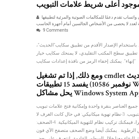
قالت خدمة المراسلة المملوكة لشركة فيسبوك اليوم الخميس: إن واتساب تقدم دعمًا للمكالمات الصوتية والمرئية لتطبيقها
9 Comments
ب. باستخدام الإصدار الأقدم من تطبيق سكايب”الحديث”،
ل تطبيق سطح المكتب التقليدي، لا يمنحك سكايب خيار
“إنهاء”. يمكنك إخفاء الرمز من نافذة إعدادات سكايب
ومع ذلك, إذا تم تشغيل cmdlet أعلاه في النوافذ 10 الإصدار 1511 (تحديث
نوفمبر 10586) يفسد 15 تطبيقات Windows الأخرى, على الرغم من أنه قد
مشاكل Windows System Apps.
يع العناصر بنقرة واحدة وإمكانية فتح علامات تبويب
جديدة بمجرد النقر على الرمز الموجود أعلى شريط علامات التبويب. 3-نظام تهوية ميكانيكي: في حال كانت الغرف لا
تحتوي على نوافذ أو أن النوافذ صغيرة أو أنها لا تُفتح كثيرا، فيمكنك تركيب نظام للتهوية الميكانيكية. 4-الصحف:
.. يمكنك أيضا وضع الصحف متصفح الآي فون Complete Browser Pro 1.0. إن كنت تمتلك جهاز آي
 للبقاء معنا خلال السطور القادمة، لتتعرف على بعض