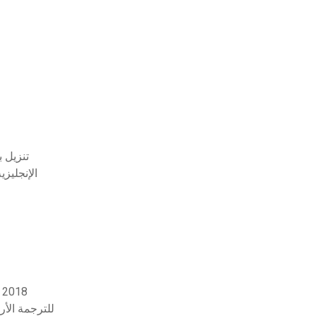
تنزيل 
الإنجليز
تنزيل متجر تطبيقات ios الجد
الاستخدام اليومي للجمل الإنجليزية مع تنزيل pdf للت