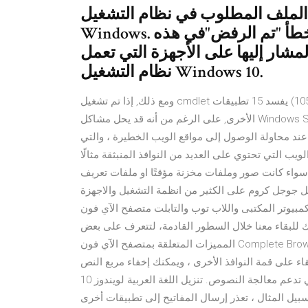
و الملف المطلوب في نظام التشغيل
Windows. أحد أسباب عدم إمكانية القيام بذلك هو الخطأ "تم الرفض"في هذه
لمشار إليها على الأجهزة التي تعمل
نظام التشغيل Windows 10.
ومع ذلك, إذا تم تشغيل cmdlet أعلاه في النوافذ 10 الإصدار 1511 (تحديث نوفمبر 10586) يفسد 15 تطبيقات Windows
الأخرى, على الرغم من أنه قد يحل مشاكل Windows System Apps. يتمتع التطبيق بتصفح آمن ، مدمج بشكل افتراضي
ند محاولة الوصول إلى مواقع الويب الخطيرة ، والتي
يب التي تحتوي على العديد من النوافذ المنبثقة مثالًا
اء كانت صور وملفات مخزنة مؤقتًا او ملفات تعريف
يعمل جوجل كروم على الكثير من انظمة التشغيل والاجهزة
لمكتبى واللاب توب والتابلت متصفح الآي فون Complete Browser Pro 1.0. إن كنت تمتلك
 للبقاء معنا خلال السطور القادمة، لتتعرف على بعض
المميزات المتعلقة بمتصفح الآي فون Complete Browser Pro 1.0 والذي يعد من أهم متصفحات الآي فون، فربما يكون
ء على قمة النوافذ الأخرى ، ويمكنك إخفاء مربع النص
إذا كنت تريد فقط إرسال المفاتيح العربية إلى الأدوات الأخرى التي تدعم معالجة النصوص. تنزيل اللغة العربية لويندوز 10
ل المثال ، تعذر إرسال المفاتيح إلى تطبيقات أخرى