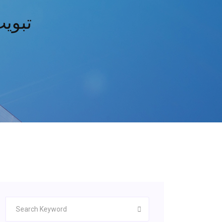
تبويب