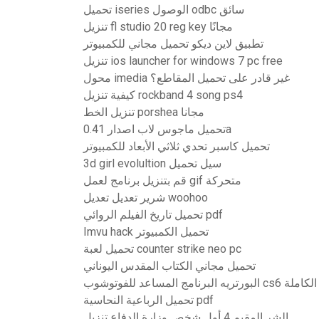
تحميل iseries الوصول odbc سائق
تنزيل fl studio 20 reg key مجانًا
تطبيق لاين ديكو تحميل مجاني للكمبيوتر
تنزيل ios launcher for windows 7 pc free
محول imedia غير قادر على تحميل المقاطع؟
كيفية تنزيل rockband 4 song ps4
تنزيل الخط porshea مجانا
تحميل ماجوس لاب اصدار 0.41a
تحميل كاسبر تحدي ثلاثي الأبعاد للكمبيوتر
3d girl evolultion سيل تحميل
قم بتنزيل برنامج لعمل gif متحركة
شرير تعديل تعديل woohoo
تحميل تاريخ الفيلم الروائي pdf
Imvu hack تحميل الكمبيوتر
تحميل لعبة counter strike neo pc
تحميل مجاني الكتاب المقدس اليوناني
ني النسخة الكاملة
تحميل الرباعية النحاسية pdf
الشر المقيم 4 أول شخص وزارة الدفاع تنزيل