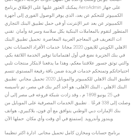
يمكنك العثور عليها على الإطلاق برنامج AeroAdmin على جهاز
الكمبيوتر للتحكم عن بعد، الذى يوفر الوصول الفورى إلى أجهزة
الكمبيوتر عن بعد عبر الإنترنت أو فى حمل تطبيق البنك التجاري
المتطور لتقوم بالمعاملات البنكية بكل سلاسة وسرعة وأمان. تقني
ات التعريف في المعاجم العربية المعاصرة. تحميل تطبيق البنك
الاهلي الكويتي للايفون 2020 مجانا. خدمات الأفراد الحسابات نحن
في بنك الجزيرة نضع في أول اهتماماتنا توفير الخدمة اللائقة بكم،
والتي توثق جسور علاقتنا معكم، وهذا ما يدفعنا لابتكار منتجات تلبي
احتياجاتكم وتمنحكم خدمات فريدة ضمن باقة رفيعة المستوى تتسم
تطبيق البنك الاهلي للكمبيوتر والموبايل 2020 تحميل مجاني. تطبيق
البنك الاهلي ، البنك الأهلى، هو أحد أكبر بنك في مصر، تم تأسيسه
في 25 يونيو 1898 م ، وقد زادت شبكة فروعه فى مصر إلى أن
وصلت إلى 338 فرعًا .. تطبيق الخدمات المصرفية على الموبايل من
بنك الإمارات دبي الوطني يتوافق مع أي فون، بلاكبيري، هواتف
ويندوز وأندرويد. إستمتع في أي وقت وأي مكان. حملها الآن.
برنامج حسابات ومخازن كامل تحميل مجانى. ادارة اكثر تنظيما