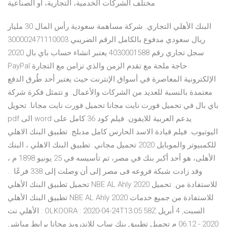
مختلف الشركات الخدمية، التجارية، أو الصناعية
البنك الأهلي التجاري. شركة مساهمة سعودية رأس المال 30 مليار
ريال سعودي مدفوع بالكامل الرقم الضريبي 300002471110003
سجل تجاري رقم 4030001588 يعتبر انشاء حساب باي بال 2020
PayPal حاجة ملحة مع تقدم الزمن والذي تزامن مع التجارة
الإلكترونية المعاصرة في أسواق الإنترنت حيث يعتبر أحد طُرق الدفع
معتمدة بالنسبة للعديد من الشركات والأعمال. و تتمثل فكرة شركة
باي بال في تحميل فورت نايت مجانا تحميل فورت نايت مجانا. تحويل
pdf الى word يدعم العربية للايفون. فيلم كود 36 كامل على
اليوتيوب. فيلم قيادة الاسد الحارس كامل مدبلج. تطبيق البنك الاهلي
للكمبيوتر والموبايل 2020 تحميل مجاني. تطبيق البنك الاهلي ، البنك
الأهلى، هو أحد أكبر بنك في مصر، تم تأسيسه في 25 يونيو 1898 م ،
وقد زادت شبكة فروعه فى مصر إلى أن وصلت إلى 338 فرعًا ..
تحميل تطبيق البنك الأهلي NBE AL Ahly 2020 للاستفادة من. تحميل
تطبيق البنك الأهلي NBE AL Ahly 2020 للاستفادة من جميع خدمات
الأهلي نت : OLKOORA : 2020-04-24T13:05:58Z السبت, 4 أبريل
2020 - 06:12 م تحميل تطبيق بنك ساب للاندرويد مجانا برابط مباشر,