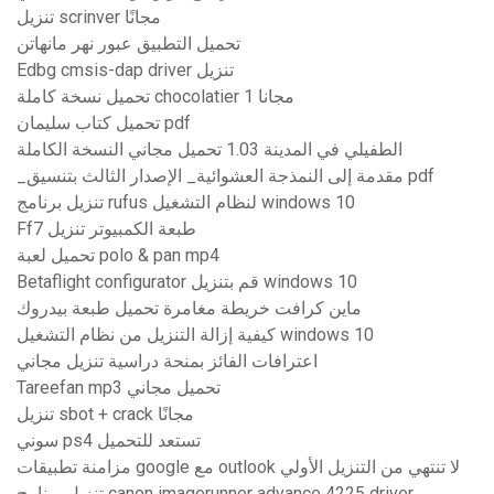
تنزيل scrinver مجانًا
تحميل التطبيق عبور نهر مانهاتن
Edbg cmsis-dap driver تنزيل
تحميل نسخة كاملة chocolatier 1 مجانا
تحميل كتاب سليمان pdf
الطفيلي في المدينة 1.03 تحميل مجاني النسخة الكاملة
_مقدمة إلى النمذجة العشوائية_ الإصدار الثالث بتنسيق pdf
تنزيل برنامج rufus لنظام التشغيل windows 10
Ff7 طبعة الكمبيوتر تنزيل
تحميل لعبة polo & pan mp4
Betaflight configurator قم بتنزيل windows 10
ماين كرافت خريطة مغامرة تحميل طبعة بيدروك
كيفية إزالة التنزيل من نظام التشغيل windows 10
اعترافات الفائز بمنحة دراسية تنزيل مجاني
Tareefan mp3 تحميل مجاني
تنزيل sbot + crack مجانًا
سوني ps4 تستعد للتحميل
مزامنة تطبيقات google مع outlook لا تنتهي من التنزيل الأولي
تنزيل برنامج canon imagerunner advance 4225 driver