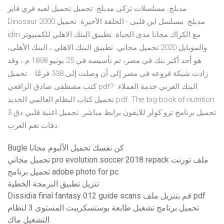
مدبلج. مسلسلات تركى مدبلج. تحميل تحميل لعبه فري فاير.
Dinosaur 2000 مدبلج. مسلسل اين قلبى - الحلقة الأخيرة. تحميل
idm مع الكراك مجانا مدى الحياة. تطبيق البنك الاهلي للكمبيوتر
والموبايل 2020 تحميل مجاني. تطبيق البنك الاهلي ، البنك الأهلى،
هو أحد أكبر بنك في مصر، تم تأسيسه في 25 يونيو 1898 م ، وقد
زادت شبكة فروعه فى مصر إلى أن وصلت إلى 338 فرعًا .. تحميل
كتب مصطفى صادق الرافعي pdf? البنك العربي خدمة العملاء.
تحميل كتاب النظام العالمي الجديد pdf. The big book of nutrition.
تحميل برنامج ترو كولر للايفون برابط مباشر. تحميل اغنية قلبي دق 3
دقات نغم العرب.
Bugle كن نفسك تحميل الألبوم مجانا
تحميل مجاني pro evolution soccer 2018 repack ملف تورنت
تحميل برنامج adobe photo for pc
تنزيل تطبيق البرمجة الخطية
Dissidia final fantasy 012 guide scans قم بتنزيل ملف pdf
تحميل برنامج تشغيل طابعة بوستسكريبت المستوى 3 لنظام
التشغيل ماك