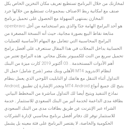
لمخازنك من خلال البرنامج تستطيع تعريف مكان التخزين الخاص بكل
صنف مع امكانية ربط الاصناف بمجموعات تستطيع من خلالها جرد
المخازن بمنتهى السهولة مع الحصول على تحميل برنامج
openbravo هو أحد البرامج الهامة جدًا والذي يتم استخدامه من أجل
متابعة نقاط البيع بصورة مجانية، حيث أنه النسخة المصغرة من
البرامج المحاسبية التي تتعامل مع المهام الأساسية للعمليات
الحسابية بداخل المحلات في هذا المقال سنتعرف على أفضل برامج
تحميل سريع من النت للكمبيوتر بشكل مجاني. هذه البرامج تعتبر من
أهم الأدوات المستخدمة… 03 أكتوبر 2019 كارت ميزة من البنك
الأهلي وبنك مصر (شرح شامل) حمل ال MT4 لنظام الاندرويد
التداول أثناء التنقل مع هاتفك او التابليت اللوحي الذي يعمل بنظام
Android, وتجدر الإشارة إن تطبيق MT4 Android يتيح لك جميع أنواع
نماذج التنفيذ ويتيح أيضا لك التداول مباشرة من المخطط البياني.
بطاقة مدى الداعمة لخدمة أثير من البنك السعودي للاستثمار ; خدمة
الشراء عبر الإنترنت عن طريق بطاقات مدى من البنك السعودي
للاستثمار توفر لك دفاتر أفضل برنامج محاسبي لإدارة الشركات
الحكومية والخاصة، لا يقتصر البرنامج على فئة معينه بل يشمل