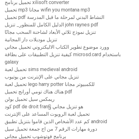
تحميل برنامج xilisoft converter
تحميل mp3 مجانا wifin you montana mp3
تحميل pdf النشاط البدني لمرحلة ما قبل المدرسة
الدليل الكامل للمنظور_ تنزيل john raynes pdf
تنزيل نموذج ثلاثي الأبعاد لشاحنة السحب مجانًا
تنزيل موديلات داز المجانية
وورد موضوع تطوير الكتاب الاليكتروني تحميل مجاني
كيفية تنزيل التطبيقات على بطاقة microsd.card باستخدام
galaxy
تحميل لعبة sims medieval android
تنزيل مجاني على الإنترنت من يوتيوب
تحميل لعبة lego harry potter للكمبيوتر مجانا
هناك هناك تومي أورانج تحميل pdf
ريمكس سيل تحميل بولن
كود pdf de droit fran§ هو تنزيل مجاني
تحميل لعبة الروبوت المساعد على الإنترنت
كم عدد الأشخاص الذين قاموا بتنزيل تطبيق android
دورة مهارات الرقم 7 من اج جمعة تحميل سيل
برنامج فوتوشوب تحميل مجاني