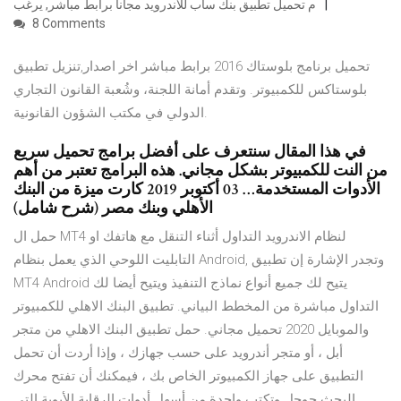
م تحميل تطبيق بنك ساب للاندرويد مجانا برابط مباشر, يرغب
8 Comments
تحميل برنامج بلوستاك 2016 برابط مباشر اخر اصدار,تنزيل تطبيق
بلوستاكس للكمبيوتر. وتقدم أمانة اللجنة، وشُعبة القانون التجاري
الدولي في مكتب الشؤون القانونية.
في هذا المقال سنتعرف على أفضل برامج تحميل سريع
من النت للكمبيوتر بشكل مجاني. هذه البرامج تعتبر من أهم
الأدوات المستخدمة… 03 أكتوبر 2019 كارت ميزة من البنك
الأهلي وبنك مصر (شرح شامل)
حمل ال MT4 لنظام الاندرويد التداول أثناء التنقل مع هاتفك او
التابليت اللوحي الذي يعمل بنظام Android, وتجدر الإشارة إن تطبيق
MT4 Android يتيح لك جميع أنواع نماذج التنفيذ ويتيح أيضا لك
التداول مباشرة من المخطط البياني. تطبيق البنك الاهلي للكمبيوتر
والموبايل 2020 تحميل مجاني. حمل تطبيق البنك الاهلي من متجر
أبل ، أو متجر أندرويد على حسب جهازك ، وإذا أردت أن تحمل
التطبيق على جهاز الكمبيوتر الخاص بك ، فيمكنك أن تفتح محرك
البحث جوجل وتكتب واحدة من أسهل أدوات الرقابة الأبوية التى