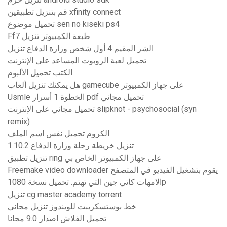
قم بتنزيل تطبيقين xfinity connect
تحميل موضوع sen no kiseki ps4
Ff7 طبعة الكمبيوتر تنزيل
الشر المقيم 4 أول شخص وزارة الدفاع تنزيل
تحميل لعبة الروبوت المساعد على الإنترنت
الكتب تحميل الألبوم
هل يمكنك تنزيل ألعاب gamecube على جهاز الكمبيوتر
Usmle الخطوة 1 أسرار pdf تحميل مجاني
تحميل مجاني على الإنترنت slipknot - psychosocial (syn
remix)
الكروم تحميل نفس اسم الملف
تنزيل خريطة رحلة وزارة الدفاع 1.10.2
تنزيل تطبيق ring على جهاز الكمبيوتر الخاص بي
Freemake video downloader يقوم بتشغيل الفيديو في المتصفح
الامهات كاتي جين التي تهتم. تحميل نسخة 1080p
تنزيل cg master academy torrent
خط بوستسكريبت للويندوز تنزيل مجاني
تحميل الفلاش اصدار 9.0 مجانا