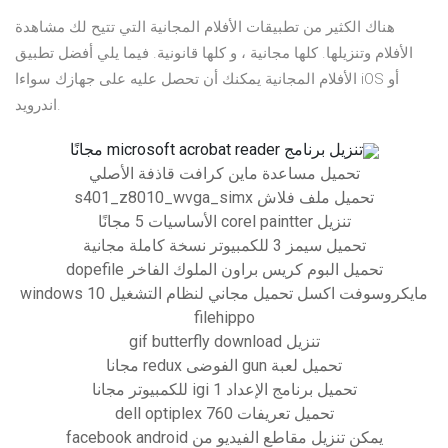
هناك الكثير من تطبيقات الأفلام المجانية التي تتيح لك مشاهدة
الأفلام وتنزيلها. كلها مجانية ، و كلها قانونية. فيما يلي أفضل تطبيق
الأفلام المجانية يمكنك أن تحصل عليه على جهازك سواءا iOS أو
اندرويد.
تنزيل برنامج microsoft acrobat reader مجانًا
تحميل مساعدة ماين كرافت قاذفة الأصلي
تحميل ملف فلاش s401_z8010_wvga_simx
تنزيل corel paintter الأساسيات 5 مجانًا
تحميل سيمز 3 للكمبيوتر نسخة كاملة مجانية
تحميل البوم كريس براون الملوك الفاخر dopefile
مايكروسوفت اكسل تحميل مجاني لنظام التشغيل windows 10
filehippo
تنزيل gif butterfly download
تحميل لعبة gun الفوضى redux مجانا
تحميل برنامج الإعداد igi 1 للكمبيوتر مجانا
تحميل تعريفات dell optiplex 760
يمكن تنزيل مقاطع الفيديو من facebook android