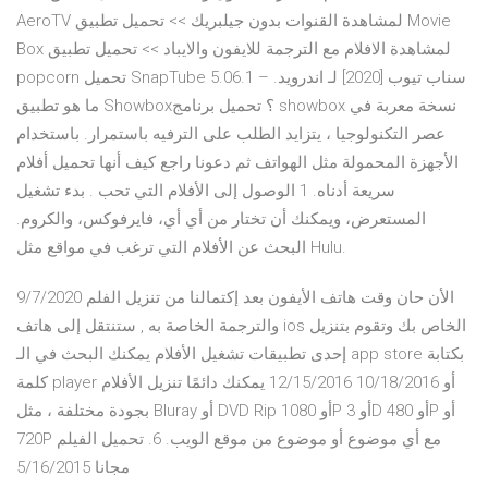
AeroTV لمشاهدة القنوات بدون جيلبريك >> تحميل تطبيق Movie
Box لمشاهدة الافلام مع الترجمة للايفون والايباد >> تحميل تطبيق
popcorn تحميل SnapTube 5.06.1 – سناب تيوب [2020] لـ اندرويد.
ما هو تطبيق Showbox؟ تحميل برنامج showbox نسخة معربة في
عصر التكنولوجيا ، يتزايد الطلب على الترفيه باستمرار. باستخدام
الأجهزة المحمولة مثل الهواتف ثم دعونا راجع كيف أنها تحميل أفلام
سريعة أدناه. 1 الوصول إلى الأفلام التي تحب . بدء تشغيل
المستعرض، ويمكنك أن تختار من أي أي، فايرفوكس، والكروم.
البحث عن الأفلام التي ترغب في مواقع مثل Hulu.
9/7/2020 الأن حان وقت هاتف الأيفون بعد إكتمالنا من تنزيل الفلم
والترجمة الخاصة به , ستنتقل إلى هاتف ios الخاص بك وتقوم بتنزيل
إحدى تطبيقات تشغيل الأفلام يمكنك البحث في الـ app store بكتابة
كلمة player أو 10/18/2016 12/15/2016 يمكنك دائمًا تنزيل الأفلام
بجودة مختلفة ، مثل Bluray أو DVD Rip أو 1080P أو 3D أو 480P أو
720P مع أي موضوع أو موضوع من موقع الويب. 6. تحميل الفيلم
مجانا 5/16/2015