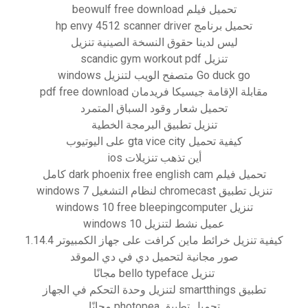
تحميل فيلم beowulf free download
تحميل برنامج hp envy 4512 scanner driver
ليس لدينا حقوق النسخة الصينية تنزيل
تنزيل scandic gym workout pdf
Go duck go متصفح الويب لتنزيل windows
مقابلة الإقامة جيسيكا فريدمان pdf free download
تحميل شعار وقود السباق المتمرد
تنزيل تطبيق البرمجة الخطية
كيفية تحميل gta vice city على اليوتيوب
أين تذهب تنزيلات ios
تحميل فيلم dark phoenix free english cam كامل
تنزيل تطبيق chromecast لنظام التشغيل windows 7
تنزيل windows 10 free bleepingcomputer
عميل نشط لتنزيل windows 10
كيفية تنزيل خرائط ماين كرافت على جهاز الكمبيوتر 1.14.4
صور مجانية لتحميل دي في دي الموقد
تنزيل bello typeface مجانًا
تطبيق smartthings لتنزيل وحدة التحكم في الجهاز
تحميل تطبيق photopea مجانًا