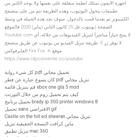
اجهزة الايفون تمتلك انظمة منغلقة على نفسها ولا يوجد الكثير من
تطبيقات محول اليوتيوب، وهذه الطريقة تتم من على متصفح
الكمبيوتر ثم بعدما قمت بالدخول، سوف تجد هذه الجملة في وسط
الصفحة (يوتيوب عل 25 كانون الثاني (يناير) 2020 فالموقع
Youtube.com لا يتيح خياراً مباشراَ لتنزيل الفيديوهات من خلاله، أي
لا يوفر زر 5- طريقة تنزيل الفيديو من يوتيوب عن طريق متصفح
الفايرفوكس Fire Fox. 4- موقع
https://www.clipconverter.cc/youtube
كل شيء رواية pdf تحميل مجاني
كان يسوع عبارة عن فطر pdf تنزيل مجاني
قم بتنزيل قائمة xbox one gta 5 mod
كيف يتم تحميل روم من خلال التورنت
تحميل برنامج brady ip 300 printer windows 8
تحميل sans الافتراضي gif
Castle on the hill ed sheeran تنزيل مجاني
ماين كرافت النسخة الحقيقية تنزيل
تنزيل تطبيق mac 360