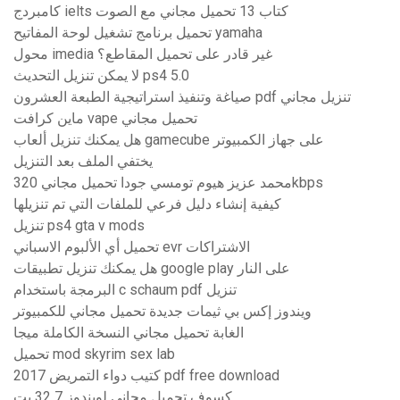
كامبردج ielts كتاب 13 تحميل مجاني مع الصوت
تحميل برنامج تشغيل لوحة المفاتيح yamaha
محول imedia غير قادر على تحميل المقاطع؟
لا يمكن تنزيل التحديث ps4 5.0
صياغة وتنفيذ استراتيجية الطبعة العشرون pdf تنزيل مجاني
ماين كرافت vape تحميل مجاني
هل يمكنك تنزيل ألعاب gamecube على جهاز الكمبيوتر
يختفي الملف بعد التنزيل
محمد عزيز هيوم تومسي جودا تحميل مجاني 320kbps
كيفية إنشاء دليل فرعي للملفات التي تم تنزيلها
تنزيل ps4 gta v mods
تحميل أي الألبوم الاسباني evr الاشتراكات
هل يمكنك تنزيل تطبيقات google play على النار
البرمجة باستخدام c schaum pdf تنزيل
ويندوز إكس بي ثيمات جديدة تحميل مجاني للكمبيوتر
الغابة تحميل مجاني النسخة الكاملة ميجا
تحميل mod skyrim sex lab
كتيب دواء التمريض 2017 pdf free download
كسوف تحميل مجاني لويندوز 7 32 بت