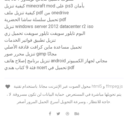
كيفية تنزيل minecraft mod على ps3 بأمان
كيفية تنزيل ملف pdf من onedrive
تحميل سلسلة ساشا الحضرية pdf
تنزيل windows server 2012 datacenter r2 iso
البوم تايلور سويفت تايلور سويفت تحميل زي
تنزيل تطبيق فواتير الخدمات
تحميل مساعدة ماين كرافت قاذفة الأصلي
تنزيل محرر صور gimp مجانًا
تنزيل برنامج إصلاح هاتف android مجاني لجهاز الكمبيوتر
فئة 9 كتاب هندي ncert تحميل في pdf
محول الصوت عبر الإنترنت مجانا. باستخدام تقنية html5 و ffmpeg.js
، يتم تحويلها مباشرة في المستعرض. حماية البيانات لن تكون مسروقة. لا
حاجة للانتظار ، وسرعة التحويل أسرع. الحمل المرور أصغر.