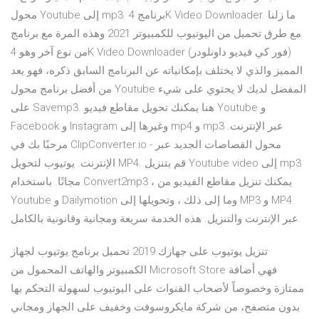
محول Youtube إلى mp3. برنامج 4K Video Downloader. ما زلنا
مع طرق تحميل من اليوتيوب للكمبيوتر 2021 وهذه المرة مع برنامج
من نوع آخر وهو 4K Video Downloader (فور كي فيديو داونلودر)
المميز والذي لا يختلف بإمكانياته عن البرنامج السابق ذكره، فهو يعد
من أفضل برنامج محول Youtube المفضل لديك لا يحتوي على شيء
على Savemp3. هنا يمكنك تحويل مقاطع فيديو Youtube و
Facebook و Instagram وغيرها إلى mp4 و mp3 عبر الإنترنت.
مرحبًا بك في ClipConverter.io - محول القصاصات الجديد عبر
الإنترنت. يوتيوب لتحويل MP4. قم بتنزيل Youtube video إلى mp3
مجانًا. باستخدام Convert2mp3 ، يمكنك تنزيل مقاطع الفيديو من
Youtube و Dailymotion وما إلى ذلك ، وتحويلها إلى MP3 و MP4
عبر الإنترنت والتنزيل. هذه الخدمة سريعة ومجانية وقانونية بالكامل.
تنزيل يوتيوب على جهازك 2019 تحميل برنامج يوتيوب لجهاز
الكمبيوتر والهاتف المحمول من Microsoft Store فهي أضافة
ممتازة وخصوصاً لأصحاب القنوات على اليوتيوب لسهولة التحكم بها
بدون متصفح، من شركة مايكروسوفت وخفيف على الجهاز ومجاني