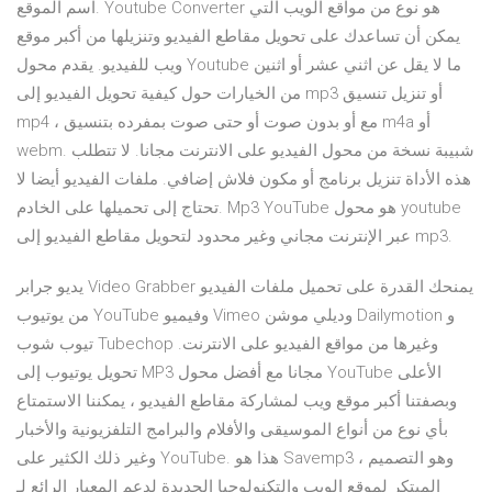
اسم الموقع. Youtube Converter هو نوع من مواقع الويب التي
يمكن أن تساعدك على تحويل مقاطع الفيديو وتنزيلها من أكبر موقع
ويب للفيديو. يقدم محول Youtube ما لا يقل عن اثني عشر أو اثنين
من الخيارات حول كيفية تحويل الفيديو إلى mp3 أو تنزيل تنسيق
mp4 ، مع أو بدون صوت أو حتى صوت بمفرده بتنسيق m4a أو
webm. شبيبة نسخة من محول الفيديو على الانترنت مجانا. لا تتطلب
هذه الأداة تنزيل برنامج أو مكون فلاش إضافي. ملفات الفيديو أيضا لا
تحتاج إلى تحميلها على الخادم. Mp3 YouTube هو محول youtube
عبر الإنترنت مجاني وغير محدود لتحويل مقاطع الفيديو إلى mp3.
يديو جرابر Video Grabber يمنحك القدرة على تحميل ملفات الفيديو
من يوتيوب YouTube وفيميو Vimeo وديلي موشن Dailymotion و
تيوب شوب Tubechop وغيرها من مواقع الفيديو على الانترنت.
تحويل يوتيوب إلى MP3 مجانا مع أفضل محول YouTube الأعلى
وبصفتنا أكبر موقع ويب لمشاركة مقاطع الفيديو ، يمكننا الاستمتاع
بأي نوع من أنواع الموسيقى والأفلام والبرامج التلفزيونية والأخبار
وغير ذلك الكثير على YouTube. هذا هو Savemp3 ، وهو التصميم
المبتكر لموقع الويب والتكنولوجيا الجديدة لدعم المعيار الرائع لـ