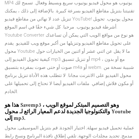
MP4 يوتيوب هو محول فيديو يوتيوب سريع وبسيط وفعال. تسمح لك
تقنيتنا بتنزيل مقاطع الفيديو بسرعة كبيرة. بالإضافة إلى ذلك ، يمكنك
تنزيل عدد لا نهائي من مقاطع فيديو YouTube! محول يوتيوب. تحويل
أشرطة فيديو يوتيوب. مرحبا. كل شيء حقًا في اسم الموقع.
Youtube Converter هو نوع من مواقع الويب التي يمكن أن تساعدك
على تحويل مقاطع الفيديو وتنزيلها من أكبر موقع ويب للفيديو. يقدم
محول Youtube ما لا يقل عن اثني عشر أو اثنين من الخيارات حول
كيفية تحويل الفيديو إلى mp3 أو تنزيل تنسيق mp4 ، مع أو بدون
صوت أو حتى صوت بمفرده بتنسيق m4a أو webm. شبيبة نسخة من
محول الفيديو على الانترنت مجانا. لا تتطلب هذه الأداة تنزيل برنامج
أو مكون فلاش إضافي. ملفات الفيديو أيضا لا تحتاج إلى تحميلها على
الخادم.
هذا هو Savemp3 ، وهو التصميم المبتكر لموقع الويب
والتكنولوجيا الجديدة لدعم المعيار الرائع لـ محول Youtube
إلى mp3.
عملية تحميل فيديو سهلة; اختيار الجودة; قم بتنزيل الموسيقى; محول
مدمج; تحديد مجلدات الوجهة; تلقي إطلاق نافذة البرنامج ونسخ رابط