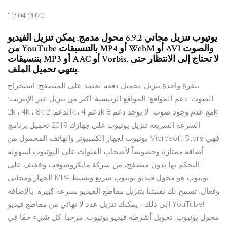
12.04.2020
يوتيوب تنزيل مجاني 6.9.2 محول مدمج. يمكن تنزيل الفيديو
من YouTube بالتنسيقات MP4 أو WebM أو AVI والصوت
بتنسيقات MP3 أو AAC أو Vorbis. لا تحتاج إلى الانتظار حتى
ينتهي تحميل الملف.
بنقرة واحدة تنزيل: تحميل دفعه: تعتمد على المتصفح: استخراج
الصوت: دعم المواقع: المواقع الرئيسية: أكثر من تنزيل عبر الإنترنت:
2k ، 4k ، 8k الدعم: 2k ، دعم 4k مع عدم وجود صوت. لا يوجد دعم 8k:
السرعة السريعة تنزيل يوتيوب على جهازك 2019 تحميل برنامج
يوتيوب لجهاز الكمبيوتر والهاتف المحمول من Microsoft Store فهي
أضافة ممتازة وخصوصاً لأصحاب القنوات على اليوتيوب لسهولة
التحكم بها بدون متصفح، من شركة مايكروسوفت وخفيف على
الجهاز ومجاني MP4 يوتيوب هو محول فيديو يوتيوب سريع وبسيط
وفعال. تسمح لك تقنيتنا بتنزيل مقاطع الفيديو بسرعة كبيرة. بالإضافة
إلى ذلك ، يمكنك تنزيل عدد لا نهائي من مقاطع فيديو YouTube!
محول يوتيوب. تحويل أشرطة فيديو يوتيوب. مرحبا. كل شيء حقًا في