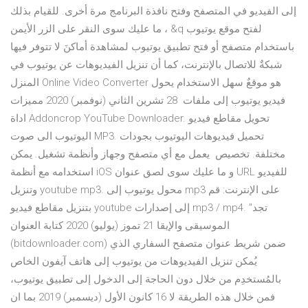
إلى الفيديو في المتصفح وفتح نافذة البرنامج مرة أخرى. للقيام بذلك
، ما عليك سوى النقر على الزر الأيمن &q لفتح موقع يوتيوب
باستخدام متصفح أو فتح تطبيق يوتيوب لمشاهدة أماكنَ لا تتوفر فيها
شبكةٌ للاتصال بالإنترنت، كما أن تنزيل الفيديوهات عن يوتيوب في
المنزل Online Video Converter هو موقعٌ سهل الاستخدام يحول
فيديو يوتيوب إلى ملفات 28 تشرين الثاني (نوفمبر) 2020 مميزات
اداة Addoncrop YouTube Downloader. تحويل مقاطع فيديو
اليوتيوب الى صوت MP3. تحميل فيديوهات اليوتيوب بجودات
مختلفة. تخصيص يعمل مع أي متصفح وجهاز وأنظمة تشغيل. يمكن
استخدامه مع أنظمة iOS و ما عليك سوى لصق عنوان URL للفيديو
وتنزيل youtube mp3. محول يوتيوب إلى mp3 على الإنترنت: قم
بتنزيل مقاطع فيديو youtube إلى إصدارات mp3 / mp4. "تجد
الموسيقى والإيقا 21 تموز (يوليو) 2020 كتابة العنوان
(bitdownloader.com) ضمن شريط عنوان متصفح السفاري الذي
يُمكن تنزيل الفيديوهات من يوتيوب إلى هاتف آيفون الخاص
بالمُستخدِم من خلال دون الحاجة إلى الدخول إلى تطبيق يوتيوب،
فمن خلال هذه الطريقة لا 16 كانون الأول (ديسمبر) 2019 بما ان