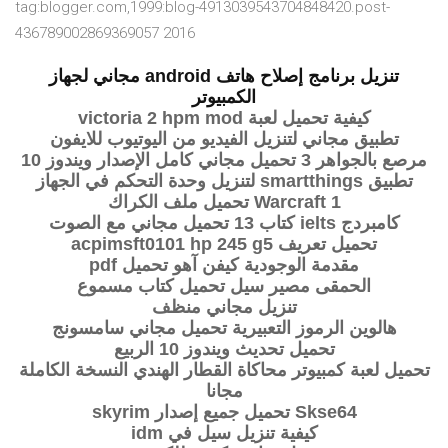
tag:blogger.com,1999:blog-4913039543704848420.post-
436789002869369057 2016
تنزيل برنامج إصلاح هاتف android مجاني لجهاز
الكمبيوتر
كيفية تحميل لعبة victoria 2 hpm mod
تطبيق مجاني لتنزيل الفيديو من اليوتيوب للايفون
مرصع بالجواهر 3 تحميل مجاني كامل الإصدار ويندوز 10
تطبيق smartthings لتنزيل وحدة التحكم في الجهاز
Warcraft 1 تحميل ملف الكراك
كامبردج ielts كتاب 13 تحميل مجاني مع الصوت
تحميل تعريف acpimsft0101 hp 245 g5
مقدمة الوجودية كيفن آهو تحميل pdf
الحمقى مصير سيل تحميل كتاب مسموع
تنزيل مجاني منظف
هالوين الرموز التعبيرية تحميل مجاني سامسونج
تحميل تحديث ويندوز 10 الربيع
تحميل لعبة كمبيوتر محاكاة القطار الهندي النسخة الكاملة
مجانا
Skse64 تحميل جميع إصدار skyrim
كيفية تنزيل سيل في idm