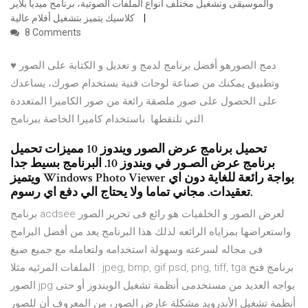
والموسيقى وتشغيل مختلف أنواع الملفات الصوتية، برنامج ميديا بلاير
كلاسيك يتميز بتشغيل أفلام عالية
8 Comments
♥ دمج الصورهو أفضل برنامج لدمج و تعديل و الكتابة على الصور
وتطبيق يمكنك من صناعة لوحات فنية بستخدام صورك، يساعدك
على الحصول على صور ملصقة رائعة من صور الكاميرا المتعددة
التي تلتقطها. باستخدام كاميرا الخاصة ببرنامج
تحميل برنامج عرض الصور ويندوز 10 مميزات تحميل
برنامج عرض الصـور في ويندوز 10. البرنامج بسيط جدا
ويتميز Windows Photo Viewer بواجة رائعة للغاية دون اي
تعقيدات. مجاني تماما ولا يحتاج الي دفع اي رسوم.
برنامج acdsee لعرض الصور و الخلفيات هو رائع فى تحرير الصور
واستعراضها بمزاياه الرائعه لذلك هذا البرنامج يعد من أفضل البرامج
فى مجاله لسرعته وسهولة استخدامه ولتعامله مع جميع صيغ
الملفات المرئيه مثلا : jpeg, bmp, gif psd, png, tiff, tga برنامج فتح
الصور jpg يواجه العديد من مستخدمى أنظمة تشغيل الويندوز أو حتى
أنظمة تشغيل الأندرويد مشكلة عارض الصور، من المعروف أن للصور