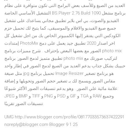
العديد من الصيغ وللأسف بعض البرامج التى تكون متوافرة على نظام
التشغيل الأساسي الخاصة BS.Player 2.76 Build 1090 برنامج مشغل
الفيديو والصوت، بي اس بلاير تطبيق مجاني يساعدك على تشغيل
جميع صيغ الفيديو والافلام والموسيقى، كما يتيح لك تحميل حزم
الكودكس التي يفتقر إليها الكمبيوتر الخاص بك من اجل تشغيل كل
إمتدادت PhotoMix اخر اصدار 2020 تطبيق جيد يعمل على دمج
الصور مع بعضها البعض بإحتراف . شرح مميزات برنامج photo mix
تطبيق متميز لدمج الصور: برنامج photo mix لتركيب صورتك مع
حبيبك بشكل جذاب يدعم العديد من الصيغ لدمج الصور في إطار واحد
مثل صيغة jpg تحميل برنامج Image Resizer هو برنامج تصغير
مقاس الصور ويسمح لك بـ تصغير حجم الصور وتحويلها و إضافة
علامة مائية علي الصور.. وهو يدعم تنسيقات الصور الأكثر شيوعًا:
JPEG و BMP و TIFF و PNG و PSD و GIF و TGA و RAW وجميع
تنسيقات الصور تقريبًا.
UMG http://www.blogger.com/profile/08177033573637422291
noreply@blogger.com Blogger 9 1 25