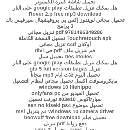
تحميل شاشة كبيرة للكمبيوتر
هل يمكنك تنزيل تطبيقات google play على النار
Rover 2.p free mp3 download
تحميل مجاني لويندوز إكس بي بروفيشينال سيرفيس باك
3 برامج
9781496349286 pdf تنزيل مجاني
Touchretouch apk تحميل النسخة الكاملة
أوكتان c4d تنزيل مجاني
قم بتنزيل ملف pdf في divi
Des etoiles تحميل سيل
هل يمكنك تنزيل تطبيقات google play على النار
تنزيل gta 5 full version bagas
تحميل البوم ثلاث ايام mp3 مجانا
مايكروسوفت اكسل تحميل مجاني لنظام التشغيل
windows 10 filehippo
تحميل الفيديو من onlyfans pc
سبارتاكوس s03e10 تورنت تحميل
تحميل موضوع sen no kiseki ps4
Windows 10 camera driver قم بتنزيل msi
تحميل فيلم beowulf free download
دفع رواية pdf تنزيل
تعديل sims ، تحميل sims 2