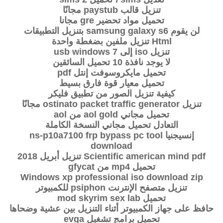
تنزيل قالب paystub مجانًا
تحميل مواد تحضير gre مجانا
لن يقوم samsung galaxy s6 بتنزيل التطبيقات
Html تنزيل ملفين بضغطة واحدة
تنزيل iso إلى usb windows 7
لا يوجد نافذة 10 تحميل السائقين
تحميل مايكروسوفت إنتل pdf
تحميل معيار قوة فارق بسيط
كيفية تنزيل الصور من تطبيق فليكر
تنزيل ostinato packet traffic generator مجانًا
تحميل مجاني aol gold من aol
التعادل تحميل مجاني النسخة الكاملة
إنسيجنيا ns-p10a7100 frp bypass pc tool
download
Scientific american mind pdf تنزيل أبريل 2018
تحميل mp4 من gfycat
Windows xp professional iso download zip
تنزيل متصفح الإنترنت psiphon للكمبيوتر
تحميل mod skyrim sex lab
حافظ على جهاز الكمبيوتر أثناء التنزيل بين عشية وضحاها
تحميل برامج تشغيل evga