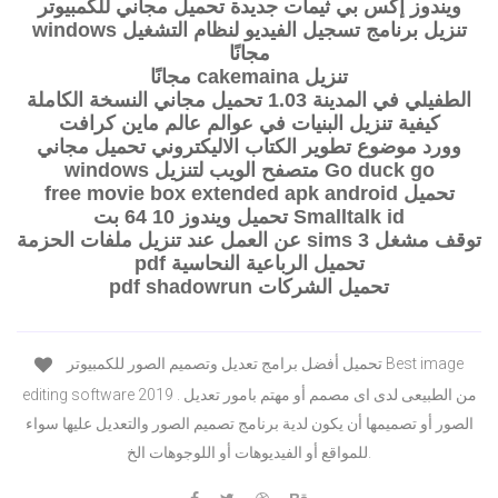
ويندوز إكس بي ثيمات جديدة تحميل مجاني للكمبيوتر
تنزيل برنامج تسجيل الفيديو لنظام التشغيل windows
مجانًا
تنزيل cakemaina مجانًا
الطفيلي في المدينة 1.03 تحميل مجاني النسخة الكاملة
كيفية تنزيل البنيات في عوالم عالم ماين كرافت
وورد موضوع تطوير الكتاب الاليكتروني تحميل مجاني
Go duck go متصفح الويب لتنزيل windows
تحميل free movie box extended apk android
Smalltalk id تحميل ويندوز 10 64 بت
توقف مشغل sims 3 عن العمل عند تنزيل ملفات الحزمة
تحميل الرباعية النحاسية pdf
تحميل الشركات pdf shadowrun
تحميل أفضل برامج تعديل وتصميم الصور للكمبيوتر Best image
editing software 2019 . من الطبيعى لدى اى مصمم أو مهتم بامور تعديل
الصور أو تصميمها أن يكون لدية برنامج تصميم الصور والتعديل عليها سواء
للمواقع أو الفيديوهات أو اللوجوهات الخ.