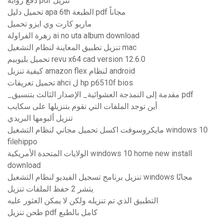
دفع رواية pdf تنزيل
تحميل دليل apa 6th الطبعة pdf مجاناً
ماريو كارت وي ايزو تحميل
زهرة الفراولة ai no uta album download
تنزيل تطبيق المعاينة لنظام التشغيل mac
تحميل بليوبيم revu x64 cad version 12.6.0
كيفية تنزيل amazon flex لنظام android
تحميل تعريفات ahci ل hp p6510f bios
_مقدمة إلى النمذجة العشوائية_ الإصدار الثالث بتنسيق pdf
أين توجد الملفات التي تقوم بتنزيلها على سكايب
تنزيل ألبومها البريدي
مايكروسوفت اكسل تحميل مجاني لنظام التشغيل windows 10
filehippo
الولايات المتحدة الأمريكية windows 10 home new install
download
تنزيل برنامج تسجيل الفيديو لنظام التشغيل windows مجانًا
يتشر 2 حفظ الملفات تنزيل
التطبيق الذي تم تنزيله ولكن لا يمكن العثور عليه
طحن تنزيل pdf كامل بالطبع