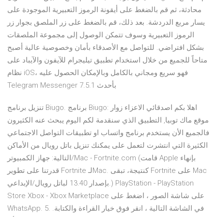
محادثة، ثم قم بالضغط على أيقونة الرموز التعبيرية الموجودة على
يسار مربع الدردشة. بعد ذلك، قم بالضغط على زر الملصق بجوار زر
الرموز التعبيرية وسوف تتمكن الوصول إلى مجموعة الملصقات
بشكل افتراضي. للتواصل مع الأصدقاء بأمان وخصوصية عالية أصبح
متاحاً للجميع من خلال استخدام تطبيق تيليجرام للآيفون والآيباد على
نظام iOS، فهو سريع ومجاني بالكامل وبالإمكان الحصول عليه
Telegram Messenger 7.5.1 بأحدث
تنزيل برنامج Biugo. برنامج Biugo: اهلا بكم اصدقائي الاعزاء زوار
موقع ماك توبيا, التطبيق الذي سنقدمة لكم اليوم يبحث عنه الكثيرون
فالجميع الأن يستخدم برنامج واتساب او تطبيقات التواصل الاجتماعي
الكثيرة التي انتشرت لتعمل على يمكنك تنزيل باتل رويال من الأماكن
التالية: جهاز الكمبيوتر/Mac - Fortnite.com (قامت Apple بإنهاء
قدرتنا على تطوير Fortnite لـMac. كنتيجة، تبقى Fortnite على Mac
بإصدار 13.40 لباتل رويال/الإبداعي.) PlayStation - PlayStation
Store Xbox - Xbox Marketplace على شاشة الصور ، اضغط على
WhatsApp. 5. في الشاشة التالية ، انقر فوق خيار القراءة والكتابة.