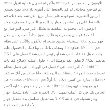
totok ولكن تم تسهيل عملية تنزيل totok للايفون برابط مباشر. قم
بفتح تطبيق Signal، ثم قم فتح محادثة، ثم قم بالضغط على أيقونة
الرموز التعبيرية الموجودة على يسار مربع الدردشة. بعد ذلك، قم
بالضغط على زر الملصق بجوار زر الرموز التعبيرية وسوف تتمكن
الوصول إلى مجموعة الملصقات بشكل افتراضي. للتواصل مع
الأصدقاء بأمان وخصوصية عالية أصبح متاحاً للجميع من خلال
استخدام تطبيق تيليجرام للآيفون والآيباد على نظام iOS، فهو سريع
ومجاني بالكامل وبالإمكان الحصول عليه Telegram Messenger
7.5.1 بأحدث هل فقاعات الدردشة أو رؤوس الدردشة لا تعمل على
هاتفك أيضًا؟. لا تقلق. لقد توصلنا إلى 7 حلول عملية لإصلاح فقاعات
الدردشة التي لا تعمل في الهواتف التي تعمل بنظام Android 11.
عندما يتحدث المرء عن فقاعات الدردشة ، فأنا متأكد من أنك ستفكر
في Facebook Messenger أولاً. Unc0ver عبارة عن كسر jailbreak
شبه مربوط ، وهو مشابه لكسر jailbreak غير مربوط ، فهو يمنح
القدرة على إعادة تشغيل جهاز iOS الخاص بك. في كل عملية تمهيد ،
لا يتم تعديل تسلسل بدء تشغيل جهاز iOS ويتم تشغيله في حالته
الأصلية غير المعطوبة.