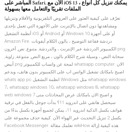
المباشر على Safari. الآن مع iOS 13 ، يمكنك تنزيل كل أنواع
الملفات تقريبًا والتعامل معها بسهولة
تعرّف على كيفية العثور على العروض التلفزيونية والأفلام وتنزيلها
ومشاهدتها دون اتصال بالإنترنت على الأجهزة التي تعمل بإحدى
أنظمة التشغيل iOS أو Android أو Windows 10 أو على أجهزة
Amazon Fire. دردشة فقاعة التوضيح ، بالون الكلام أيقونات
الكمبيوتر الدردشة عبر الإنترنت ، والدردشة, متنوع, نص, آخرون png
سحابة النص ، وسيلة شرح الكلام بالون ، مربع النص, متنوعة, زاوية,
أبيض png لمحة عن واتساب للكمبيوتر whatsapp computer. الان
اصبح بامكانك تشغيل الواتس اب على الكمبيوتر بدون هاتف، ويدعم
whats app pc انظمة التشغيل Windows مثل whatsapp windows
7، whatsapp windows 10، whatsapp windows 8، whatsapp
web windows 7 و اصبح الان بامكانك عرض المحادثات متى
سيحصل هاتفي على اندرويد 11؟ بدأت جوجل بالفعل في ترقية
هواتف بكسل الذكية اندرويد 11، يمكن لجميع أجهزة بكسل بدءًا من
بكسل 2 تنزيل التحديث عبر الهواء الآن. كيفية حذف مجموعة على
Facebook Messenger. تعلمك مقالة wikiHow هذه كيفية إزالة