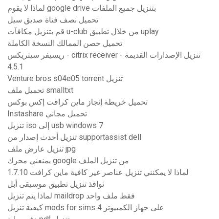
لماذا لا يقوم google drive بتنزيل جميع الملفات
تحميل نصف فتاة صديق سيل
قم بتنزيل مكافآت u-club من خلال تطبيق uplay
تحميل حصن الممالك النسخة الكاملة
ريسيفر سيتريكس - citrix receiver - تنزيل الإصدارات القديمة
4.5.1
Venture bros s04e05 torrent تنزيل
تحميل ملف smalltxt
تحميل خريطة إنجاز ماين كرافت إكس بوكس
Instashare تحميل مجاني
تنزيل iso إلى usb windows 7
تنزيل أحدث إصدار من supportassist dell
تنزيل عارض ملف jpg
يمنعني محرك google من تنزيل الملف
لماذا لا يمكنني تنزيل عناصر غير كافية ماين كرافت 1.7.10
نوافذ تنزيل تطبيق موسيقى أبل
لماذا يتم تنزيل maildrop فقط ملف واحد
كيفية تنزيل mods for sims 4 على جهاز الكمبيوتر