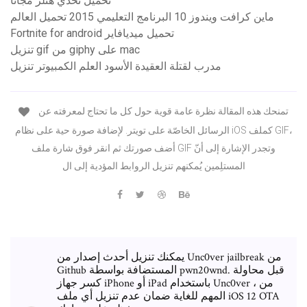
تحميل تحدي هتلر مجانًا
ماين كرافت ويندوز 10 البرنامج التعليمي 2015 تحميل العالم
Fortnite for android تحميل ميديافاير
تنزيل gif من giphy على mac
مدرب لقتلة العقيدة الأسود العلم الكمبيوتر تنزيل
تمنحك هذه المقالة نظرة عامة قوية حول كل ما تحتاج لمعرفته عن
الرسائل الخاصّة على تويتر. لإضافة صورة حية على نظام iOS كملف GIF،
أضف صورتك ثم انقر فوق شارة ملف GIF وتجدر الإشارة إلى أنّ
المستلِمين يُمكنهم تنزيل الروابط المؤدية إلى ال
يمكنك تنزيل أحدث إصدار من Unc0ver jailbreak من
Github المستضافة بواسطة pwn20wnd. قبل محاولة
كسر جهاز iPhone أو iPad باستخدام Unc0ver ، من
المهم للغاية ضمان عدم تنزيل أي ملف iOS 12 OTA