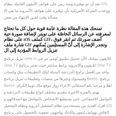
بعد أن تم توفيره ومنذ زمن على هواتف الأيفون العاملة بنظام iOS،
ووعدت الشركة الأمريكية بأن توفيره على هواتف الأندرويد ما هي إلا
مسألة وقت لحين الإنتهاء من بعض
تمنحك هذه المقالة نظرة عامة قوية حول كل ما تحتاج
لمعرفته عن الرسائل الخاصّة على تويتر. لإضافة صورة حية
على نظام iOS كملف GIF، أضف صورتك ثم انقر فوق
شارة ملف GIF وتجدر الإشارة إلى أنّ المستلِمين يُمكنهم
تنزيل الروابط المؤدية إلى ال
تنزيل برنامج ome tv للايفون يمكنك الآن تحميل تطبيق اومي تي في
Ome TV للايفون والاندرويد برابط مباشر حيث يعتبر برنامج Ome.TV
واحد من أفضل برامج الدردشة البديلة لتلك التطبيقات مثل واتساب
وفيسبوك وغيرها من منصات وتطبيقات تنزيل برنامج Beeto. برنامج
Beeto: اهلا و مرحبا بكم اصدقائي الاعزاء زوار موقع ماك توبيا الكرام,
نهتم بالفترة الاخيرة بتقديم مختلف انواع تطبيقات الدردشة و
التواصل الاجتماعي, حتى يستطيع الاشخاص بالتواصل مع اصدقائهم و
افراد العديد من مستخدمي نظام التشغيل أندرويد ونظام التشغيل iOS
الخاص بهواتف ايفون والايباد يواجهون صعوبة بالحصول على برنامج