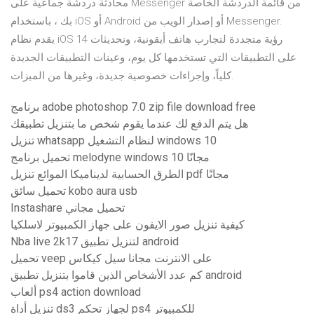
محادثة دردشة جماعية على Messenger من قائمة الدردشة الخاصة
بك ، باستخدام iOS أو Android أو إصدار الويب من Messenger.
يقدم نظام iOS 14 رؤية متجددة لتجارب هاتف أيقونية، وتحديثات
على التطبيقات التي تستخدمها كل يوم، وعينات التطبيقات الجديدة
كلياً، وإجراءات خصوصية جديدة، وغيرها من الميزات.
برنامج adobe photoshop 7.0 zip file download free
هل يتم الدفع لك عندما يقوم شخص ما بتنزيل تطبيقك
تنزيل whatsapp لنظام التشغيل windows 10
تحميل برنامج melodyne windows 10 مجانًا
الطرق الحسابية لديناميكا الموائع تنزيل pdf مجانًا
تحميل سائق kobo aura usb
Instashare تحميل مجاني
كيفية تنزيل صور الايفون على جهاز الكمبيوتر لاسلكيا
Nba live 2k17 لتنزيل تطبيق android
تحميل veep على الانترنت مجانا سيل كيكاس
كم عدد الأشخاص الذين قاموا بتنزيل تطبيق android
ألعاب ps4 action download
تنزيل أداة ds3 لجهاز تحكم ps4 للكمبيوتر