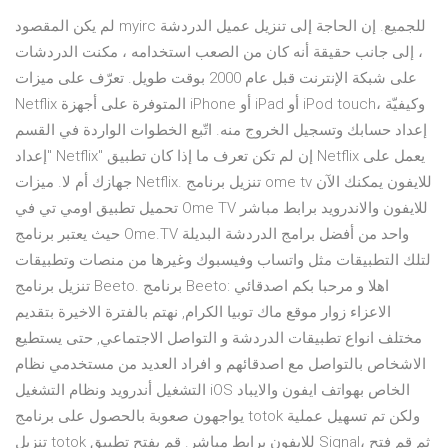
لم يكن المقصود myirc للجميع. إن الحاجة إلى تنزيل عميل الدردشة
، إلى جانب حقيقة أنه كان من الصعب استخدامه ، مكنت الدردشات
على شبكة الإنترنت قبل عام 2000 بوقت طويل. تعرّف على ميزات
Netflix المتوفرة على أجهزة iPhone أو iPad أو iPod touch، وكيفيّة
إعداد حسابك وتسجيل الخروج منه. اتّبع الخطوات الواردة في القسم
"إعداد Netflix" إن لم تكن تعرف ما إذا كان تطبيق Netflix يعمل على
جهازك أم لا. ميزات Netflix. تنزيل برنامج ome tv للايفون يمكنك الآن
تحميل تطبيق اومي تي في Ome TV للايفون والاندرويد برابط مباشر
حيث يعتبر برنامج Ome.TV واحد من أفضل برامج الدردشة البديلة
لتلك التطبيقات مثل واتساب وفيسبوك وغيرها من منصات وتطبيقات
تنزيل برنامج Beeto. برنامج Beeto: اهلا و مرحبا بكم اصدقائي
الاعزاء زوار موقع ماك توبيا الكرام, نهتم بالفترة الاخيرة بتقديم
مختلف انواع تطبيقات الدردشة و التواصل الاجتماعي, حتى يستطيع
الاشخاص بالتواصل مع اصدقائهم و افراد العديد من مستخدمي نظام
التشغيل أندرويد ونظام التشغيل iOS الخاص بهواتف ايفون والايباد
يواجهون صعوبة بالحصول على برنامج totok ولكن تم تسهيل عملية
تنزيل totok للايفون برابط مباشر. قم بفتح تطبيق Signal، ثم قم فتح