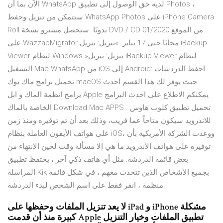
الآن بما أن WhatsApp لديه حق الوصول إلى تطبيق Photos ،
ستتمكن من تنزيل وحفظ WhatsApp Photos على iPhone Camera
Roll يدويًا. سيحصل مشترو نسخة DVD / CD من الموقع 01/2020
على WazzapMigrator مجانًا حتى 17 يناير. »تنزيل: تنزيل iBackup
Viewer لنظام Windows »تنزيل: تنزيل iBackup Viewer لنظام
التشغيل Mac WhatsApp من iOS إلى Android: احفظ الدردشات
تحميل برامج ماك بوك macOS حيث يوفر لك هذا القسم احدث
برامج انظمة الماك و ابل Apple يمكنكم الاطلاع على احدث البرامج
الخاصة بالماك Download Mac APPS . تحميل تطبيق كلوب هاوس
للاندرويد سيكون متاحاً عما قريب، وذلك بعد أن تم توفيره ومنذ زمن
على هواتف الأيفون العاملة بنظام iOS، ووعدت الشركة الأمريكية بأن
توفيره على هواتف الأندرويد ما هي إلا مسألة وقت لحين الإنتهاء من
بعض قائمة الدردشة: مثل أي هاتف ذكي آخر ، يحتفظ تطبيق
المراسلة Kik بجميع الأشخاص الذين تتحدث معهم ، في شكل قائمة
منظمة ، انقر فقط على اسم الشخص لبدء الدردشة.
لا يعد تنزيل الملفات وحفظها على iPad و iPhone مشكلة
كبيرة منذ أن قدمت Apple تطبيق الملفات وخيار التنزيل