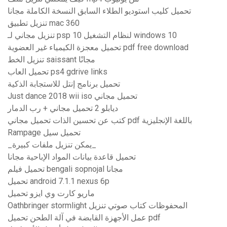
تحميل كليب استوديو الطلاء السابق النسخة الكاملة مجانا
تنزيل تطبيق mac 360
تنزيل مجاني لـ psp 10 لنظام التشغيل windows 10
تحميل معجزة الكيمياء غير العضوية pdf free download
تنزيل الخط saissant مجانًا
تحميل العاب ps4 gdrive links
تحميل برنامج إنتل للاستجابة الذكية
Just dance 2018 wii iso تحميل مجاني
ديابلو 2 تحميل مجاني + رب الدمار
كتب عن تحسين الذات تحميل مجاني pdf باللغة الإنجليزية
Rampage تحميل سيل
_يمكن تنزيل ملفات كبيرة_
تحميل قاعدة بيانات المواد الإباحية مجانا
تحميل فيلم bengali sopnojal مجانا
تحميل android 7.1.1 nexus 6p
ماريو كارت وي ايزو تحميل
Oathbringer stormlight المحفوظات كتاب صوتي تنزيل
عمل الأجهزة القابضة في آلة الطحن تحميل pdf