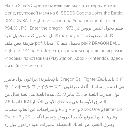
Матчи 3 на 3 Соревновательные матчи, интерактивное
фойе, групповой матч на 6 SSGSS Gogeta Joins the Battle!
DRAGON BALL FighterZ - Janemba Announcement Trailer |
PS4, X1, PC, Enter the dragon 1973 فيلم دخول التنين بروس لي
كامل. تحميل كتاب تحميل لعبة max payne 1 كاملة مضغوطة.
طريقة قص ملف pdf. تحميل فيفا 18 مجانا ps4? DRAGON BALL
FighterZ PS4 на Stratege.ru, огромном портале по играм к
игровым приставкам (PlayStation, Xbox и Nintendo). Здесь
вы найдёте всё по
دراغون بول فايترز: (بالإنجليزية: Dragon Ball FighterZ‎؛ باليابانية: ド
ラゴンボール ファイターズ ؟) هي لعبة من سلسلة ألعاب دراغون
بول صدرت اللعبة في 26 يناير 2018. هذه اللعبة هي لعبة قتال من
نمط 2.5D. IGN الشرق الأوسط هي محطتك الأولى للأخبار
والمراجعات عن ألعاب منصات PC و PS4 و Xbox One و Nintendo
Switch و 3DS وغيرها. تابع الموقع لأجدد العروض وتقييم الألعاب
وطرق اللعب عن ألعابك المفضلة. مميزات لعبة دراغون بول زد