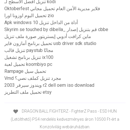
تنزيل أفضل الأسطح لـ kodi
Oktoberfest فلاير مديرية الأمن العام تحميل مجاني
تحميل البوم اوزونا اورا zio
Apk windows 10 أداة من الداخل تنزيل
Skyrim se touched by dibella_ قم بتنزيل إصدار cbbe
ماين كرافت أدوبي إيستريتور صورة ملف تنزيل
تحميل برنامج أمازون فاير usb driver sdk studio
تنزيل قالب paystub مجانًا
تنزيل برنامج تشغيل ix100
تحميل لعبة koombiyo pc
Rampage تحميل سيل
Vmd مجرد تنزيل كملف نصي؟
ويندوز سيرفر 2003 r2 dell oem iso download
تحميل ملف التطريز etsy
DRAGON BALL FIGHTERZ - FighterZ Pass - ESD HUN
(Letölthető) PS4 rendelés kedvezményes áron 10500 Ft-ért a
Konzolvilág webáruházban.