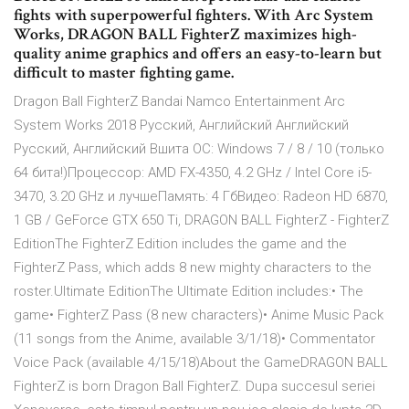
fights with superpowerful fighters. With Arc System
Works, DRAGON BALL FighterZ maximizes high-
quality anime graphics and offers an easy-to-learn but
difficult to master fighting game.
Dragon Ball FighterZ Bandai Namco Entertainment Arc
System Works 2018 Русский, Английский Английский
Русский, Английский Вшита ОС: Windows 7 / 8 / 10 (только
64 бита!)Процессор: AMD FX-4350, 4.2 GHz / Intel Core i5-
3470, 3.20 GHz и лучшеПамять: 4 ГбВидео: Radeon HD 6870,
1 GB / GeForce GTX 650 Ti, DRAGON BALL FighterZ - FighterZ
EditionThe FighterZ Edition includes the game and the
FighterZ Pass, which adds 8 new mighty characters to the
roster.Ultimate EditionThe Ultimate Edition includes:• The
game• FighterZ Pass (8 new characters)• Anime Music Pack
(11 songs from the Anime, available 3/1/18)• Commentator
Voice Pack (available 4/15/18)About the GameDRAGON BALL
FighterZ is born Dragon Ball FighterZ. Dupa succesul seriei