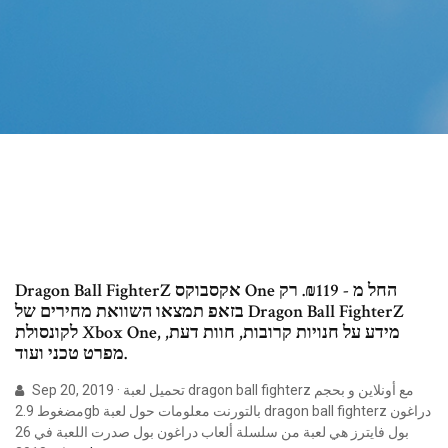
Dragon Ball FighterZ אקסבוקס One החל מ - 119‏₪. רק
בזאפ תמצאו השוואת מחירים של Dragon Ball FighterZ
לקונסולת Xbox One, מידע על חנויות קרובות, חוות דעת,
מפרט טכני ועוד.
Sep 20, 2019 · تحميل لعبة dragon ball fighterz مع أونلاين و بحجم
مضغوط 2.9gb بالتورنت معلومات حول لعبة dragon ball fighterz دراغون
بول فايترز هي لعبة من سلسلة ألعاب دراغون بول صدرت اللعبة في 26