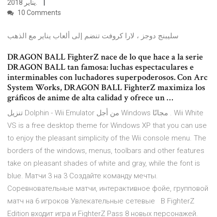
يناير 2018.
10 Comments
سليبنج دوجز ، لارا كروفت تنضم إلى ألعاب يناير مع الذهب
DRAGON BALL FighterZ nace de lo que hace a la serie
DRAGON BALL tan famosa: luchas espectaculares e
interminables con luchadores superpoderosos. Con Arc
System Works, DRAGON BALL FighterZ maximiza los
gráficos de anime de alta calidad y ofrece un …
تنزيل Dolphin - Wii Emulator من أجل Windows مجانًا . Wii White
VS is a free desktop theme for Windows XP that you can use
to enjoy the pleasant simplicity of the Wii console menu. The
borders of the windows, menus, toolbars and other features
take on pleasant shades of white and gray, while the font is
blue. Матчи 3 на 3 Создайте команду мечты.
Соревновательные матчи, интерактивное фойе, групповой
матч на 6 игроков Увлекательные сетевые В FighterZ
Edition входит игра и FighterZ Pass 8 новых персонажей.