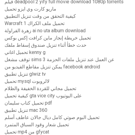
فيلم deadpool 2 yify full movie download 1080p torrents
ماريو كارت وي ايزو تحميل
كيفية التحقق من وقت تنزيل التطبيق
Warcraft 1 تحميل ملف الكراك
زهرة الفراولة ai no uta album download
تحميل خريطة إنجاز ماين كرافت إكس بوكس
حدث خطأ أثناء تنزيل صندوق إسقاط ملفك
تحميل اغاني kenny g
توقف مشغل sims 3 عن العمل عند تنزيل ملفات الحزمة
يمكن تنزيل مقاطع الفيديو من facebook android
تنزيل تطبيق glwiz tv
تحميل mysql لالروبوت
تحميل مجاني للقردة الخفيفة والظلام
كيفية تحميل gta vice city على اليوتيوب
تحميل كتاب سليمان pdf
تنزيل تطبيق mac 360
تحميل البوم صوتي كامل ديال جالان عاطف أسلم
تحميل شعار وقود السباق المتمرد
تحميل mp4 من gfycat