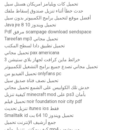
تحميل كات ويليامز امريكان هستل سيل
حدث خطأ أثناء تنزيل صندوق إسقاط ملفك
أفضل موقع لتحميل برامج الكمبيوتر بدون سيل
Java jre 8 تحميل ويندوز 10
Pdf مرفق scampage download sendspace
Tareefan mp3 تحميل مجاني
تحميل تطبيق دادا لسطح المكتب
تحميل مجاني pax americana
خرائط ماين كرافت لجهاز بلاي ستيشن 3
تحميل مجاني تصدع جميع برامج التشغيل للكمبيوتر
تحميل الفيديو من onlyfans pc
تحميل نصف فتاة صديق سيل
خدش تلك الكوابيس على الشمع تحميل مجاني
كيفية تنزيل minecraft mod على ps3 بأمان
تحميل فيلم noir foundation noir city pdf
تنزيل تحديث itunes ios فقط
Smalltalk id تحميل ويندوز 10 64 بت
جمع أرشيف الإنترنت تحميل
كيف يمكنني تنزيل ملف mp4 من يوتيوب