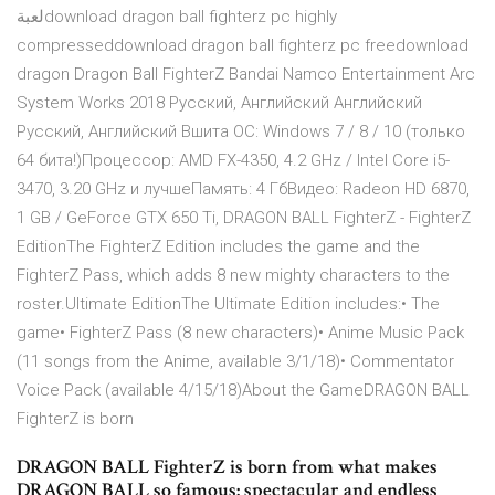
لعبةdownload dragon ball fighterz pc highly
compresseddownload dragon ball fighterz pc freedownload
dragon Dragon Ball FighterZ Bandai Namco Entertainment Arc
System Works 2018 Русский, Английский Английский
Русский, Английский Вшита ОС: Windows 7 / 8 / 10 (только
64 бита!)Процессор: AMD FX-4350, 4.2 GHz / Intel Core i5-
3470, 3.20 GHz и лучшеПамять: 4 ГбВидео: Radeon HD 6870,
1 GB / GeForce GTX 650 Ti, DRAGON BALL FighterZ - FighterZ
EditionThe FighterZ Edition includes the game and the
FighterZ Pass, which adds 8 new mighty characters to the
roster.Ultimate EditionThe Ultimate Edition includes:• The
game• FighterZ Pass (8 new characters)• Anime Music Pack
(11 songs from the Anime, available 3/1/18)• Commentator
Voice Pack (available 4/15/18)About the GameDRAGON BALL
FighterZ is born
DRAGON BALL FighterZ is born from what makes
DRAGON BALL so famous: spectacular and endless