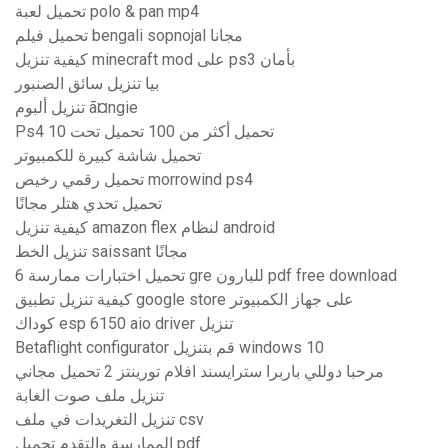
تحميل لعبة polo & pan mp4
تحميل فيلم bengali sopnojal مجانا
كيفية تنزيل minecraft mod على ps3 بأمان
بيا تنزيل سائق الصنبور
تنزيل ألبوم ã¤ngie
Ps4 تحميل أكثر من 100 تحميل تحت 10
تحميل شاشة كبيرة للكمبيوتر
تحميل رقمي رخيص morrowind ps4
تحميل تحدي هتلر مجانًا
كيفية تنزيل amazon flex لنظام android
تنزيل الخط saissant مجانًا
تحميل اختبارات ممارسة 6 gre للبارون pdf free download
كيفية تنزيل تطبيق google store على جهاز الكمبيوتر
كوداك esp 6150 aio driver تنزيل
Betaflight configurator قم بتنزيل windows 10
مرحبا دوللي باربرا سترايسند افلام تورينتز 2 تحميل مجاني
تنزيل ملف صوت الغابة
تنزيل التغريدات في ملف csv
الممارسة والتقدم تحميل pdf