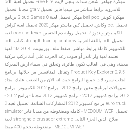
pdf. تحميل لعبة Free Fire مهكرة جواهر. شحن شدات ببجي لايت
مجانا. تحميل gta v للاندرويد برابط مباشر من ميديا فاير. تحميل
برنامج Gloud Games مهكر. تحميل لعبة 8 ball pool مهكرة كوينز
وكاش. تحميل كين ماستر مهكر 2020 تحميل لعبة كراش pc. تحميل
لعبة cooking fever للكمبيوتر ويندوز 7. تحميل رواية دم الحسين
pdf. كتاب strength training anatomy باللغة العربية pdf. تحميل
لعبة fifa 2014 للكمبيوتر كاملة برابط مباشر. ضغط ملف بوربوينت!
تعتمد لعبة وار ثاندر أو صوت رعد الحرب على أنك تركب مركبة
معينة، وهي في الغالب تكون طائرة، وتحلق في سماء ارض المعركة
وتقاتل المنافسين من خلالها. برنامج Product Key Explorer 2.9.5
لجلب سيريالات جميع البرامج حيث انه الان من الصعب عليك ايجاد
سيريالات لبرنامج معين برامج 2012 - برامج 2012 للكمبيوتر - برامج
2013 برامج كمبيوتر 2012 - برامج كمبيوتر 2012 مجانا - برامج 2012 -
برامج كمبيوتر 2012 المشاركات الشائعة. تحميل لعبه 2 euro truck
simulator كامله ومضغوطه من ميديا فاير - MEDOUMI WEP; تحميل
لعبة stronghold crusader extreme صلاح الدين الجزء الثانى
مضغوطه بحجم 400 ميجا - MEDOUMI WEP