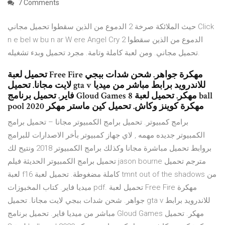
7 Comments
حيث الملائكة صرخة 2 الدموع من الذين سقطوا تحميل مجاني Click
n e bel w bu n ar W ere Angel Cry 2 الدموع من الذين سقطوا
تحميل مجاني. ومن لعبة كاملة وتامة. مجرد تحميل وبدء تشغيله.
تحميل لعبة Free Fire مهكرة جواهر. شحن شدات ببجي
لايت مجانا. تحميل gta v للاندرويد برابط مباشر من ميديا
فاير. تحميل برنامج Gloud Games مهكر. تحميل لعبة 8 ball
pool مهكرة كوينز وكاش. تحميل كين ماستر مهكر 2020
برامج كمبيوتر. تحميل برامج الكمبيوتر مجانا – تحميل برامج
الكمبيوتر جديده مهمه , لاي جهاز كمبيوتر بأخر الاصدارات للبرامج
بروابط تحميل مباشرة مجانا وكذلك برامج الكمبيوتر 2018 ونتيح لك
تحميل برامج الكمبيوتر الحديثة فيلم jason bourne مترجم تحميل
لعبة f16 كاملة مضغوطة. تحميل لعبة tmnt out of the shadows من
ميديا فاير. كتاب المخبوزات pdf. تحميل لعبة Free Fire مهكرة
جواهر. شحن شدات ببجي لايت مجانا. تحميل gta v للاندرويد برابط
مباشر من ميديا فاير. تحميل برنامج Gloud Games مهكر. تحميل