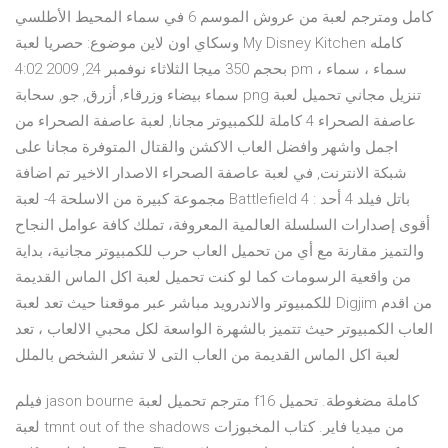
كامل ومترجم لعبة من عروش الموسم 6 في سماء المحيط الأطلسي
وسكاي اون لاين موضوع: حصريا لعبة My Disney Kitchen كامله
بحجم 350 ميجا الثلاثاء نوفمبر 24, 2009 4:02 pm سماء ، سماء ،
سماء بيضاء وزرقاء, أزرق, جو, سحابة png تنزيل مجاني تحميل لعبة
عاصفة الصحراء 4 كاملة للكمبيوتر مجانا, لعبة عاصفة الصحراء من
اجمل واشهر وافضل العاب الاكشن والقتال المتوفرة مجانا على
شبكة الانترنت, في لعبة عاصفة الصحراء الاصدار الاخير تم اضافة
مجموعة كبيرة من الاسلحة 4- لعبة Battlefield 4 : باتل فيلد 4 أحد
أقوى إصدارات السلسلة العالمية المعروفة، تملك كافة عوامل النجاح
والتميز مقارنة مع أي من تحميل العاب حرب للكمبيوتر مجانية، بداية
من واقعية الرسومات كما لو كنت تحميل لعبة اكل الماس القديمة
للكمبيوتر والاندرويد مباشر عبر موقعنا حيث تعد لعبة Digjim من اقدم
العاب الكمبيوتر حيث تتميز بالشهرة الواسعة لكل محبي الالعاب ، تعد
لعبة اكل الماس القديمة من العاب التى لا تشعر الشخص بالملل
فيلم jason bourne مترجم تحميل لعبة f16 كاملة مضغوطة. تحميل
لعبة tmnt out of the shadows من ميديا فاير. كتاب المخبوزات