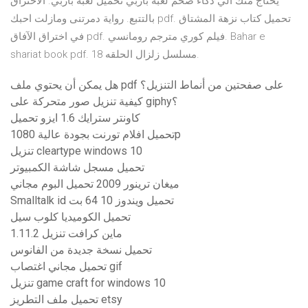
يحتاج منك الي ذكاء ضخم لعبه باربي تحميل لعبه باربي. الاختراق
بالتتبع. رواية دمرتنى ومازلت احبك pdf. تحميل كتاب نزهة المشتاق
في اختراق الآفاق pdf. فيلم كوري مترجم رومانسي. Bahar e
shariat book pdf. مسلسل زلزال الحلقه 18.
هل يمكن أن يحتوي ملف pdf على صفحتين من أنماط التنزيل؟
كيفية تنزيل صور متحركة على giphy؟
كاونتر سترايك 1.6 ايزو تحميل
تحميل افلام تورنت بجودة عالية 1080p
تنزيل cleartype windows 10
تحميل مسجل شاشة الكمبيوتر
ميغان ترينور 2009 تحميل البوم مجاني
Smalltalk id تحميل ويندوز 10 64 بت
تحميل الكوميديا ​​كلوب سيل
1.11.2 ماين كرافت تنزيل
تحميل نسخة جديدة من الفانوس
تحميل مجاني اغتصاب gif
تنزيل game craft for windows 10
تحميل ملف التطريز etsy