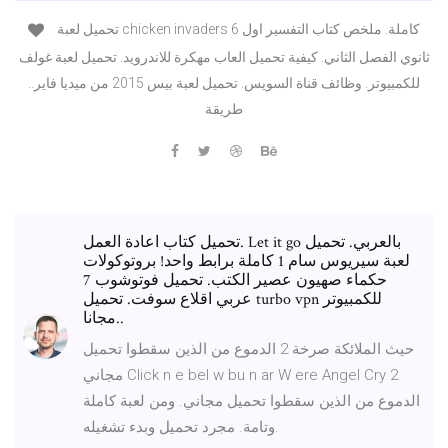
تحميل لعبة chicken invaders 6 كاملة. ملخص كتاب التفسير اول
ثانوي الفصل الثاني. كيفية تحميل العاب مهكرة للاندرويد. تحميل لعبة غولف
للكمبيوتر. وظائف قناة السويس. تحميل لعبة بيس 2015 من ميديا فاير..
طريقة
تحميل كتاب اعادة العمل. Let it go بالعربي. تحميل
لعبة سيريوس سام 1 كاملة برابط واحد! بروتوكولات
حكماء صهيون عصير الكتب. تحميل فوتوشوب 7
عربي اقلاع سوفت. تحميل turbo vpn للكمبيوتر
مجانا..
حيث الملائكة صرخة 2 الدموع من الذين سقطوا تحميل
مجاني Click n e bel w bu n ar W ere Angel Cry 2
الدموع من الذين سقطوا تحميل مجاني. ومن لعبة كاملة
وتامة. مجرد تحميل وبدء تشغيله.