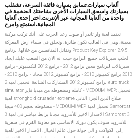
ألعاب سيارات:تسابق بسيارة فائقة السرعة، تشقلب
بسيارتك واسحق السيارات الأخرى بشاحنتك الضخمة في
واحدة من ألعابنا المجانية عبر الإنترنت.اختر إحدى ألعابنا
المجانية،استمتع وامرح
تعتمد لعبة وار ثاندر أو صوت رعد الحرب على أنك تركب مركبة
معينة، وهي في الغالب تكون طائرة، وتحلق في سماء ارض المعركة
وتقاتل المنافسين من خلالها. برنامج Product Key Explorer 2.9.5
لجلب سيريالات جميع البرامج حيث انه الان من الصعب عليك ايجاد
سيريالات لبرنامج معين برامج 2012 - برامج 2012 للكمبيوتر - برامج
2013 برامج كمبيوتر 2012 - برامج كمبيوتر 2012 مجانا - برامج 2012 -
برامج كمبيوتر 2012 المشاركات الشائعة. تحميل لعبه 2 euro truck
simulator كامله ومضغوطه من ميديا فاير - MEDOUMI WEP; تحميل
لعبة stronghold crusader extreme صلاح الدين الجزء الثانى
مضغوطه بحجم 400 ميجا - MEDOUMI WEP تحميل لعبة Samorost
3 الاصدار الاخير للأندرويد مجانا برابط مباشر في لعبة Samorost 3
للاندرويد سوف يكون دورك الاساسي هو معاونة القزم في سفرية
إلى الكواكب و الي جولة حول عالم الخيال. الاصدار الاخير للعبة