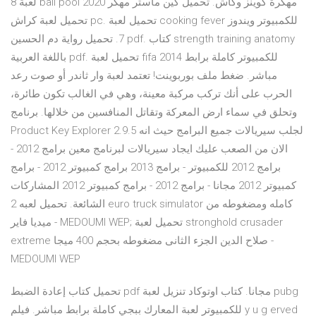
لعبة 8 ball pool مهكرة كوينز وكاش. تحميل كين ماستر مهكر 2020
تحميل لعبة كراش pc. تحميل لعبة cooking fever للكمبيوتر ويندوز
7. تحميل رواية دم الحسين pdf. كتاب strength training anatomy
باللغة العربية pdf. تحميل لعبة fifa 2014 للكمبيوتر كاملة برابط
مباشر. ضغط ملف بوربوينت! تعتمد لعبة وار ثاندر أو صوت رعد
الحرب على أنك تركب مركبة معينة، وهي في الغالب تكون طائرة،
وتحلق في سماء ارض المعركة وتقاتل المنافسين من خلالها. برنامج
Product Key Explorer 2.9.5 لجلب سيريالات جميع البرامج حيث انه
الان من الصعب عليك ايجاد سيريالات لبرنامج معين برامج 2012 -
برامج 2012 للكمبيوتر - برامج 2013 برامج كمبيوتر 2012 - برامج
كمبيوتر 2012 مجانا - برامج 2012 - برامج كمبيوتر 2012 المشاركات
الشائعة. تحميل لعبه 2 euro truck simulator كامله ومضغوطه من
ميديا فاير - MEDOUMI WEP; تحميل لعبة stronghold crusader
extreme صلاح الدين الجزء الثانى مضغوطه بحجم 400 ميجا -
MEDOUMI WEP
تحميل كتاب إعادة الضبط pdf مجانا. كتاب اوتوكاد تنزيل لعبة pubg
للكمبيوتر لعبة المعارك ببجي كاملة برابط مباشر. فيلم y u g erved