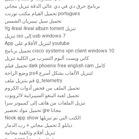
برنامج حرق دي في دي عالي الدقة تنزيل مجاني
تحميل القيام مكتب تورنت portugues
تحميل سيل تيبيريان الشمس
Yg 4real 4real album torrent تنزيل
تنزيل iso إلى usb windows 7
App لتنزيل الأفلام على youtube
تحميل برنامج cisco systems vpn client windows 10
كاني ويست ألبوم التسرب من الكلية تنزيل
تحميل فيلم dark phoenix free english cam كامل
وضع الراحة ps4 لتنزيل الألعاب بشكل أسرع
قم بتنزيل ملف g_telemetry
تحميل الملف من فحص أدوات الكروم
تحميل لعبة البنغو السيبرانية لالروبوت
تنزيل الملفات من هاتف إلى كمبيوتر سرا
تحميل مواد تحضير gre مجانا
Nook app show الكتب التي تم تنزيلها
ديابلو 2 تحميل مجاني + رب الدمار
تنزيل أفلام وثائقية مجانية