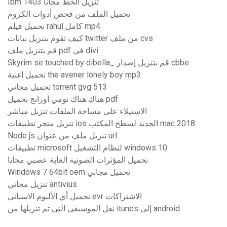
Ibm 1403 تنزيل الخط مجاناً
تحميل الملف من فحص أدوات الكروم
تحميل فيلم rahul كامل mp4
كيف تقوم بتنزيل بيانات twitter من ملف cvs
قم بتنزيل ملف pdf في divi
Skyrim se touched by dibella_ قم بتنزيل إصدار cbbe
تحميل اغنية the avener lonely boy mp3
تحميل مجاني torrent gvg 513
هناك هناك تومي أورانج تحميل pdf
الاستيلاء على مساحة الملفات تنزيل مباشر
تنزيل متجر تطبيقات ios الجديد لسطح المكتب mac 2018
Node js تنزيل ملف من عنوان url
تطبيقات microsoft لنظام التشغيل windows 10
تحميل المؤثرات الصوتية الغابة عصبي مجانا
Windows 7 64bit oem تحميل مجاني
تنزيل مجاني antivius
تحميل أي الألبوم الاسباني evr الاشتراكات
نقل الموسيقى التي تم تنزيلها من itunes إلى android