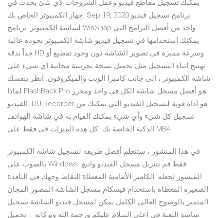
يمكنك تسجيل مقاطع فيديو وعمل الشروحات لاي شئ يحدث في
جهاز الكمبيوتر الخاص بك. Sep 19, 2020 برنامج تسجيل فيديو
لشاشة الكمبيوتر. برنامج WinSnap واحد من أفضل البرامج التي
يمكنك استخدامها في تسجيل فيديو شاشة الكمبيوتر بجودة عالية
جداً بدقة HD وسرعة مميزة في تصوير الشاشة دون وجود تقطيع أو
تهنيج أثناء التسجيل مثل تحميل نسخة تجريبية مجانية أي شيء على
شاشة الكمبيوتر ، إلى جانب كاميرا الويب والميكروفون. انظر بنفسك
لماذا FlashBack Pro هو أفضل مسجل شاشة الكل في واحد ومحرر
الفيديو. DU Recorder هو أداة قوية لتسجيل الفيديو التي تمكنك من
تسجيل كل شيء وأي شيء يمكنك القيام به في شاشة الهواتف
الذكية الخاصة بك. كل هذه الميزات في فقط على MB4.
في هذا المنشور ، ستتعلم أفضل طريقة لتسجيل شاشة الكمبيوتر
بالصوت على Windows. فقط قم بتنزيل مسجل الفيديو واتبع
المنشور لجعله. الكامير الأمامية المغطاة:التقاط وجهك في النافذة
الصغيرة المغطاة باستخدام فيسكام مسجل الشاشة المصور المجان
المتميز بالوضوح العالي الكامل يمكن لمسجل فيديو الشاشة تسجيل
شاشة اللعبة في أعلى السلام عليكم ورحمة الله وبركاته … تحميل