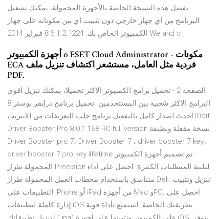
بفضل هذه النسخة الخاصة بالأجهزة المحمولة، يمكنك تشغيل
البرنامج من أي جهاز خارجي دون تثبيت اي من مكوناته على جهاز
الكمبيوتر الخاص بك. 6.1.2.1224 8 فبراير 2014 We and o
أجهزة الكمبيوتر o ESET Cloud Administrator - مكونات
ECA فردية مثل العامل، مستشعر اكتشاف تنزيل ملف
PDF.
الصفحة 2 - تحميل برامج الكمبيوتر الاكثر تحميلا، يمكنك تنزيل اقوى
البرامج الاكثر شعبية بين المستخدمين. تحميل برنامج درايفر بوستر 8
احدث اصدار كامل بالتفعيل.برنامج جلب التعريفات من الانترنت IObit
Driver Booster Pro 8.0.1.168 RC full version نسخة مفعلة ونظيفة.
Driver Booster pro 7، Driver Booster 7 ، driver booster 7 key،
driver booster 7 pro key lifetime تم تصميم أجهزة الكمبيوتر
المحمولة طراز Precision لتلبية المتطلبات الكثيرة. احصل على أداء
متناسق باستخدام محطات العمل المحمولة طراز Dell. تنزيل وتثبيت
التطبيقات على iPhone أو iPad من أجهزة Mac وPC. احصل على
إدارة كاملة لتطبيقات iOS بطريقتك الخاصة. استمتع بأداة قوية
لتنزيل تطبيقاتك (.ipa) على الكمبيوتر وتثبيتها على أجهزة iOS. يتوفر