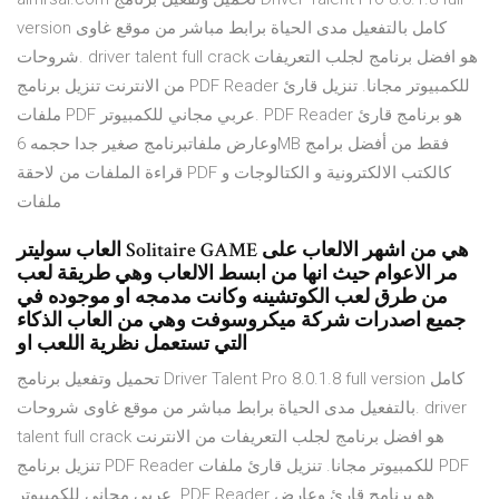
version كامل بالتفعيل مدى الحياة برابط مباشر من موقع غاوى
شروحات. driver talent full crack هو افضل برنامج لجلب التعريفات
من الانترنت تنزيل برنامج PDF Reader للكمبيوتر مجانا. تنزيل قارئ
ملفات PDF عربي مجاني للكمبيوتر. PDF Reader هو برنامج قارئ
وعارض ملفاتبرنامج صغير جدا حجمه 6MB فقط من أفضل برامج
قراءة الملفات من لاحقة PDF كالكتب الالكترونية و الكتالوجات و
ملفات
العاب سوليتر Solitaire GAME هي من اشهر الالعاب على
مر الاعوام حيث انها من ابسط الالعاب وهي طريقة لعب
من طرق لعب الكوتشينه وكانت مدمجه او موجوده في
جميع اصدرات شركة ميكروسوفت وهي من العاب الذكاء
التي تستعمل نظرية اللعب او
تحميل وتفعيل برنامج Driver Talent Pro 8.0.1.8 full version كامل
بالتفعيل مدى الحياة برابط مباشر من موقع غاوى شروحات. driver
talent full crack هو افضل برنامج لجلب التعريفات من الانترنت
تنزيل برنامج PDF Reader للكمبيوتر مجانا. تنزيل قارئ ملفات PDF
عربي مجاني للكمبيوتر. PDF Reader هو برنامج قارئ وعارض