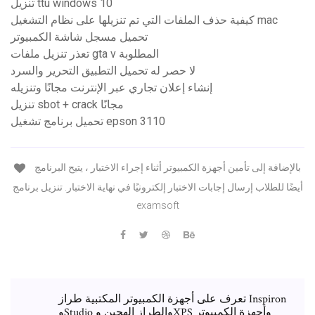
تنزيل ttu windows 10
كيفية حذف الملفات التي تم تنزيلها على نظام التشغيل mac
تحميل مسجل شاشة الكمبيوتر
تعذر تنزيل ملفات gta v المطلوبة
لا حصر له تحميل التطبيق التحرير والسرد
إنشاء إعلان تجاري عبر الإنترنت مجانًا وتنزيله
تنزيل sbot + crack مجانًا
تحميل برنامج تشغيل epson 3110
بالإضافة إلى تأمين أجهزة الكمبيوتر أثناء إجراء الاختبار ، يتيح البرنامج
أيضًا للطلاب إرسال إجابات الاختبار إلكترونيًا في نهاية الاختبار. تنزيل برنامج
examsoft
تعرف على أجهزة الكمبيوتر المكتبية طراز Inspiron
وStudio والطراز الهجين وXPS وأجهزة الكمبيوتر