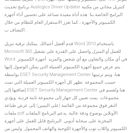
برنامج تحديث Auslogics Driver Updater كتنزيل مجاني من مكتبة
البرامج الخاصة بنا. هذه أداة مفيدة تساعد على تحسين أداء أجهزة
الكمبيوتر والأجهزة ، كما تعزز الاستقرار العام للنظام من خلال
اكتشاف ب…
قدم أفضل أعمالك. يمكنك ترقية تنزيل Word 2010 باستخدام
Microsoft 365 للعمل أو المنزل واحصل على القدرة على تشغيل
Word في أي مكان والتعاون مع أي شخص والمزيد. أجهزة الكمبيوتر.
يتم عرض جميع أجهزة الكمبيوتر العميلة التي يمكن الوصول إليها
بواسطة ESET Security Management Center هنا، ويتم ترتيبها
حسب المجموعة. تظهر كل أجهزة الكمبيوتر العميلة التي تمت
إضافتها إلى ESET Security Management Center هنا وتُقسم في
مجموعات. يمت تعيين كل جهاز إلى مجموعة ثابتة فردية. ويؤدي
النقر فوق مجموعة من القائمة (على اليمين) إلى عرض طباعة
ملفات pdf الأونلاين بوضوح ودقة عالية. يدعم البرنامج الملفات
المخزنة على سحابة أدوبى. البرنامج قابل للعمل على أجهزة
الكمبيوتر واللاب توب والأجهزة اللوحية والهاتف المحمول. وليس من