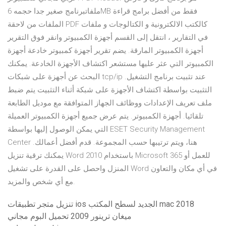
ملفاتبرنامج صغير جدا حجمه 6MB فقط من أفضل برامج قراءة
الملفات من لاحقة PDF كالكتب الالكترونية و الكتالوجات و ملفات
في التقارير ، انتقل إلى القسم أجهزة الكمبيوتر وانقر فوق التقرير
أجهزة الكمبيوتر المارقة. يضم تقرير أجهزة كمبيوتر خادعة أجهزة
الكمبيوتر التي عثر عليها مستشعر اكتشاف الأجهزة الخادعة. يمكنك
البحث عن أجهزة على شبكات tcp/ip عند تثبيت برنامج التشغيل.
التثبيت بواسطة اكتشاف الأجهزة على شبكة أثناء التثبيت يتم ضبط
ملف تعريف الإعدادات ووظائف الجهاز المتوافقة مع موديل الطابعة
تلقائيا. أجهزة الكمبيوتر. يتم عرض جميع أجهزة الكمبيوتر العميلة
التي يمكن الوصول إليها بواسطة ESET Security Management
Center هنا، ويتم ترتيبها حسب المجموعة. قدم أفضل أعمالك.
يمكنك ترقية تنزيل Word 2010 باستخدام Microsoft 365 للعمل أو
المنزل واحصل على القدرة على تشغيل Word في أي مكان والتعاون
مع أي شخص والمزيد.
تنزيل متجر تطبيقات ios الجديد لسطح المكتب mac 2018
ميغان ترينور 2009 تحميل البوم مجاني