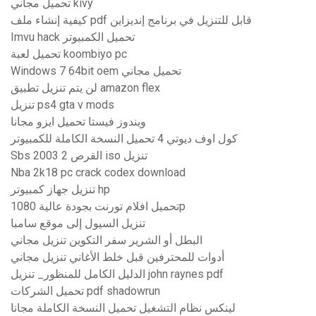
تحميل مجاني kivy
كيفية إنشاء ملف pdf قابل للتنزيل في برنامج إنديزاين
Imvu hack تحميل الكمبيوتر
تحميل لعبة koombiyo pc
Windows 7 64bit oem تحميل مجاني
لن يتم تنزيل تطبيق amazon flex
تنزيل ps4 gta v mods
ويندوز فيستا تحميل ايزو مجانا
كول اوف ديوتي 4 تحميل النسخة الكاملة للكمبيوتر
Sbs 2003 القرص 2 iso تنزيل
Nba 2k18 pc crack codex download
تنزيل جهاز كمبيوتر hp
تحميل افلام تورنت بجودة عالية 1080p
تنزيل السيول إلى موقع سامبا
البطل أو الشرير سفر التكوين تنزيل مجاني
أدوات للمحترفين قبل خلط الأغاني تنزيل مجاني
الدليل الكامل للمنظور_ تنزيل john raynes pdf
تحميل الشركات pdf shadowrun
لينكس نظام التشغيل تحميل النسخة الكاملة مجانا