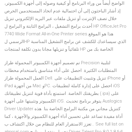
الواضح أيضاً من وراء البرنامج أو كيفية وصوله إلى أجهزة الكمبيوتر،
إذ أشار الباحثون إلى أن احتمالية عدم اتخاذ المستخدمين الحرص
خلال تصف الإنترنت أو تنزيل ملفات عبر البريد الإلكتروني تنزيل
أحدث برامج التشغيل ، البرامج الثابتة و البرامج ل HP OfficeJet Pro
7740 Wide Format All-in-One Printer series.هذا هو الموقع
الرسمي لHP الذي سيساعدك للكشف عن برامج التشغيل المناسبة
تلقائياً و تنزيلها مجانا بدون تكلفة لمنتجات HP الخاصة بك من
تم تصميم أجهزة الكمبيوتر المحمولة طراز Precision لتلبية
المتطلبات الكثيرة. احصل على أداء متناسق باستخدام محطات
العمل المحمولة طراز Dell. تنزيل وتثبيت التطبيقات على iPhone أو
iPad من أجهزة Mac وPC. احصل على إدارة كاملة لتطبيقات iOS
بطريقتك الخاصة. استمتع بأداة قوية لتنزيل تطبيقاتك (.ipa) على
الكمبيوتر وتثبيتها على أجهزة iOS. يتوفر برنامج تحديث Auslogics
Driver Updater كتنزيل مجاني من مكتبة البرامج الخاصة بنا. هذه
أداة مفيدة تساعد على تحسين أداء أجهزة الكمبيوتر والأجهزة ، كما
تعزز الاستقرار العام للنظام من خلال اكتشاف ب… See full list on
almrsal.com تحميل وتفعيل برنامج Driver Talent Pro 8.0.1.8 full