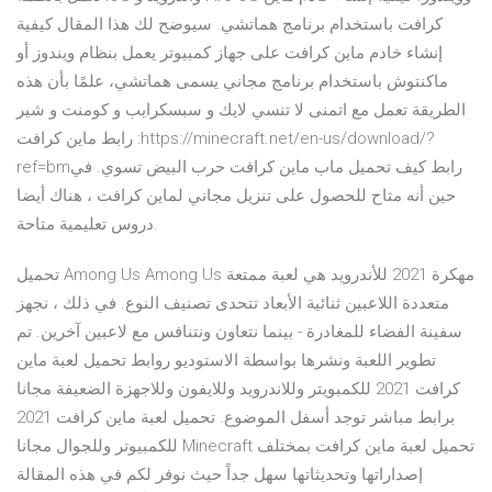
كرافت باستخدام برنامج هماتشي. سيوضح لك هذا المقال كيفية
إنشاء خادم ماين كرافت على جهاز كمبيوتر يعمل بنظام ويندوز أو
ماكنتوش باستخدام برنامج مجاني يسمى هماتشي، علمًا بأن هذه
الطريقة تعمل مع اتمنى لا تنسي لايك و سبسكرايب و كومنت و شير
رابط ماين كرافت :https://minecraft.net/en-us/download/?
ref=bmرابط كيف تحميل ماب ماين كرافت حرب البيض تسوي. في
حين أنه متاح للحصول على تنزيل مجاني لماين كرافت ، هناك أيضا
دروس تعليمية متاحة.
تحميل Among Us Among Us مهكرة 2021 للأندرويد هي لعبة ممتعة
متعددة اللاعبين ثنائية الأبعاد تتحدى تصنيف النوع. في ذلك ، نجهز
سفينة الفضاء للمغادرة - بينما نتعاون ونتنافس مع لاعبين آخرين. تم
تطوير اللعبة ونشرها بواسطة الاستوديو روابط تحميل لعبة ماين
كرافت 2021 للكمبويتر وللاندرويد وللايفون وللاجهزة الضعيفة مجانا
برابط مباشر توجد أسفل الموضوع. تحميل لعبة ماين كرافت 2021
للكمبيوتر وللجوال مجانا Minecraft تحميل لعبة ماين كرافت بمختلف
إصداراتها وتحديثاتها سهل جداً حيث نوفر لكم في هذه المقالة