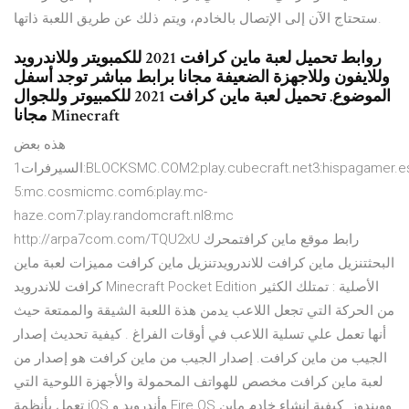
ستحتاج الآن إلى الإتصال بالخادم، ويتم ذلك عن طريق اللعبة ذاتها.
روابط تحميل لعبة ماين كرافت 2021 للكمبويتر وللاندرويد
وللايفون وللاجهزة الضعيفة مجانا برابط مباشر توجد أسفل
الموضوع. تحميل لعبة ماين كرافت 2021 للكمبيوتر وللجوال
مجانا Minecraft
هذه بعض
السيرفرات1:BLOCKSMC.COM2:play.cubecraft.net3:hispagamer.es4:serv.bloodybattle.net
5:mc.cosmicmc.com6:play.mc-
haze.com7:play.randomcraft.nl8:mc
http://arpa7com.com/TQU2xU رابط موقع ماين كرافتمحرك
البحثتنزيل ماين كرافت للاندرويدتنزيل ماين كرافت مميزات لعبة ماين
كرافت للاندرويد Minecraft Pocket Edition الأصلية : تمتلك الكثير
من الحركة التي تجعل اللاعب يدمن هذة اللعبة الشيقة والممتعة حيث
أنها تعمل علي تسلية اللاعب في أوقات الفراغ . كيفية تحديث إصدار
الجيب من ماين كرافت. إصدار الجيب من ماين كرافت هو إصدار من
لعبة ماين كرافت مخصص للهواتف المحمولة والأجهزة اللوحية التي
تعمل بأنظمة iOS وأندرويد و Fire OS وويندوز. كيفية إنشاء خادم ماين