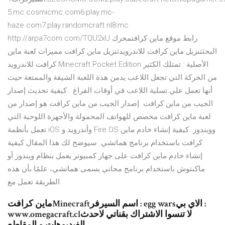
5:mc.cosmicmc.com6:play.mc-
haze.com7:play.randomcraft.nl8:mc
http://arpa7com.com/TQU2xU رابط موقع ماين كرافتمحرك
البحثتنزيل ماين كرافت للاندرويدتنزيل ماين كرافت مميزات لعبة ماين
كرافت للاندرويد Minecraft Pocket Edition الأصلية : تمتلك الكثير
من الحركة التي تجعل اللاعب يدمن هذة اللعبة الشيقة والممتعة حيث
أنها تعمل علي تسلية اللاعب في أوقات الفراغ . كيفية تحديث إصدار
الجيب من ماين كرافت. إصدار الجيب من ماين كرافت هو إصدار من
لعبة ماين كرافت مخصص للهواتف المحمولة والأجهزة اللوحية التي
تعمل بأنظمة iOS وأندرويد و Fire OS وويندوز. كيفية إنشاء خادم ماين
كرافت باستخدام برنامج هماتشي. سيوضح لك هذا المقال كيفية
إنشاء خادم ماين كرافت على جهاز كمبيوتر يعمل بنظام ويندوز أو
ماكنتوش باستخدام برنامج مجاني يسمى هماتشي، علمًا بأن هذه
الطريقة تعمل مع
ماين كرافتMinecraftاسم السيرفر : egg warsالاي بي :
www.omegacraft.clلا تنسوا الاشتراك بقناتي لاحدث
الفيديوهات و المقاطع