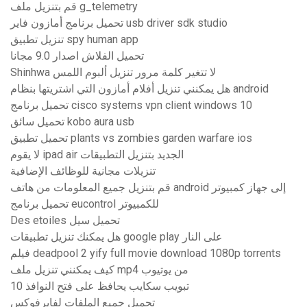
قم بتنزيل ملف g_telemetry
تحميل برنامج أمازون فاير usb driver sdk studio
تنزيل تطبيق spy human app
تحميل الفلاش اصدار 9.0 مجانا
Shinhwa لا تتغير كلمة مرور تنزيل ألبوم اللمس
هل يمكنني تنزيل أفلام أمازون التي اشتريتها بنظام android
تحميل برنامج cisco systems vpn client windows 10
تحميل سائق kobo aura usb
تحميل تطبيق plants vs zombies garden warfare ios
لا يقوم ipad air الجديد بتنزيل التطبيقات
تنزيلات مجانية للوظائف الإضافية
قم بتنزيل جميع المعلومات من هاتف android إلى جهاز كمبيوتر
تحميل برنامج eucontrol للكمبيوتر
Des etoiles تحميل سيل
هل يمكنك تنزيل تطبيقات google play على النار
فيلم deadpool 2 yify full movie download 1080p torrents
كيف يمكنني تنزيل ملف mp4 من يوتيوب
تبويب سكايب يحافظ على فتح النوافذ 10
تحميل جميع الملفات لفايرفوكس