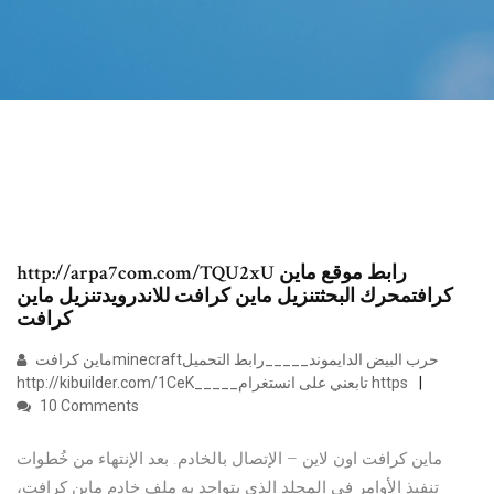
http://arpa7com.com/TQU2xU رابط موقع ماين
كرافتمحرك البحثتنزيل ماين كرافت للاندرويدتنزيل ماين
كرافت
ماين كرافتminecraftحرب البيض الدايموند_____رابط التحميل
http://kibuilder.com/1CeK_____تابعني على انستغرام https
10 Comments
ماين كرافت اون لاين – الإتصال بالخادم. بعد الإنتهاء من خُطوات
تنفيذ الأوامر في المجلد الذي يتواجد به ملف خادم ماين كرافت،