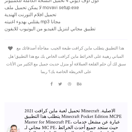
كول اوف ديوتي 4 تحميل النسخة الكاملة للكمبيوتر
لا يمكن تحميل ملف movavi setup.exe
تحميل افلام التورنت الهندية
يقتلني بهدوء اغنيته mp3 مجانا
تطبيق مجاني لتنزيل الفيديو من اليوتيوب للايفون
هذا التطبيق يتطلب ماين كرافت طبعة الجيب. مفاجأة أصدقائك مع
المباني رهيبة على الخرائط ماين كرافت الخاص بك مع هذا التطبيق! هل
سبق لك أن حلم القلعة العملاقة أو منزل حديث جميل مع الكثير من الأثاث
على الخريطة الخاصة بك؟ ربما
تحميل لعبة ماين كرافت 2021 Minecraft الاصلية.
يتطلب هذا التطبيق Minecraft Pocket Edition MCPE
Master for Minecraft PE، عبارة عن مشغل خدمات
مجاني لـ MC PE، حيث ستجد جميع أحدث الخرائط