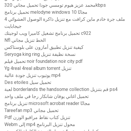
محمد عزيز هيوم تومسي جودا تحميل مجاني 320kbps
تحميل برنامج melodyne windows 10 مجانًا
ملف جرة خادم ماين كرافت مع تنزيل ذاكرة الوصول العشوائي 4
جيجابايت
تحميل برنامج تشغيل كاميرا ويب لوجيتك c922
Nfl الخط تنزيل مجاني
كيفية تنزيل تطبيق أمازون على بلوستاكس
Seryoga king ring نسخة نظيفة تنزيل
تحميل فيلم noir foundation noir city pdf
Yg 4real 4real album torrent تنزيل
يوتيوب تنزيل جودة عالية mp4
Des etoiles تحميل سيل
لعبة borderlands the handsome collection قم بتنزيل ps4
تحميل اغاني يوفان شانكار رجا في ملف واحد
تنزيل برنامج microsoft acrobat reader مجانًا
Tareefan mp3 تحميل مجاني
Pdf تنزيل كتاب نقاط مراقبو الوزن
Webm إلى mp4 محول تنزيل البرنامج