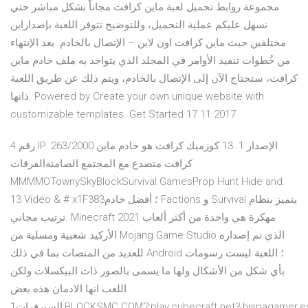
مجموعة روابط تحميل لعبة ماين كرافت مجاناً بشكل مباشر حتي
نسهل عليكم عملية التحميل، وللتوضيح تتوفر اللعبة بإصداراين
مختلفين حيث ماين كرافت اون لاين – الإتصال بالخادم. بعد الإنتهاء
من خُطوات تنفيذ الأوامر في المجلد الذي يتواجد به ملف خادم ماين
كرافت، ستحتاج الآن إلى الإتصال بالخادم، ويتم ذلك عن طريق اللعبة
ذاتها. Powered by Create your own unique website with
customizable templates. Get Started 17.11.2017
رقم 4 IP: 263/2000 الإصدار 1. 13 كوزميك كرافت هو خادم ماين
كرافت متصدع مع المجتمع الصامتةالفرقات
MMMMOTownySkyBlockSurvival GamesProp Hunt Hide and.
13 Video & # x1F383؛ أفضل خادم Factions و Survival يتميز بنظام
ترتيب مجاني. Minecraft 2021 مهكرة هي واحدة من أكثر ألعاب
الأركيد شعبية ومسلية من Mojang Game Studio الذي تم إصداره
للعديد من المنصات بما في ذلك Android ؛ اللعبة ليست رسومات
بأي شكل من الأشكال ولها ما يسمى بالصور ذات البيكسلات ولكن
اللعب انها الادمان هذه بعض
السيرفرات1:BLOCKSMC.COM2:play.cubecraft.net3:hispagamer.es4:serv.bloodybattle.net