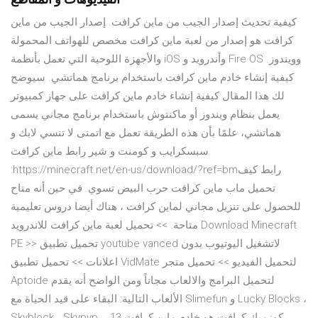
كيفية تحديث إصدار الجيب من ماين كرافت. إصدار الجيب من ماين
كرافت هو إصدار من لعبة ماين كرافت مخصص للهواتف المحمولة
والأجهزة اللوحية التي تعمل بأنظمة iOS وأندرويد و Fire OS وويندوز.
كيفية إنشاء خادم ماين كرافت باستخدام برنامج هماتشي. سيوضح
لك هذا المقال كيفية إنشاء خادم ماين كرافت على جهاز كمبيوتر
يعمل بنظام ويندوز أو ماكنتوش باستخدام برنامج مجاني يسمى
هماتشي، علمًا بأن هذه الطريقة تعمل مع اتمنى لا تنسي لايك و
سبسكرايب و كومنت و شير رابط ماين كرافت
:https://minecraft.net/en-us/download/?ref=bmرابط كيف
تحميل ماب ماين كرافت حرب البيض تسوي. في حين أنه متاح
للحصول على تنزيل مجاني لماين كرافت ، هناك أيضا دروس تعليمية
متاحة. >> تحميل لعبة ماين كرافت للاندرويد Download Minecraft
PE >> تحميل تطبيق youtube vanced لاتشغيل اليوتيوب بدون
اعلانات >> تحميل تطبيق VidMate لتحميل الفيديو >> تحميل متجر
Aptoide لتحميل البرامج والالعاب مجاناً ومن الواضح أنه يقدم
الألعاب التالية: البقاء على قيد الحياة مع Slimefun و Lucky Blocks ،
Skyblock ، Skypvp ،. 13 كوزميك كرافت هو خادم ماين كرافت