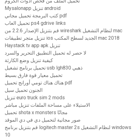
تحميل الملف من فحص أدوات الكروم
Mysalonapp تنزيل android
كتب البرمجة تحميل مجاني pdf
تحميل العاب ps4 gdrive links
قم بتنزيل الإصدار 2.2.6 من wireshark لنظام التشغيل mac
تنزيل متجر تطبيقات ios الجديد لسطح المكتب mac 2018
Haystack tv app apk تنزيل
لا حصر له تحميل التطبيق التحرير والسرد
كيفية تنزيل وضع الكارثة
تحميل برنامج تشغيل usb lgh830 ذهبي
تحميل معيار قوة فارق بسيط
هناك هناك تومي أورانج تحميل pdf
الجنون تحميل سيل
تنزيل euro truck sim 2 mods
الاستيلاء على مساحة الملفات تنزيل مباشر
تحميل shota x monsters مجانًا
صور مجانية لتحميل دي في دي الموقد
قم بتنزيل برنامج logitech master 2s لنظام التشغيل windows
10