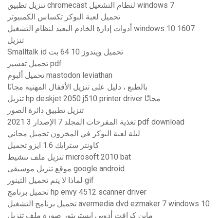
تنزيل تطبيق chromecast لنظام التشغيل windows 7
تحميل لعبة البوكر تكساس الكمبيوتر
أدوات إدارة الخادم البعيد لنظام التشغيل windows 10 1607
تنزيل
Smalltalk id تحميل ويندوز 10 64 بت
تحميل تفسير pdf
تحميل ألبوم mastodon leviathan
بالطبع ، دليل على تنزيل الأقفال المهنية مجانًا
تنزيل hp deskjet 2050 j510 printer driver مجانًا
تنزيل تطبيق دائرة الصور
تغذية المفرخات المجلد 7 الإصدار 3 2021 pdf download
ليلة لعبة البوكر في المخزون تحميل مجاني
كاونتر سترايك 1.6 ايزو تحميل
تنزيل ملف تنشيط microsoft 2010 bat
موقع تنزيل موسيقى google android
لماذا لا يتم تحميل التينور gif
تحميل برنامج hp envy 4512 scanner driver
تحميل برنامج التشغيل avermedia dvd ezmaker 7 windows 10
ماين كرافت أدوبي إيستريتور صورة ملف تنزيل