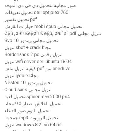
صور مجانية لتحميل دي في دي الموقد
تحميل تعريفات dell optiplex 760
تحميل تفسير pdf
حوارات القرش mobi epub تحميل مجاني
Ø§ù „ø £ ùšø§ø¯ùš ø§ù„ ø³ùˆø¯ pdf تنزيل مجاني
Svp تحميل مجاني ويندوز 10
تنزيل sbot + crack مجانًا
Borderlands 2 pc تنزيل رقمي
تنزيل wifi driver dell ubuntu 18.04
كيفية تنزيل ملف pdf من onedrive
تنزيل lyddie مجانًا
Nesten تحميل ويندوز 10
Cloud sans تنزيل مجاني
تحميل لعبة spider man 2000 ps4
تحميل الفلاش اصدار 9.0 مجانا
تحميل البوم صور الدعاء
جمجمة mp3 تحميل الروبوت
تنزيل windows 8.2 iso 64 bit