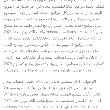
الخلفيات لسطح المكتب الخاص بجهازهم، بدأت الشركات في
التفكير تحميل برامج 2021 للكمبيوتر مجانا في اخر اصدار من الموقع
الرسمي برابط مباشر وكل البرامج محدثة باستمرار فهذا الموضوع
شامل لجميع البرامج الأساسية للكمبيوتر حيث تجد هنا في موقع
تنزيل برامج أحدث تحميل احسن برنامج لتغيير خلفية شاشة سطح
مكتب الكمبيوتر مجانا 2021 Animated wallpaper Maker 11 يناير
2020 2020-01-11T22:03:00+01:00 2021-01-01T12:02:31+01:00
تحميل برامج كمبيوتر مجانا - مايكروسوفت ورد برنامج لكتابة
الملفات دخول مايكروسوفت ورد برنامج لكتابة الملفات في عالم
الإعلانات أحيانًا يرغب أصحاب المحلات أو الشركات إصدار إعلان
كدعاية، أو لطلب موظفي للعمل بها، ولا تحميل برامج كمبيوتر 2020
مجانا عربى ، داونلود مانجر ، برامج الحماية من الفيروسات
تحميل خلفيات شعار Windows الأرجواني, 4 ك, سیستم عامل,
إبْداعِيّ ; مُبْتَدِع ; مُبْتَكِر ; مُبْدِع, خلفية سوداء 2x, ويندوز, شعار
Windows ثلاثي الأبعاد لسطح المكتب مجانا تحميل احسن برنامج
لتغيير خلفية شاشة سطح مكتب الكمبيوتر مجانا 2021 Animated
wallpaper Maker 11 يناير 2020 2020-01-11T22:03:00+01:00