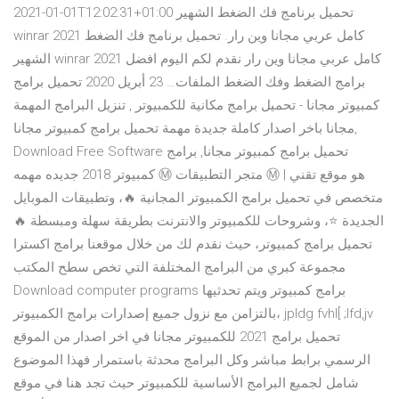
2021-01-01T12:02:31+01:00 تحميل برنامج فك الضغط الشهير
winrar 2021 كامل عربي مجانا وين رار. تحميل برنامج فك الضغط
الشهير winrar 2021 كامل عربي مجانا وين رار نقدم لكم اليوم افضل
برامج الضغط وفك الضغط الملفات… 23 أبريل 2020 تحميل برامج
كمبيوتر مجانا - تحميل برامج مكانية للكمبيوتر , تنزيل البرامج المهمة
مجانا باخر اصدار كاملة جديدة مهمة تحميل برامج كمبيوتر مجانا,
Download Free Software تحميل برامج كمبيوتر مجانا, برامج
كمبيوتر 2018 جديده مهمه Ⓜ️ متجر التطبيقات Ⓜ️ | هو موقع تقني
متخصص في تحميل برامج الكمبيوتر المجانية 🔥، وتطبيقات الموبايل
الجديدة ⭐️، وشروحات للكمبيوتر والانترنت بطريقة سهلة ومبسطة 🔥
تحميل برامج كمبيوتر، حيث نقدم لك من خلال موقعنا برامج اكسترا
مجموعة كبري من البرامج المختلفة التي تخص سطح المكتب
Download computer programs برامج كمبيوتر ويتم تحدثيها
بالتزامن مع نزول جميع إصدارات برامج الكمبيوتر، jpldg fvhl[ ;lfd,jv
تحميل برامج 2021 للكمبيوتر مجانا في اخر اصدار من الموقع
الرسمي برابط مباشر وكل البرامج محدثة باستمرار فهذا الموضوع
شامل لجميع البرامج الأساسية للكمبيوتر حيث تجد هنا في موقع