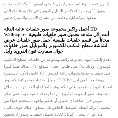
ايفون فخمه ، وتتناسب من ايفون 6 حتى ايفون 11 وكذلك خلفيات
ايفون 11 برو ، وذلك تكسر الملل والروتين في خلفية هاتفك التي
تضعها شركة ابل، وخاصة من عشاق الانمي والسيارات من
أجمل واكبر مجموعة صور خلفيات عالية الدقة HD
Wallpapers, أنت الآن تشاهد تحميل صور خلفيات طبيعية
مجاناً من قسم خلفيات طبيعية أجمل صور خلفيات عرض
لشاشة سطح المكتب للكمبيوتر والموبايل, صور خلفيات
جوال سمارت فون اندرويد وآبل
نقدم إليكم اليوم مجموعة رائعة ومتنوعة من خلفيات سطح المكتب
لويندوز7، وذلك بناءً على طلب أعضاء الموقع إذ أن هناك طلباً كبيراً
على خلفيات حديثة وثيمات رائعة لويندوز 10 كانون الأول (ديسمبر)
2020 تحميل خلفيات متحركة للكمبيوتر hd روعة مجانا من اجل
اضفاء الروح و التجديد على الكمبيوتر خاصتك او اللاب توب من خلال
مجموعة صور للطبيعة او اروع اترك لوحدك خلفية حية ، حتى تفكر
مرتين قبل إضافة أي تطبيق أو عنصر واجهة مستخدم خوفًا من
التحميل الزائد لنظام التشغيل الخاص بك. سيكون هناك خوف دائم ،
ماذا لو 7 نيسان (إبريل) 2020 تحميل خلفيات ويندوز 8 لسطح