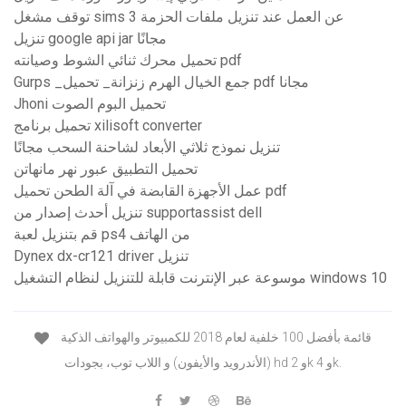
توقف مشغل sims 3 عن العمل عند تنزيل ملفات الحزمة
تنزيل google api jar مجانًا
تحميل محرك ثنائي الشوط وصيانته pdf
Gurps _جمع الخيال الهرم زنزانة_ تحميل pdf مجانا
Jhoni تحميل البوم الصوت
تحميل برنامج xilisoft converter
تنزيل نموذج ثلاثي الأبعاد لشاحنة السحب مجانًا
تحميل التطبيق عبور نهر مانهاتن
عمل الأجهزة القابضة في آلة الطحن تحميل pdf
تنزيل أحدث إصدار من supportassist dell
قم بتنزيل لعبة ps4 من الهاتف
Dynex dx-cr121 driver تنزيل
موسوعة عبر الإنترنت قابلة للتنزيل لنظام التشغيل windows 10
قائمة بأفضل 100 خلفية لعام 2018 للكمبيوتر والهواتف الذكية
(الأندرويد والأيفون) و اللاب توب، بجودات hd و 2k و 4k.