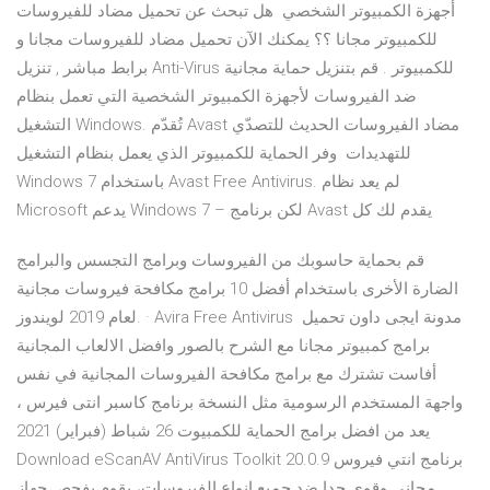
أجهزة الكمبيوتر الشخصي هل تبحث عن تحميل مضاد للفيروسات
للكمبيوتر مجانا ؟؟ يمكنك الآن تحميل مضاد للفيروسات مجانا و
برابط مباشر , تنزيل Anti-Virus للكمبيوتر . قم بتنزيل حماية مجانية
ضد الفيروسات لأجهزة الكمبيوتر الشخصية التي تعمل بنظام
التشغيل Windows. تُقدّم Avast مضاد الفيروسات الحديث للتصدّي
للتهديدات وفر الحماية للكمبيوتر الذي يعمل بنظام التشغيل
Windows 7 باستخدام Avast Free Antivirus. لم يعد نظام
Microsoft يدعم Windows 7 – لكن برنامج Avast يقدم لك كل
قم بحماية حاسوبك من الفيروسات وبرامج التجسس والبرامج
الضارة الأخرى باستخدام أفضل 10 برامج مكافحة فيروسات مجانية
لعام 2019 لويندوز. · Avira Free Antivirus مدونة ايجى داون تحميل
برامج كمبيوتر مجانا مع الشرح بالصور وافضل الالعاب المجانية
أفاست تشترك مع برامج مكافحة الفيروسات المجانية في نفس
واجهة المستخدم الرسومية مثل النسخة برنامج كاسبر انتى فيرس ،
يعد من افضل برامج الحماية للكمبيوت 26 شباط (فبراير) 2021
Download eScanAV AntiVirus Toolkit 20.0.9 برنامج انتي فيروس
مجاني وقوي جدا ضد جميع انواع الفيروسات، يقوم بفحص جهاز