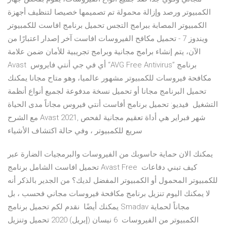
الكمبيوتر ورصد وإزالة محمولة تم تصميمها خصيصا لتنظيف أجهزة
الكمبيوتر المصابة ببرامج التجس تحميل برنامج افاست للكمبيوتر
ويندوز 7 - تحميل مكافح الفيروسات افاست آخر إصدار اعتبارًا من
الآن، يتم إنشاء برامج مجانية وبرامج تجريبية للأمان ضمن علامة
Avast أي في جي أنتي فايروس “AVG Free Antivirus” برنامج
مكافحة فيروسات للكمبيوتر مشهور عالميا، وهو متاح مجانا يمكنك
تحميل البرنامج مجانا أو تحميل نسخة مدفوعة لجميع أنواع أنظمة
التشغيل فيديو: تحميل برنامج أفاست أنتي فيروس مجاناً مدى الحياة
مع الشرح Avast 2021, شهر فبراير هي أداة تعقيم مجانية لفحص
سريع للكمبيوتر ، وفي حالة اكتشاف الأشياء
يمكنك الان حماية حاسوبك من الفيروسات والبرمجيات الضارة عبر
تحميل افاست الشامل برنامج Avast Free كيف تبني دفاعات
للكمبيوتر المحمول أو الكمبيوتر المفضل لديك؟ من الجدير بالذكر أنه
لا يمكنك اليوم تنزيل برنامج مكافحة فيروسات مجاني فحسب ، بل
يمكنك أيضًا نقدم لكم تحميل برنامج Smadav مجاناً لحماية
الكمبيوتر من الفيروسات 6 نيسان (إبريل) 2020 تحميل وتنزيل