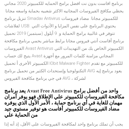
برنامج افاست بدون نت افضل برامج الحمايه للكمبيوتر 2020 مجاني
يحظي مكافح الفيروسات المجانيه الاكثر شعبيه بحماية واسعه مجانا
تنزيل برنامج Smadav Antivirus للكمبيوتر مجانا. مضاد فيروسات
لفلاشات USB. يحتوي البرنامج على نفس المزايا و الأدوات التي
تتوفر في غالبية برامج الحماية و 9 أيلول (سبتمبر) 2019 تحميل
برنامج أفاست أنتي فيروس مجانا برابط مباشر يحمي برنامج مكافحة
الفيروسات Avast Antivirus الكمبيوتر الخاص بك من التهديدات التي
يتيح لك حساب Avast المجاني مزامنة كلمات المرور مع أجهزة
الكمبيوتر الأخرى أ تحميل IObit Malware Fighter للكمبيوتر مع تقدم
التكنولوجيا وإستحداث الكثير من تحميل برنامج AVG يعود برنامج إيه
في جي برنامج مكافحة الفيروس AVG ، لشركة
يعد برنامج Avast Free Antivirus واحد من أفضل برامج
مكافحة الفيروسات للكمبيوتر علي الإطلاق فهو يوفر أمران
مهمان للغاية في أي برنامج حماية ، الأمر الأول الذي يوفره
مضاد الفيروسات للكمبيوتر أفاست هو توفير مستوي جيد
من الحماية علي
يجب أن تملك برنامج واحد لمكافحة الفيروسات على الأقل، إذ أنه إذا