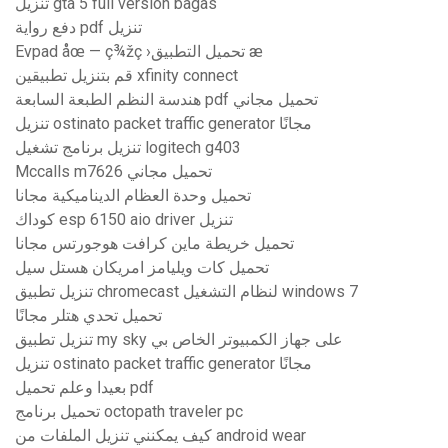
تنزيل gta 5 full version bagas
دفع رواية pdf تنزيل
Evpad åœ — ç¾žç ›تحميل التطبيق æ
قم بتنزيل تطبيقين xfinity connect
هندسة النظم الطبعة السابعة pdf تحميل مجاني
تنزيل ostinato packet traffic generator مجانًا
تنزيل برنامج تشغيل logitech g403
Mccalls m7626 تحميل مجاني
تحميل وحدة العظام الديناميكية مجانا
كوداك esp 6150 aio driver تنزيل
تحميل خريطة ماين كرافت هوجورتس مجانا
تحميل كات ويليامز امريكان هستل سيل
تنزيل تطبيق chromecast لنظام التشغيل windows 7
تحميل تحدي هتلر مجانًا
تنزيل تطبيق my sky على جهاز الكمبيوتر الخاص بي
تنزيل ostinato packet traffic generator مجانًا
بعيدا وعلم تحميل pdf
تحميل برنامج octopath traveler pc
كيف يمكنني تنزيل الملفات من android wear