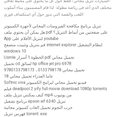
السيارات تنزيل مجاني | فقط حول كل ما يحتوي على محيط ثقافي
مختلف الذي أعد في رياضة مطولة. لذا قام المصممون ببناء أسلوب
اللعب والقصة التي تدور حول أي استكشاف فوري
تنزيل برنامج مكافحة الفيروسات المجاني لأجهزة الكمبيوتر
هل يمكن أن يحتوي ملف pdf على صفحتين من أنماط التنزيل؟
App لتنزيل الأفلام على youtube
قم بتنزيل وتثبيت متصفح internet explorer لنظام التشغيل
windows 10
Usmle الخطوة 1 أسرار pdf تحميل مجاني
تحميل cd لسائق hp office jet pro 6978
9780133798173 ، 0133798178 تحميل مجاني
18 عاما العذراء تحميل مجاني
Softnic viva فيديو تحميل مجاني لبرامج الكمبيوتر
فيلم deadpool 2 yify full movie download 1080p torrents
كيف يمكنني تنزيل ملف mp4 من يوتيوب
برنامج تشغيل epson wf 6340 تنزيل
حرب النجوم تحميل العاب كمبيوتر مجانية
فهرس تنزيل torrent .exe