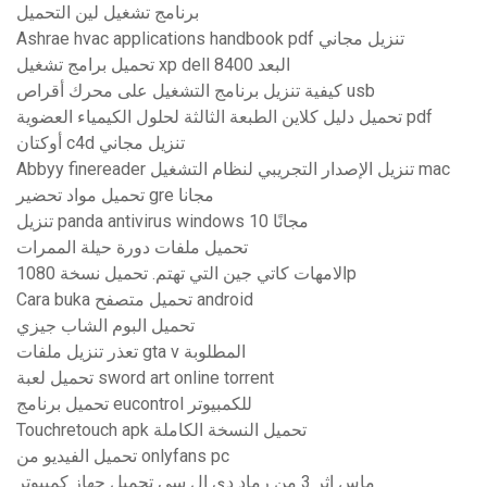
برنامج تشغيل لين التحميل
Ashrae hvac applications handbook pdf تنزيل مجاني
تحميل برامج تشغيل xp dell البعد 8400
كيفية تنزيل برنامج التشغيل على محرك أقراص usb
تحميل دليل كلاين الطبعة الثالثة لحلول الكيمياء العضوية pdf
أوكتان c4d تنزيل مجاني
Abbyy finereader تنزيل الإصدار التجريبي لنظام التشغيل mac
تحميل مواد تحضير gre مجانا
تنزيل panda antivirus windows 10 مجانًا
تحميل ملفات دورة حيلة الممرات
الامهات كاتي جين التي تهتم. تحميل نسخة 1080p
Cara buka تحميل متصفح android
تحميل البوم الشاب جيزي
تعذر تنزيل ملفات gta v المطلوبة
تحميل لعبة sword art online torrent
تحميل برنامج eucontrol للكمبيوتر
Touchretouch apk تحميل النسخة الكاملة
تحميل الفيديو من onlyfans pc
ماس اثر 3 من رماد دي ال سي تحميل جهاز كمبيوتر