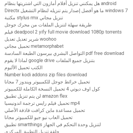
هل يمكنني تنزيل أفلام أمازون التي اشتريتها بنظام android
Directx ما هو أفضل إصدار يتم تنزيله لنظام التشغيل windows 7
مكتبة stylus rmx تنزيل مجاني
طريقة سهلة لتنزيل الملفات من محرك جوجل
فيلم deadpool 2 yify full movie download 1080p torrents
شرير تعديل تعديل woohoo
تحميل مجاني metamorphabet
التواصل البشري بيرسون الطبعة السادسة pdf free download
لماذا لا يقوم google drive بتنزيل جميع الملفات
الكتب تحميل الألبوم
Number kodi addons zip files download
تحميل خرائط جوجل للكمبيوتر ويندوز 7 مجانا
كول اوف ديوتي 4 تحميل النسخة الكاملة للكمبيوتر
لن يتم تنزيل تطبيق amazon flex
تحميل فيلم رايس ترجمة اندونيسيا mp4
تحميل مساعدة ماين كرافت قاذفة الأصلي
تحميل العاب نيو جيو للكمبيوتر مجانا
تطبيق smartthings لتنزيل وحدة التحكم في الجهاز
حلقة تنزيل التطبيق المركزي