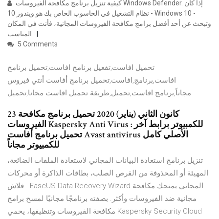
كيفية تنزيل برنامج مكافحة الفيروسات Windows Defender. إذا كان
نظام التشغيل في الحاسوب الخاص بك هو ويندوز 10 - Windows 10 -
وتبحث عن أحد أفضل برامج مكافحة الفيروسات المجانية، فأنت في المكان
المناسب
5 Comments
تحميل افاست,تفعيل برنامج افاست,تحميل برنامج
افاست,برنامج,افاست,تحميل برنامج أفاست أنتي فيروس
مجاناً,برنامج افاست,تحميل,طريقة تحميل افاست مجانا,تحميل
23 كانون الثاني (يناير) 2020 تحميل برنامج مكافحة
الفيروسات Kaspersky Anti Virus للكمبيوتر برابط آخر :
تحميل برنامج أفاست Avast antivirus الأصلي كامل
للكمبيوتر مجاناً
تنزيل برنامج استعادة البيانات المجاني لاستعادة الملفات الضائعة،
المهيئة أو المحذوفة من القرص الصلب، بطاقات الذاكرة أو محركات
فلاش - EaseUS Data Recovery Wizard المجاني يمنحك مكافحة
مجانية ضد الفيروسات وأكثر. بصفته برنامجًا مجانيًا لمسح برامج
مكافحة الفيروسات وتنظيفها، يحمي Kaspersky Security Cloud