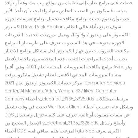
حصلت على برامج ضارة إلى نظامك من مواقع ويب مشبوهة أو نوافذ
منبثقة، فسيكون من الصعب التخلص منها، ولذا يجب أن تأخذ الأمر
بجدية وأن تقوم بتثبيت برنامج مكافحة تحميل برنامج تعريفات اجهزة
الكمبيوتر DriverPack Solution، سوف تتمتع بأداء عالي لنظام
الكمبيوتر على ويندوز 7 و8 و10، ويعمل بدون نت لتحديث التعريفات
لأجهزة متنوعة. في هذا الفيديو سنتعرف على طريقة ازالة برامج
مكافحة الفيروسات من جهاز الكمبيوتر لحل مشاكل برنامج الاختبار
بحسب أحدث المراجعات التقنية، قدم المتخصصون ملخصا لأفضل
برامج مكافحة الفيروسات المجانية لعام 2021، وهي: أفيرا Avira: وهو
مضاد الفيروسات المجاني الأفضل لنظام تشغيل مايكروسوفت
ويندوز لعام 2021. ‎مركز خدمات الكمبيوتر -Computer Services
center‎, Al Mansura, ‘Adan, Yemen. 337 likes. Computer
Company أخطاء v_electrical_3135_3326.dds مرتبطة بمشكلات
تحدث في وقت تشغيل War Rock Client. وبشكل عام، تتسبب أخطاء
DDS عن ملفات مفقودة أو تالفة. تعرف على كيفية تنزيل واستبدال
الإصدار الصحيح من v_electrical_3135_3326.dds وأصلح رسائل
أخطاء DDS المزعجة هذه. صافي لعبة gta 5 pc الكبرى سرقة