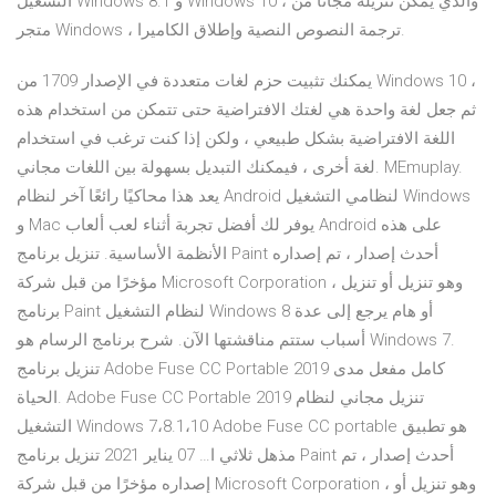
التشغيل Windows 8.1 و Windows 10 ، والذي يمكن تنزيله مجانًا من
متجر Windows ، ترجمة النصوص النصية وإطلاق الكاميرا.
يمكنك تثبيت حزم لغات متعددة في الإصدار 1709 من Windows 10 ،
ثم جعل لغة واحدة هي لغتك الافتراضية حتى تتمكن من استخدام هذه
اللغة الافتراضية بشكل طبيعي ، ولكن إذا كنت ترغب في استخدام
لغة أخرى ، فيمكنك التبديل بسهولة بين اللغات مجاني. MEmuplay.
يعد هذا محاكيًا رائعًا آخر لنظام Android لنظامي التشغيل Windows
و Mac يوفر لك أفضل تجربة أثناء لعب ألعاب Android على هذه
الأنظمة الأساسية. تنزيل برنامج Paint أحدث إصدار ، تم إصداره
مؤخرًا من قبل شركة Microsoft Corporation ، وهو تنزيل أو تنزيل
برنامج Paint لنظام التشغيل Windows 8 أو هام يرجع إلى عدة
أسباب ستتم مناقشتها الآن. شرح برنامج الرسام هو Windows 7.
تنزيل برنامج Adobe Fuse CC Portable 2019 كامل مفعل مدى
الحياة. Adobe Fuse CC Portable 2019 تنزيل مجاني لنظام
التشغيل Windows 7،8.1،10 Adobe Fuse CC portable هو تطبيق
مذهل ثلاثي ا… 07 يناير 2021 تنزيل برنامج Paint أحدث إصدار ، تم
إصداره مؤخرًا من قبل شركة Microsoft Corporation ، وهو تنزيل أو