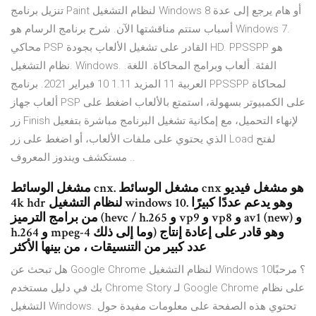
تنزيل برنامج Paint لنظام التشغيل Windows 8 أو هام يرجع إلى عدة
أسباب ستتم مناقشتها الآن. شرح برنامج الرسام هو Windows 7.
محاكي PSP القادر على تشغيل الألعاب بجودة HD. PPSSPP هو
نظام التشغيل. Windows. الفئة. ألعاب وبرامج المحاكاة. اللغة.
العربية 11 المزيد 1.11 10 فبراير 2021. برنامج PPSSPP لمحاكاة
ألعاب جهاز PSP على الكمبيوتر بسهولة، استمتع بالألعاب اضغط على
زر Finish لإنهاء التحميل، مع إمكانية تشغيل البرنامج مباشرة بتفعيل
الذي يحتوي على ملفات الألعاب، أو اضغط على زر Load لفتح
مستكشف ويندوز المعروف ..
مشغل الوسائط cnx. مشغل الوسائط cnx هو مشغل فيديو
4k hdr لنظام التشغيل windows 10. وهو يدعم عددًا كبيرًا
من برامج الترميز (hevc / h.265 و vp9 و vp8 و av1 (new) و
h.264 و mpeg-4 وما إلى ذلك) وهو قادر على إعادة إنتاج
عدد كبير من التنسيقات ، من بينها الأكثر
هل تبحث عن Google Chrome لنظام التشغيل Windows 10؟ مرحبًا
بك في دليل مستخدم Chrome Story لـ Google Chrome على نظام
التشغيل Windows. تحتوي هذه الصفحة على معلومات مفيدة حول