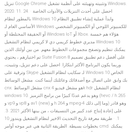
تنزيل Google Chrome وتثبيته وتهيئته على أنظمة تشغيل Windows.
2020. 11. 24. · احصل على أحدث التنزيلات والأدوات الخاصة
بالمطور لنظام Windows 10 وابدأ عملية إنشاء تطبيق النظام
الأساسي العام لـ Windows للكمبيوتر اللوحي أو الكمبيوتر الشخصي
أو الحقيقة المختلطة أو Windows IoT أو Xbox. هؤلاء هم خمسة
مديري خطوط كريمي دي لا كريمي لنظام التشغيل Windows 10
يمكنك تنظيم وتصفح مجموعات الخطوط معهم. من بين أولئك الذين
تم اختيارهم ، يحتوي Suite Fusion 8 على أفضل دعم تطبيق تصميم
وربما يكون البرنامج الأكثر ابتكارا. احصل على دعم تنزيل، وتثبيت،
وترقية على Skype لـ سكايب لنظام التشغيل Windows 10 الخاص
بك وابق على اتصال مع أصدقائك وعائلتك أينما كنت. مشغل الوسائط
cnx. مشغل الوسائط cnx هو مشغل فيديو 4k hdr لنظام التشغيل
windows 10. وهو يدعم عددًا كبيرًا من برامج الترميز (hevc / h.265
و vp9 و vp8 و av1 (new) و h.264 و mpeg-4 وما إلى ذلك) وهو قادر
على إعادة إنتاج عدد كبير من التنسيقات ، من بينها الأكثر 2021. 3.
1. · طريقة معرفة تاريخ التحديث الاخير لنظام التشغيل ويندوز 10
بخطوات بسيطة. الطريقة الثانية هي عبر موجه أوامر cmd. يمكنك