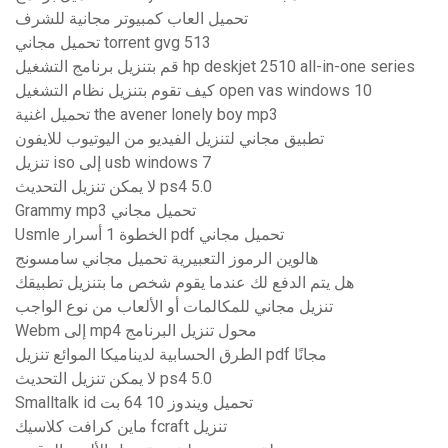
تحميل العاب كمبيوتر مجانية للشرف
تحميل مجاني torrent gvg 513
قم بتنزيل برنامج التشغيل hp deskjet 2510 all-in-one series
كيف تقوم بتنزيل نظام التشغيل open vas windows 10
تحميل اغنية the avener lonely boy mp3
تطبيق مجاني لتنزيل الفيديو من اليوتيوب للايفون
تنزيل iso إلى usb windows 7
لا يمكن تنزيل التحديث ps4 5.0
Grammy mp3 تحميل مجاني
Usmle الخطوة 1 أسرار pdf تحميل مجاني
هالوين الرموز التعبيرية تحميل مجاني سامسونج
هل يتم الدفع لك عندما يقوم شخص ما بتنزيل تطبيقك
تنزيل مجاني للمكالمات أو الألعاب من نوع الواجب
Webm إلى mp4 محول تنزيل البرنامج
الطرق الحسابية لديناميكا الموائع تنزيل pdf مجانًا
لا يمكن تنزيل التحديث ps4 5.0
Smalltalk id تحميل ويندوز 10 64 بت
ماين كرافت كلاسيك fcraft تنزيل