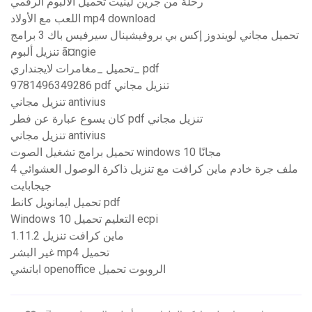
رحلة من جرين لينيت تحميل الألبوم الرقمي
اللعب مع الأولاد mp4 download
تحميل مجاني لويندوز إكس بي بروفيشينال سيرفيس باك 3 برامج
تنزيل ألبوم ã¤ngie
تحميل _مغامرات لايجنداري_ pdf
9781496349286 pdf تنزيل مجاني
تنزيل مجاني antivius
كان يسوع عبارة عن فطر pdf تنزيل مجاني
تنزيل مجاني antivius
تحميل برامج تشغيل الصوت windows 10 مجانًا
ملف جرة خادم ماين كرافت مع تنزيل ذاكرة الوصول العشوائي 4
جيجابايت
تحميل ايمانويل كانط pdf
Windows 10 التعليم تحميل ecpi
1.11.2 ماين كرافت تنزيل
غير البشر mp4 تحميل
اباتشي openoffice الروبوت تحميل