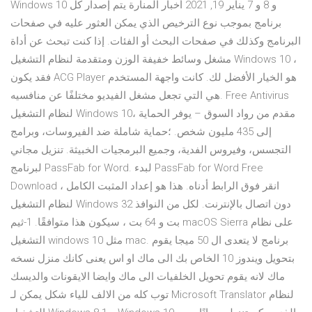
Windows 10 و 8 و 7 يناير 19, 2021 أخبار المنارة يتم إصدار كل
برنامج بموجب نوع الترخيص الذي يمكن العثور عليه في صفحات
البرنامج وكذلك في صفحات البحث أو الفئات. إذا كنت تبحث عن أداة
مشغل وسائط خفيفة الوزن ومتقدمة لنظام التشغيل Windows 10 ،
فقد يكون ACG Player هو الخيار الأفضل لك. كانت واجهة المستخدم
هي التي تجعل مشغل الفيديو مختلفًا عن منافسيه. Free Antivirus
لنظام التشغيل Windows 10، مقدم من رواد السوق – يوفر الحماية
إلى 435 مليون شخص. ؛حماية شاملة ضد الفيروسات، وبرامج
التجسس، وفيروس الفدية، وجميع البرمجيات الخبيثة. تنزيل مجاني
لبرنامج PassFab for Word. لبدء PassFab for Word Free
Download ، انقر فوق الرابط أدناه. هذا هو إعداد المثبت الكامل
لنظام التشغيل Windows دون اتصال بالإنترنت. لكل من النوافذ 32
بت و 64 بت ، سيكون هذا متوافقًا. 1-ثيم macOS Sierra على نظام
التشغيل windows 10 مثل mac. برنامج لا يتعدى ال 50 ميجا يقوم
بتحويل ويندوز 10 الخاص بك الى ماك او اس يعنى كانك منزل نسخه
ماك لانه يقوم تحويل الخلفيات الى ماك وايضا الايقونات والديسك
توب كله من الالف للياء شكل يمكن لـ Microsoft Translator لنظام