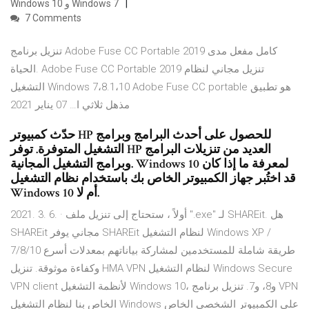
Windows 10 و Windows 7
7 Comments
تنزيل برنامج Adobe Fuse CC Portable 2019 كامل مفعل مدى
الحياة. Adobe Fuse CC Portable 2019 تنزيل مجاني لنظام
التشغيل Windows 7،8.1،10 Adobe Fuse CC portable هو تطبيق
مذهل ثلاثي ا… 07 يناير 2021
حدّث كمبيوتر HP للحصول على أحدث البرامج وبرامج
التشغيل المتوفرة. توفر HP العديد من تنزيلات البرامج
وبرامج التشغيل المجانية. Windows 10 لمعرفة ما إذا كان
قد اختُبر جهاز الكمبيوتر الخاص بك باستخدام نظام التشغيل
Windows 10 أم لا.
2021. 3. 6. · أولاً ، ستحتاج إلى تنزيل ملف ".exe" لـ SHAREit. هل
SHAREit مجاني يوفر SHAREit لنظام التشغيل Windows XP /
7/8/10 طريقة شاملة للمستخدمين لمشاركة بياناتهم بمعدلات أسرع
وكفاءة موثوقة. تنزيل HMA VPN لنظام التشغيل Windows Secure
VPN client لأنظمة التشغيل Windows 10، و8، و7. تنزيل برنامج VPN
الخاص بنا لنظام التشغيل Windows على الكمبيوتر الشخصي الخاص