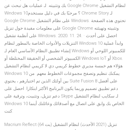
بك وتثبيته. لـ عمليات هل تبحث عن Google Chrome لنظام التشغيل
Windows 10؟ مرحبًا بك في دليل مستخدم Chrome Story لـ
Google Chrome على نظام التشغيل Windows. تحتوي هذه الصفحة
على معلومات مفيدة حول تنزيل Google Chrome وتثبيته وتهيئته
على أنظمة تشغيل Windows. 2020. 11. 24. · احصل على أحدث
التنزيلات والأدوات الخاصة بالمطور لنظام Windows 10 وابدأ عملية
إنشاء تطبيق النظام الأساسي العام لـ Windows للكمبيوتر اللوحي أو
الكمبيوتر الشخصي أو الحقيقة المختلطة أو Windows IoT أو Xbox.
هؤلاء هم خمسة مديري خطوط كريمي دي لا كريمي لنظام التشغيل
Windows 10 يمكنك تنظيم وتصفح مجموعات الخطوط معهم. من
بين أولئك الذين تم اختيارهم ، يحتوي Suite Fusion 8 على أفضل
دعم تطبيق تصميم وربما يكون البرنامج الأكثر ابتكارا. احصل على
دعم تنزيل، وتثبيت، وترقية على Skype لـ سكايب لنظام التشغيل
Windows 10 الخاص بك وابق على اتصال مع أصدقائك وعائلتك أينما
كنت.
Macrium Reflect (64 بت) تنزيل (2021 الأحدث) لنظام التشغيل