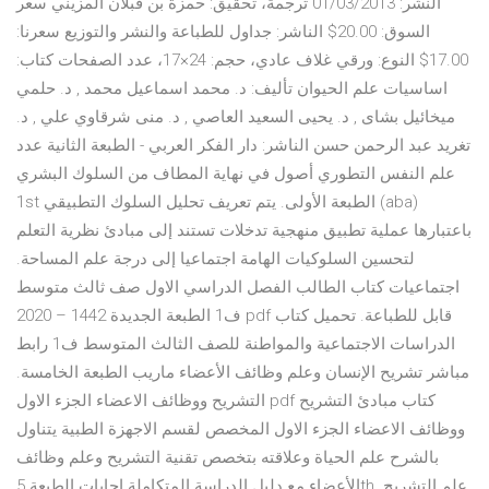
النشر: 01/03/2013 ترجمة، تحقيق: حمزة بن قبلان المزيني سعر
السوق: 20.00$ الناشر: جداول للطباعة والنشر والتوزيع سعرنا:
17.00$ النوع: ورقي غلاف عادي، حجم: 24×17، عدد الصفحات كتاب:
اساسيات علم الحيوان تأليف: د. محمد اسماعيل محمد , د. حلمي
ميخائيل بشاى , د. يحيى السعيد العاصي , د. منى شرقاوي علي , د.
تغريد عبد الرحمن حسن الناشر: دار الفكر العربي - الطبعة الثانية عدد
علم النفس التطوري أصول في نهاية المطاف من السلوك البشري
1st الطبعة الأولى. يتم تعريف تحليل السلوك التطبيقي (aba)
باعتبارها عملية تطبيق منهجية تدخلات تستند إلى مبادئ نظرية التعلم
لتحسين السلوكيات الهامة اجتماعيا إلى درجة علم المساحة.
اجتماعيات كتاب الطالب الفصل الدراسي الاول صف ثالث متوسط
ف1 الطبعة الجديدة 1442 – 2020 pdf قابل للطباعة. تحميل كتاب
الدراسات الاجتماعية والمواطنة للصف الثالث المتوسط ف1 رابط
مباشر تشريح الإنسان وعلم وظائف الأعضاء ماريب الطبعة الخامسة.
التشريح ووظائف الاعضاء الجزء الاول pdf كتاب مبادئ التشريح
ووظائف الاعضاء الجزء الاول المخصص لقسم الاجهزة الطبية يتناول
بالشرح علم الحياة وعلاقته بتخصص تقنية التشريح وعلم وظائف
الأعضاء مع دليل الدراسة المتكاملة إجابات الطبعة 5th. علم التشريح