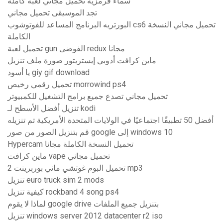
سماء قرمزية تحميل مجاني لعبة كاملة
تجد الموسيقى تحميل مجاني
البورتريه البرنامج المساعد للفوتوشوب cs6 تحميل مجاني النسخة
الكاملة
تحميل لعبة gun الفوضى redux مجانا
ماين كرافت أدوبي إيستريتور صورة ملف تنزيل
يا أسود giy gif download
تحميل رقمي رخيص morrowind ps4
تحميل مجاني تصدع جميع برامج التشغيل للكمبيوتر
تنزيل أفضل الأسطح لـ kodi
أفضل 50 تطبيقًا اجتماعيًا في الولايات المتحدة الأمريكية تم تنزيله
قم بتنزيل الصور من صور google إلى windows 10
Hypercam تحميل النسخة الكاملة مجانا
ماين كرافت vape تحميل مجاني
تحميل البوم غوتشي ماني بوربرينت 2 mp3
تنزيل euro truck sim 2 mods
كيفية تنزيل rockband 4 song ps4
لماذا لا يقوم google drive بتنزيل جميع الملفات
تنزيل windows server 2012 datacenter r2 iso