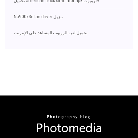
تحميل american truck simulator apk لالروبوت
Np900x3e lan driver تنزيل
تحميل لعبة الروبوت المساعد على الإنترنت