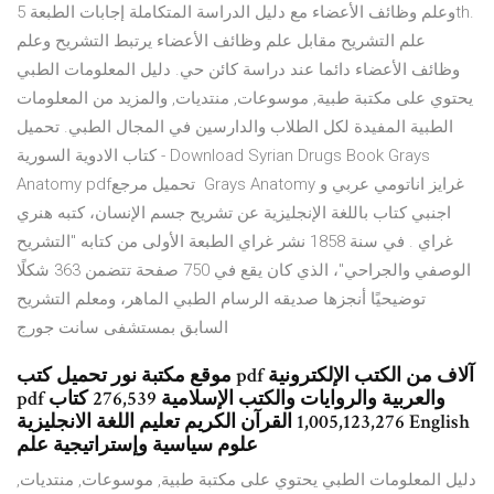
وعلم وظائف الأعضاء مع دليل الدراسة المتكاملة إجابات الطبعة 5th.
علم التشريح مقابل علم وظائف الأعضاء يرتبط التشريح وعلم
وظائف الأعضاء دائما عند دراسة كائن حي. دليل المعلومات الطبي
يحتوي على مكتبة طبية, موسوعات, منتديات, والمزيد من المعلومات
الطبية المفيدة لكل الطلاب والدارسين في المجال الطبي. تحميل
كتاب الادوية السورية - Download Syrian Drugs Book Grays
Anatomy pdf‏ تحميل مرجع Grays Anatomy غرايز اناتومي عربي و
اجنبي كتاب باللغة الإنجليزية عن تشريح جسم الإنسان، كتبه هنري
غراي . في سنة 1858 نشر غراي الطبعة الأولى من كتابه "التشريح
الوصفي والجراحي"، الذي كان يقع في 750 صفحة تتضمن 363 شكلًا
توضيحيًا أنجزها صديقه الرسام الطبي الماهر، ومعلم التشريح
السابق بمستشفى سانت جورج
موقع مكتبة نور تحميل كتب pdf آلاف من الكتب الإلكترونية
pdf والعربية والروايات والكتب الإسلامية 276,539 كتاب
1,005,123,276 القرآن الكريم تعليم اللغة الانجليزية English
علوم سياسية وإستراتيجية علم
دليل المعلومات الطبي يحتوي على مكتبة طبية, موسوعات, منتديات,