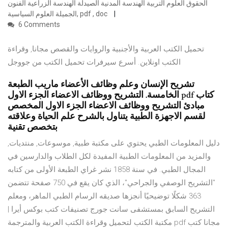
الحقوق العلوم التربية الهندسة المدنية الصيدلة الهندسة الزراعية الفنون
الجميلة العلوم السياسية, pdf , doc
6 Comments
تحميل الكتب العربية والأجنبية والروايات والقصص مجانا, وقراءة
الكتب اونلاين. أسرع سيرفرات تحميل الكتب من جووجل
تشريح الإنسان وعلم وظائف الأعضاء ماريب الطبعة
الخامسة. التشريح ووظائف الاعضاء الجزء الاول pdf كتاب
مبادئ التشريح ووظائف الاعضاء الجزء الاول المخصص
لقسم الاجهزة الطبية يتناول بالشرح علم الحياة وعلاقته
بتخصص تقنية
دليل المعلومات الطبي يحتوي على مكتبة طبية, موسوعات, منتديات,
والمزيد من المعلومات الطبية المفيدة لكل الطلاب والدارسين في
المجال الطبي. في سنة 1858 نشر غراي الطبعة الأولى من كتابه
"التشريح الوصفي والجراحي"، الذي كان يقع في 750 صفحة تتضمن
363 شكلًا توضيحيًا أنجزها صديقه الرسام الطبي الماهر، ومعلم
التشريح السابق بمستشفى سانت جورج تصنيفات كتب بوكس أيرا |
مكتبة الكتب لتحميل وقراءة الكتب العربية والمترجمة pdf مجانا كتب