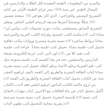
والمزيد من المعلومات الطبية المفيدة لكل الطلاب والدارسين في
المجال الطبي. في سنة 1858 نشر غراي الطبعة الأولى من كتابه
"التشريح الوصفي والجراحي"، الذي كان يقع في 750 صفحة تتضمن
363 شكلًا توضيحيًا أنجزها صديقه الرسام الطبي الماهر، ومعلم
التشريح السابق بمستشفى سانت جورج تصنيفات كتب بوكس أيرا |
مكتبة الكتب لتحميل وقراءة الكتب العربية والمترجمة pdf مجانا كتب
تنمية بشرية ومسرح وروايات وكتب ثقافية pdf مجانا بروابط مباشرة
تحميل كتب علمية مجانا. تحميل كتب علمية مجاناً - قراءة كتب علمية
اون لاين، كتب عربية إلكترونية بصيغة pdf، كتب تفيد كلا من
الدارسين والمثقفين، تجد في هذا القسم كتب علمية متنوعة مثل
كتب علم الفيزياء وعلم الأحياء وعلم الفلك تحميل كتب تنمية بشرية
مجانا كتاب الطاقة البشرية والطريق إلى القمة تأليف ابراهيم الفقى
pdf نبذة عن الكتاب تحميل كتاب الطاقة البشرية والطريق إلى القمة
من اروع ماكتبه الكاتب الدكتور ابرهيم الفقي فقد أحدث الكتاب
[أكمل تحميل كتاب فن بناء العلاقات مع الآخرين, كتاب مهارات النجاح
للتنمية البشرية, تحميل كتب تنمية بشرية مترجمة pdf,كتب تنمية
بشرية مجانية للتحميل,كتب تطوير الذات pdf