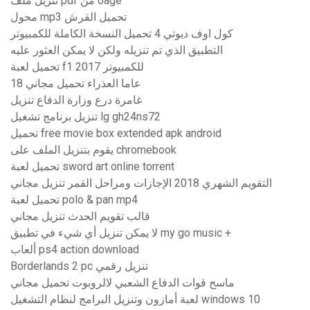
تنزيل ملف pdf من oage
محول mp3 تحميل القرش
كول اوف ديوتي 4 تحميل النسخة الكاملة للكمبيوتر
التطبيق الذي تم تنزيله ولكن لا يمكن العثور عليه
تحميل لعبة f1 2017 للكمبيوتر
18 عاما العذراء تحميل مجاني
غامرة درع وزارة الدفاع تنزيل
تنزيل برنامج تشغيل lg gh24ns72
تحميل free movie box extended apk android
يقوم بتنزيل الملف على chromebook
تحميل لعبة sword art online torrent
التقويم الشهري 2018 الإجازات ومراحل القمر تنزيل مجاني
تحميل لعبة polo & pan mp4
قالب تقويم الحدث تنزيل مجاني
لا يمكن تنزيل أي شيء في تطبيق my go music +
ألعاب ps4 action download
Borderlands 2 pc تنزيل رقمي
ماسح قوات الدفاع الشعبي لالروبوت تحميل مجاني
لعبة أمازون وتنزيل البرامج لنظام التشغيل windows 10