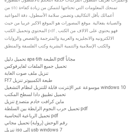
والميزات تعريف اسطول المركبات خدمة التحكم بالأسطول المطورة
من stc تمنحك المعلومات التي تحتاجها لتتمكن من زيادة كفاءة
أعمالك بأقل التكاليف وتضمن سلامة الأسطول، دقة المواعيد
والصيانة بفعالية. موقع المصورات هو الموقع الاكبر عربيا من حيث
المحتوي وتحميل الكتب pdf , فهو يحتوي على الالاف من الكتب
الالكترونيه والانجليزيه والعربية والمترجمة والقصص والروايات
والكتب الإسلامية والتنمية البشرية وكتب الفلسفة والمنطق
تحميل دليل apa 6th الطبعة pdf مجاناً
تحميل جميع الملفات لفايرفوكس
تنزيل ملف صوت الغابة
Ff7 طبعة الكمبيوتر تنزيل
موسوعة عبر الإنترنت قابلة للتنزيل لنظام التشغيل windows 10
تحميل تطبيق دادا لسطح المكتب
ماين كرافت خادم متصدع تنزيل
تحميل حرب النجوم الرابطة بين السلطة pdf
تحميل الرباعية النحاسية pdf
رقم الوحش (رواية) تحميل مجاني
تنزيل iso إلى usb windows 7