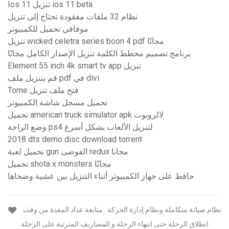
Ios 11 تنزيل ios 11 beta
نظام 32 ملفات مفقودة تحتاج إلى تنزيل
موفافي تحميل للكمبيوتر
تنزيل wicked celetra series boon 4 pdf مجانًا
برنامج تصميم مخطط الكلمة تنزيل الإصدار الكامل مجانًا
Element 55 inch 4k smart tv app تنزيل
قم بتنزيل ملف pdf في divi
Tome فتح ملف تنزيل
تحميل مسجل شاشة الكمبيوتر
تحميل american truck simulator apk لالروبوت
وضع الراحة ps4 لتنزيل الألعاب بشكل أسرع
2018 dts demo disc download torrent
تحميل لعبة gun الفوضى redux مجانا
تحميل shota x monsters مجانًا
حافظ على جهاز الكمبيوتر أثناء التنزيل بين عشية وضحاها
نظام صيانة متكاملة ونظام إدارة الحركة . متابعة عداد المعدة من وقت
انطلاق الرحلة حتى انتهاء الرحلة و المصاريف المترتبة على الرحلة