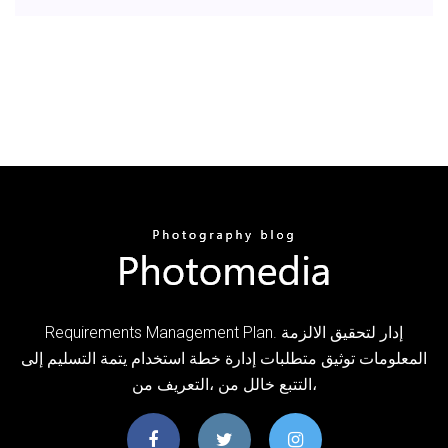
Requirements Management Plan. ‫إدار‬ ‫لتحقيق‬ ‫الالزمة‬
‫المعلومات‬ ‫توثيق‬ ‫متطلبات‬ ‫إدارة‬ ‫خطة‬ ‫استخدام‬ ‫يتم‬‫ة‬ ‫التسليم‬ ‫إلى‬
،‫التتبع‬ ‫خالل‬ ‫من‬ ،‫التعريف‬ ‫من