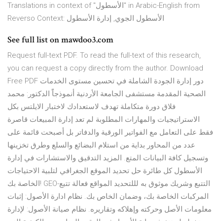
Translations in context of "الأسطول" in Arabic-English from
Reverso Context: الأسطول الجوي, إدارة الأسطول
See full list on mawdoo3.com
Request full-text PDF. To read the full-text of this research,
you can request a copy directly from the author. Download
Free PDF دور إدارة الجودة الشاملة في تحسين مستوى الخدمات
الصحية المقدمة مستشفى الجامعة الأردنية أنموذجاًَ الدكتور: محمد
فلاق دورة متكاملة تهدف لاستعدادك لاختبار الايلتس بكل
الاستراتيجيات والمهارات المطلوبة لم تعد إدارة المبيعات قاصرة
فقط على التعامل مع الفواتير الورقية والدفاتر بل أصبحت قائمة على
عدد من المحاور بداية من استلام البضائع والسلع وطرق تخزينها
وتسجيل كافة البيانات المتع. المزيد التدقيق والاستشارات في إدارة
الأسطول كل طائرة حل تحديد الموقع الجغرافي لتلبية الاحتياجات
الخاصة بك! GEO-التتبع وشريك موثوق به لللتحديد المواقع فعالة تتبع
المركبات الخاصة بك، وضمان الخاص بك. نظام ادارة الأصول: إثبات
معلومات الأصل وحركته وإهلاكه وتقاريره. نظام صيانة الأصول: لإدارة