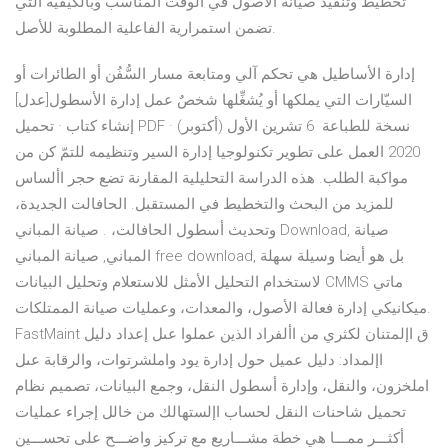
تخطيط وتنفيذ صيانة الأصول في الوقت المناسب وبالكيفية التي
تضمن استمرارية الفاعلية المطلوبة للأصل.
إدارة الأساطيل هي تحكم آلي ومتابعة مسار السُّفُن أو الطائرات أو
السيّارات التي يملكها أو يُشغِّلها شخصٌ عمل إدارة الأسطول[عدل]
إنشاء كتاب · تحميل PDF · نسخة للطباعة 6 تشرين الأول (أكتوبر)
2020 العمل على تطوير تكنولوجيا إدارة السير وتنظيمه للتمّ كن من
مواكبة الطلب. هذه الدراسة التحليلية المقارنة تضع حجر األساس
للمزيد من البحث والتخطيط في المستقبل. الحافالت الجديدة،
وتحديث أسطول الحافالت، . صيانة المباني Download, صيانة
المباني, صيانة المباني free download, بل هو أيضا وسيلة سهلة
لاستخدام التحليل الأمثل للاستعلام وتحليل البيانات CMMS ماتي
ميكانيكي إدارة فعالة الأصول، والمعدات، وعمليات صيانة الممتلكات.
FastMaint ق اإلمتنان لكثري من األفراد الذين عملوا عىل إعداد دليل
اإلمداد: دليل عميل حول إدارة يود واملشرتوات، والرقابة عىل
املخزون، والنقل، وإدارة أسطول النقل، وجمع البيانات، تصميم نظام
تحميل شاحنات النقل لحساب اإلستهالك من خالل إجراء عمليات
أﻛﺜـــﺮ ﻣﻤـــﺎ ﻫﻲ ﺧﻄﺔ ﻣﺸـــﺎرﻳﻊ ﻣﻊ ﺗﺮﻛﻴﺰ واﺿـــﺢ ﻋﻠﻰ ﺗﺤﺴـــﻴﻦ