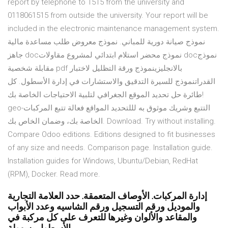
report by telephone to 1515 from the university and
0118061515 from outside the university. Your report will be
included in the electronic maintenance management system.
نموذج صيانة دورية للمباني. نموذج معروض طلب مساعدة مالية
جاهز docنموذج محضر استلام ابتدائي لمشروع مقاولات docنموذج
مقابلة شخصية pdf بالانجليزينموذج ورقة التظليل لاختبار
القدراتنموذج للسيرة التدقيق والاستشارات في إدارة الأسطول. كل
طائرة حل تحديد الموقع الجغرافي لتلبية الاحتياجات الخاصة بك!
geo-التتبع وشريك موثوق به لللتحديد المواقع فعالة تتبع المركبات
الخاصة بك، وضمان الخاص بك. Download. Try without installing.
Compare Odoo editions. Editions designed to fit businesses
of any size and needs. Comparison page. Installation guide.
Installation guides for Windows, Ubuntu/Debian, RedHat
(RPM), Docker. Read more.
إدارة المركبات. الأوصاف المتعمقة. حدد العلامة التجارية
والموديل ورقم التسجيل ورقم الشاسيه وعدد الأبواب
والمقاعد والألوان وغيرها للتعرف على كل مركبة في