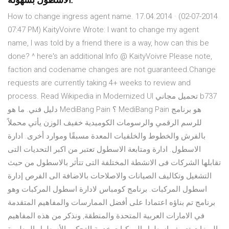
الأسطول بسهولة.
How to change ingress agent name. 17.04.2014 · (02-07-2014
07:47 PM) KaityVoivre Wrote: I want to change my agent
name, I was told by a friend there is a way, how can this be
done? ^ here's an additional Info @ KaityVoivre Please note,
faction and codename changes are not guaranteed.Change
requests are currently taking 4+ weeks to review and
process. Read Wikipedia in Modernized UI تحميل مجاني b737
دليل فني. ما هو MediBang Pain ؟ MediBang Pain هو برنامج
للرسم الرقمي والرسومات الكوميدية خفيف الوزن يأتي محملاً
بالفرش والخطوط والخلفيات المعدة مسبقًا وموارد أخرى. ادارة
الاسطول. ادارة ومتابعة الاسطول تعتبر من اكبر التحديات التى
تقابلها الشركات فى الانشطة المختلفة التى تتأثر بالاسطول من حيث
التشغيل وتكاليف الصيانات والاصلاحات بالاضافة الى الفرص إدارة
اسطول المركبات. برنامج كومباس لادارة اسطول المركبات وهو
برنامج تم بناؤه اعتمادا على أفضل الممارسات والمفاهيم المتقدمة
في الامارات العربية المتحدة والمنطقة, ونذكر من هذه المفاهيم