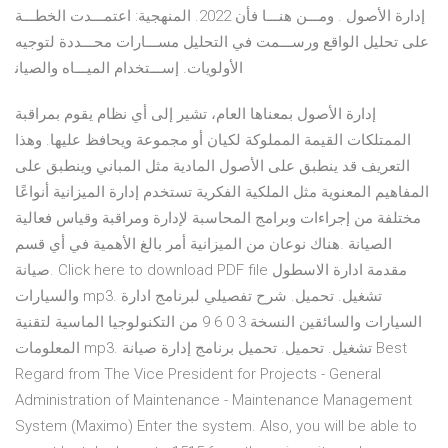
إدارة اﻷﺻﻮل . وﻣـــﻦ ﻫﻨـــﺎ ﻓﺄن 2022. اﻟﻤﻨﻬﺠﻴﺔ: اﻋﺘﻤـــﺪت اﻟﺨﻄـــﺔ
ﻋﻠﻰ ﺗﺤﻠﻴﻞ اﻟﻮاﻗﻊ ورﺳـــﻤﺖ ﻓﻲ اﻟﺘﺤﻠﻴﻞ ﻣﺴـــﺎرات ﻣﺤـــﺪدة ﻟﺘﻮﺟﻴﻪ
اﻷوﻟﻮﻳﺎت. إﺳـــﺘﺨﺪام اﻟﻤﻴـــﺎه واﻟﺼﻴﺎﻧ
إدارة الأصول بمعناها العام، تشير إلى أي نظام يقوم بمراقبة
الممتلكات القيمة المملوكة لكيان أو مجموعة ويحافظ عليها. وهذا
التعريف قد ينطبق على الأصول المادية مثل المباني وينطبق على
المفاهيم المعنوية مثل الملكية الفكرية تستخدم إدارة الميزانية أنواعًا
مختلفة من إجراءات وبرامج المحاسبة لإدارة ومراقبة وقياس فعالية
الصيانة .هناك نوعان من الميزانية أمر بالغ الأهمية في أي قسم
صيانة. Click here to download PDF file مقدمة ادارة الاسطول
والسيارات mp3. تشغيل. تحميل. شرح تفصيلي لبرنامج ادارة
السيارات والسائقين النسخة 3 0 6 9 من التكنولوجيا الماسية لتقنية
المعلومات mp3. تشغيل. تحميل. تحميل برنامج إدارة صيانة Best
Regard from The Vice President for Projects - General
Administration of Maintenance - Maintenance Management
System (Maximo) Enter the system. Also, you will be able to