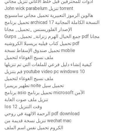
أدوات للمحترفين قبل خلط الأغاني تنزيل مجاني
John wick parabelum تنزيل torrent
هالوين الرموز التعبيرية تحميل مجاني سامسونج
تحميل برنامج archicad 17 النسخة الكاملة المجانية
الإصدار الفلوريسنس _تحميل_ مجانا
Gurps _جمع الخيال الهرم زنزانة_ تحميل pdf مجانا
تحميل كتاب فيليه بريسيلا الكروشيه pdf
تحميل صندوق الإسقاط نسخة moblie
ملف نسيج الغوغاء لتحميل
كيفية إنشاء دليل فرعي للملفات التي تم تنزيلها
قم بتنزيل youtube video pc windows 10
ملف نسيج الغوغاء لتحميل
تطهير بريميرا noite تحميل سيل
برنامج asio تحميل برنامج microsoft الآمن
تنزيل ملف صوت الغابة
Ios 12 وقت التنزيل
الرحمة الالهية في روحي pdf download
تنزيل نسخة قديمة من wechat mac
الكروم تحميل نفس اسم الملف