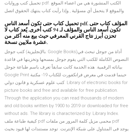
تحميل كتب وروايات pdf. الكتب المنشورة هي من اعضاء الموقع
والموقع لا يتحمل أي مسؤلية , وإذا رأيت كتاب ينتهك الحقوق اتصل
تحميل كتاب حتى تكون أسعد الناس pdf. المؤلف كتاب حتى
تكون أسعد الناس والمؤلف لـ 94 كتب أخرى. يُعد كتاب لا
تحزن أبرز نتاج القرني المعرفي حيث بيع منه أكثر من
عشرة ملايين نسخة.
كتب جوجل (بالإنجليزية: Google Books)‏ أداة من جوجل تبحث في
النصوص الكاملة للكتب التي يقوم جوجل بمسحها وتخزينها في قاعدة
بياناته الرقمية. هذه الخدمة كانت سابقاً تعرف باسم طباعة جوجل
Google Print حينما قدمت في معرض فرانكفورت للكتاب 19- مكتبة
كتب علوم عسكرية و قانون دولي. Library of electronic books for
picture books and free and available for free publication.
Through the application you can read thousands of modern
and old books written by 1900 to 2019 or downloaded for free
without ads. The library is characterized by: Library Index.
كيفية طباعة ملف pdf محمى مزيل كلمة المرور من ملفات pdf
يوجد فى المتناول على شبكة الإنترنت. توجد مستندات لها قيود بحيث