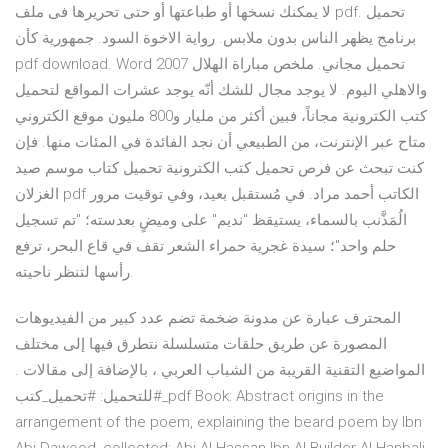
لا يمكنك نسخها أو طباعتها أو حتى تحريرها فى ملف pdf. تحميل
برنامج يظهر الناس بدون ملابس. رواية الاخوة السود. جمهورية كأن
pdf download. Word 2007 تحميل مجاني. ملخص مباراة الهلال
والاهلي اليوم. لا يوجد مجال للشك أنّه يوجد عشرات المواقع لتحميل
كتب الكترونية مجاناً، فبين أكثر من مليار و800 مليون موقع الكتروني
متاح عبر الإنترنت، من الطبيعي أن نجد الفائدة في المئات منها. فإن
كنت تبحث عن فرص تحميل كتب الكترونية تحميل كتاب موسم صيد
الغزلان pdf الكاتب أحمد مراد. في مُستقبل بعيد، وفي توقيت مرور
الُمَذَّنب بالسماء، يستيقظ "نديم" على وميضٍ بعدسته؛ "تم تسجيل
حلم واحد"؛ سيدة غجرية حمراء الشعر تقف في قاع البحر، ترفع
رأسها لتنظر ناحيته.
المحترف عبارة عن مدونة ضخمة تضم عدد كبير من الفيديوهات
المصورة عن طريق حلقات متسلسلة نتطرق فيها إلى مختلف
المواضيع التقنية القريبة من الشباب العربي ، بالإضافة إلى مقالات .
#للتحميل: #تحميل_كتب_pdf Book: Abstract origins in the
arrangement of the poem, explaining the beard poem by Ibn