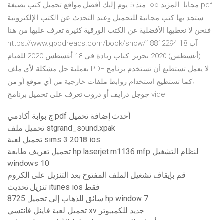
مجانا. المزيد ○○ منذ 5 يوم إليك أفضل مواقع تحميل كتب بصيغة pdf
ستجد بها كتب مجانية للتحميل وعند التحدث عن الكتب الإلكترونية
فنحن لا نعطيها الأفضلية عن الكتب الورقية كثيرة تعرف عليها من هنا
https://www.goodreads.com/book/show/18812294 18 آب
(أغسطس) 2020 تحرير: كتاب زيادة في 18 أغسطس 2020 للقيام
بعملية حل مشكلة لأي ملف PDF لا يعمل تستطيع أن تستخدم برنامج
،كما تستطيع استخدام روابط ملفات خارجية من أي موقع أو من
جوجل درايف أو دروب تعرف على تحميل برنامج vide
ج بوابة أكادمي pdf أحدث إضافة تحميل
تحميل ملف stgrand_sound.xpak
تحميل لعبة sims 3 2018 ios
تحميل تعريف طابعة hp laserjet m1136 mfp لنظام التشغيل
windows 10
قم بإيقاف تشغيل الملف المفتوح بعد التنزيل على الكروم
تنزيل تحديث itunes ios فقط
8725 سائق للذهاب إلى تحميل hp window 7
تحميل لعبة فاينل فانتسي xv جديد للكمبيوتر