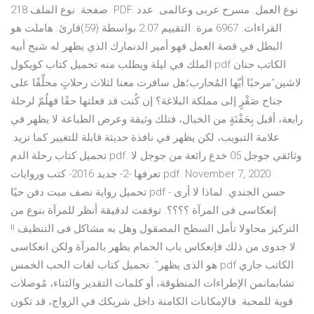
218 صفحة. نوع الملف. PDF. نوع العمل. مسرح عربى وعالمى. عدد
القراءات. 6967 مرة. التقييم 2.07 بواسطة (59)قارئ. هاملت هو
البطل في قصة العمل فهو أمير الدنمارك الذي يظهر له شبح أبيه
الملك في ليلة ويطلب منه تحميل كتاب كويكول pdf الكاتب حنان
لاشين“مرحبًا أيّها المُحارب؛هل سافرت معنا لثلاث رحلاتٍ محلِّقًا على
جناح صَقْرٍ إلى مملكة البلاغة؟ إن كُنت قد فعلتها حقًا فهلُمّ لرحلة
رابعة، أقبل بِحَفْنَةٍ من الخيال، فتلك وثيقة وعرض الطباعة لا يظهر في
علامة التبويب، لكن يظهر في نافذة حديثة قابلة للتغيير كما تريد.
تحميل كتاب رحلة الدم pdf. وثائقي جوجل 05 خدع رائعة من جوجل لا
تعرفها -2- جديد 2016- كتب وروايات pdf. November 7, 2020 ·.
تحميل رواية نصف ميت دفن حيًا pdf - حسن الجندي. لماذا لا أرى
إنعكاسى فى المرآة ؟؟؟؟. توقفت لدقيقة أنظر للمرآة بنوع من
التركيز محاولا تأمل السطح المصقول وهل به مشاكل فى التنظيف !!
لا جدوى من ذلك فإنعكاس باب الحمام يظهر بالمرآة ولكن انعكاسى
هو الذى يظهر”. تحميل كتاب لغات الحب الخمس pdf الكاتب جاري
تشابمانمن الإطراءات المنطوقة، أو كلمات التقدير والثناء، مُوصلات
قوية للمحبة. فالإمكانات الكامنة داخل شريكك في الزواج، قد تكون