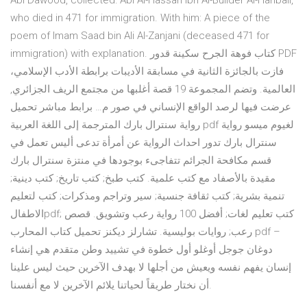
Abi Dawood, collected: Abi Al-Hassan Ibn Al-Builder Al-Hanbali,
who died in 471 for immigration. With him: A piece of the
poem of Imam Saad bin Ali Al-Zanjani (deceased 471 for
immigration) with explanation. كتاب فوهة الجرح سكينة قدور PDF
،فازت بالجائزة الثانية في مسابقة الأديبات برابطة الأدب الإسلامي
العالمية. وتضم المجموعة 19 قصة أغلبها من مجتمع الريف الجزائري,
عرضت فيها لرصد الواقع الإنساني في صور م… برابط مباشر تحميل
رواية سنترال بارك المترجمة إلى اللغة العربية pdf لغيوم ميسو رواية
سنترال بارك تدور احداث الرواية عن أمرأة تدعى أليس تعمل في
قسم مكافحة الجرائم تتفاجىء بوجودها في منتزة سنترال بارك
مقيدة بالأصفاد مع كتب علمية. كتب طبخ; كتب تاريخ; كتب دينية;
تنمية بشرية; كتب ثقافة جنسية; سير وتراجم ومذكرات; كتب لتعليم
الاطفالpdf; كتب تعليم لغات; أفضل 100 رواية رعب وتشويق. قصص
رعب; روايات بوليسية. تشارلز ديكنز تحميل كتاب المحارب pdf –
دوغان جوجل أوغلو أول خطوة في تشييد وطن متقدم هي إنشاء
إنسان يفهم نفسه ويعيش من أجلها لا بهدف الآخرين حيث ليس علينا
أن نختار طريقاً لحياتنا يلائم الآخرين لا مع أنفسنا.