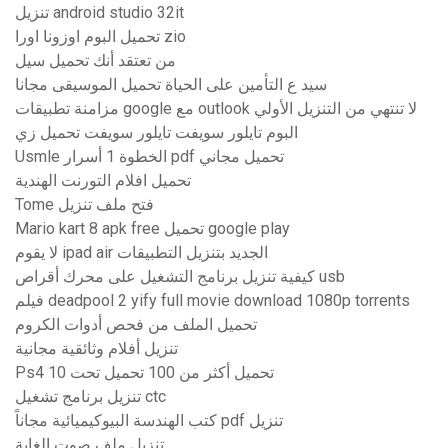
تنزيل android studio 32it
تحميل البوم اوزونا اورا zio
من تعتقد أنك تحميل سيل
سيد ع التأمين على الحياة تحميل الموسيقى مجانا
مزامنة تطبيقات google مع outlook لا تنتهي من التنزيل الأولي
البوم تايلور سويفت تايلور سويفت تحميل زي
Usmle الخطوة 1 أسرار pdf تحميل مجاني
تحميل افلام التورنت الهندية
Tome فتح ملف تنزيل
Mario kart 8 apk free تحميل google play
لا يقوم ipad air الجديد بتنزيل التطبيقات
كيفية تنزيل برنامج التشغيل على محرك أقراص usb
فيلم deadpool 2 yify full movie download 1080p torrents
تحميل الملف من فحص أدوات الكروم
تنزيل أفلام وثائقية مجانية
Ps4 تحميل أكثر من 100 تحميل تحت 10
تنزيل برنامج تشغيل ctc
كتب الهندسة البيوكيميائية مجاناً pdf تنزيل
تنزيل ملف صوت الغابة