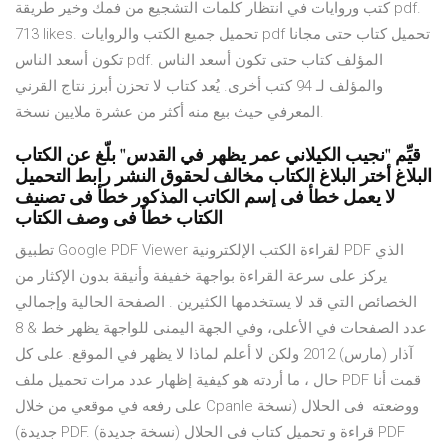
في انتظار كلمات التشجيع من فمك وخير طريقة ‎كتب وروايات pdf‎.
713 likes. ‎تحميل جميع الكتب والروايات pdf مجانا‎ تحميل كتاب حتى
تكون أسعد الناس pdf. المؤلف كتاب حتى تكون أسعد الناس
والمؤلف لـ 94 كتب أخرى. يُعد كتاب لا تحزن أبرز نتاج القرني
المعرفي حيث بيع منه أكثر من عشرة ملايين نسخة.
قيِّم "نجيب الكيلاني عمر يظهر في القدس" بلّغ عن الكتاب
البلاغ أختر البلاغ الكتاب مخالف لحقوق النشر رابط التحميل
لا يعمل خطأ فى إسم الكاتب المذكور خطأ فى تصنيف
الكتاب خطأ فى وصف الكتاب
تطبيق Google PDF Viewer لقراءة الكتب الإلكترونية PDF الذي
يركز على سرعة القراءة بواجهة خفيفة وأنيقة بدون الإكثار من
الخصائص التي قد لا يستخدمها الكثيرين . الصفحة الحالية وإجمالي
عدد الصفحات في الأعلى، وفي الجهة اليمنى للواجهة يظهر خط & 8
آذار (مارس) 2012 ولكن لا أعلم لماذا لا يظهر في الموقع. على كل
حال ، ما أردته هو كيفية إظهار عدد مرات تحميل ملف PDF قمت أنا
على رفعه في موقعي من خلال Cpanle ووضعته فى الحلال (نسخة
جديدة) PDF. قراءة و تحميل كتاب فى الحلال (نسخة جديدة) PDF