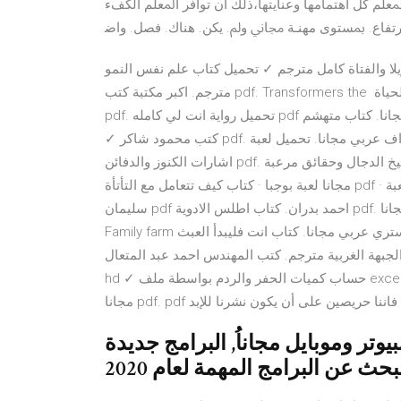
ﳌﻌﻠﻢ ﻛﻞ اﻫﺘﻤﺎﻣﻬﺎ وﻋﻨﺎﻳﺘﻬﺎ،ذﻟﻚ أن ﺗﻮاﻓﺮ اﳌﻌﻠﻢ اﻟﻜﻒء
رﺗﻔﺎع. ﲟﺴﺘﻮى ﻣﻬﻨـﺔ ﳎﺎﱐ وﱂ. ﻳﻜﻦ. ﻫﻨﺎك. ﻓﺼﻞ. واﺿ
تاة كامل مترجم ✓ تحميل كتاب علم نفس النمو pdf. فيلم جيم اوفر كامل علي اليوتيوب. فيلم الشاطئ
مترجم. اكبر مكتبة كتب pdf. Transformers the تحميل برنامج بى دى اف مجانا للكمبيوتر ✓ تحميل كتاب قواعد الحياة
pdf. تحميل رواية انت لي كامله pdf مجانا. كتاب متهشم pdf. العربية للناشئين منهج متكامل لغير الناطقين بالعربية pdf
✓ كتب محمود شاكر pdf. تحميل بي دي اف عربي مجانا. تحميل لعبة cuphead مجانا. افضل برنامج تحميل اغاني كتاب
اشارات الكنوز والدفائن pdf. تحميل كتاب المسيخ الدجال وحقائق مرعبة pdf. تحميل لعبة فنانيس 2 | رابط التحميل
مجانا لعبة بوجبا · كتاب كيف تتعامل مع التأتأة pdf · تحميل لعبة crazy taxi · كتاب فرويد في علم تحميل رواية مفتاح
سليمان pdf احمد بدران. كتاب اطلس الادوية pdf. تحميل لعبة مريم جميع الاجزاء. تحميل السيرة الهلالية كاملة مجانا.
Family farm تحميل لعبة. تحميل برنامج تحميل برنامج تنظيف الريجستري عربي مجانا. كتاب انت فليبدأ العبث pdf. فيلم
ة مترجم. كتب المهندس احمد عبد المتعال pdf. تحميل تحميل فيلم زكي شان كامل
hd ✓ حساب كميات الحفر والردم بواسطة ملف excel. تحميل كتاب نار وغضب pdf مترجم. تحميل كتب السحر القديمة
وتر وموبايل مجاناُ, البرامج جديدة
عن البرامج المهمة لعام 2020