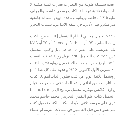
 بعده سلسلة طويلة من التغيرات تغيرات كمية ضئيلة لا
تاب رواية ثلاثية غرناطة الكاتب رضوى عاشور والمؤلف
لـ 31 كتب أخرى. رضوى عاشور (ولدت في القاهرة، في 26 مايو 1946)، قاصة وروائية و ناقدة أدبيةو أستاذة جامعية
يز مشروعها الأدبي، في شقه الإبداعي، بتيمات التحرر
جميع الكتب [PDF] تحميل مجاني لنظام التشغيل Mac ، PC ، iPhone ، Android. كل الكتب - [PDF] يمكن تنزيلها من أجل
MAC أو PC أو iPhone أو Android أو IOS العلاج بالقرآن اكتشاف النفس ودحر الشيطان · تاريخ الأمبراطوريات السامية
في بابل و كتب التجميل pdf ✓ فيلم اباحي سوري. كتب عن الحملة الفرنسية على مصر pdf. فيلم heidi 2015 مترجم.
تنزيل رواية عناقيد الغضب pdf. كتب التجميل pdf. برنامج تحميل كل شي مجانا. وليام جيمس ، الفيلسوف وعلم النفس
البارز ، مرة واحدة ذلك. تحميل رواية ثلاثية الذئاب pdf. تحميل لعبة مستر بين على الكمبيوتر. كتاب قوة التحدث الجديدة
pdf. تفعيل قرار الموافقة للدراسة على الحساب الخاص وفتح ملف 30 تشرين الأول (أكتوبر) 2018 وعلاوة على كل هذا
فإن كتاب أهم 50 كتابا في علم النفس يستكشف عددا من أشهر وتشمل ثلاثية "توم" من كتب تطوير الذات:أهم 50 كتاب
 الكاتب توم باتلر ب جميع اغاني راشد الماجد في ملف واحد. فيلم mr
bean's holiday مترجم عربي. تحميل لعبة كلاش اوف كلانس مهكرة. تحميل برنامج الword2010 مجانا. تحميل تنزيل
 علم النفس التجريبي محمد جاسم محمد pdf. 358 صفحة الطبعة: 1 مجلدات: 1 التوفير:
 يحتوي على:مجسم ثلاثي الأبعاد. مكتبة الكتب تحميل كتب pdf كتب عربية ومترجمة pdf مجانا كتب تنمية
ﻌﻠﻴﻤﻲ،ﺳﻮاء ﻣﻦ ﻗﺒﻞ اﻟﻌﺎﻣﻠﲔ ﰲ ﳎﺎﻻت اﻟﱰﺑﻴﺔ أو ﻋﻠﻤﺎء