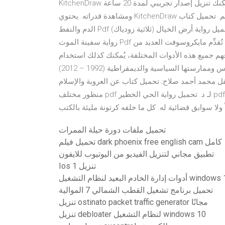
KitchenDraw هو برنامج مدفوع للنمذجة ثلاثية الأبعاد للمطبخ والحمام. يمكنك تنزيل إصدار تجريبي لمدة 20 ساعة
ومشاهدة قدراته. يحتوي KitchenDraw على مجموعة واسعة من الأدوات الحديثة التي يحتاجها كل مصمم. تحميل كتاب
الدم والنفط Pdf مترجم برادلي هوب و جستن شيك تحميل رواية أرض الخيال (ثلاثية زودياك) Pdf مجموعة مؤلفين تحميل
رواية سفينة الموت Pdf محمد آل مشوط لا داعي للارتباك من كل هذه الخيارات المختلفة، تُقدِّم مايكروسوفت العديد من
م جميع هذه الأدوات المختلفة، يُمكنك كذلك استخدام
النماذج ثلاثية الأبعاد المُدمجة داخل تحميل كتاب حركة حماس وممارستها السياسية والديمقراطية (1992 – 2012) pdf لـ
مد أحمد صلاح; تحميل كتاب عن العروبة والإسلام pdf لـ د. عصمت سيف الدولة; تحميل كتاب العلمانية من
منظور مختلف pdf لـ د. تحميل رواية الحي الخطير pdf – محمد بنميلود كان مراد صغيراً حين اختطفوا خاله وأعدموه. لم
ولا سوابق قضائية له. كل ما خلفه كرتونة مليئة بالكتب
تحميل ملفات دورة حيلة الممرات
تحميل فيلم dark phoenix free english cam كامل
تطبيق مجاني لتنزيل الفيديو من اليوتيوب للايفون
Ios 1 تنزيل
تحميل برنامج تشغيل القطب الشمالي 7 الموالية
تنزيل ostinato packet traffic generator مجانًا
تنزيل debloater لنظام التشغيل windows 10