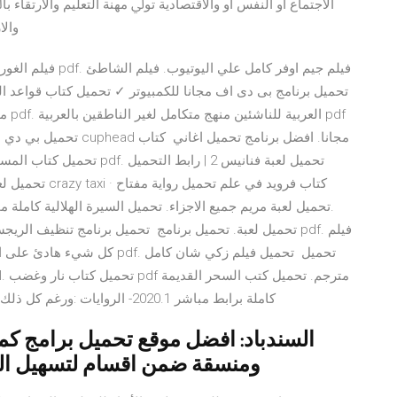
اﻻﺟﺘﻤﺎع أو اﻟﻨﻔﺲ أو واﻻﻗﺘﺼﺎدﻳﺔ ﺗﻮﱄ ﻣﻬﻨﺔ اﻟﺘﻌﻠﻴﻢ واﻻرﺗﻘﺎء ﺑﺎ
واﻻ
فيلم الغوريلا والف
كل شيء هادئ على الجبهة الغربي
مجانا pdf. pdf كاملة برابط مباشر 2020.1- الروايات :ورغم كل ذلك فاننا حريصين على أن يكون نشرنا للإبد
السندباد: افضل موقع تحميل برامج كمبي
ومنسقة ضمن اقسام لتسهيل البحث 