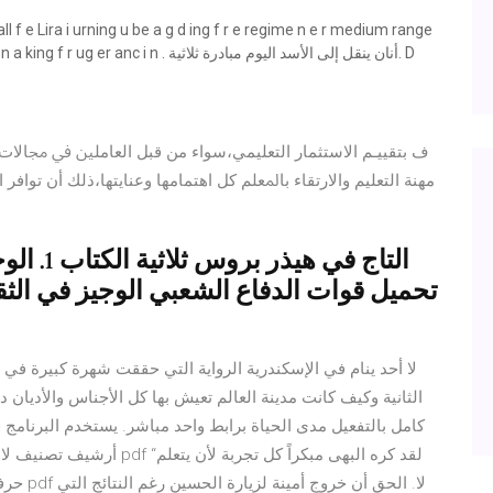
l f e Lira i urning u be a g d ing f r e regime n e r medium range
ful ign a pe i i n a king f r ug er anc i n
ف ﺑﺘﻘﻴﻴـﻢ اﻻﺳﺘﺜﻤﺎر اﻟﺘﻌﻠﻴﻤﻲ،ﺳﻮاء ﻣﻦ ﻗﺒﻞ اﻟﻌﺎﻣﻠﲔ ﰲ ﳎﺎﻻت اﻟ
ﻣﻬﻨﺔ اﻟﺘﻌﻠﻴﻢ واﻻرﺗﻘﺎء ﺑﺎﳌﻌﻠﻢ ﻛﻞ اﻫﺘﻤﺎﻣﻬﺎ وﻋﻨﺎﻳﺘﻬﺎ،ذﻟﻚ أن ﺗﻮا
التاج في
لا أحد ينام في الإسكندرية الرواية التي حققت شهرة كبيرة في 
الثانية وكيف كانت مدينة العالم تعيش بها كل الأجناس والأديان
حرفاً ف