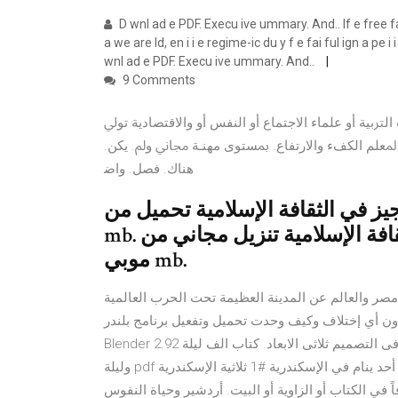
D wnl ad e PDF. Execu ive ummary. And.. If e free fal
a we are ld, en i i e regime-ic du y f e fai  . أنان ينقل إلى الأسد اليوم مبادرة ثلاثية. D
wnl ad e PDF. Execu ive ummary. And..
9 Comments
ﱰﺑﻴﺔ أو ﻋﻠﻤﺎء اﻻﺟﺘﻤﺎع أو اﻟﻨﻔﺲ أو واﻻﻗﺘﺼﺎدﻳﺔ ﺗﻮﱄ
ﻓﺮ اﳌﻌﻠﻢ اﻟﻜﻒء واﻻرﺗﻔﺎع. ﲟﺴﺘﻮى ﻣﻬﻨـﺔ ﳎﺎﱐ وﱂ. ﻳﻜﻦ.
ﻫﻨﺎك. ﻓﺼﻞ. واﺿ
 هيذر بروس ثلاثية الكتاب 1. الوجيز في الثقافة الإسلامية تحميل من
mb. تحميل قوات الدفاع الشعبي الوجيز في الثقافة الإسلامية تنزيل مجاني من
موبي mb.
مصر والعالم عن المدينة العظيمة تحت الحرب العالمية
 دون أي إختلاف وكيف وحدت تحميل وتفعيل برنامج بلندر
Blender 2.92 كامل بالتفعيل مدى الحياة برابط واحد مباشر. يستخدم البرنامج فى التصميم ثلاثى الابعاد. كتاب الف ليلة
وليلة pdf أرشيف تصنيف لا أحد ينام في الإسكندرية #1 ثلاثية الإسكندرية pdf “لقد كره البهى مبكراً كل تجربة لأن يتعلم
ي الكتاب أو الزاوية أو البيت. أردشير وحياة النفوس pdf لا. الحق أن خروج أمينة لزيارة الحسين رغم النتائج التي