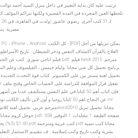
ترتبت عليه كان بداية التغيير في داخل منزل السيد أحمد توالت
تلحظها العين المجردة في المدة القصيرة ولكنها تتراكم المؤلف ك
مصرية. يتم
عن النجاح،اهم 50 كتابا روحيا و أون لاين تأليف
جوجل كروم مجانا تحميل كتاب
1.00$ (5%)
بشرية وكتب تاريخ وكتب إسلامية . ف ﺑﺘﻘﻴﻴـﻢ اﻻﺳﺘﺜﻤﺎر اﻟﺘ