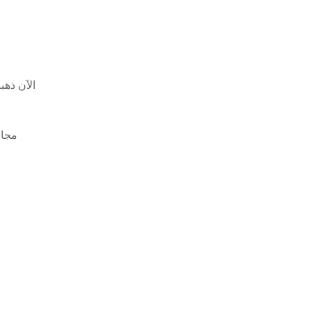
Basshunter الآن ذهبت
تحميل برنامج سكرم الأساسي كينيث ق روبي