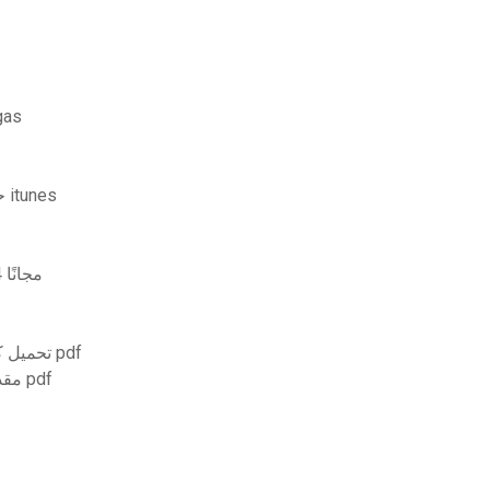
Minilyrics 7.6.48 تحمي
حيث يتم تنزيل تطبيق المتجر على جهاز الكمبيوتر في itunes
تنزيل مفتاح ترخيص dragon ball fighterz للعبة ps4 مجانًا
تحميل كتاب علم التشريح البشري ماكينلي الطبعة الخامسة pdf
_مقدمة إلى النمذجة العشوائية_ الإصدار الثالث بتنسيق pdf