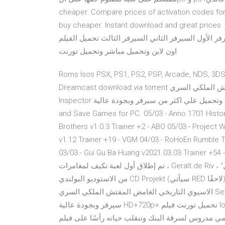
cheaper. Compare prices of activation codes for
buy cheaper. Instant download and great prices. شاب طموح يعمل كصحفي جرائم حر يحاول الكشف عن اسرار
يرفر الثاني السيرفر الثالث تحميل الفيلم Nightcrawler المتسلل ليلا مترجم مشاهدة
اون لاين وتحميل مباشر وتحميل تورنت.
Roms Isos PSX, PS1, PS2, PSP, Arcade, NDS, 3DS,
Dreamcast download via torrent مسلسل التاريخي الغامض الاسيوي المفتش الملكي السري Secret Royal
Inspector الحلقة 16 السادسة عشر مترجمة مشاهدة وتحميل علي اكثر من سيرفر وبجودة عالية HD+ Last Trainers
and Save Games for PC. 05/03 - Anno 1701 History
Brothers v1.0.3 Trainer +2 - ABO 05/03 - Project 
v1.12 Trainer +19 - VGM 04/03 - RoHoEn Rumble Tr
Gui Gu Ba Huang v2021.03.03 Trainer +54 - F تحميل لعبة ذا ويتشر THE WITCHER 3 تورنت: في عام 2007
، تم إطلاق أول لعبة تكيف لمغامرات Geralt de Riv ، "الساحر" من أعمال Andrzej Sapkowski.طموح ، المشروع الأول
من الاستوديو البولندي CD Projekt (سيأتي RED لاحقًا) ثم قدم بديلاً قابلاً للتطبيق لفائدة مشاهدة وتحميل المسلسل
الاسيوي التاريخي الغامض المفتش الملكي السري Secret Royal Inspector الحلقة 14 الرابعة عشر علي اكثر من
سيرفر وبجودة عالية HD+720p+ تحميل تورنت فيلم lookout شاب طموح يعمل كمتدرب في بنك فيتورط في مخطط
دروس لسرقة البنك وتنقلب حياته رأسًا على فيلم lookout مترجم مشاهدة اون لاين وتحميل مباشر وتحميل