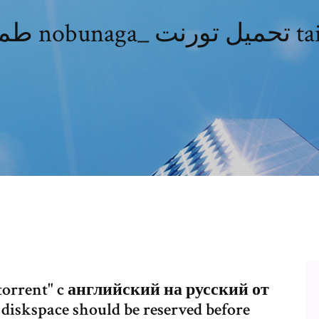
يل تورنت taishi
torrent" c английский на русский от
diskspace should be reserved before