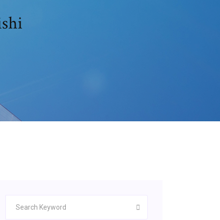
طموح nobunaga_ تحم