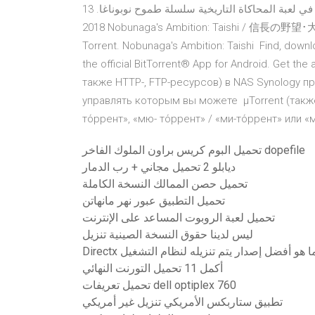
تورنت “طموح نوبوناغا: تايشي” هو الخامس عشر والأخير في لعبة المحاكاة التاريخية سلسلة طموح نوبوناغا. 13 Jun
2018 Nobunaga's Ambition: Taishi / 信長の野望･大志
Torrent. Nobunaga's Ambition: Taishi Find, downlo
the official BitTorrent® App for Android. Get t
также HTTP-, FTP-ресурсов) в NAS Synology п
управлять которым вы можете μTorrent (также 
то́ррент», «мю- то́ррент» / «ми-то́ррент» или 
تحميل البوم كريس براون الملوك الفاخر dopefile
ديابلو 2 تحميل مجاني + رب الدمار
تحميل حصن الممالك النسخة الكاملة
تحميل التطبيق عبور نهر مانهاتن
تحميل لعبة الروبوت المساعد على الإنترنت
ليس لدينا حقوق النسخة الصينية تنزيل
أكمل 11 تحميل التورنت النهائي
تحميل تعريفات dell optiplex 760
تطبيق ستاربكس الأمريكي تنزيل غير أمريكي