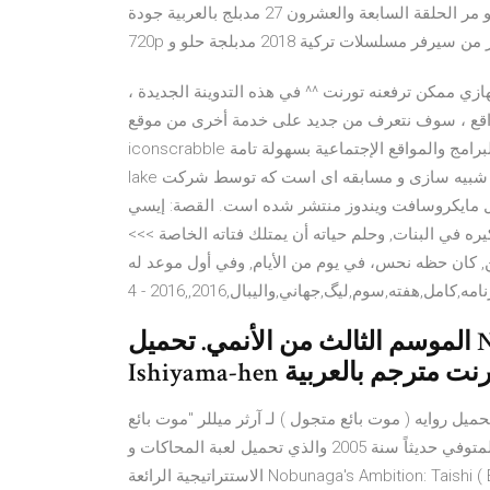
تورنت مشاهدة وتحميل مسلسل التركي الرومانسي حلو و مر الحلقة السابعة والعشرون 27 مدبلج بالعربية جودة HD
 من سيرفر مسلسلات تركية 2018 مدبلجة حلو و
زي ممكن ترفعنه تورنت ^^ في هذه التدوينة الجديدة ،
مواقع ، سوف نتعرف من جديد على خدمة أخرى من موقع
iconscrabble وهي كتابة إسمك على أيقونات البرامج والمواقع الإجتماعية بسهولة تامة . Revhead: boodja Dooga
lake یک بازی ویدئویی در سبک شبیه سازی و مسابقه ای است که توسط شرکت creative Pudding hungary Llc توسعه
 در مارس 2017 برای سیستم عامل مایکروسافت ویندوز منتشر شده است. القصة: إيسي
ه في البنات, وحلم حياته أن يمتلك فتاته الخاصة >>>
ين, كان حظه نحس، في يوم من الأيام, وفي أول موعد له
امه,کامل,هفته,سوم,ليگ,جهاني,واليبال,2016,,2016 - 4
الموسم الثالث من الأنمي. تحميل Nobunaga no Shinobi: Anegawa
امه,کامل,هفته,سوم,ليگ,جهاني,واليبال,2016,,2016 - 4 تحميل روايه ( موت بائع متجول ) لـ آرثر ميللر "موت بائع
متجول" مسرحية مكتوبة للكاتب المسرحي الشهير آرثر ميلر المتوفي حديثاً سنة 2005 والذي تحميل لعبة المحاكات و
الاستتراتيجية الرائعة Nobunaga's Ambition: Taishi ( English) بروابط مباشرة ومقسمة بسرفرات سريعة خرافية وبرابط