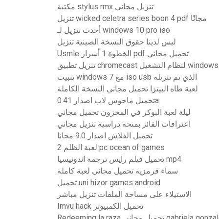
مكتبة stylus rmx تنزيل مجاني
تنزيل wicked celetra series boon 4 pdf مجانًا
أحدث تنزيل لـ windows 10 pro iso
ليس لدينا حقوق النسخة الصينية تنزيل
Usmle الخطوة 1 أسرار pdf تحميل مجاني
طبيق chromecast لنظام التشغيل windows 7
تثبيت windows 7 مع iso usb الذي تم تنزيله
لعبة طاه البيتزا تحميل مجاني النسخة الكاملة
تحميل ماجوس لاب اصدار 0.41a
ليلة لعبة البوكر في المخزون تحميل مجاني
اعترافات الفائز بمنحة دراسية تنزيل مجاني
تحميل الفلاش اصدار 9.0 مجانا
لعبة الظلم 2 pc ocean of games
تحميل فيلم رايس ترجمة اندونيسيا mp4
سماء قرمزية تحميل مجاني لعبة كاملة
تحميل uni hizor games android
الاستيلاء على مساحة الملفات تنزيل مباشر
Imvu hack تحميل الكمبيوتر
 مجاني gabriela gonzalez pdf free