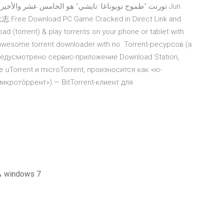
 Free Download PC Game Cracked in Direct Link and
ad (torrent) & play torrents on your phone or tablet with
he awesome torrent downloader with no Torrent-ресурсов (а
редусмотрено сервис-приложение Download Station,
uTorrent и microTorrent, произносится как «ю-
«микрото́ррент») — BitTorrent-клиент для
Directx ما هو أفضل إصدار يتم تنزيله لنظام التشغيل windows 7