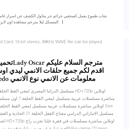
تحميل الفيلم Nightcrawler المتسلل ليلا مترجم مشاهدة اون لاين وتحميل مباشر وتحميل تورنت.
 Card: 16 bit stereo, 48KHz WAVE file can be played.
اقدم لكم جميع حلقات الانمي ليدي او
حسب طلب صديقي العزيز kita medo معلومات عن الانمي نوع الانمي
اصلية 