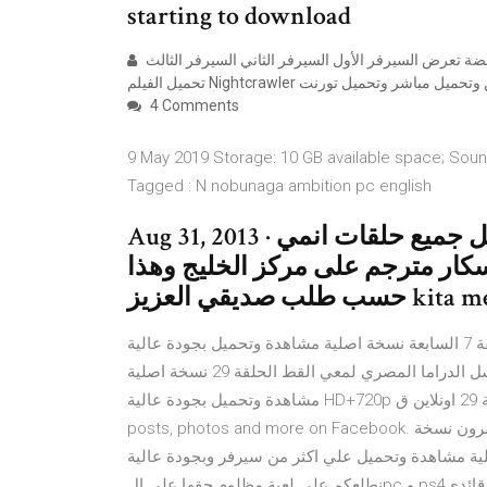
starting to download
شاب طموح يعمل كصحفي جرائم حر يحاول الكشف عن اسرار غامضة تعرض السيرفر الأول السيرفر الثاني السيرفر الثالث
4 Comments
9 May 2019 Storage: 10 GB available space; Sound
Tagged : N nobunaga ambition pc english
Aug 31, 2013 · تحميل جميع حلقات انميLady Oscar مترجم السلام عليكم
سكار مترجم على مركز الخليج وهذا
مسلسل الدراما المصري لمعي القط الحلقة 7 السابعة نسخة اصلية مشاهدة وتحميل بجودة عالية HD+720p اونلاين
مباشرة مسلسلات عربية مسلسل لمعي القط الحلقة 7 اون مسلسل الدراما المصري لمعي القط الحلقة 29 نسخة اصلية
مشاهدة وتحميل بجودة عالية HD+720p اونلاين مباشرة مسلسلات عربية مسلسل لمعي القط الحلقة 29 اونلاين ق See
posts, photos and more on Facebook. مسلسل الاماراتي الدرامي مفتاح القفل الحلقة 21 الحادية و العشرون نسخة
مشاهدة وتحميل علي اكثر من سيرفر وبجودة عالية HD+720p اونلاين مباشرة مسلسلات في فقرة خلنا نجرب راح
نطلعكم على لعبة مظلوم حقها على الpc و ps4اللعبة عبارة عن حروب يابانية قديمة بين قائدي Buy game CD keys