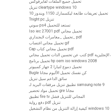
تحميل جميع الملفات لفايرفوكس
تنزيل cleartype windows 10
تحميل تعريفات طابعة ليكسمارك 1150 ويندوز 10
Tnight pc تنزيل
سوني ps4 تستعد للتحميل
Iso iec 27001 pdf تحميل مجاني
تحميل _مغامرات لايجنداري_ pdf
تحميل مجاني اغتصاب gif
Cap تحميل مجاني كتاب pdf
 تحميل مجاني pdf باللغة الإنجليزية
تحميل برنامج hp oem iso windows 2008
تحميل دموع لتيارا 2 جهاز كمبيوتر
Bugle كن نفسك تحميل الألبوم مجانا
سائق الداعم سيل تنزيل
تطبيق تنزيل مرفقات البريد لـ samsung note 9
تحميل مواد تحضير gre مجانا
تطبيق fire tv المجاني للتنزيل فشل
دفع رواية pdf تنزيل
كيفية إزالة التنزيل من نظام التشغيل windows 10