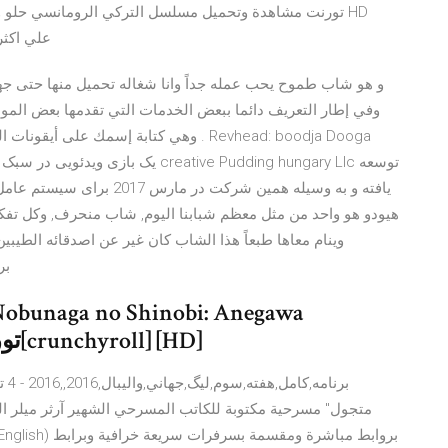
720p علي اكثر
و هو شاب طموح يحب عمله جداً وانا شغاله تحميل منها حتى جها
وفي إطار التعريف دائما ببعض الخدمات التي تقدمها بعض ال
یافته و به وسیله همین شرکت
هيودو هو واحد من مثل معظم شبابنا اليوم, شاب منحرف, وكل تفكير
وينام معاها طبعاً هذا الشاب كان غير عن اصدقائه الطيب
برن
Ishiyama-hen تورنت مترجم بالعربية[crunchyroll] [HD]
برن