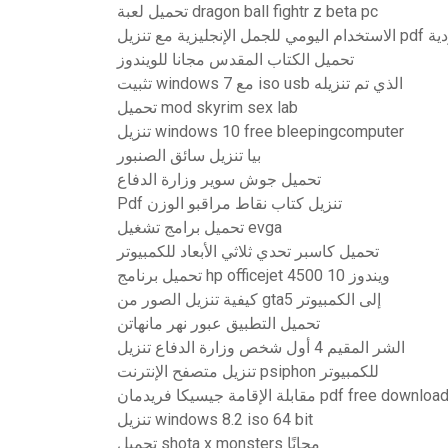
تحميل لعبة dragon ball fightr z beta pc
رجمة الأردية
تحميل الكتاب المقدس مجانا للويندوز
تثبيت windows 7 مع iso usb الذي تم تنزيله
تحميل mod skyrim sex lab
تنزيل windows 10 free bleepingcomputer
بيا تنزيل سائق الصنبور
تحميل جوش سوير وزارة الدفاع
Pdf تنزيل كتاب نقاط مراقبو الوزن
تحميل برامج تشغيل evga
تحميل كاسبر تحدي ثلاثي الأبعاد للكمبيوتر
تحميل برنامج hp officejet 4500 ويندوز 10
كيفية تنزيل الصور من gta5 إلى الكمبيوتر
تحميل التطبيق عبور نهر مانهاتن
الشر المقيم 4 أول شخص وزارة الدفاع تنزيل
تنزيل متصفح الإنترنت psiphon للكمبيوتر
قابلة الإقامة جيسيكا فريدمان pdf free download
تنزيل windows 8.2 iso 64 bit
تحميل shota x monsters مجانًا