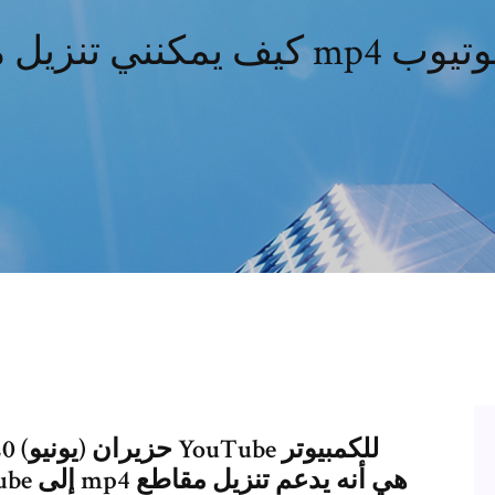
يل ملف mp4 من يوتيوب