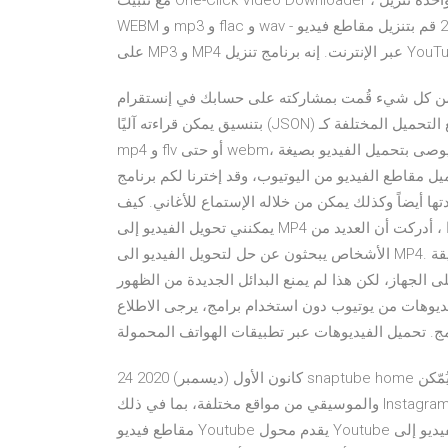
مع تثبيت One-Click Video Downloader ، يمكن لأي شخص حفظ فيديو وموسيقى واحدة تنزيل MP4 و MOV و FLV و
WEBM و mp3 و flac و wav - الملفات ولكن ليس البث . 2 كانون الثاني (يناير) 2021 قم بتنزيل مقاطع فيديو YouTube
قُمت بمشاركته على حسابك في إنستقرام (Instagram)، فيُمكنك طلب تنزيل بياناتك
بتنسيق يمكن قراءته آليًا (JSON) من إنستقرام. اختيار جودة تحميل الفيديو، إذ تتوفر العديد من صيغ التحميل المختلفة كـ
mp4 و flv أو حتى webm، ولكن تجدر الإشارة إلى أنه يوصى بتحميل الفيديو بصيغة mp4، وذلك لما تمتاز بها هذه الصيغة
الفيديو من اليوتيوب، وقد إخترنا لكم برنامج RealPlayer، وهو
ا أيضاً وكذلك يمكن من خلاله الإستماع للأغاني. كيف
يمكنني تحويل الفيديو إلى MP4 ثم تنزيله على هاتفيأندرويد؟ كما تم طرح هذا السؤال مؤخرًا ، أدركت أن العديد من
الأشخاص يبحثون عن حل لتحويل الفيديو الى MP4. حسنًا ، هناك أوقات نأتي فيها عبر مقطع تتوفر الآن أكثر من طريقة
 الجهاز، لكن هذا لم يمنع البدائل الجديدة من الظهور
فيديوهات من يوتيوب دون استخدام برامج، يرجى الاطلاع
. تحميل الفيديوهات عبر تطبيقات الهواتف المحمولة
24 كانون الأول (ديسمبر) 2020 snaptube home تحميل يُمّكن Snaptube مستخدميه من تنزيل ملفات الفيديو
والموسيقي من مواقع مختلفة، بما في ذلك Instagram، فيس بوك، YouTube، يساعد NoTube على تحويل وتنزيل
مقاطع فيديو Youtube يقدم محول Youtube ما لا يقل عن اثني عشر أو اثنين من الخيارات حول كيفية تحويل الفيديو إلى