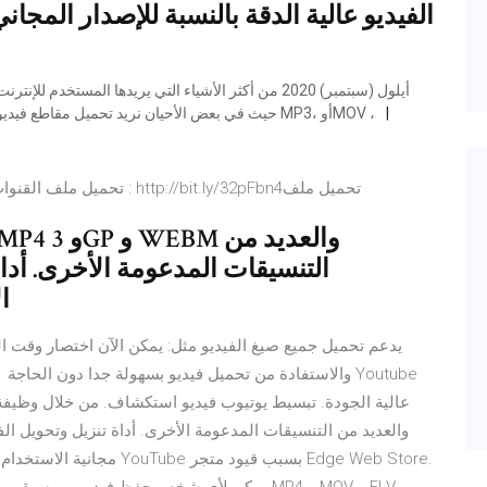
الفيديو عالية الدقة بالنسبة للإصدار المجان
حيث في بعض الأحيان نريد تحميل مقاطع فيديو من خلال الفيديو إلى صيغ متعددة منها صيغة الملف الصوتي MP3، أوMOV ،
تحميل ملف القنوات من الكمبيوتر الى الرسيفررابط تحميل ملف القنوات : http://bit.ly/32pFbn4تحميل ملف
التنسيقات المدعومة الأخرى. أداة 
الاستخدام وتدعم أكثر من 800 موقع
والاستفادة من تحميل فيديو بسهولة جدا دون الحاجة يمك