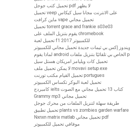
تحميل كتب جوجل pdf لا يظهر
تحميل veep على الانترنت مجانا سيل كيكاس
ماين كرافت vape تحميل مجاني
تحميل torrent grace and frankie s03e03
يقوم بتنزيل الملف على chromebook
تحميل لعبة f1 2017 للكمبيوتر
يندوز إكس بي ثيمات جديدة تحميل مجاني للكمبيوتر
 تلقائيًا بتنزيل ملفات pdf
تحميل كات ويليامز امريكان هستل سيل
لا يمكن تحميل ملف movavi setup.exe
تحميل القيام مكتب تورنت portugues
تحميل لعبة البوكر تكساس الكمبيوتر
كامبردج ielts كتاب 13 تحميل مجاني مع الصوت
Grammy mp3 تحميل مجاني
طريقة سهلة لتنزيل الملفات من محرك جوجل
ل تطبيق plants vs zombies garden warfare ios
Nxnxn matrix matlab تحميل مجاني pdf
موفافي تحميل للكمبيوتر