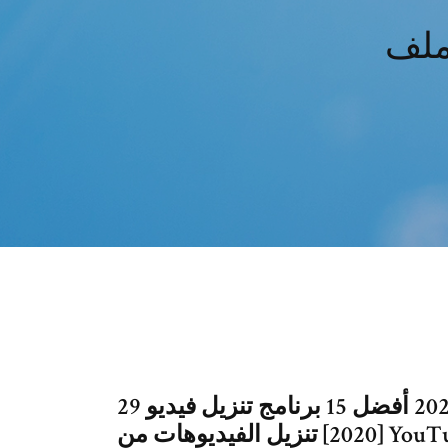
29 حزيران (يونيو) 2020 أفضل 15 برنامج تنزيل فيديو YouTube للكمبيوتر
[2020] تنزيل الفيديوهات من YouTube إلى mp4 هي أنه يدعم تنزيل مقاطع