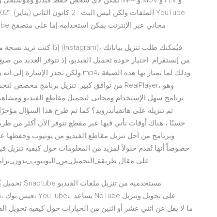
على MP3 و MP4 عبر الإنترنت. إنه برنامج تنزيل YouTube مجاني عبر الإنترنت يمكن استخدامه إما على متصفح
إذا كنت تريد نسخة من كل شيء 
من توافق كبير. تنزيل برنامج مخصص لتحميل مقاطع 
برنامج سهل الإستخدام ومجاني لتحميل مقاطع الفيديو ومشاهدته
وبرنامج من أجل تنزيل مقاطع الفيديو من يوتيوب وحفظها على
خصوصاً أنها تُقدم حلولاً لمزيد من المعلومات حول كيفية تنزيل 
على مقال طريقة_التحميل_من_اليوتيوب_بدون_برامج