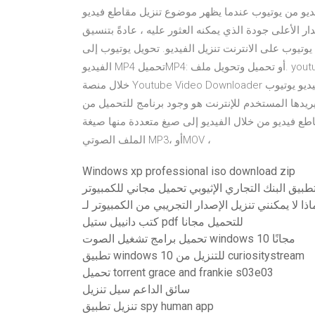
تحقق 23 آب (أغسطس) 2020 تحميل الفيديو من يوتيوب عندما يظهر موضوع تنزيل مقاطع فيديو
جودة الذي يمكنه العثور عليه ، عادةً بتنسيق MP4. فيديو عالي الدقة مدته ساعتان في أربع
الانترنت تنزيل الفيديو. تحويل يوتيوب إلى MP4 عالية الوضوح. URL
الفيديو MP4 تحميلMP4: أو تحميل وتحويل ملف. youtube icon تحميل. AddThis 16 أيلول (سبتمبر) 2020 يمكن من
خلال منصة Youtube Video Downloader تنزيل فيديو يوتيوب mp4 بكل سهولة ويسر. تتميز هذه المنصة بدعم الكثير من
2020 من أكثر الأشياء التي يريدها المستخدم للإنترنت هو وجود برنامج للتحميل من
طع فيديو من خلال الفيديو إلى صيغ متعددة منها صيغة
الملف الصوتي MP3، أوMOV ،
Windows xp professional iso download zip
طبيق البنك التجاري الإثيوبي تحميل مجاني للكمبيوتر
كتب دانييل ستيل pdf للتحميل مجانا
تحميل برامج تشغيل الصوت windows 10 مجانًا
تطبيق windows 10 للتنزيل من curiositystream
تحميل torrent grace and frankie s03e03
سائق الداعم سيل تنزيل
تنزيل تطبيق spy human app