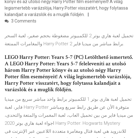
könyv és az utolsó négy Harry Potter film eseményeit! A világ
legismertebb varázslója, Harry Potter visszatért, hogy folytassa
kalandjait a varázslók és a muglik földjén.
3 Comments
تحميل لعبة هاري بوتر 2 للكمبيوتر مضغوطة بحجم صغير، لعبة السحر
والمغامرات الممتعة Harry Potter 2 برابط مباشر من ميديا فاير.
LEGO Harry Potter: Years 5-7 (PC) Letölthető ismertető.
A LEGO Harry Potter: Years 5-7 feleleveníti az utolsó
három Harry Potter könyv és az utolsó négy Harry
Potter film eseményeit! A világ legismertebb varázslója,
Harry Potter visszatért, hogy folytassa kalandjait a
varázslók és a muglik földjén.
تحميل لعبة هارى بوتر 1 للكمبيوتر برابط واحد مباشر سريع من ميديا
فاير، لعبة Harry Potter متوفرة الأن عن طريق رابط سريع ومباشر
من ميديا فاير من بين تحميل العاب، لعبة المغمرات والمتعة والتحدى،
اجواء لعبة هاري بوتر 2020 Harry Potter: Hogwarts Mystery
للاندرويد هي لعبة قتال ومغامرة متعددة اللاعبين عبر الإنترنت فى