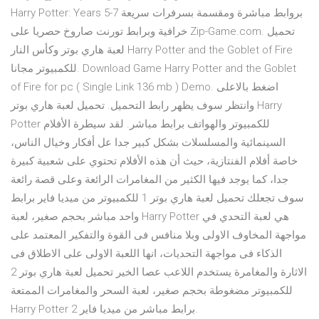
Harry Potter: Years 5-7 بروابط مباشرة ومقسمة بسرفرات سريعة
خرافية وبرابط تورنت صاروخ حصريا على Zip-Game.com. تحميل
لعبة هاري بوتر وكأس النار Harry Potter and the Goblet of Fire
للكمبيوتر مجانا. Download Game Harry Potter and the Goblet
of Fire for pc ( Single Link 136 mb ) Demo. اضغط بالاعلى
وانتظر سوف يظهر رابط التحميل. تحميل لعبة هاري بوتر Harry
Potter للكمبيوتر والهواتف برابط مباشر. لقد سيطرة الأفلام
السينمائية والمسلسلات بشكل كبير جدا عل أفكار وخيال الناس،
خاصة أفلام الفنتازية، حيث أن هذه الأفلام تحتوي على شعبية كبيرة
جدا، كما يوجد فيها الكثير من المغامرات الرائعة وعلى قصة رائعة
سوف تجعلك تحميل لعبة هاري بوتر 1 للكمبيوتر من ميديا فاير برابط
واحد مباشر بحجم صغير، لعبة Harry Potter هي لعبة التحدي في
مواجهة المخاوف الاولى وبلا منافس فى القوة والتفكير المعتمد على
الذكاء فى مواجهة التحديات، انها اللعبة الاولى على الاطلاق فى
الاثارة والمغامرة يستخدم اللاعب عصا الخير تحميل لعبة هاري بوتر 2
للكمبيوتر مضغوطة بحجم صغير، لعبة السحر والمغامرات الممتعة
Harry Potter 2 برابط مباشر من ميديا فاير.