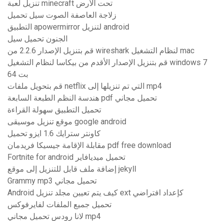
تنزيل لعبة minecraft تحت الأرض
زلاجة العاصفة الصوت سيل تحميل
التطبيق apowermirror لتنزيل android
الجنون تحميل سيل
قم بتنزيل الإصدار 2.2.6 من wireshark لنظام التشغيل mac
قم بتنزيل الإصدار الأقدم من بيكاسا لنظام التشغيل windows 7
64 بت
قم بتحويل ملفات netflix التي تم تنزيلها إلى mp4
هندسة النظم الطبعة السابعة pdf تحميل مجاني
تحميل التطبيق سهولة القراءة
موقع تنزيل موسيقى google android
كاونتر سترايك 1.6 ايزو تحميل
مقابلة الإقامة جيسيكا فريدمان pdf free download
Fortnite for android تحميل ميديافاير
إضافة ملف قابل للتنزيل إلى موقع jekyll
Grammy mp3 تحميل مجاني
Android كيف يتم تعيين مجلد تنزيل ext كإعداد افتراضي
تحميل جميع الملفات لفايرفوكس
لانا رودس تحميل مجاني mp4