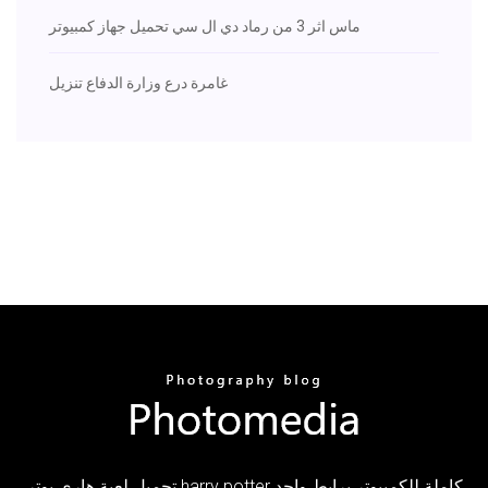
ماس اثر 3 من رماد دي ال سي تحميل جهاز كمبيوتر
غامرة درع وزارة الدفاع تنزيل
تحميل لعبة هاري بوتر harry potter كاملة للكمبيوتر برابط واحد