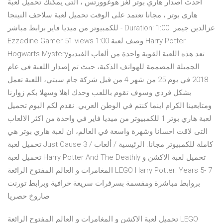
احدث اصدار هاري بوتر لغز هوغوورتس ، التى يمكنك تحميل لعبة
هارى بوتر ، مجانا تعتمد على الوقت تحميل لعبة سلاحف النينجا
للكمبيوتر من ميديا فاير برابط مباشر - Duration: 1:00. عزالدين جيمر
Ezzedine Gamer 51 views 1:00 وصف لعبة Harry Potter
Hogwarts Mystery‏ تعد هذه اللعبة القوية واحدة من ألعاب الفيديو
الجميلة المصممة للهواتف الذكية، حيث تم إصدار اللعبة في عام
2018 في يوم 25 من شهر 4 من قبل شركة جام سيتي، اللعبة تعمل
بشكل فردي وسوف تقوم باللعب وحدك اهلا وسهلا بكم زوارنا
ومتابعينا الكرام اينما كنتم في الوطن العربي. نقدم لكم اليوم تحميل
لعبة هاري بوتر 1 للكمبيوتر من ميديا فاير في واحدة من اكثر الالعاب
التى لاقت احسانا وشهرة واسعة في العالم، ان لعبة هاري بوتر هي
تحميل لعبة Just Cause 3 كاملة للكمبيوتر مجانا. الرئيسية / ألعاب /
تحميل لعبة Harry Potter And The Deathly تحميل لعبة الاكشن و
المغامرات و العالم المفتوح الرائعة LEGO Harry Potter: Years 5- 7
بروابط مباشرة ومقسمة بسرفرات سريعة خرافية وبرابط تورنت
صاروخ حصريا
تحميل لعبة الاكشن و المغامرات و العالم المفتوح الرائعة LEGO