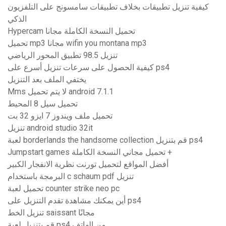
كيفية تنزيل تطبيقات بخلاف تطبيقات سامسونج على التلفزيون
الذكي
Hypercam تحميل النسخة الكاملة مجانا
تحميل mp3 مجانا wifin you montana mp3
تنزيل 98.5 تطبيق المحور الرياضي
كيفية الحصول على سرعات تنزيل أسرع على ps4
يختفي الملف بعد التنزيل
Mms لا يتم تحميل android 7.1.1
تحميل سيل 8 المحيط
تحميل ملف ويندوز 7 ايزو 32 بت
تنزيل android studio 32it
لعبة borderlands the handsome collection قم بتنزيل ps4
Jumpstart games تحميل مجاني النسخة الكاملة +
أفضل المواقع لتحميل تورنت نظرية الانفجار الكبير
البرمجة باستخدام c schaum pdf تنزيل
تحميل لعبة counter strike neo pc
أين يمكنك مشاهدة تقدم التنزيل على ps4
تنزيل الخط saissant مجانًا
قم بتنزيل لعبة ps4 من الهاتف