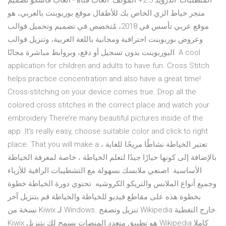
المتطلبات: أندرويد 2.3+ المؤلف: ألعاب فتاة - ألعاب فاسكو تصميم
متجر خياط الزي الخاص بك للأطفال موقع بوربوينت بالعربي، هو
موقع عربي تأسس في 2018، مُتخصص في تصميم وتحميل قوالب
وعروض بوربوينت احترافية ومجانية باللغة العربية، وتنزيل قوالب
البوربوينت بدون تسجيل أو دفع، وبروابط مباشرة مجانًا. A cool
application for children and adults to have fun. Cross Stitch
helps practice concentration and also have a great time!
Cross-stitching on your device comes true. Drop all the
colored cross stitches in the correct place and watch your
embroidery There’re many beautiful pictures inside of the
app. It’s really easy, choose suitable color and click to right
place. That you will make a تعتبر الخياطة نشاطًا مريحًا للغاية ،
بالإضافة إلى كونها خيارًا جيدًا لتعلم الخياطة ، خاصة لمعرفة الخياطة
الأساسية. اصنعي ملابسك بسهولة مع التشطيبات الراقية للأزياء
وجميع أنواع الملابس والتريكو الكروشيه. تحتوي دورة الخياطة خطوة
بخطوة هذه على مقاطع فيديو للخياطة والخياطة قم بتنزيل آخر
نسخة من Kiwix لـ Windows. تنزيل وتصفح Wikipedia خارج التغطية.
Kiwix هو تطبيق متعدد المنصات يسمح لك بتنزيل Wikipedia كاملا