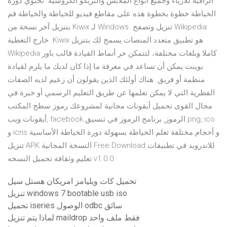
الراقية للأزياء وجميع أنواع الملابس والتريكو الكروشيه. تحتوي دورة
الخياطة خطوة بخطوة هذه على مقاطع فيديو للخياطة والخياطة قم
بتنزيل آخر نسخة من Kiwix لـ Windows. تنزيل وتصفح Wikipedia
خارج التغطية. Kiwix هو تطبيق متعدد المنصات يسمح لك بتنزيل
Wikipedia كاملا وبلغات مختلفة، لتتمكن حر أنماط القيادة قالب باور
بوينت يمكن أن تساعد في معرفة ما إذا كان لديك ما يلزم لقيادة
منظمة أو فريق. هناك أولئك الذين يقولون أن زعيم لديه الصفات
الفطرية التي لا يمكن تعلمها عن طريق التعليم الرسمي أو خبرة في
مجال القوى تحميل أيقونات مجانية لمشروعك رموز سطح المكتب
أيقونات ويب, facebook الرموز, برنامج الرموز في تنسيق png, ico
و icns و أحجام مختلفة تعلم الخياطة بسهولة دورة الخياطة الأساسية
تنزيل APK النسخة المجانية Free Download للاندرويد في تطبيقات
تعليم وثقافة تحميل النسخه v1.0.0
تحميل كات ويليامز امريكان هستل سيل
تنزيل windows 7 bootable usb iso
تحميل iseries الوصول odbc سائق
لماذا يتم تنزيل maildrop فقط ملف واحد