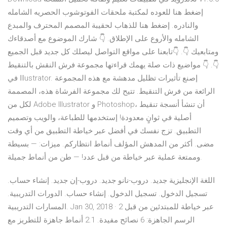
إضغط هنا للعوده لمكتبة ملحقات الفوتوشوب الحصريه الشامله
والنادره. إضغط هنا للذهاب لحقيبة المصمم المحترف والمبدع
الشامله والأروع على الإطلاق. 👇 شارك الموضوع مع أصدقاءك
ومتابعيك 👇. 👇تابعنا على مواقع التواصل ليصلك كل جديد قبل الجميع
👇. 👇 مواضيع ذات صلة يهمك قراءتها مجموعة فرش النقش بالتنقيط
في Illustrator. إصنع تأثيرات تظليل مدهشة مع هذه المجموعة
الرائعة من فرش التنقيط. تتيح لك مجموعة الفرشاة هذه، المصممة
لكل من Adobe Illustrator و Photoshop، أن تنشأ أنسجة تنقيط
أصلية في ثوانٍ معدودة! إستخدمها للطباعة، والويب وتصميم
التطبيق. تزج نفسك في أفضل عبر خياطة التطبيق من أي وقت
مضى. أكثر من المدهش المؤلف أنماط انتظاركم. ميزات: — بسيطة
وممتعة عملية عبر خياطة من قبل عدد! — طن من أنماط جميلة.
اللغة الإنجليزية جديد. دروب-نانو جديد. دروب-إن جديد. إنشاء حساب.
تسجيل الدخول. تسجيل الدخول. إنشاء حساب. الدورات التدريبية.
المسارات التدريبية. Jan 30, 2018 · 2 عبر خياطة للمبتدئين من قبل
الرسم الجاهزة: 6 نصائح مفيدة. 2.1 أنماط جاهزة للتطريز مع