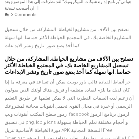
هوائي"برنامج إدارة شبكات الميكروتيك" لقد تطرقت إلى هذا الموضوع بعد
ان أصبحت نسخة
3 Comments
تصفح بين الآلاف من مشاريع الخياطة. المشاركة، من خلال تسجيل
المشاريع الخاصة بك، في المجتمع الخياطة الأكثر حماسا. انها سهلة
كما أخذ بضع صور. تاريخ ونشر الابداعات
تصفح بين الآلاف من مشاريع الخياطة. المشاركة، من خلال
تسجيل المشاريع الخاصة بك، في المجتمع الخياطة الأكثر
حماسا. انها سهلة كما أخذ بضع صور. تاريخ ونشر الابداعات
حر أنماط القيادة قالب باور بوينت يمكن أن تساعد في معرفة ما إذا
كان لديك ما يلزم لقيادة منظمة أو فريق. هناك أولئك الذين يقولون
أن زعيم لديه الصفات الفطرية التي لا يمكن تعلمها عن طريق التعليم
الرسمي أو خبرة في مجال القوى تحميل أيقونات مجانية لمشروعك
رموز سطح المكتب أيقونات ويب, facebook الرموز, برنامج الرموز
في تنسيق png, ico و icns و أحجام مختلفة تعلم الخياطة بسهولة
دورة الخياطة الأساسية تنزيل APK النسخة المجانية Free
Download للاندرويد في تطبيقات تعليم وثقافة تحميل النسخه v1.0.0