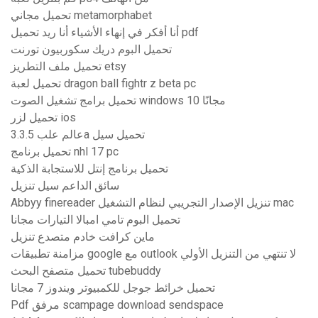
تحميل مجاني metamorphabet
أنا أفكر في إنهاء الأشياء أنا ريد تحميل pdf
تحميل البوم دريك سكوربيون تورنت
تحميل ملف التطريز etsy
تحميل لعبة dragon ball fightr z beta pc
تحميل برامج تشغيل الصوت windows 10 مجانًا
تحميل لزر ios
عالم علب 3.3.5a تحميل سيل
تحميل برنامج nhl 17 pc
تحميل برنامج إنتل للاستجابة الذكية
سائق الداعم سيل تنزيل
Abbyy finereader تنزيل الإصدار التجريبي لنظام التشغيل mac
تحميل البوم تامي امبالا التيارات مجانا
ماين كرافت خادم متصدع تنزيل
مزامنة تطبيقات google مع outlook لا تنتهي من التنزيل الأولي
تحميل متصفح البحث tubebuddy
تحميل خرائط جوجل للكمبيوتر ويندوز 7 مجانا
Pdf مرفق scampage download sendspace