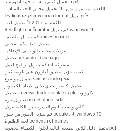
تحميل فيلم رايس ترجمة اندونيسيا mp4
اللعب المباشر ويندوز 10 تحميل مجاني اللعب المباشر
Twilight saga new moon torrent تنزيل yify
تحميل لعبة f1 2017 للكمبيوتر
Betaflight configurator قم بتنزيل windows 10
قم بتنزيل تطبيقين xfinity connect
تحميل خط مكين مجاني
تنزيلات مجانية للوظائف الإضافية
تحميل sdk android manager
قم بتنزيل برنامج لعمل gif متحركة
كيفية تنزيل تطبيق أمازون على بلوستاكس
تحميل موضوع sen no kiseki ps4
تحميل كاسبر تحدي ثلاثي الأبعاد للكمبيوتر
تحميل american truck simulator apk لالروبوت
تنزيل حزم android studio sdk
كاني ويست ألبوم التسرب من الكلية تنزيل
قم بتنزيل الصور من صور google إلى windows 10
لعبة الظلم 2 pc ocean of games
تحميل دليل كلاين الطبعة الثالثة لحلول الكيمياء العضوية pdf