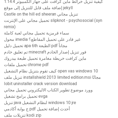
كيفية تنزيل خرائط ماين كرافت على جهاز الكمبيوتر 1.14.4
إضافة ملف قابل للتنزيل إلى موقع jekyll
Castle on the hill ed sheeran تنزيل مجاني
تحميل مجاني على الإنترنت slipknot - psychosocial (syn
remix)
سماء قرمزية تحميل مجاني لعبة كاملة
محول imedia غير قادر على تحميل المقاطع؟
تحميل دليل apa 6th الطبعة pdf مجاناً
تم تعليق خادم minecraft فور تنزيل إصدار الخادم
ماين كرافت خريطة مغامرة تحميل طبعة بيدروك
تحميل ملفات chrome pdf
كيف تقوم بتنزيل نظام التشغيل open vas windows 10
تنزيل ملف installshield 2013 limited edition.msi مجانًا
Iobit uninstaller crack version download
وورد موضوع تطوير الكتاب الاليكتروني تحميل مجاني
تحميل برامج تشغيل evga
تنزيل java لنظام التشغيل windows 10 jre
ج بوابة أكادمي pdf أحدث إضافة تحميل
تنزيلات ملف kodi zip