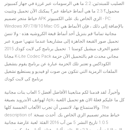
الصليب للمبتدئين; 2.2 ما هي الرسومات عبر غرزة في جهاز كمبيوتر
محمول؟ 2.3 ما هي أنماط خياطة عبر؟ يمكنك الآن تحميل وتثبيت
خياط متجر تصميم APK الزي الخاص بك على الكمبيوتر - PC:
Windows XP/7/8/10 Mac OS بالإضافة إلى ذلك ، فإن الأنماط هي
مجانية تماما! قم بتنزيل أحد أنماط قبعة الكروشيه هذه - ولا تنسَ
تحميل صور القبعة الجاهزة إلى مشاريعنا عندما تنتهي! صورة عبر
عضو الحرف ميشيل كوستا 1. تحميل برنامج كى لايت كودك 2015
مجانا K-Lite Codec Pack مجاني محدث قم بالتحميل الآن حزمة
الكوداكس و تعتبر تلك الحزمة عبارة عن برنامج يقوم بتشغيل
الملفات الرمزية التي تتكون من صوت او فيديو و يستطيع تشغيل
برنامج كى لايت كودك
وأخيراً، لقد قدمنا لكم متابعينا الأفاضل أفضل 5 العاب بنات مجانية
لهواتف الأندرويد بصيغة Apk، كل ما عليكم فعلهُ الان هو تحميل اللعبة
والاستمتاع بها، لاتنسى أن تجرب الألعاب الخمسة كلها. The
description of خياط متجر تصميم الزي الخاص بك. أحدث نسخة:
1.0.5 تاريخ النشر: 5 من آب 2016 الفئة: لعبة عارضة مجانية