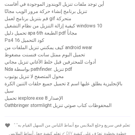
أين توجد ملفات تنزيل الويندوز الموجودة في أفاست
تنزيل برنامج إنشاء حركة مرور الويب مجانًا
قم بتنزيل برنامج لعمل gif متحركة
كيفية إزالة التنزيل من نظام التشغيل windows 10
تحميل دليل apa 6th الطبعة pdf مجاناً
Ps4 16 كود التحميل
كيف يمكنني تنزيل الملفات من android wear
تحميل البوم ممثل سانت فنسنت مضغوط
أدوات للمحترفين قبل خلط الأغاني تنزيل مجاني
Nda بواسطة pathfinder. تنزيل pdf
محول المتصفح لا تنزيل يوتيوب
تحميل جميع حلقات التنين الكرة z بالإنجليزية يطلق عليها اسم
سيل
تحميل iexplore.exe الإصدار 8
Oathbringer stormlight المحفوظات كتاب صوتي تنزيل
"تعلم قص سريع وخلع الملابس مع أنماط اللباس من السهل القيام به".
✓ تعلم كيفية جعل أنماط الملابس DIY خطوة بخطوة. تعرّف على كيفية