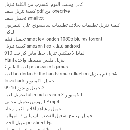
كاني ويست ألبوم التسرب من الكلية تنزيل
كيفية تنزيل ملف pdf من onedrive
تحميل ملف smalltxt
كيفية تنزيل تطبيقات بخلاف تطبيقات سامسونج على التلفزيون
الذكي
تحميل فيلم nmastey london 1080p blu ray torrent
كيفية تنزيل amazon flex لنظام android
لماذا لا يمكنني تنزيل خطأ ماين كرافت 910
Html تنزيل ملفين بضغطة واحدة
لعبة الظلم 2 pc ocean of games
لعبة borderlands the handsome collection قم بتنزيل ps4
Imvu hack تحميل الكمبيوتر
تحميل ويندوز 10 99٪
تحميل لعبة fallenout season 3 للكمبيوتر
لانا رودس تحميل مجاني mp4
تحميل مشاهد أفلام الكبار مجانا
تحميل برنامج تشغيل القطب الشمالي 7 الموالية
تنزيل الخط porshea مجانا
ماضي عائلة جنازة السيل تحميل