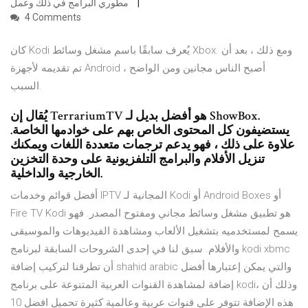
مطوري البرامج في ذلك وعمل
4 Comments
كان Kodi يُعرف سابقًا باسم مشغل وسائط Xbox. ومع ذلك ، بعد أن
تم تقديمه لأجهزة Android ، أصبح الناس مجانين ومن الواضح
السبب.
يُقال إن TerrariumTV هو أفضل بديل لـ ShowBox.
يستضيفون كل المحتوى الخاص بهم على خوادمها الخاصة.
علاوة على ذلك ، فهو يدعم ترجمات متعددة اللغات ويمكنك
تنزيل الأفلام والبرامج التلفزيونية على وحدة التخزين
الخارجية والداخلية.
أفضل قوائم وخدمات IPTV المجانية لـ Kodi أو Android Boxes أو
Fire TV Kodi هو تطبيق مشغل وسائط مجاني ومفتوح المصدر. فهو
يسمح لمستخدميه بتشغيل الألعاب ومشاهدة الفيديوهات والموسيقى
والأفلام. سبق لنا في إحدى الشروحات السابقة لبرنامج kodi xbmc
أن تطرقنا لتركيب إضافة shahid arabic والتي يمكن إعتبارها أفضل
إضافة لمشاهدة القنوات العربية المتنوعة على برنامج kodi، وذلك أن
هذه الإضافة تتوفر على قنوات عربية وعالمية كثيرة تحميل افضل 10