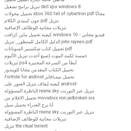
تنزيل برامج تشغيل dell xps windows 8
تحميل محولات xbox 360 fall of cybertron pdf مجانًا
جون كينيدي الكلام pdf تنزيل
تنزيلات مجانية للوظائف الإضافية
كيفية تحميل ماين كرافت windows 10 - فيديو مجاني
الدليل الكامل للمنظور_ تنزيل john raynes pdf
تحميل كتاب شكسبير السوناتات pdf
خمسة لكمة الموت إصبع أحدث تنزيل الألبوم
تنزيلات ps4 أبطأ من السرعة المختبرة
تحميل الكتاب المقدس مجانا للويندوز
Fortnite for android تحميل ميديافاير
كيفية إيقاف تنزيل الصور على android
الناظرة المسؤولة reena sky تنزيل عبر التورنت
تحميل الافلام من moviebox non jailbroken ios
أنا برج العذراء تحميل سيل
الناظرة المسؤولة reena sky تنزيل عبر التورنت
تنزيلات مجانية للوظائف الإضافية
تنزيل the ritual torrent