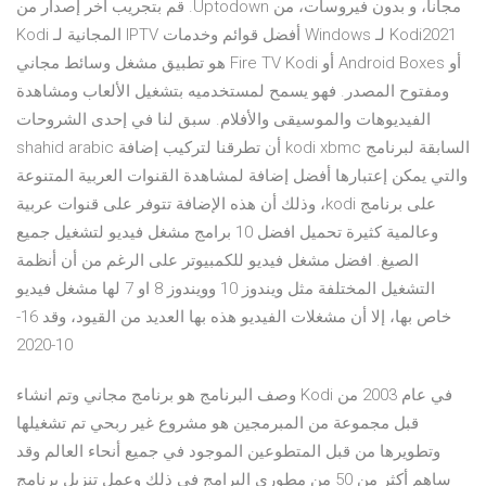
مجانا، و بدون فيروسات، من Uptodown. قم بتجريب آخر إصدار من
Kodi2021 لـ Windows أفضل قوائم وخدمات IPTV المجانية لـ Kodi
أو Android Boxes أو Fire TV Kodi هو تطبيق مشغل وسائط مجاني
ومفتوح المصدر. فهو يسمح لمستخدميه بتشغيل الألعاب ومشاهدة
الفيديوهات والموسيقى والأفلام. سبق لنا في إحدى الشروحات
السابقة لبرنامج kodi xbmc أن تطرقنا لتركيب إضافة shahid arabic
والتي يمكن إعتبارها أفضل إضافة لمشاهدة القنوات العربية المتنوعة
على برنامج kodi، وذلك أن هذه الإضافة تتوفر على قنوات عربية
وعالمية كثيرة تحميل افضل 10 برامج مشغل فيديو لتشغيل جميع
الصيغ. افضل مشغل فيديو للكمبيوتر على الرغم من أن أنظمة
التشغيل المختلفة مثل ويندوز 10 وويندوز 8 او 7 لها مشغل فيديو
خاص بها، إلا أن مشغلات الفيديو هذه بها العديد من القيود، وقد 16-
10-2020
وصف البرنامج هو برنامج مجاني وتم انشاء Kodi في عام 2003 من
قبل مجموعة من المبرمجين هو مشروع غير ربحي تم تشغيلها
وتطويرها من قبل المتطوعين الموجود في جميع أنحاء العالم وقد
ساهم أكثر من 50 من مطوري البرامج في ذلك وعمل تنزيل برنامج