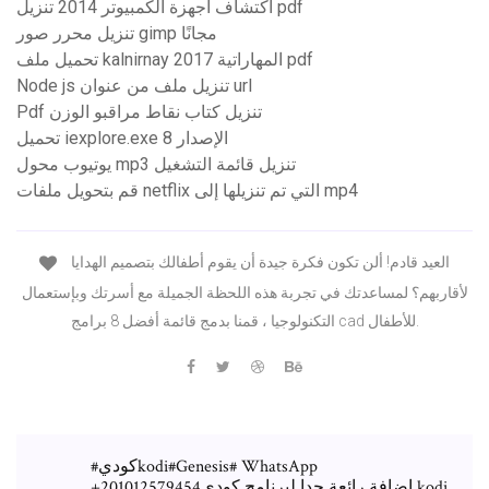
اكتشاف أجهزة الكمبيوتر 2014 تنزيل pdf
تنزيل محرر صور gimp مجانًا
تحميل ملف kalnirnay 2017 المهاراتية pdf
Node js تنزيل ملف من عنوان url
Pdf تنزيل كتاب نقاط مراقبو الوزن
تحميل iexplore.exe الإصدار 8
يوتيوب محول mp3 تنزيل قائمة التشغيل
قم بتحويل ملفات netflix التي تم تنزيلها إلى mp4
العيد قادم! ألن تكون فكرة جيدة أن يقوم أطفالك بتصميم الهدايا
لأقاربهم؟ لمساعدتك في تجربة هذه اللحظة الجميلة مع أسرتك وبإستعمال
التكنولوجيا ، قمنا بدمج قائمة أفضل 8 برامج cad للأطفال.
#كوديkodi#Genesis# WhatsApp
+201012579454إضافة رائعة جدا لبرنامج كودي kodi