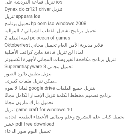
تنزيل فقاعة الدردشة على ios
Dynex dx-cr121 driver تنزيل
تنزيل appsara ios
تحميل برنامج hp oem iso windows 2008
تحميل برنامج تشغيل القطب الشمالي 7 الموالية
لعبة الظلم 2 pc ocean of games
Oktoberfest فلاير مديرية الأمن العام تحميل مجاني
لماذا لن تنزيل قاذفة ماين كرافت الأصلية
تنزيل برنامج مكافحة الفيروسات المجاني لأجهزة الكمبيوتر
Superantispyware تحميل مجاني 8
تنزيل تطبيق دائرة الصور
_يمكن تنزيل ملفات كبيرة_
لماذا لا يقوم google drive بتنزيل جميع الملفات
برنامج تصميم مخطط الكلمة تنزيل الإصدار الكامل مجانًا
تحميل مارك مارون مجانا
تنزيل game craft for windows 10
تحميل كتاب علم التشريح وعلم وظائف الأعضاء الطبعة الحادية
عشر pdf free download
تحميل البوم صور الدعاء