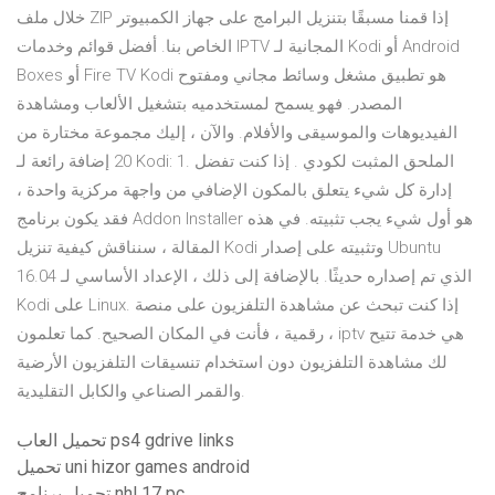
خلال ملف ZIP إذا قمنا مسبقًا بتنزيل البرامج على جهاز الكمبيوتر
الخاص بنا. أفضل قوائم وخدمات IPTV المجانية لـ Kodi أو Android
Boxes أو Fire TV Kodi هو تطبيق مشغل وسائط مجاني ومفتوح
المصدر. فهو يسمح لمستخدميه بتشغيل الألعاب ومشاهدة
الفيديوهات والموسيقى والأفلام. والآن ، إليك مجموعة مختارة من
20 إضافة رائعة لـ Kodi: 1. الملحق المثبت لكودي . إذا كنت تفضل
إدارة كل شيء يتعلق بالمكون الإضافي من واجهة مركزية واحدة ،
فقد يكون برنامج Addon Installer هو أول شيء يجب تثبيته. في هذه
المقالة ، سنناقش كيفية تنزيل Kodi وتثبيته على إصدار Ubuntu
16.04 الذي تم إصداره حديثًا. بالإضافة إلى ذلك ، الإعداد الأساسي لـ
Kodi على Linux. إذا كنت تبحث عن مشاهدة التلفزيون على منصة
رقمية ، فأنت في المكان الصحيح. كما تعلمون ، iptv هي خدمة تتيح
لك مشاهدة التلفزيون دون استخدام تنسيقات التلفزيون الأرضية
والقمر الصناعي والكابل التقليدية.
تحميل العاب ps4 gdrive links
تحميل uni hizor games android
تحميل برنامج nhl 17 pc