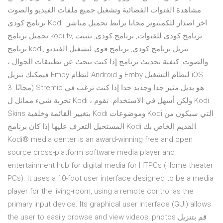
مشاهدة القنوات الفضائية وتشغيل جميع ملفات الفيديو والصوت
برنامج كودى Kodi اخر اصدار للكمبيوتر مجانا برابط تحميل مباشر.
تحميل برنامج kodi tv, برنامج كودى للقنوات, برنامج كودي, تثبيت
برنامج kodi, تنزيل برنامج كودي, برنامج قوى لتشغيل الفيديو
والصوت, كيفية تحديث برنامج إذا كنت تبحث عن تطبيقات الجوال ،
فيمكنك تنزيل Emby لنظام Android و Emby لنظام التشغيل iOS
مجانًا. 3) Stremio هو بديل مثير جدا وجديد جدا إذا كنت ترغب في
تجربة شيء مماثل ل Kodi ، ولكن أسهل في الاستخدام. تقوم Kodi
Skins بتغيير القائمة وخلفية Kodi وموضوعات Kodi التي سيكون من
المستحيل التعرف عليها إذا كان برنامج Kodi القديم الخاص بك.
Kodi® media center is an award-winning free and open
source cross-platform software media player and
entertainment hub for digital media for HTPCs (Home theater
PCs). It uses a 10-foot user interface designed to be a media
player for the living-room, using a remote control as the
primary input device. Its graphical user interface (GUI) allows
the user to easily browse and view videos, photos قم بتنزيل