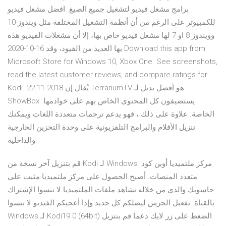
برامج مشغل فيديو لتشغيل جميع الصيغ. افضل مشغل فيديو
للكمبيوتر على الرغم من أن أنظمة التشغيل المختلفة مثل ويندوز 10
وويندوز 8 او 7 لها مشغل فيديو خاص بها، إلا أن مشغلات الفيديو هذه
بها العديد من القيود، وقد 16-10-2020 Download this app from
Microsoft Store for Windows 10, Xbox One. See screenshots,
read the latest customer reviews, and compare ratings for
Kodi. 22-11-2018 يُقال إن TerrariumTV هو أفضل بديل لـ
ShowBox. يستضيفون كل المحتوى الخاص بهم على خوادمها
الخاصة. علاوة على ذلك ، فهو يدعم ترجمات متعددة اللغات ويمكنك
تنزيل الأفلام والبرامج التلفزيونية على وحدة التخزين الخارجية
والداخلية.
قم بتنزيل آخر نسخة من Kodi لـ Windows. مركز ملتميديا أوبن كود
متعدد المنصات. أصبح الحصول على مركز ملتميديا مثبت على
حاسوبك والذي من خلاله تشاهد ملفات الملتميديا لا تنسوا الإشتراك
بالقناة..تفعيل الجرس ليصلكم كل جديد وإذا أعجبكم الفيديو لا تنسوا
الضغط على زر لايك دعما ‫قم بنتزيل Kodi19.0 (64bit) لـ Windows