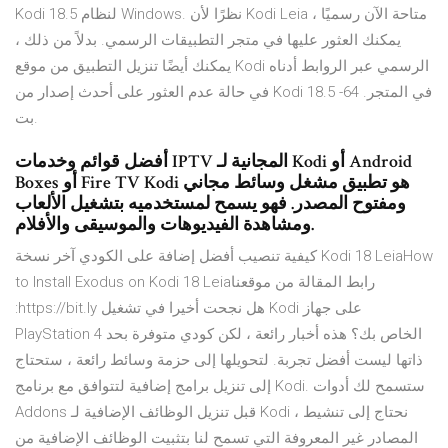
Kodi 18.5 لنظام Windows. نظرًا لأن Kodi Leia متاحة الآن رسميًا ،
يمكنك العثور عليها في متجر التطبيقات الرسمي. بدلاً من ذلك ،
يمكنك أيضًا تنزيل التطبيق من موقع Kodi الرسمي عبر الروابط أدناه
في حالة عدم العثور على أحدث إصدار من Kodi 18.5 في المتجر. 64-
بت.
أفضل قوائم وخدمات IPTV المجانية لـ Kodi أو Android
Boxes أو Fire TV Kodi هو تطبيق مشغل وسائط مجاني
ومفتوح المصدر. فهو يسمح لمستخدميه بتشغيل الألعاب
ومشاهدة الفيديوهات والموسيقى والأفلام.
كيفية تنصيب أفضل إضافة على الكودي آخر نسخة Kodi 18 LeiaHow
to Install Exodus on Kodi 18 Leiaرابط المقالة من موقعنا
:https://bit.ly هل نجحت أخيرا في تشغيل Kodi على جهاز
PlayStation 4 الخاص بك؟ هذه أخبار رائعة ، لكن كودي متوفرة بحد
ذاتها ليست أفضل تجربة. لتحويلها إلى حزمة وسائط رائعة ، ستحتاج
إلى تنزيل برامج إضافية لتتوافق مع برنامج Kodi. ستسمح لك أدوات
Addons قبل تنزيل الوظائف الإضافية لـ Kodi ، نحتاج إلى تنشيط
المصادر غير المعروفة التي تسمح لنا بتثبيت الوظائف الإضافية من