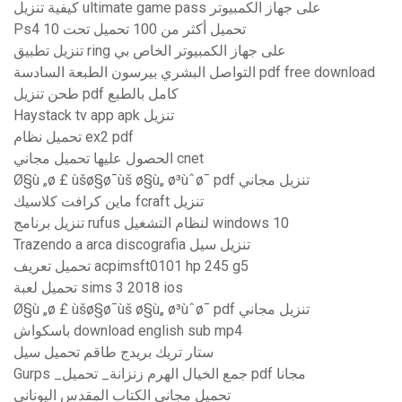
كيفية تنزيل ultimate game pass على جهاز الكمبيوتر
Ps4 تحميل أكثر من 100 تحميل تحت 10
تنزيل تطبيق ring على جهاز الكمبيوتر الخاص بي
التواصل البشري بيرسون الطبعة السادسة pdf free download
طحن تنزيل pdf كامل بالطبع
Haystack tv app apk تنزيل
تحميل نظام ex2 pdf
الحصول عليها تحميل مجاني cnet
Ø§ù „ø £ ùšø§ø¯ùš ø§ù„ ø³ùˆø¯ pdf تنزيل مجاني
ماين كرافت كلاسيك fcraft تنزيل
تنزيل برنامج rufus لنظام التشغيل windows 10
Trazendo a arca discografia تنزيل سيل
تحميل تعريف acpimsft0101 hp 245 g5
تحميل لعبة sims 3 2018 ios
Ø§ù „ø £ ùšø§ø¯ùš ø§ù„ ø³ùˆø¯ pdf تنزيل مجاني
باسكواش download english sub mp4
ستار تريك بريدج طاقم تحميل سيل
Gurps _جمع الخيال الهرم زنزانة_ تحميل pdf مجانا
تحميل مجاني الكتاب المقدس اليوناني