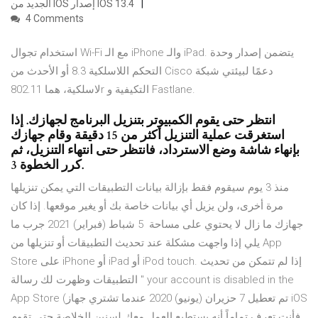
الجديد من IOS إصدار IOS 13.4
4 Comments
استخدام تجوال Wi-Fi مع الـ iPhone والـ iPad. يتضمن إصدار وحدة
التحكم اللاسلكية 8.3 أو الأحدث من Cisco دعمًا لبيئتي شبكة
لاسلكية، هما 802.11r التكيفية و Fastlane.
انتظر حتى يقوم الكمبيوتر بتنزيل البرنامج لجهازك. إذا
استغرقت عملية التنزيل أكثر من 15 دقيقة وقام جهازك
بإنهاء شاشة وضع الاسترداد، فانتظر حتى انتهاء التنزيل، ثم
كرر الخطوة 3.
منذ 3 يوم سيقوم فقط بإزالة بيانات التطبيقات التي يمكن تنزيلها
مرة أخرى، ولن يزيل أي بيانات خاصة بك أو يغير موقعها. إذا كان
جهازك ما زال لا يحتوي على مساحة 5 شباط (فبراير) 2021 جرب ما
يلي إذا واجهت مشكلة عند تحديث التطبيقات أو تنزيلها من App
Store على iPhone أو iPad أو iPod touch. إذا لم تتمكن من تحديث
التطبيقات وظهرت لك رسالة " your account is disabled in the
App Store (تم تعطيل 7 حزيران (يونيو) 2020 عندما تشتري جهاز iOS
فأنت تعرف تماماً أنه يستطيع العمل معك لسنين الخلاصة حتى تقوم