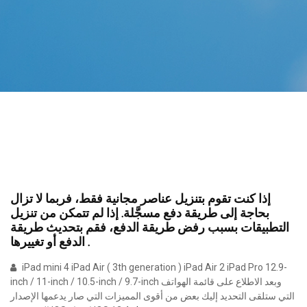
إذا كنت تقوم بتنزيل عناصر مجانية فقط، فربما لا تزال
بحاجة إلى طريقة دفع مسجَّلة. إذا لم تتمكن من تنزيل
التطبيقات بسبب رفض طريقة الدفع، فقم بتحديث طريقة
الدفع أو تغييرها .
iPad mini 4 iPad Air ( 3th generation ) iPad Air 2 iPad Pro 12.9-
inch / 11-inch / 10.5-inch / 9.7-inch وبعد الاطلاع على قائمة الهواتف
التي ستلقى التحديد إليك بعض من أقوى المميزات التي صار يدعمها الإصدار