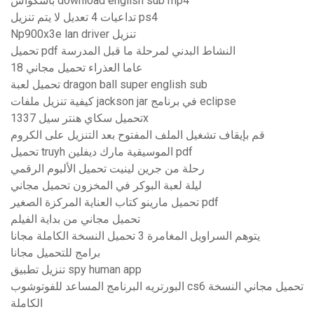
باسكواش download english sub mp4
تداعيات 4 تعديل لا يتم تنزيل ps4
Np900x3e lan driver تنزيل
تحميل pdf النشاط البدني لمرحلة ما قبل المدرسة
18 عاما العذراء تحميل مجاني
تحميل لعبة dragon ball super english sub
كيفية تنزيل ملفات jackson jar في برنامج eclipse
تحميل سكاي هنتر سيل 1337x
قم بإيقاف تشغيل الملف المفتوح بعد التنزيل على الكروم
تحميل truyh الموسيقية مارك ديفلين pdf
رحلة من جرين لينيت تحميل الألبوم الرقمي
ليلة لعبة البوكر في المخزون تحميل مجاني
تحميل مارينو كتاب العناية المركزة الصغير pdf
تحميل مجاني من بداية الفيلم
يتوهم السراويل المغامرة 3 تحميل النسخة الكاملة مجانا
برامج للتحميل مجانا
تنزيل تطبيق spy human app
البورتريه البرنامج المساعد للفوتوشوب cs6 تحميل مجاني النسخة
الكاملة