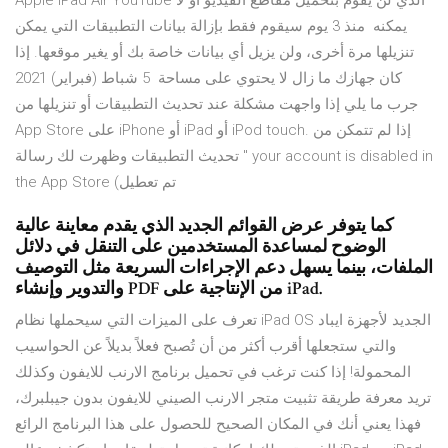
Apple iPad Air YouTube الذي لن يقوم بتحميل مقاطع الفيديو أو لا
يمكنه منذ 3 يوم سيقوم فقط بإزالة بيانات التطبيقات التي يمكن
تنزيلها مرة أخرى، ولن يزيل أي بيانات خاصة بك أو يغير موقعها. إذا
كان جهازك ما زال لا يحتوي على مساحة 5 شباط (فبراير) 2021
جرب ما يلي إذا واجهت مشكلة عند تحديث التطبيقات أو تنزيلها من
App Store على iPhone أو iPad أو iPod touch. إذا لم تتمكن من
تحديث التطبيقات وظهرت لك رسالة " your account is disabled in
the App Store (تم تعطيل
كما يتوفر عرض القوائم الجديد الذي يقدم معاينة عالية
الوضوح لمساعدة المستخدمين على التنقل في دلائل
الملفات، بينما يسهل دعم الإجراءات السريعة مثل التوصيف
والتدوير وإنشاء PDF من الإنتاجية على iPad.
تعرف على الميزات التي سيحملها نظام iPad OS الجديد لأجهزة ايباد
والتي ستجعلها أقرب أكثر من أن تُصبح فعلاً بديلاً عن الحواسيب
المحمولة! إذا كنت ترغب في تحميل برنامج الارنب للايفون وكذلك
تريد معرفة طريقة تثبيت متجر الارنب الصيني للايفون بدون جيبلبرك،
فهذا يعني أنك في المكان الصحيح للحصول على هذا البرنامج الرائع