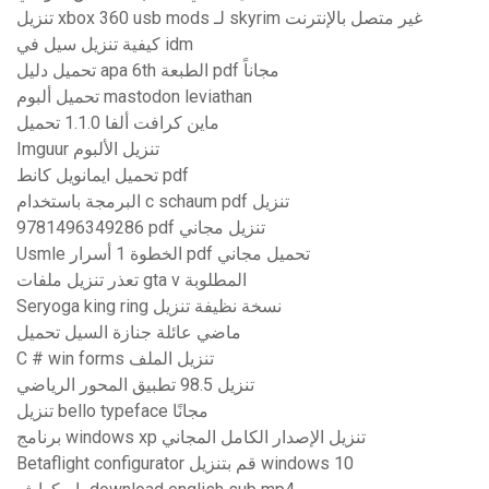
تنزيل xbox 360 usb mods لـ skyrim غير متصل بالإنترنت
كيفية تنزيل سيل في idm
تحميل دليل apa 6th الطبعة pdf مجاناً
تحميل ألبوم mastodon leviathan
ماين كرافت ألفا 1.1.0 تحميل
Imguur تنزيل الألبوم
تحميل ايمانويل كانط pdf
البرمجة باستخدام c schaum pdf تنزيل
9781496349286 pdf تنزيل مجاني
Usmle الخطوة 1 أسرار pdf تحميل مجاني
تعذر تنزيل ملفات gta v المطلوبة
Seryoga king ring نسخة نظيفة تنزيل
ماضي عائلة جنازة السيل تحميل
C # win forms تنزيل الملف
تنزيل 98.5 تطبيق المحور الرياضي
تنزيل bello typeface مجانًا
برنامج windows xp تنزيل الإصدار الكامل المجاني
Betaflight configurator قم بتنزيل windows 10