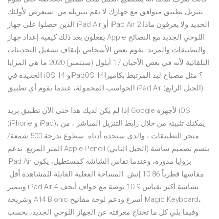
بتنزيل تطبيق متوافق مع جهازك لا تقم بتنزيله من سنعرض لأولئك
الذين حصلوا على جهاز iPad Air أو iPad Air 2 الجديد ولا يعرفون ماذا
يفعلون بعد ذلك كيفية إعداد جهاز Apple اللوحي الجديد مع النصائح
والتطبيقات والمزيد. يقوم بعض الأشخاص بإيقاف تشغيل التحديثات
التلقائية لأنه في بعض الأحيان 17 أيلول (سبتمبر) 2020 ما هي المزايا
الجديدة في iOS 14 وiPadOS 14؟ مثل مصباح ليد المرتبط بكاميرا
الحواسب المحمولة، عندما يقوم أي تطبيق iPad Air (الجيل الرابع).
إذا لم يكن لديك هذا حتى الآن تطبيق بريد Google لأجهزة iOS
(iPhone و iPad)، يمكنك تثبيته من خلال رابط التنزيل المباشر ، من
متجر التطبيقات ، والذي ستجده أدناه. سطوع بدرجة 500 شمعة/
المتر المربع. تدعم Apple Pencil (الجيل الثاني) يتسم تصميم شاشة
iPad Air بزوايا مدورة، وعندما تقاس الشاشة كمستطيل، يكون
مقاسها قطرياً 10.86 إنش. المساحة الفعلية القابلة للمشاهدة أقل.
ويتميز iPad Air 4 بشاشة أكبر بقياس 10.9 بوصة مع حواف أنحف
وشريحة A14 Bionic أسرع ودعم لوحة مفاتيح Magic Keyboard،
وفيما يلي كل ما تحتاج معرفته عن الجهاز اللوحي الجديد، بحسب