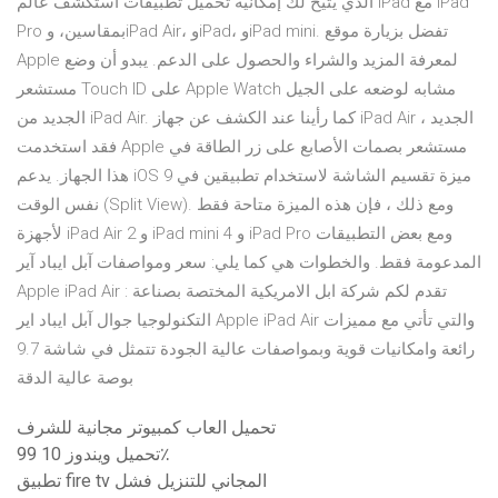
الذي يتيح لك إمكانية تحميل تطبيقات استكشف عالم iPad مع iPad
Pro بمقاسين، وiPad Air، وiPad، وiPad mini. تفضل بزيارة موقع
Apple لمعرفة المزيد والشراء والحصول على الدعم. يبدو أن وضع
مستشعر Touch ID على Apple Watch مشابه لوضعه على الجيل
الجديد من iPad Air. كما رأينا عند الكشف عن جهاز iPad Air الجديد ،
فقد استخدمت Apple مستشعر بصمات الأصابع على زر الطاقة في
هذا الجهاز. يدعم iOS 9 ميزة تقسيم الشاشة لاستخدام تطبيقين في
نفس الوقت (Split View). ومع ذلك ، فإن هذه الميزة متاحة فقط
لأجهزة iPad Air 2 و iPad mini 4 و iPad Pro ومع بعض التطبيقات
المدعومة فقط. والخطوات هي كما يلي: سعر ومواصفات آبل ايباد آير
Apple iPad Air : تقدم لكم شركة ابل الامريكية المختصة بصناعة
التكنولوجيا جوال آبل ايباد اير Apple iPad Air والتي تأتي مع مميزات
رائعة وامكانيات قوية وبمواصفات عالية الجودة تتمثل في شاشة 9.7
بوصة عالية الدقة
تحميل العاب كمبيوتر مجانية للشرف
تحميل ويندوز 10 99٪
تطبيق fire tv المجاني للتنزيل فشل