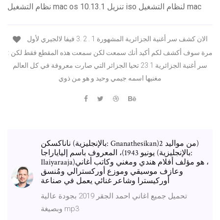
نظام التشغيل mac os 10.13.1 تنزيل iso لنظام التشغيل mac
الان كشف سر أغنية الجزائرية المشهورة 1 . 2 .3 فيفا لالجيري لأول
مرة سوف أكشف لكم أكيد أنك سمعت لكن سمعت هذه المقطع فقط لكن :
سر أغنية الجزائرية 1 23 تحيا الجزائر التي صارت معروفة في كل العالم
مغنيها اسمه جيمي وحيد و هو من ذوي
ناناكسكن (بالإنجليزية: Gnanathesikan)‏ (من مواليد 2
يونيو 1943)، المعروف باسم إلياياراجا (بالإنجليزية:
Ilaiyaraaja)‏، هو مؤلف أفلام هندي ومغني وكاتب أغاني
وعازف موسيقي وموزع أوركسترالي ومُنسق
أوركيسترا وشاعر غنائي يعمل في صناعة
تحميل جميع اغاني احمد الجقر 2019 بجودة عالية
وبصيغة mp3