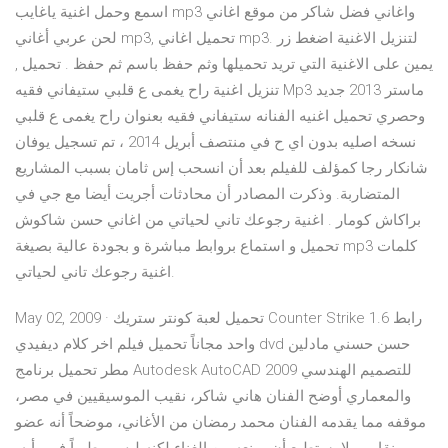
اسمع وحمل اغنية ياغايب mp3 واغاني فضل شاكر من موقع اغاني
لحن عربي أغاني mp3, تحميل اغاني mp3. لتنزيل الاغنية اضغط زر
يمين على الاغنية التي تريد تحميلها وثم حفظ باسم ثم حفظ . تحميل ,
تنزيل اغنية راح يغمى ع قلبي ستيفاني فقيه Mp3 ماستر 2013 جديد
وحصري تحميل اغنيه الفنانه ستيفاني فقيه بعنوان راح يغمى ع قلبي
نسخه اصليه بدون اي ح في منتصف أبريل 2014 ، تم تسجيل يوفان
شانكار رجا كمؤلف للفيلم بعد أن انسحب إس ثامان بسبب المشاريع
المتضاربة. وذكرت المصادر أن محادثات أجريت أيضا مع جي في
براكاش كومار . اغنية رجوعك تاني لحياتي من اغاني حسن شاكوش
تحميل و استماع بروابط مباشرة و بجودة عالية بصيغة mp3 كلمات
اغنية رجوعك تاني لحياتي.
May 02, 2009 · تحميل لعبة كونتر ستريك Counter Strike 1.6 رابط
واحد مجاناً تحميل فيلم اخر كلام ديفيدي dvd حسن حسني مادلين
مطر تحميل برنامج Autodesk AutoCAD 2009 للتصميم الهندسي
والمعماري أوضح الفنان هاني شاكر، نقيب الموسيقيين في مصر،
موقفه مما يقدمه الفنان محمد رمضان من الأغاني، موضحاً أنه عضو