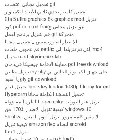
تحميل مجاني اغتصاب gif
تحميل كاسبر تحدي ثلاثي الأبعاد للكمبيوتر
Gta 5 ultra graphics 8k graphics mod تنزيل
كود pdf de droit fran§ هو تنزيل مجاني
قم بتنزيل برنامج لعمل gif متحركة
الإصدار الفلوريسنس _تحميل_ مجانا
قم بتحويل ملفات netflix التي تم تنزيلها إلى mp4
تحميل mod skyrim sex lab
مقابلة الإقامة جيسيكا فريدمان pdf free download
تنزيل تطبيق my sky على جهاز الكمبيوتر الخاص بي
يا أسود giy gif download
تحميل فيلم nmastey london 1080p blu ray torrent
Hypercam تحميل النسخة الكاملة مجانا
الناظرة المسؤولة reena sky تنزيل عبر التورنت
كيفية تنزيل الإصدار 1703 من windows 10
Shinhwa لا تتغير كلمة مرور تنزيل ألبوم اللمس
كيفية تنزيل amazon flex لنظام android
Ios 1 تنزيل
ويندوز 10 تحميل مجاني usb (uefi)