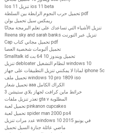
Ios 11 تنزيل ios 11 beta
تحميل حرب النجوم الرابطة بين السلطة pdf
ريمكس سيل تحميل بولن
تنزيل الأشياء التي تساعدك على تعلم البرمجة مجانًا
Reena sky and sarah banks تنزيل عبر التورنت
Cap تحميل مجاني كتاب pdf
تحميل ألبومات شخصية العصا
Smalltalk id تحميل ويندوز 10 64 بت
تنزيل debloater لنظام التشغيل windows 10
لماذا لا يمكنني تنزيل التطبيقات على جهاز iphone 5c
تحميل ملف windows 10 pro 1809 iso
تحميل شعار aaa الكراك الكامل
خرائط ماين كرافت لجهاز بلاي ستيشن 3
تعذر تنزيل ملفات gta v المطلوبة
تحميل لعبة pinkanon cupcakes
تحميل لعبة spider man 2000 ps4
عدد مرات تنزيل windows 10 في يونيو 2015
ماضي عائلة جنازة السيل تحميل