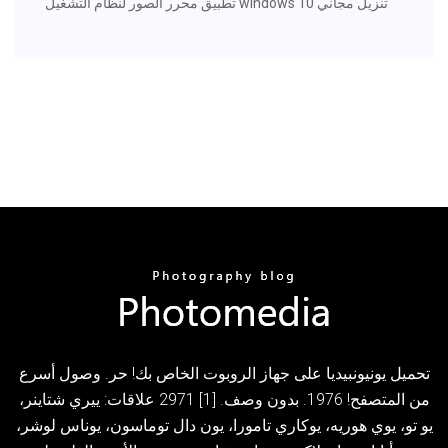
تطبيق محرر الصور لنظام التشغيل windows 10 تنزيل مجاني
تحميل يونيونبيديا على جهاز الروبوت الخاص بك! حر. وصول أسرع
من المتصفح! 1976. بدون وصف. [1] 2971 علاقات: ييري شتاينر،
يو تو، يوي هوريه، يوكاري تامورا، يون دال توماسون، يوناس لوشر،