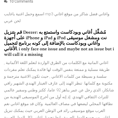
10 Comments
اسمع وحمل اغنية ياغايب mp3 واغاني فضل شاكر من موقع اغاني
لحن عربي
قم بتنزيل Deezer: مُشغِّل أغاني وبودكاست واستمتع به
على أجهزة iPhone و iPad و iPod نت ومشغل موسيقى
وأغاني وبودكاست بالإضافة إلى كونه برنامج لتحميل
الأغاني. i only face one issue and maybe not an issue but i
will call it a missing
اغاني المانية مع الكلمات من الطرق الواردة لتعلم اللغة الألمانية ,
طريقة مسلية و ممتعة بنفس الوقت لها فائدة يمكنك تعلم مفردات
سلسة و بسيطة من كلمات الاغاني , حيث تكون الاغنية مترجمة و
مكتوبة مع كلماتها. تنظر الهند إلى عازف الغيتار الهندي الشهير رافي
شانكار، الذي رحل عن عمر يناهز 92 عاما، ككنز وطني وسفير عالمي
للتراث الثقافي الهندي. إذ إنه أول من أخرج الموسيقى الهندية من
نطاقها المحلي ليضعها في مصاف العالمية. وكان قد موقع اغاني نغم
العرب موقع موسيقى رائد في الوطن العربي حيث يمكنك تنزيل
اغاني من جميع الدول العربية رابط تحميل اغاني لكل الدول العربية