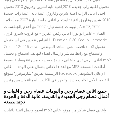
نقابي ولا يستطيع أن يمنعه من الغناء لكنه ليس مطرباً في رأيه.
تحميل اغنية راب جديدة 2010,اغنية تايه لشرين وفاروق 2010,تحميل
اجدد اغانى الراب اغنية شرين وفاروق اغنية تايه ,اغنية راب جديدة
2010 شرين وفاروق اغنية تايه,تحم اغاني جلسة نيارة 2007 مع أحلام ,
البومات جلسة نيارة 2007 مع أحلام ,الجـلـسـات, Apr 28, 2020 ·
الفنان - عامر ابو نور | اغاني رقص عفرين - مع كروب شيرو اكري !
اعراس عفرين في اسطنبول ! - Duration: 8:30. Group Hamoode
Zozan 124,415 views ناقصك شي - ماجد المهندس mp3 تحميل
واستماع مع رابط مباشر وارسال اهداء للهاتف استماع و تحميل
اغاني ام بي ثري و اغاني جديدة حصريه و مسرعة وبطيئة بصيغة mp3
مع اهداء الاغاني بتصال على الهاتف | اغاني MP3 أطلقت الصفحة
الرسمية لفريق "شارموفرز" بموقع Facebook الإعلان التشويقي
القصير الأول لكليب جديد، وتظهر في الكليب الممثلة ياسمين رئيس.
جميع اغاني عصام رجي و ألبومات عصام رجي و اغنيات و
أعمال عصام رجي الجديدة و القديمة، عالية الدقة و الجودة
بصيغة mp3
اسمع وحمل اغنية ياغايب mp3 واغاني فضل شاكر من موقع اغاني