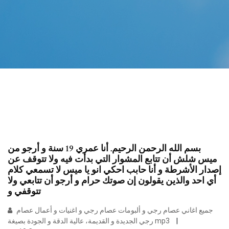
بسم الله الرحمن الرحيم. أنا عمري 19 سنة و أرجو من
ميس شلش أن تتابع المشوار التي بدأت فيه ولا تتوقف عن
إصدار الأشرطة و أنا حابب احكي انو يا ميس لا تسمعي كلام
أي احد والذين يقولون إن صوتك حرام و أرجو أن تتابعي ولا
تتوقفي و
جميع اغاني عصام رجي و ألبومات عصام رجي و اغنيات و أعمال عصام
رجي الجديدة و القديمة، عالية الدقة و الجودة بصيغة mp3