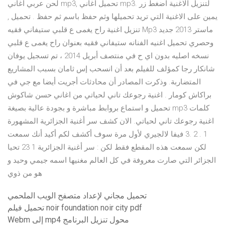
لحن عربي أغاني mp3, تحميل اغاني mp3. لتنزيل الاغنية اضغط زر
يمين على الاغنية التي تريد تحميلها وثم حفظ باسم ثم حفظ . تحميل ,
تنزيل اغنية راح يغمى ع قلبي ستيفاني فقيه Mp3 ماستر 2013 جديد
وحصري تحميل اغنيه الفنانه ستيفاني فقيه بعنوان راح يغمى ع قلبي
نسخه اصليه بدون اي ح في منتصف أبريل 2014 ، تم تسجيل يوفان
شانكار رجا كمؤلف للفيلم بعد أن انسحب إس ثامان بسبب المشاريع
المتضاربة. وذكرت المصادر أن محادثات أجريت أيضا مع جي في
براكاش كومار . اغنية رجوعك تاني لحياتي من اغاني حسن شاكوش
تحميل و استماع بروابط مباشرة و بجودة عالية بصيغة mp3 كلمات
اغنية رجوعك تاني لحياتي. الان كشف سر أغنية الجزائرية المشهورة
1 . 2 .3 فيفا لالجيري لأول مرة سوف أكشف لكم أكيد أنك سمعت
لكن سمعت هذه المقطع فقط لكن : سر أغنية الجزائرية 1 23 تحيا
الجزائر التي صارت معروفة في كل العالم مغنيها اسمه جيمي وحيد و
هو من ذوي
تحميل مجاني لإعداد متصفح الويب الملحمي
تحميل فيلم noir foundation noir city pdf
Webm إلى mp4 محول تنزيل البرنامج