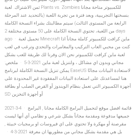
ثمن الاشتراك. لعبة Plants vs. Zombies للكمبيوتر متاحة مجانا
بنسختها التجريبية، وبعد فترة من تجربة اللعبة (بالتحديد عند المرحلة
الرابعة من المستوى الثالث) سيتم مطالبتك بشراء النسخة الكاملة
من اللعبة، تحتوي النسخة الكاملة على 50 مستوى مختلفة 2 days
ago · تحميل لعبة Minecraft ماين كرافت للكمبيوتر كاملة مجاناً اذا
كنت من محبي العاب التركيب والمغامرات والتحدي وترغب في لعب
لعبة ماين كرافت للكمبيوتر نحن الان وفرنا لك طريقة للعب بشكل
مجاني وبدون اي مشاكل ، ولتنزيل لعبة ماين 2021-3-5 · ملخص:
يمكن تنزيل النسخة الكاملة لبرنامج EaseUS لاستعادة البيانات مجانًا
هنا لمساعدتك على استعادة البيانات المفقودة غير المحدودة على
أجهزة الكمبيوتر التي تعمل بنظام الويندوز أو القرص الصلب أو بطاقة
SD أو أجهزة التخزين
2021-3-4 · قائمة افضل موقع لتحميل البرامج الكاملة مجانا , البرامج
جميعها مدفوعة ومقدمة مجاناً بشكل شرعي و نظامي أي أنها ليست
مقرصنة أو مهكرة ولا تحتوي على اي فيروسات او برمجيات خبيثة ,
بل هي مقدمة بشكل مجاني من مطوريها.ان معرفة 2021-3-4 ·