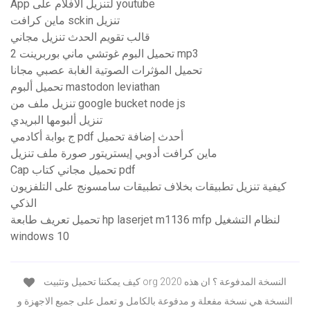
App لتنزيل الأفلام على youtube
ماين كرافت sckin تنزيل
قالب تقويم الحدث تنزيل مجاني
تحميل البوم غوتشي ماني بوربرينت 2 mp3
تحميل المؤثرات الصوتية الغابة عصبي مجانا
تحميل ألبوم mastodon leviathan
تنزيل ملف من google bucket node js
تنزيل ألبومها البريدي
ج بوابة أكادمي pdf أحدث إضافة تحميل
ماين كرافت أدوبي إيستريتور صورة ملف تنزيل
Cap تحميل مجاني كتاب pdf
كيفية تنزيل تطبيقات بخلاف تطبيقات سامسونج على التلفزيون
الذكي
تحميل تعريف طابعة hp laserjet m1136 mfp لنظام التشغيل
windows 10
كيف يمكننا تحميل وتثبيت org 2020 النسخة المدفوعة ؟ ان هذه
النسخة هي نسخة مفعلة و مدفوعة بالكامل و تعمل على جميع الاجهزة و