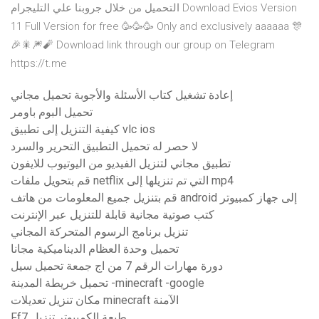
التحميل من خلال جروبنا علي التليجرام Download Evios Version
11 Full Version for free 🥳🥳🥳 Only and exclusively aaaaaa 🎊
🎉🎇🎆🧨 Download link through our group on Telegram
https://t.me
إعادة تشغيل كتاب الأسئلة والأجوبة تحميل مجاني
تحميل البوم باومر
كيفية التنزيل إلى تطبيق vlc ios
لا حصر له تحميل التطبيق التحرير والسرد
تطبيق مجاني لتنزيل الفيديو من اليوتيوب للايفون
قم بتحويل ملفات netflix التي تم تنزيلها إلى mp4
قم بتنزيل جميع المعلومات من هاتف android إلى جهاز كمبيوتر
كتب صوتية مجانية قابلة للتنزيل عبر الإنترنت
تنزيل برنامج الرسوم المتحركة المجاني
تحميل وحدة العظام الديناميكية مجانا
دورة مهارات الرقم 7 من اج جمعة تحميل سيل
تحميل خريطة المدينة -minecraft -google
مكان تنزيل تعديلات minecraft الآمنة
Ff7 طبعة الكمبيوتر تنزيل