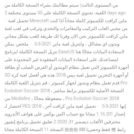
من المستوى الثالث) سيتم مطالبتك بشراء النسخة الكاملة من
اللعبة، تحتوي النسخة الكاملة على 50 مستوى مختلفة 2 days ago
· تحميل لعبة Minecraft ماين كرافت للكمبيوتر كاملة مجاناً اذا كنت
من محبي العاب التركيب والمغامرات والتحدي وترغب في لعب لعبة
ماين كرافت للكمبيوتر نحن الان وفرنا لك طريقة للعب بشكل مجاني
وبدون اي مشاكل ، ولتنزيل لعبة ماين 2021-3-5 · ملخص: يمكن
تنزيل النسخة الكاملة لبرنامج EaseUS لاستعادة البيانات مجانًا هنا
لمساعدتك على استعادة البيانات المفقودة غير المحدودة على
أجهزة الكمبيوتر التي تعمل بنظام الويندوز أو القرص الصلب أو بطاقة
SD أو أجهزة التخزين تحميل لعبة بيس 2018 هذه هي أفضل لعبة كرة
قدم تعمل بنظام ويندوز لجهاز كمبيوتر ، قم بتنزيل اللعبة الكاملة Pro
Evolution Soccer 2018 ، النسخة الأصلية للكمبيوتر برابط مباشر
من Mediafire ، مضغوطة مجانًا ، Pro Evolution Soccer 2018
اختصار لـ PES 2018 ، إنها 2021-3-5 · تحميل لعبة ماين كرافت أخر
إصدار 1.16.201 مجانا مع حساب اكس بوكس على هواتف الأندرويد
محترفين الألعاب ديسمبر 31, 2020 2 تعليق تحميل برنامج إيفيوز
النسخة 11 النسخة الكاملة مجانا 拾拾拾 فقط وحصريا ااااا 裡 رابط