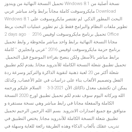
تحميل النسخة النهائية من ويندوز Windows 8.1 نسخة أصلية من
مايكروسوفت كاملة مجاناً برابط واحد مباشر عربي Download
Windows 8.1 البحث المطور الذكي: لم تقتصر مايكروسوفت على
تطوير ملفات النظام والبرامج فقط بل تم تطوير عمليات البحث بربط
2 days ago · تحميل برنامج مايكروسوفت اوفيس 2016 Office
مجانا النسخة النهائية برابط واحد مباشر ملحوظة ر وابط تحميل
برنامج حزمة مايكروسوفت اوفيس 2016 "عربي وانجليزي " كاملة
برابط مباشر بالأسفل ولكن ينصح بقراءة الموضوع قبل التحميل.
تحميل تطبيق شعلة النسخة الكاملة للأندرويد مجانا, يقدم لكم تطبيق
شعلة أكثر من 20 لعبة ذهنية لتقوية الذاكرة والتركيز وسرعة ردة
الفعل وتصميم الألعاب بناء على دراسات في علم الأعصاب, وكذلك
يمكن ان تكتشف معدل ذاكائك الأن 2021-3-3 · السلام عليكم ورحمه
الله وبركاته اليوم سوف نقدم لكم تحميل تطبيق اورج 2020 النسخة
الكاملة والمفعلة مجانا في رابط مباشر وهي نسخة مستقرة و
متوافق مع جميع اصدارات الاندرويد. بسم الله الرحمن الرحيم تحميل
تطبيق شعلة النسخة الكاملة للأندرويد مجانا, يختص التطبيق في
تدريب عقلك بألعاب الذكاء وهذه الطريقة رائعة للغاية وسهلة في