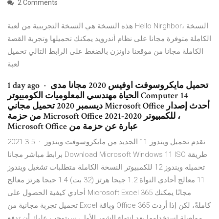
2 Comments
هذه النسخة هي النسخة التجريبية من لعبة Hello Nirghbor، النسخة
الكاملة متوفرة مجانا على نظام أندرويد يمكنك تحميلها وتجربة القصة
الكاملة مجانا من موقعنا داونزن بالضغط على الرابط التالي تحميل
لعبة
1 day ago · تحميل مايكروسوفت اوفيس 2020 مجانا مدى
الحياة مهندسي المعلوميات الكومبيوتر Computer 14
ديسمبر 2020 تحميل مجاني Microsoft Office أحدث إصدار
من حزمة Microsoft Office 2021-2020 للكمبيوتر ،
Microsoft Office عبارة عن حزمة من
2021-3-5 · نقدم تحميل ويندوز 11 الجديد من مايكروسوفت ويندوز
برابط مباشر مجانا Download Microsoft Windows 11 ISO طريقة
تحميله ويندوز 12 للكمبيوتر النسخة الكاملة متطلبات تشغيل ويندوز
11 معالج أحادي النواة 1.2 جيجا هرتز (32 بت) 1.4 جيجا هرتز معالج
أحادي كيفية الحصول على Microsoft Excel 365 مجانًا يمكنك
تحميل تجربة مجانية من Excel وباقة Office 365 كاملةً، لكن إذا أردتَ
مواصلة استخدامها بعد انتهاء الشهر الأول، سيتوجب عليك أن تدفع