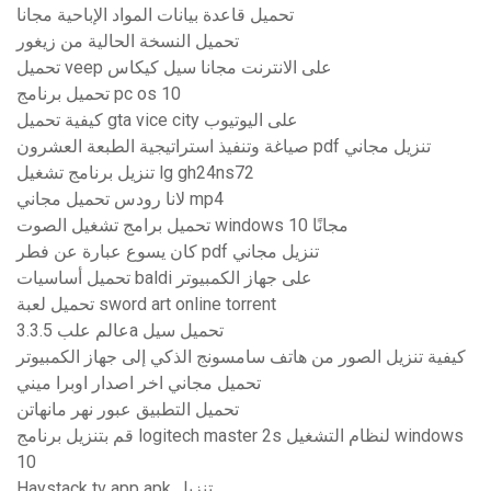
تحميل قاعدة بيانات المواد الإباحية مجانا
تحميل النسخة الحالية من زيغور
تحميل veep على الانترنت مجانا سيل كيكاس
تحميل برنامج pc os 10
كيفية تحميل gta vice city على اليوتيوب
صياغة وتنفيذ استراتيجية الطبعة العشرون pdf تنزيل مجاني
تنزيل برنامج تشغيل lg gh24ns72
لانا رودس تحميل مجاني mp4
تحميل برامج تشغيل الصوت windows 10 مجانًا
كان يسوع عبارة عن فطر pdf تنزيل مجاني
تحميل أساسيات baldi على جهاز الكمبيوتر
تحميل لعبة sword art online torrent
عالم علب 3.3.5a تحميل سيل
كيفية تنزيل الصور من هاتف سامسونج الذكي إلى جهاز الكمبيوتر
تحميل مجاني اخر اصدار اوبرا ميني
تحميل التطبيق عبور نهر مانهاتن
قم بتنزيل برنامج logitech master 2s لنظام التشغيل windows
10
Haystack tv app apk تنزيل