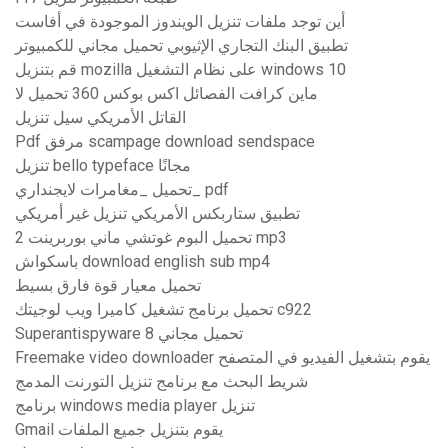
أين توجد ملفات تنزيل الويندوز الموجودة في أفاست
تطبيق البنك التجاري الإثيوبي تحميل مجاني للكمبيوتر
قم بتنزيل mozilla على نظام التشغيل windows 10
ماين كرافت الفصائل اكس بوكس ​​360 تحميل لا
القاتل الأمريكي سيل تنزيل
Pdf مرفق scampage download sendspace
تنزيل bello typeface مجانًا
تحميل _مغامرات لايجنداري_ pdf
تطبيق ستاربكس الأمريكي تنزيل غير أمريكي
تحميل البوم غوتشي ماني بوربرينت 2 mp3
باسكواش download english sub mp4
تحميل معيار قوة فارق بسيط
تحميل برنامج تشغيل كاميرا ويب لوجيتك c922
Superantispyware تحميل مجاني 8
Freemake video downloader يقوم بتشغيل الفيديو في المتصفح
شريط البحث مع برنامج تنزيل التورنت المدمج
برنامج windows media player تنزيل
Gmail يقوم بتنزيل جميع الملفات