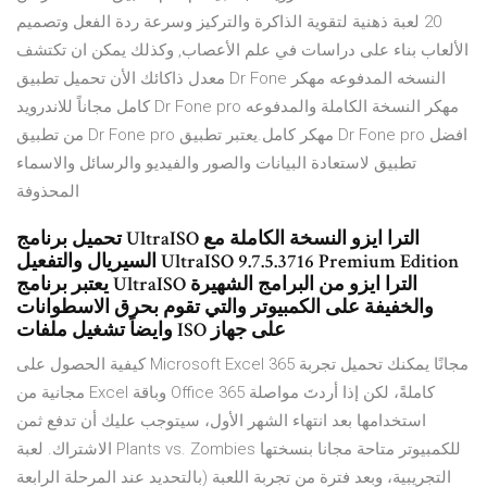
20 لعبة ذهنية لتقوية الذاكرة والتركيز وسرعة ردة الفعل وتصميم
الألعاب بناء على دراسات في علم الأعصاب, وكذلك يمكن ان تكتشف
معدل ذاكائك الأن تحميل تطبيق Dr Fone النسخه المدفوعه مهكر
كامل مجاناً للاندرويد Dr Fone pro مهكر النسخة الكاملة والمدفوعه
من تطبيق Dr Fone pro مهكر كامل.يعتبر تطبيق Dr Fone pro افضل
تطبيق لاستعادة البيانات والصور والفيديو والرسائل والاسماء
المحذوفة
تحميل برنامج UltraISO الترا ايزو النسخة الكاملة مع
السيريال والتفعيل UltraISO 9.7.5.3716 Premium Edition
يعتبر برنامج UltraISO الترا ايزو من البرامج الشهيرة
والخفيفة على الكمبيوتر والتي تقوم بحرق الاسطوانات
وايضاً تشغيل ملفات ISO على جهاز
كيفية الحصول على Microsoft Excel 365 مجانًا يمكنك تحميل تجربة
مجانية من Excel وباقة Office 365 كاملةً، لكن إذا أردتَ مواصلة
استخدامها بعد انتهاء الشهر الأول، سيتوجب عليك أن تدفع ثمن
الاشتراك. لعبة Plants vs. Zombies للكمبيوتر متاحة مجانا بنسختها
التجريبية، وبعد فترة من تجربة اللعبة (بالتحديد عند المرحلة الرابعة