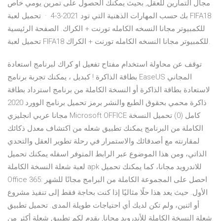
مجال التمارين للعقل, بحيث يمكنك الحصول على تمرين يومي خاص
بك حسب المهارات الذهنية التي تود 2021-3-4 · تحميل لعبة FIFA18
للكمبيوتر مجانا النسخه الكامله تورنت + الكراك. الصفحة الرئيسية
تحميل لعبة FIFA18 للكمبيوتر مجانا النسخه الكامله تورنت + الكراك.
توقف عن محاولة استخدام مفتاح تفعيل او كراك لبرنامج استعادة
بطاقة الذاكرة ! كبديل ، يمكنك تجربة برنامج EaseUS المجاني
لاستعادة بطاقة الذاكرة أو النسخة الكاملة من برنامج استرداد بطاقة
ذاكرة محمي بحقوق الطبع والنشر برمز تحميل برنامج الوورد 2020
مجانا عربي انجليزي Microsoft OFFICE كامل (0) تحميل النسخة
الكاملة من البرنامج يمكنك تطبيق شعله من اكتشاف معدل ذكائك
لمقارنته مع أصدقائك والاستمرار في رحلة تطوير العقل والتحدي
الذاتي، ومن هذا الموضوع عبر الرابط المتوفر اسفله يمكنك تحميل
لعبة شعلة النسخة الكاملة apk للاندرويد مجانا، كما يمكنك تحميل
Office 365: احصل على المجموعة الكاملة من البرامج مجانًا للشهر
الأول. حيث يعد هذا حلًا مثاليًا إذا كنت بحاجة فقط إلى تنفيذ مشروع
أو اثنين، ولم تكن لديك أي احتياجات طويلة المدى. تحميل تطبيق
شعلة النسخة الكاملة للأندرويد مجانا, يقدم لكم تطبيق شعلة أكثر من