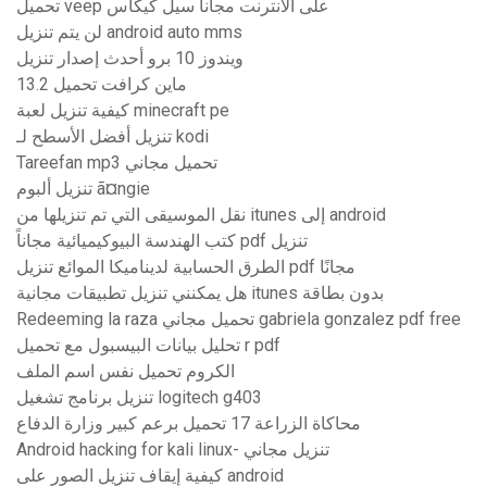
تحميل veep على الانترنت مجانا سيل كيكاس
لن يتم تنزيل android auto mms
ويندوز 10 برو أحدث إصدار تنزيل
ماين كرافت تحميل 13.2
كيفية تنزيل لعبة minecraft pe
تنزيل أفضل الأسطح لـ kodi
Tareefan mp3 تحميل مجاني
تنزيل ألبوم ã¤ngie
نقل الموسيقى التي تم تنزيلها من itunes إلى android
كتب الهندسة البيوكيميائية مجاناً pdf تنزيل
الطرق الحسابية لديناميكا الموائع تنزيل pdf مجانًا
هل يمكنني تنزيل تطبيقات مجانية itunes بدون بطاقة
Redeeming la raza تحميل مجاني gabriela gonzalez pdf free
تحليل بيانات البيسبول مع تحميل r pdf
الكروم تحميل نفس اسم الملف
تنزيل برنامج تشغيل logitech g403
محاكاة الزراعة 17 تحميل برعم كبير وزارة الدفاع
Android hacking for kali linux- تنزيل مجاني
كيفية إيقاف تنزيل الصور على android