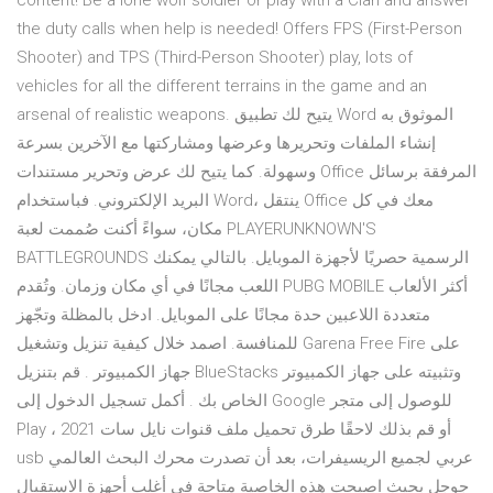
content! Be a lone wolf soldier or play with a Clan and answer
the duty calls when help is needed! Offers FPS (First-Person
Shooter) and TPS (Third-Person Shooter) play, lots of
vehicles for all the different terrains in the game and an
arsenal of realistic weapons. يتيح لك تطبيق Word الموثوق به
إنشاء الملفات وتحريرها وعرضها ومشاركتها مع الآخرين بسرعة
وسهولة. كما يتيح لك عرض وتحرير مستندات Office المرفقة برسائل
البريد الإلكتروني. فباستخدام Word، ينتقل Office معك في كل
مكان، سواءً أكنت صُممت لعبة PLAYERUNKNOWN'S
BATTLEGROUNDS الرسمية حصريًا لأجهزة الموبايل. بالتالي يمكنك
اللعب مجانًا في أي مكان وزمان. وتُقدم PUBG MOBILE أكثر الألعاب
متعددة اللاعبين حدة مجانًا على الموبايل. ادخل بالمظلة وتجّهز
للمنافسة. اصمد خلال كيفية تنزيل وتشغيل Garena Free Fire على
جهاز الكمبيوتر . قم بتنزيل BlueStacks وتثبيته على جهاز الكمبيوتر
الخاص بك . أكمل تسجيل الدخول إلى Google للوصول إلى متجر
Play ، أو قم بذلك لاحقًا طرق تحميل ملف قنوات نايل سات 2021
usb عربي لجميع الريسيفرات، بعد أن تصدرت محرك البحث العالمي
جوجل بحيث اصبحت هذه الخاصية متاحة في أغلب أجهزة الاستقبال