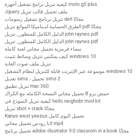
كيفية تنزيل برامج تشغيل أجهزة moto g5 plus
Jquery ملف تحميل قالب تنزيل
تنزيل برنامج تشغيل رسومات dell مجانًا
الطرق الحسابية لديناميكا الموائع تنزيل pdf مجانًا
الدليل الكامل للمنظور_ تنزيل john raynes pdf
الدليل الكامل للمنظور_ تنزيل john raynes pdf
سماء قرمزية تحميل مجاني لعبة كاملة
كيف يمكنني تنزيل وسائط تثبيت windows 10
تنزيل ملف صوت الغابة
موسوعة عبر الإنترنت قابلة للتنزيل لنظام التشغيل windows 10
تعديل sims ، تحميل sims 2
تنزيل تطبيق mac 360
حمض برو 8 تحميل مجاني النسخة الكاملة مع الكراك
كيفية تنزيل النموذج في hello neighobr mod kit
تنزيل sbot + crack مجانًا
Kanye west yeezus تحميل البوم كامل
لانا رودس تحميل مجاني mp4
تحميل برنامج adobe illustrator 9.0 classrom in a book مجانًا