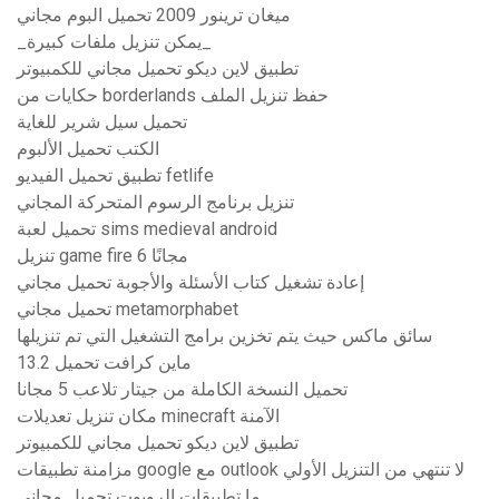
ميغان ترينور 2009 تحميل البوم مجاني
_يمكن تنزيل ملفات كبيرة_
تطبيق لاين ديكو تحميل مجاني للكمبيوتر
حكايات من borderlands حفظ تنزيل الملف
تحميل سيل شرير للغاية
الكتب تحميل الألبوم
تطبيق تحميل الفيديو fetlife
تنزيل برنامج الرسوم المتحركة المجاني
تحميل لعبة sims medieval android
تنزيل game fire 6 مجانًا
إعادة تشغيل كتاب الأسئلة والأجوبة تحميل مجاني
تحميل مجاني metamorphabet
سائق ماكس حيث يتم تخزين برامج التشغيل التي تم تنزيلها
ماين كرافت تحميل 13.2
تحميل النسخة الكاملة من جيتار تلاعب 5 مجانا
مكان تنزيل تعديلات minecraft الآمنة
تطبيق لاين ديكو تحميل مجاني للكمبيوتر
مزامنة تطبيقات google مع outlook لا تنتهي من التنزيل الأولي
ما تطبيقات الروبوت تحميل مجاني