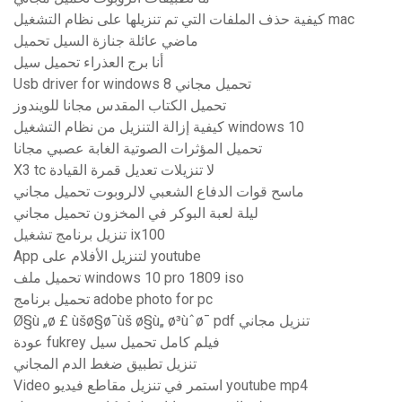
كيفية حذف الملفات التي تم تنزيلها على نظام التشغيل mac
ماضي عائلة جنازة السيل تحميل
أنا برج العذراء تحميل سيل
Usb driver for windows 8 تحميل مجاني
تحميل الكتاب المقدس مجانا للويندوز
كيفية إزالة التنزيل من نظام التشغيل windows 10
تحميل المؤثرات الصوتية الغابة عصبي مجانا
X3 tc لا تنزيلات تعديل قمرة القيادة
ماسح قوات الدفاع الشعبي لالروبوت تحميل مجاني
ليلة لعبة البوكر في المخزون تحميل مجاني
تنزيل برنامج تشغيل ix100
App لتنزيل الأفلام على youtube
تحميل ملف windows 10 pro 1809 iso
تحميل برنامج adobe photo for pc
Ø§ù „ø £ ùšø§ø¯ùš ø§ù„ ø³ùˆø¯ pdf تنزيل مجاني
عودة fukrey فيلم كامل تحميل سيل
تنزيل تطبيق ضغط الدم المجاني
Video استمر في تنزيل مقاطع فيديو youtube mp4