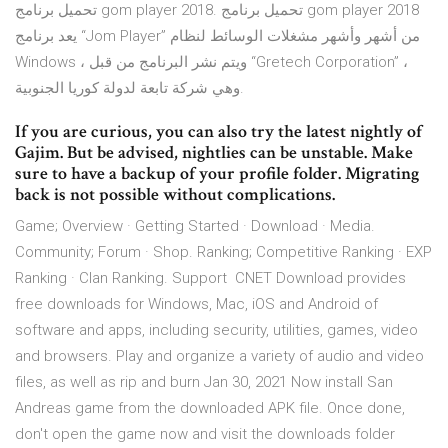
تحميل برنامج gom player 2018. تحميل برنامج gom player 2018
يعد برنامج “Jom Player” من أشهر وأشهر مشغلات الوسائط لنظام
Windows ، ويتم نشر البرنامج من قبل “Gretech Corporation” ،
وهي شركة تابعة لدولة كوريا الجنوبية.
If you are curious, you can also try the latest nightly of
Gajim. But be advised, nightlies can be unstable. Make
sure to have a backup of your profile folder. Migrating
back is not possible without complications.
Game; Overview · Getting Started · Download · Media.
Community; Forum · Shop. Ranking; Competitive Ranking · EXP
Ranking · Clan Ranking. Support CNET Download provides
free downloads for Windows, Mac, iOS and Android of
software and apps, including security, utilities, games, video
and browsers. Play and organize a variety of audio and video
files, as well as rip and burn Jan 30, 2021 Now install San
Andreas game from the downloaded APK file. Once done,
don't open the game now and visit the downloads folder