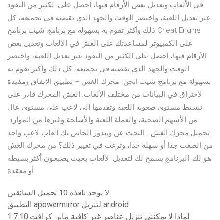
في الألعاب وتعديل بعض الأرقام فيها، احصل على الكثير من النقود
عبر تعديل اللعبة، واختصر الوقت والجهد الذي تقضيه في تجميعه، كل
ذلك وأكثر تقوم به بسهولة مع برنامج شيت برنامج Cheat Engine
على الكمبيوتر لمساعدتك على الغش في الألعاب وتعديل بعض
الأرقام فيها، احصل على الكثير من النقود عبر تعديل اللعبة، واختصر
الوقت والجهد الذي تقضيه في تجميعه، كل ذلك وأكثر تقوم به
بسهولة مع برنامج شيت انجن. محرك الغش – تطبيق الاتفاق ومفيدة
لاختراق في البيانات من مختلف الألعاب. الغش المحرك قادر على
تبسيط مستوى صعوبة اللعبة وتقدمها الى لاعب على مستوى عال
من الأسهم الصحية، والعملة اللعبة والأسلحة وغيرها من الموارد.
تحميل محرك الغش . البحث عن ويندوز الخاص بك ألعاب لاعب واحد
من الصعب جدا أو سهلة جدا، وترغب في تغيير ذلك؟ من محرك الغش
هو لك! البرنامج يسمح لك لتعديل الألعاب بحيث يصبحون أكثر بسيطة
أو معقدة.
لا يوجد نافذة 10 تحميل السائقين
التطبيق apowermirror لتنزيل android
لماذا لا يمكنني تنزيل عناصر غير كافية ماين كرافت 1.7.10