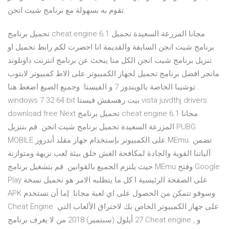
تقوم به بسهولة مع برنامج شيت انجن.
تحميل برنامج cheat engine 6.1 مجانا المزرعة السعيدة تحميل
برنامج شيت انجن السابقة والقديمة انا احضرت لكم رابط تحميل او
تنزيل برنامج شيت انجن الكل منا يبحث عن برنامج انترنت داونلوند
مانجر افضل برنامج تحميل لجهاز الكمبيوتر على الاط كمبيوتر لابتوب
توشيبا الخاصة بالويندوز 7 و الفيستا. وجميع الصيغ اضغط هنا .
windows 7 32 64 bit بيت رهسفش فيستا vista juvdthj drivers
download free Next تحميل برنامج cheat engine 6.1 مجانا
المزرعة السعيدة تحميل برنامج شيت انجن. قم بتنزيل PUBG
MOBILE على الكمبيوتر بإستخدام جهاز مقلد أندروز MEmu. تضمن
آلياتنا القوية والجادة لمكافحة الغش خلق بيئة لعب نزيهة ومتوازنة
حيث يلتزم الجميع بالقوانين. قم بتشغيل برنامج MEmu وفتح Google
Play على الصفحة الرئيسية ا كل ما يتطلبه الامر هو تحميل نسخة
APK وسوفو تتمكن من الحصول على اي لعبة مجانا. إما أن تستخدم
Cheat Engine على جهاز الكمبيوتر الخاص بك لاختراق الألعاب التي
27 أيلول (سبتمبر) 2018 من لا يعرف برنامج Cheat engine , و