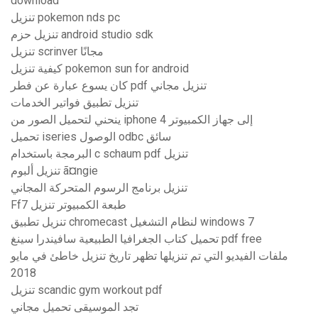
download
تنزيل pokemon nds pc
تنزيل حزم android studio sdk
تنزيل scrinver مجانًا
كيفية تنزيل pokemon sun for android
كان يسوع عبارة عن فطر pdf تنزيل مجاني
تنزيل تطبيق فواتير الخدمات
ينحني لتحميل الصور من iphone 4 إلى جهاز الكمبيوتر
تحميل iseries الوصول odbc سائق
البرمجة باستخدام c schaum pdf تنزيل
تنزيل ألبوم ã¤ngie
تنزيل برنامج الرسوم المتحركة المجاني
Ff7 طبعة الكمبيوتر تنزيل
تنزيل تطبيق chromecast لنظام التشغيل windows 7
تحميل كتاب الجغرافيا الطبيعية سافيندرا سينغ pdf free
ملفات الفيديو التي تم تنزيلها تظهر تاريخ تنزيل خاطئ في مايو
2018
تنزيل scandic gym workout pdf
تجد الموسيقى تحميل مجاني