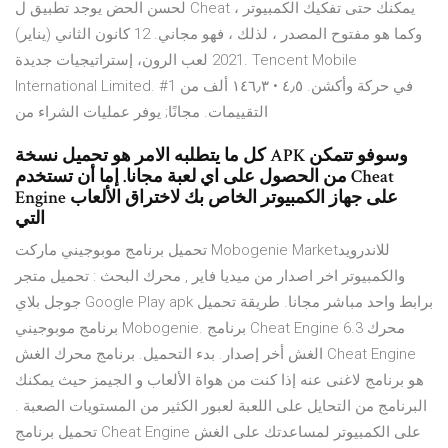
لحسن الحض يوجد تطبيق ل Cheat يمكنك حتى تفكيك الكمبيوتر ،
وكما هو مفتوح المصدر ، لذلك ، فهو مجاني. 12 كانون الثاني (يناير)
2021 لعب الرون، إستراتيجيات جديدة. Tencent Mobile
International Limited. #1 في حركة وأكشن. ٤٫٥ • ١٤٦٫٣ ألف من
التقييمات. مجانًا; يوفر عمليات الشراء من
كل ما يتطلبه الامر هو تحميل نسخة APK وسوفو تتمكن
من الحصول على اي لعبة مجانا. إما أن تستخدم Cheat
Engine على جهاز الكمبيوتر الخاص بك لاختراق الألعاب
التي
تحميل برنامج موبوجيني ماركت Mobogenie Market‏ للاندرويد
والكمبيوتر اخر اصدار من ميديا فاير , محرك البحث : تحميل متجر
جوجل بلاي Google Play apk برابط واحد مباشر مجانا. طريقة تحميل
برنامج موبوجيني Mobogenie. برنامج Cheat Engine 6.3 محرك
الغش أخر إصدار. بدء التحميل. برنامج محرك الغش Cheat Engine
هو برنامج لاغنى عنه إذا كنت من هواة الألعاب و الجيمز حيث يمكنك
البرنامج من التحايل على اللعبة لعبور الكثير من المستويات الصعبة .
تحميل برنامج Cheat Engine على الكمبيوتر لمساعدتك على الغش