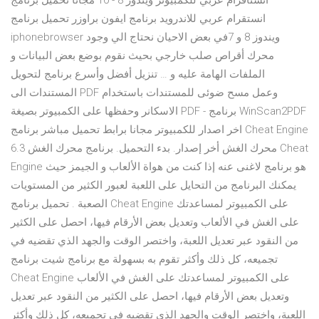
انستاقرام عربي للكمبيوتر ويندوز 8 - 10 مجانا تحميل برنامج
انستقرام عربي للاندرويد برنامج ايفون براوزر تحميل برنامج
iphonebrowser ويندوز 8 و 7في بعض الاحيان نحتاج الي وجود
محرك أقراص صلب خارجي بحيث نقوم بوضع بعض البيانات و
الملفات الهامة عليه و … تنزيل أفضل وأسرع برنامج لتحويل
المستندات الى PDF وعمل مسح ضوئى للمستندات باستخدام
الاسكانر وحفظها على الكمبيوتر بصيغة PDF - برنامج WinScan2PDF
اخر اصدار للكمبيوتر مجانا برابط تحميل مباشر برنامج Cheat Engine
6.3 محرك الغش أخر إصدار. بدء التحميل. برنامج محرك الغش Cheat
Engine هو برنامج لاغنى عنه إذا كنت من هواة الألعاب و الجيمز حيث
يمكنك البرنامج من التحايل على اللعبة لعبور الكثير من المستويات
الصعبة . تحميل برنامج Cheat Engine على الكمبيوتر لمساعدتك
على الغش في الألعاب وتعديل بعض الأرقام فيها، احصل على الكثير
من النقود عبر تعديل اللعبة، واختصر الوقت والجهد الذي تقضيه في
تجميعه، كل ذلك وأكثر تقوم به بسهولة مع برنامج شيت برنامج
Cheat Engine على الكمبيوتر لمساعدتك على الغش في الألعاب
وتعديل بعض الأرقام فيها، احصل على الكثير من النقود عبر تعديل
اللعبة، واختصر الوقت والجهد الذي تقضيه في تجميعه، كل ذلك وأكثر