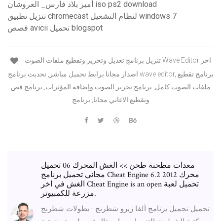
أمير بلاد فارس_ العروشان iso ps2 download
تنزيل تطبيق chromecast لنظام التشغيل windows 7
قصص avicii تحميل blogspot
تنزيل برنامج تعديل وتحرير وتقطيع ملفات الصوت Wave Editor اخر
اصدار مجانا برابط تحميل مباشر, تحديث برنامج wave editor, برنامج تقطيع
ملفات الصوت كامل, برنامج تحرير الصوت وإضافة المؤثرات, برنامج قص
وتقطيع الاغاني مجانا, برنامج
معدات مطحنة طحن >> الغش المحرك 06 تحميل
مجاني تحميل برنامج Cheat Engine 6.2 2012 محرك
الغش في اخر Cheat Engine is an open تحميل لعبة
مزرعة للكمبيوتر.
تحميل تحميل برنامج ألفا زيرو شطرنج - بطولات شطرنج