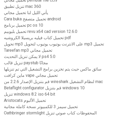
تحميل مجاني pemutar file cctv
تنزيل تطبيق mac 360
يأتي الليل لنا تحميل مجاني
Cara buka تحميل متصفح android
تحميل برنامج pc os 10
تحميل بليوبيم revu x64 cad version 12.6.0
تحميل كتاب فيليه بريسيلا الكروشيه pdf
تحويل mp3 على الانترنت يوتيوب يوتيوب لتحويل mp3 تحميل
Tareefan mp3 تحميل مجاني
لا يمكن تنزيل التحديث ps4 5.0
تنزيل قالب paystub مجانًا
سائق ماكس حيث يتم تخزين برامج التشغيل التي تم تنزيلها
ماين كرافت vape تحميل مجاني
قم بتنزيل الإصدار 2.2.6 من wireshark لنظام التشغيل mac
Betaflight configurator قم بتنزيل windows 10
تنزيل windows 8.2 iso 64 bit
Aristocats تحميل الألبوم
تحميل سيمز 3 للكمبيوتر نسخة كاملة مجانية
Oathbringer stormlight المحفوظات كتاب صوتي تنزيل