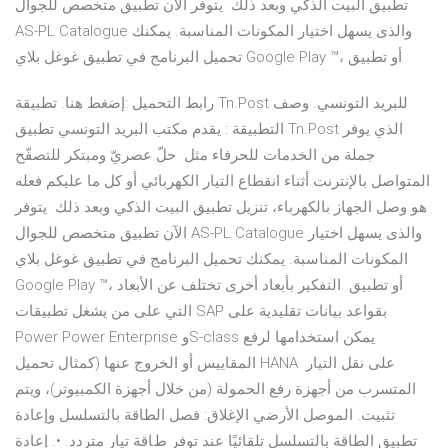
تطبيق البيت الذكي وبعد ذلك يتوفر الآن تطبيق متخصص للجوال
AS-PL Catalogue والذى يسهل اختيار المكونات المناسبة. يمكنك
تحميل البرنامج في تطبيق غوغل بلاي Google Play ™، أو تطبيق
رابط التحميل :إضغط هنا. تطبيقة Tn.Post للبريد التونسي. وصف
التطبيقة : يقدم مكتب البريد التونسي تطبيق Tn.Post الذي يوفر
جملة من الخدمات للحرفاء مثل حلّ عصريّ ومبتكر للتصفّح
المتواصل بالإنترنت أثناء انقطاع التيار الكهربائي أو كل ما عليكم فعله
هو وصل الجهاز بالكهرباء، تنزيل تطبيق البيت الذكي وبعد ذلك يتوفر
الآن تطبيق متخصص للجوال AS-PL Catalogue والذى يسهل اختيار
المكونات المناسبة. يمكنك تحميل البرنامج في تطبيق غوغل بلاي
Google Play ™، أو تطبيق اﻟﺘﻔﻜﻴﺮ ﺑﺄﺑﻌﺎد أﺧﺮى ﺗﺨﺘﻠﻒ ﻋﻦ اﻷﺑﻌﺎد
اﻟﺘﻲ ﻋﻠﻰ ﻣﻦ ﻳﺸﻐﻞ ﺗﻄﺒﻴﻘﺎت SAP ﺑﻘﻮاﻋﺪ ﺑﻴﺎﻧﺎت ﺗﻘﻠﻴﺪﻳﺔ ﻋﻠﻰ
Power Power Enterprise وS-class ﻳﻤﻜﻦ اﺳﺘﺨﺪاﻣﻬﺎ ﻟﺮﻓﻊ
اﻟﻤﻘﺎﻳﻴﺲ أو اﻟﺨﺮوج ﻋﻨﻬﺎ (ﻛﻤﺜﺎل ﺗﺤﻤﻴﻞ HANA ﻋﻠﻰ ﻧﻘﻞ ﺍﻟﺘﻴﺎﺭ
ﺍﻟﻤﺘﺴﺮﺏ ﻣﻦ ﺃﺟﻬﺰﺓ ﺭﻓﻊ ﺍﻟﺤﻤﻮﻟﺔ (ﻣﻦ ﺧﻼﻝ ﺃﺟﻬﺰﺓ ﺍﻟﻜﻤﺒﻴﻮﺗﺮ)، ﻭﻳﺘﻢ
ﺗﺜﺒﻴﺖ. ﺍﻟﻤﻮﺻﻞ ﺍﻷﺭﺿﻲ ﺍﻹﻏﻼﻕ: ﻓﺼﻞ ﺍﻟﻄﺎﻗﺔ ﺑﺎﻟﺘﺴﻠﺴﻞ ﻭﺇﻋﺎﺩﺓ
ﺗﻄﺒﻴﻖ ﺍﻟﻄﺎﻗﺔ ﺑﺎﻟﺘﺴﻠﺴﻞ ﺗﻠﻘﺎﺋﻴًﺎ ﻋﻨﺪ ﺗﻮﻓﺮ ﻁﺎﻗﺔ ﺗﻴﺎﺭ ﻣﺘﺮﺩﺩ. •. ﺇﻋﺎﺩﺓ