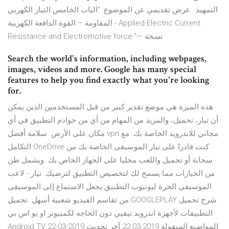
ﺍﻟﺘﻤﻬﻴﺪ: عرض تقديمي عن الموضوع: "الباب الخامس التيار الكهربي
- المقاومة – القوة الدافعة الكهربية Applied Electric Current
Resistance and Electromotive force."— نسخة
Search the world's information, including webpages,
images, videos and more. Google has many special
features to help you find exactly what you're looking
for.
هذه الميزة هي موضع تقدير كبير من قبل المستخدمين الذين يمكن
أن تيار، تحميل، والمزيد من المهام من أي من خوادم التطبيق في أي
مكان على الأرض. سلامة أفضل vpn مجاني للاندرويد الخاصة بك. مع
التكامل OneDrive كنت قادرا على تيار الموسيقى الخاصة بك من
سحابة أو تحميل واللعب محليا على الجهاز الخاص بك. ويشمل طن
من الخيارات مما يسمح لك لتخصيص التطبيق لترضيك. تيار - لاعب
الموسيقى الحرة ليوتيوب التطبيق يجعل الاستماع إلى الموسيقى
من تقاسم الفيديو شعبية أسهل. تحميل GOOGLEPLAY شرح تحميل
التطبيقات لأجهزة اندرويد تيفيي دون الحاجه لكمبيوتر او يو اس بي
Android TV المواضيع المنقولة 2019-03-22 آخر تحديث 2019-03-22