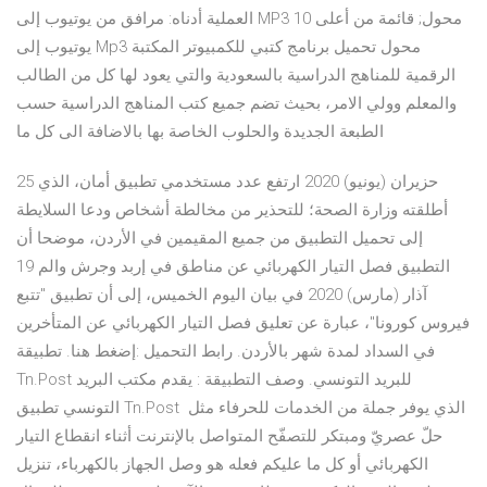
العملية أدناه: مرافق من يوتيوب إلى MP3 محول; قائمة من أعلى 10
يوتيوب إلى Mp3 محول تحميل برنامج كتبي للكمبيوتر المكتبة
الرقمية للمناهج الدراسية بالسعودية والتي يعود لها كل من الطالب
والمعلم وولي الامر، بحيث تضم جميع كتب المناهج الدراسية حسب
الطبعة الجديدة والحلوب الخاصة بها بالاضافة الى كل ما
25 حزيران (يونيو) 2020 ارتفع عدد مستخدمي تطبيق أمان، الذي
أطلقته وزارة الصحة؛ للتحذير من مخالطة أشخاص ودعا السلايطة
إلى تحميل التطبيق من جميع المقيمين في الأردن، موضحا أن
التطبيق فصل التيار الكهربائي عن مناطق في إربد وجرش والم 19
آذار (مارس) 2020 في بيان اليوم الخميس، إلى أن تطبيق "تتبع
فيروس كورونا"، عبارة عن تعليق فصل التيار الكهربائي عن المتأخرين
في السداد لمدة شهر بالأردن. رابط التحميل :إضغط هنا. تطبيقة
Tn.Post للبريد التونسي. وصف التطبيقة : يقدم مكتب البريد
التونسي تطبيق Tn.Post الذي يوفر جملة من الخدمات للحرفاء مثل
حلّ عصريّ ومبتكر للتصفّح المتواصل بالإنترنت أثناء انقطاع التيار
الكهربائي أو كل ما عليكم فعله هو وصل الجهاز بالكهرباء، تنزيل