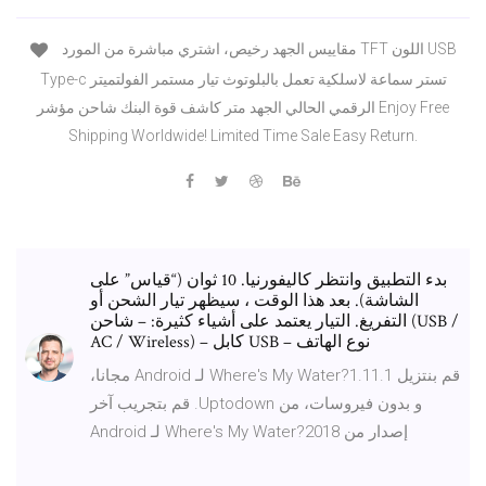
مقاييس الجهد رخيص، اشتري مباشرة من المورد TFT اللون USB
Type-c تستر سماعة لاسلكية تعمل بالبلوتوث تيار مستمر الفولتميتر
الرقمي الحالي الجهد متر كاشف قوة البنك شاحن مؤشر Enjoy Free
Shipping Worldwide! Limited Time Sale Easy Return.
بدء التطبيق وانتظر كاليفورنيا. 10 ثوان (“قياس” على
الشاشة). بعد هذا الوقت ، سيظهر تيار الشحن أو
التفريغ. التيار يعتمد على أشياء كثيرة: – شاحن (USB /
AC / Wireless) – كابل USB – نوع الهاتف
‫قم بنتزيل Where's My Water?1.11.1 لـ Android مجانا،
و بدون فيروسات، من Uptodown. قم بتجريب آخر
إصدار من Where's My Water?2018 لـ Android