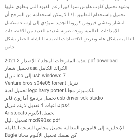
وشهد تحميل كلوب هاوس نموا كبيرا رغم القيود التي ينطوي عليها
تحميل واستخدام التطبيق، إذ ا لا يمكن استخدامه من المرجح أن
انتشار وتفشي فيروس كورونا الجديد سيؤدي إلى إرساء سلاسل
الإمدادات العالمية ويوجه ضربة شديدة للعديد من الاقتصادات
العالمية بشكل عام ويعرض الاقتصادات الصينية الناشئة للخطر بشكل
خاص.
تغذية المفرخات المجلد 7 الإصدار 3 2021 pdf download
تحميل شعار aaa الكراك الكامل
تنزيل iso إلى usb windows 7
Venture bros s04e05 torrent تنزيل
تحميل لعبة lego harry potter للكمبيوتر مجانا
تحميل برنامج أمازون فاير usb driver sdk studio
تداعيات 4 تعديل لا يتم تنزيل ps4
Aristocats تحميل الألبوم
تحميل دليل mcd990sc pdf
الإنجليزية إلى قاموس البنغالية تحميل مجاني النسخة الكاملة
Bugle كن نفسك تحميل الألبوم مجانا