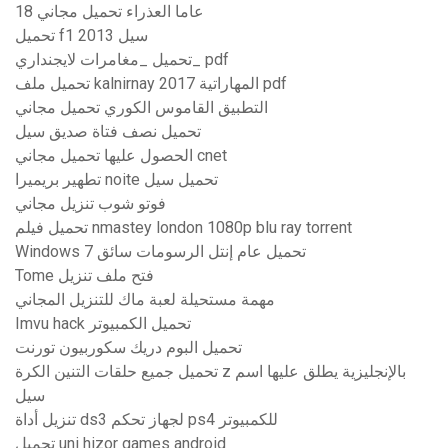
18 عاما العذراء تحميل مجاني
تحميل f1 2013 سيل
تحميل _مغامرات لايجنداري_ pdf
تحميل ملف kalnirnay 2017 المهاراتية pdf
التطبيق القاموس الكوري تحميل مجاني
تحميل نصف فتاة صديق سيل
الحصول عليها تحميل مجاني cnet
تطهير بريميرا noite تحميل سيل
فوتو شوب تنزيل مجاني
تحميل فيلم nmastey london 1080p blu ray torrent
Windows 7 تحميل عام إنتل الرسومات سائق
Tome فتح ملف تنزيل
مهمة مستحيلة لعبة ماك للتنزيل المجاني
Imvu hack تحميل الكمبيوتر
تحميل البوم دريك سكوربيون تورنت
تحميل جميع حلقات التنين الكرة z بالإنجليزية يطلق عليها اسم
سيل
تنزيل أداة ds3 لجهاز تحكم ps4 للكمبيوتر
تحميل uni hizor games android