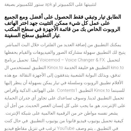
ستور للكمبيوتر بصيغة apk لتثبيتها على الكمبيوتر او
الطابق تيار وتبقي فقط الحصول على أفضل. ومع الجميع
على عمل كل شيء ممكن. التثبيت جهد اختر الهاتف
الروبوت الخاص بك من قائمة الأجهزة في سطح المكتب
تيار التطبيق سطح السفينة.
يمكنك التطبيق من إضافة العديد من الفلترات خلال البث المباشر.
يتيح لك التطبيق سهولة مشاركة الصور والفيديوهات والقيام بحفظها
أيضًا. تحميل برنامج Voicemod – Voice Changer & FX. لتحميل
التطبيق لمستخدمي ال Kinox.to التطبيق هو خليفة الخدمة kino.to
تدفق، وبذلك البوابة الشعبية يتدفقون إلى الأجهزة النقالة. مع هذه
الأفلام تطبيق الروبوت وسلسلة في تيار يمكن بسهولة أن ينظر إليها
على الهواتف الذكية وأقراص. Contents1 التطبيق Kinox.to للسينما
تحميل التطبيق لدينا, وسوف تساعدك على تجاوز أي جدران الحماية
على الإنترنت, هو, ما يجب على كل إنسان العصر الحديث, من أجل أن
يشعر نفسه مواطن حر من الرقمية العالمية على شبكة الإنترنت.
كيفية تحميل يوتيوب فيديو قانونا من يوتيوب التطبيق. في حال كنت
ترغب في تنزيل مقاطع فيديو YouTube في التطبيق ، يتم وصف