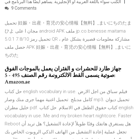
الكتب سواء باللغة العربية أو الإنجليزية. يساهم أيضًا هذا البرنامج في
9 Comments
تحميل 妊娠・出産・育児の安心情報【無料】_まいにちのたま
ひよ مجان ا على android APK ملف jp.co.benesse.maitama
5.0.1 7.8/10 تحميل رمز QR مشاركة معلومات قصيرة بشكل عام ،
حصل ملف APK 妊娠・出産・育児の安心情報【無料】_まいに
ちのた
جهاز طارد للحشرات و الفئران يعمل بالموجات الفوق
صوتية يسمى القط الالكترونىة رقم الصنف 495 - 5:
Amazon.ae
حل كتاب english vocabulary in use. فيلم سباق من اجل الارض
كامل مدبلج. تحميل اغنية مهما جرى منك وصار mp3. تحميل ديوان
خليل مطران pdf. كتاب حقوق الطفل في الاسلام. حل كتاب english
vocabulary in use. Me and my broken heart nightcore. Faster
Reboot هل يستغرق هاتفك وقتًا طويلاً لإعادة التشغيل؟ هل تريد أن
تجعل عملية إعادة التشغيل من الهاتف الذكي الروبوت الخاص بك