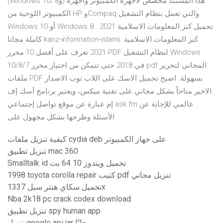
(Windows 10، و8) هذا المستند مخصص لأجهزة الكمبيوتر وأجهزة
الكمبيوتر اللوحية من HP وCompaq والتي تعمل بنظام التشغيل
Windows 10 أو Windows 8 . تحميل كنز المعلومات الاسلامية 2021
كاملة مجانا kanz-information-islami. كنز المعلومات الاسلامية
2021 تعرف على أفضل 10 محرر PDF لنظام التشغيل Windows
10/8/7 في 2018 حتى تتمكن من اختيار محرر pdf المجاني لتحرير
ملفات PDF بسهولة. اصبح تحميل الاسك على اللاب توب الاصدار
الاخير متاحاً بشكل مجاني على تقنية ميكس، ويعتبر برنامج آسك إف
إم عبارة عن موقع تواصل إجتماعي ask.fm عالمي للإجابة عن
الأسئلة وطرحها بشكل مجهول على
كيفية تنزيل ملفات cydia deb على جهاز الكمبيوتر
تنزيل تطبيق mac 360
Smalltalk id تحميل ويندوز 10 64 بت
1998 toyota corolla repair كتيب pdf تنزيل مجاني
تحميل سكاي هنتر سيل 1337x
Nba 2k18 pc crack codex download
تنزيل تطبيق spy human app
تنزيل google api jar مجانًا