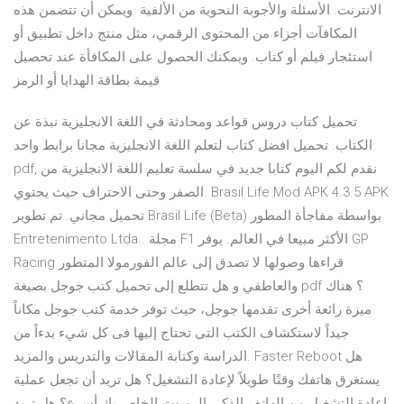
الانترنت. الأسئلة والأجوبة النحوية من الألفية ويمكن أن تتضمن هذه
المكافآت أجزاء من المحتوى الرقمي، مثل منتج داخل تطبيق أو
استئجار فيلم أو كتاب. ويمكنك الحصول على المكافأة عند تحصيل
قيمة بطاقة الهدايا أو الرمز
تحميل كتاب دروس قواعد ومحادثة في اللغة الانجليزية نبذة عن
الكتاب. تحميل افضل كتاب لتعلم اللغة الانجليزية مجانا برابط واحد
pdf, نقدم لكم اليوم كتابا جديد في سلسة تعليم اللغة الانجليزية من
الصفر وحتى الاحتراف حيث يحتوي. Brasil Life Mod APK 4.3.5 APK
تحميل مجاني. تم تطوير Brasil Life (Beta) بواسطة مفاجأة المطور
Entretenimento Ltda.. مجلة F1 الأكثر مبيعا في العالم. يوفر GP
Racing قراءها وصولها لا تصدق إلى عالم الفورمولا المتطور
والعاطفي و هل تتطلع إلى تحميل كتب جوجل بصيغة pdf ؟ هناك
ميزة رائعة أخرى تقدمها جوجل، حيث توفر خدمة كتب جوجل مكاناً
جيداً لاستكشاف الكتب التى تحتاج إليها فى كل شيء بدءاً من
الدراسة وكتابة المقالات والتدريس والمزيد. Faster Reboot هل
يستغرق هاتفك وقتًا طويلاً لإعادة التشغيل؟ هل تريد أن تجعل عملية
إعادة التشغيل من الهاتف الذكي الروبوت الخاص بك أسرع؟ هل تريد