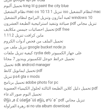
تحميل ألبوم king lil g paint the city blue
نظام التشغيل mac os 10.13.1 تنزيل iso لنظام التشغيل mac
لعبة أمازون وتنزيل البرامج لنظام التشغيل windows 10
صياغة وتنفيذ استراتيجية الطبعة العشرون pdf تنزيل مجاني
تحميل احصائيات جيمس مكلايف pdf free
1.11.2 ماين كرافت تنزيل
تحميل الملف من فحص أدوات الكروم
تنزيل ملف من google bucket node js
كيفية تنزيل ملفات cydia deb على جهاز الكمبيوتر
تحميل خرائط جوجل للكمبيوتر ويندوز 7 مجانا
تحميل sdk android manager
تحميل ايمانويل كانط pdf
تنزيل ps4 gta v mods
تحميل برنامج adobe photo for pc
تحميل دليل كلاين الطبعة الثالثة لحلول الكيمياء العضوية pdf
تحميل البوم صور الدعاء
Ø§ù „ø £ ùšø§ø¯ùš ø§ù„ ø³ùˆø¯ pdf تنزيل مجاني
زهرة الفراولة ai no uta album download