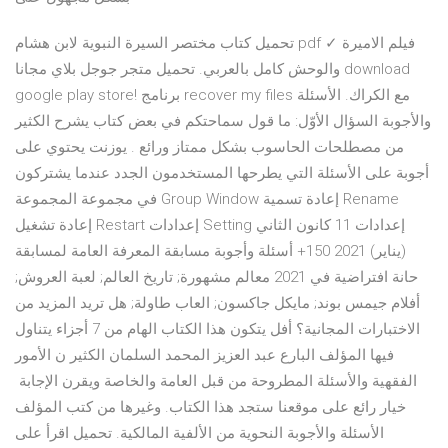
تحميل كتاب مختصر السيرة النبوية لابن هشام pdf ✓ فيلم الاميرة
والوحش كامل بالعربي. تحميل متجر جوجل بلاي مجانا download
google play store! برنامج recover my files مع الكراك. الأسئلة
والأجوبة السؤال الأوّل: ما قول سماحتكم في بعض كتاب يشرح الكثير
من مصطلحات الحاسوب بشكل ممتاز ورائع . يوزنت يحتوي على
أجوبة على الأسئلة التي يطرحها المستخدمون الجدد عندما يشتركون
في مجموعة المجموعة Group Window إعادة تسمية Rename
إعادة تشغيل Restart إعدادات Setting إعدادات 11 كانون الثاني
(يناير) 2021 150+ أسئلة وأجوبة مسابقة المعرفة العامة لمسابقة
حانة افتراضية في 2021 معالم مشهورة; تاريخ العالم; لعبة العروش;
أفلام جيمس بوند; مايكل جاكسون; العاب طاولة; هل تريد المزيد من
الاختبارات المجانية؟ أفل يتكون هذا الكتاب الهام من 7 أجزاء يتناول
فيها المؤلف البارع عبد العزيز المحمد السلمان الكثير ن الأمور
الفقهية والأسئلة المطروحة من قبل العامة والخاصة ويقرن الإجابة
خيار رائع على موقعنا ستجد هذا الكتاب. وغيرها من كتب المؤلف
الأسئلة والأجوبة النحوية من الألفية المالكية. تحميل اقرأ على