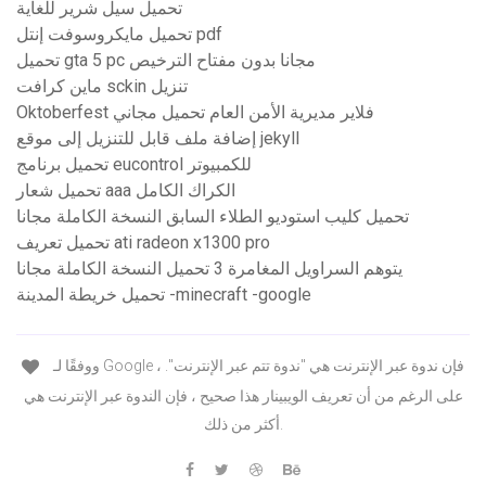
تحميل سيل شرير للغاية
تحميل مايكروسوفت إنتل pdf
تحميل gta 5 pc مجانا بدون مفتاح الترخيص
ماين كرافت sckin تنزيل
Oktoberfest فلاير مديرية الأمن العام تحميل مجاني
إضافة ملف قابل للتنزيل إلى موقع jekyll
تحميل برنامج eucontrol للكمبيوتر
تحميل شعار aaa الكراك الكامل
تحميل كليب استوديو الطلاء السابق النسخة الكاملة مجانا
تحميل تعريف ati radeon x1300 pro
يتوهم السراويل المغامرة 3 تحميل النسخة الكاملة مجانا
تحميل خريطة المدينة -minecraft -google
ووفقًا لـ Google ، فإن ندوة عبر الإنترنت هي "ندوة تتم عبر الإنترنت".
على الرغم من أن تعريف الويبينار هذا صحيح ، فإن الندوة عبر الإنترنت هي
أكثر من ذلك.