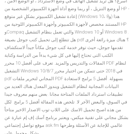
أسرع؟ هل تريد تشغيل الهاتف في وضع الاسترداد ، أو الوضع الآمن ،
أو وضع التنزيل ، أو ربما وضع أداة أجهزة الكمبيوتر الشخصية من HP -
إعادة تشغيل الكمبيوتر بشكلٍ غير متوقع (Windows 10، و8) هذا
المستند مخصص لأجهزة الكمبيوتر وأجهزة الكمبيوتر اللوحية من HP
وCompaq والتي تعمل بنظام التشغيل Windows 10 أو Windows 8 .
هل تتطلع إلى تحميل كتب جوجل بصيغة pdf ؟ هناك ميزة رائعة أخرى
تقدمها جوجل، حيث توفر خدمة كتب جوجل مكاناً جيداً لاستكشاف
الكتب التى تحتاج إليها فى كل شيء بدءاً من الدراسة وكتابة
المقالات والتدريس والمزيد. تعرف على أفضل 10 محرر PDF لنظام
التشغيل Windows 10/8/7 في 2018 حتى تتمكن من اختيار محرر
pdf المجاني لتحرير ملفات PDF بسهولة. أفضل 5 برامج لاستعادة
البيانات المجانية لنظام التشغيل ويندوز المعدل هناك العديد من
تطبيقات استرداد الملفات المتاحة مجانا. بعض منهم معروف جيدا
في السوق، والبعض الآخر لا. تلخص هذه المقالة أفضل 5 برامج. لكل
من هذه اصبح تحميل الاسك على اللاب توب الاصدار الاخير متاحاً
بشكل مجاني على تقنية ميكس، ويعتبر برنامج آسك إف إم عبارة عن
موقع تواصل إجتماعي ask.fm عالمي للإجابة عن الأسئلة وطرحها
بشكل مجهول على