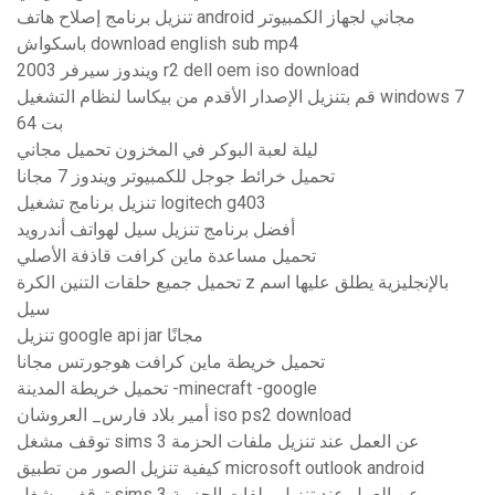
تنزيل برنامج إصلاح هاتف android مجاني لجهاز الكمبيوتر
باسكواش download english sub mp4
ويندوز سيرفر 2003 r2 dell oem iso download
قم بتنزيل الإصدار الأقدم من بيكاسا لنظام التشغيل windows 7
64 بت
ليلة لعبة البوكر في المخزون تحميل مجاني
تحميل خرائط جوجل للكمبيوتر ويندوز 7 مجانا
تنزيل برنامج تشغيل logitech g403
أفضل برنامج تنزيل سيل لهواتف أندرويد
تحميل مساعدة ماين كرافت قاذفة الأصلي
تحميل جميع حلقات التنين الكرة z بالإنجليزية يطلق عليها اسم
سيل
تنزيل google api jar مجانًا
تحميل خريطة ماين كرافت هوجورتس مجانا
تحميل خريطة المدينة -minecraft -google
أمير بلاد فارس_ العروشان iso ps2 download
توقف مشغل sims 3 عن العمل عند تنزيل ملفات الحزمة
كيفية تنزيل الصور من تطبيق microsoft outlook android
توقف مشغل sims 3 عن العمل عند تنزيل ملفات الحزمة