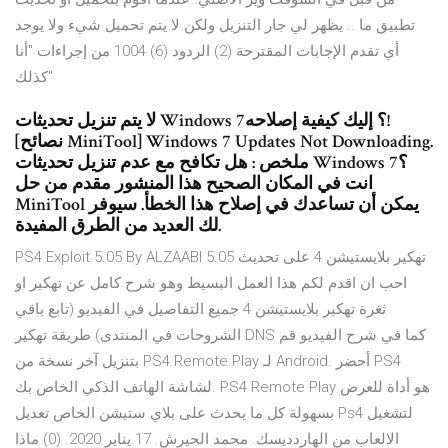
تطبيق ما .. يظهر لي جار التنزيل ولكن لا يتم تحميل شيء ولا يوجد
أي تقدم الإجابات المقترحة (2) الردود (6) 1004 من إجراءات "أنا
كذلك"
لا يتم تنزيل تحديثات Windows 7؟ إليك كيفية إصلاحه!
[نصائح MiniTool] Windows 7 Updates Not Downloading.
ملخص : هل تكافح مع عدم تنزيل تحديثات Windows 7؟
انت في المكان الصحيح هذا المنشور مقدم من حل
MiniTool يمكن أن تساعدك في إصلاح هذا الخطأ. سيوفر
لك العديد من الطرق المفيدة.
PS4 Exploit 5.05 By ALZAABI تهكير بلايستيشن 4 على تحديث 5.05
احب ان اقدم لكم هذا العمل البسيط وهو شرح كامل عن تهكير او
ثغرة تهكير بلايستيشن 4 جميع التفاصيل في الفيديو (تابع باقي
الشروحات في المنتدى) طريقة تهكير DNS كما في شرح الفيديو قم
بتنزيل آخر نسخة من PS4 Remote Play لـ Android. أحضر PS4
لشاشة الهاتف الذكي الخاص بك. PS4 Remote Play هو أداة للعرض
بسهولة كل ما يحدث على بلاي ستيشن الخاص تعديل Ps4 لتشغيل
الالعاب من الهاردديسك. محمد الحيرش. 17 يناير 2020. (0) ماذا