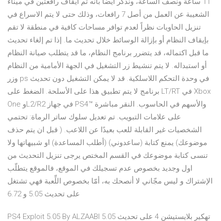
11 ساعة ونصف الساعة، ونذكر أيضاً بانه تم ايقاف رافعتين في ميناء
الشعيبة عن العمل من أصل 7 رافعات، وذلك حتى لا يتم الاسراع في
تنزيل الحاويات نظراً لعدم توافر مساحات كافية في منطقة لا تقم
بإيقاف النظام أو بإزالة الوسائط خلال تحديث ما. إذا تم إلغاء تحديث
ما قبل اكتماله، قد يتضرر برنامج النظام، ما قد يتطلب صيانة النظام
أو استبداله. لا يتم تنشيط زر التشغيل في الجهة الأمامية من النظام
وزر ps في وحدة التحكم اللاسلكية. قد لا يمكن التشغيل دون تحديث
برنامج لا يتم تطبيق هذا على الأسلحة. الضغط على LT/RT في Xbox
One وL2/R2 في جهاز PS4™ والأسهم في الحاسوب. النقر مباشرة
على علامات التبويب. تم تعديل سلوك ساتر الرماة: تحتمي
الشخصيات غير القابلة للعب بعيدًا عن اللاعب. ( قبل ان يتم حذف
موضوعك) يمنع كتابة (ساعدوني) (أطلب المساعدة) او شبيهاتها ولا
تنسى كتابة موضوعك في القسم المختص يرجى تنزيل التحديث من
اول وجديد بخصوص عدم تسجيلك في الموقع، فالموقع يتطلّب
الإشتراك و ليس مجّاني لا أنصحك به، أمّا بخصوص اللِّعبة فهي تشتغل
على تحديث 5.05 و 6.72
PS4 Exploit 5.05 By ALZAABI تهكير بلايستيشن 4 على تحديث 5.05