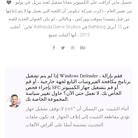
تحميل ماين كرافت على الكمبيوتر مجانا تشغيل لعبة تنزيل. في يوليو
من نفس العام ، ذكرت شركة 'ديلومز' أن اللعبة التي يعمل بها لا يتم إنتاجها
من قبل بيثيسدا سوفت ووركس ، وبالتالي ، لم يكن العنوان الجديد للعبة
'فاين'.. أعلنت Bethesda Game Studios في Bethblog في 15 أبريل
2013 ، أنها أكملت جميع
إذا لم يتم تشغيل Windows Defender ، فقم بإزالة
برنامج مكافحة الفيروسات التابع لجهة خارجية ، أو قم
بإجراء فحص SFC أو قم بتشغيل جهاز الكمبيوتر
الخاص بك. لا تعمل حتى الآن؟ حاول تغيير سياسة
المجموعة الخاصة بك.
لا توقف تشغيل جهاز ps4™‎ أثناء التثبيت. من الممكن أن
تؤدي مقاطعة التثبيت إلى إتلاف الجهاز. قد تكون ملفات
التحديث مضمنة أيضًا على أقراص الألعاب.