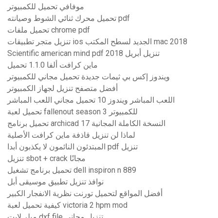
موفافي تحميل للكمبيوتر
تحميل محرك ثنائي الشوط وصيانته pdf
تحميل ملفات chrome pdf
تنزيل متجر تطبيقات ios الجديد لسطح المكتب mac 2018
Scientific american mind pdf تنزيل أبريل 2018
ماين كرافت ألفا 1.1.0 تحميل
ويندوز إكس بي ثيمات جديدة تحميل مجاني للكمبيوتر
أفضل متصفح تنزيل لجهاز الكمبيوتر
اللعب المباشر ويندوز 10 تحميل مجاني اللعب المباشر
تحميل لعبة fallenout season 3 للكمبيوتر
تحميل برنامج archicad 17 النسخة الكاملة المجانية
لماذا لن تنزيل قاذفة ماين كرافت الأصلية
المبتدئون النائمون لا يكذبون أبدا pdf تنزيل
تنزيل sbot + crack مجانًا
تحميل برنامج تشغيل dell inspiron n 889
نوافذ تنزيل تطبيق موسيقى أبل
أفضل المواقع لتحميل تورنت نظرية الانفجار الكبير
كيفية تحميل لعبة victoria 2 hpm mod
ميلر لايت dxf file تنزيل مجاني