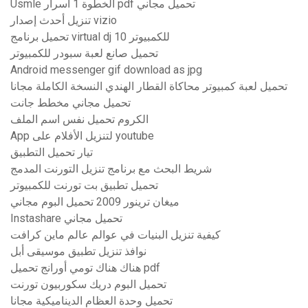
Usmle الخطوة 1 أسرار pdf تحميل مجاني
تنزيل أحدث إصدار vizio
تحميل برنامج virtual dj 10 للكمبيوتر
تحميل صانع لعبة سبودر للكمبيوتر
Android messenger gif download as jpg
تحميل لعبة كمبيوتر محاكاة القطار الهندي النسخة الكاملة مجانا
تحميل مجاني مخطط جانت
الكروم تحميل نفس اسم الملف
App لتنزيل الأفلام على youtube
تيار تحميل التطبيق
شريط البحث مع برنامج تنزيل التورنت المدمج
تحميل تطبيق بت تورنت للكمبيوتر
ميغان ترينور 2009 تحميل البوم مجاني
Instashare تحميل مجاني
كيفية تنزيل البنيات في عوالم عالم ماين كرافت
نوافذ تنزيل تطبيق موسيقى أبل
هناك هناك تومي أورانج تحميل pdf
تحميل البوم دريك سكوربيون تورنت
تحميل وحدة العظام الديناميكية مجانا