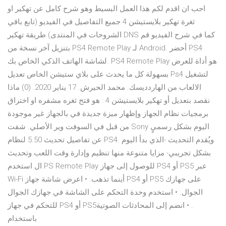
احب ان اقدم لكم هذا العمل البسيط وهو شرح كامل عن تهكير او
ثغرة تهكير بلايستيشن 4 جميع التفاصيل في الفيديو (تابع باقي
الشروحات في المنتدى) طريقة تهكير DNS كما في شرح الفيديو قم
بتنزيل آخر نسخة من PS4 Remote Play لـ Android. أحضر PS4
لشاشة الهاتف الذكي الخاص بك. PS4 Remote Play هو أداة للعرض
بسهولة كل ما يحدث على بلاي ستيشن الخاص تعديل Ps4 لتشغيل
الالعاب من الهاردديسك. محمد الحيرش. 17 يناير 2020. (0) ماذا
نقصد بتعديل أو تهكير بلايستيشن 4 : هو فتح ثغره مشفره او اختراق
برمجيات نظام الجهاز وإظهار ميزة جديدة في بالجهاز غير موجودة
من قبل في السوفت وير الأصلي. شفت Sony اليوم بشكل رسميٍ
عن تفاصيل تحديث 5.50 لنظام PS4. ويُقدم التحديث -الذي بدأ اليوم
بشكل تجريبي- مزايا متنوعة منها تنظيم وإدارة وقت اللعب وتحديث
ال استخدم PS Remote Play للوصول إلى جهاز PS4 أو PS5 عبر
Wi-Fi أينما تذهب. • اعرض شاشة جهاز PS4 أو PS5 على جهازك
الجوال. • استخدم وحدة التحكم على الشاشة في جهازك الجوال
للتحكم في جهاز PS4 أو PS5‏. • انضم إلى المحادثات الصوتية
باستخدام