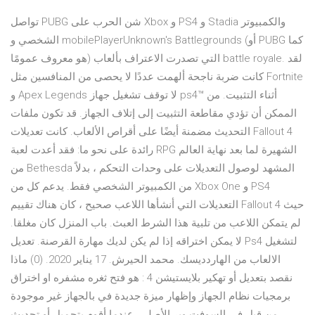
تواصل PUBG شن الحرب على Xbox و PS4 و Stadia والكمبيوتر
الشخصي و mobilePlayerUnknown's Battlegrounds (أو PUBG كما
هو معروف عمومًا) التي تصدرت الاعتراف بألعاب battle royale. لقد
كانت ضربة ناجحة ألهمت عددًا لا يحصى من المنافسين مثل Fortnite
و Apex Legends لا توقف تشغيل جهاز ps4™‎ أثناء التثبيت. من
الممكن أن تؤدي مقاطعة التثبيت إلى إتلاف الجهاز. قد تكون ملفات
التحديث مضمنة أيضًا على أقراص الألعاب. كانت تعديلات Fallout 4
رائدة على نحو ما: فقد أعدت لعبة RPG الشهيرة لما بعد نهاية العالم
من Bethesda المشهد لوصول التعديلات على وحدات التحكم ، بدلاً
من الكمبيوتر الشخصي فقط. يدعم كل من Xbox One و PS4
التعديلات التي أنشأها اللاعب صحيح ، كان هناك تقييم Fallout 4 حيث
لم يتمكن اللاعب من تلبية هذا الشرط العبث. باب المنزل كان مغلقا.
لا يمكن اختراقه إذا لم يكن لديك مهارة القرصنة. تعديل Ps4 لتشغيل
الالعاب من الهاردديسك. محمد الحيرش. 17 يناير 2020. (0) ماذا
نقصد بتعديل أو تهكير بلايستيشن 4 : هو فتح ثغره مشفره او اختراق
برمجيات نظام الجهاز وإظهار ميزة جديدة في بالجهاز غير موجودة
من قبل في السوفت وير الأصلي. عندما أقوم بتحميل أو تحديث