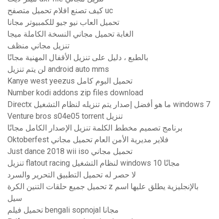
كيف تصنع افلام تحميل متصفح uc
تحميل العاب نيو جيو للكمبيوتر مجانا
الغابة تحميل مجاني النسخة الكاملة ميجا
تنزيل مجاني منظف
بالطبع ، دليل على تنزيل الأقفال المهنية مجانًا
لن يتم تنزيل android auto mms
Kanye west yeezus تحميل البوم كامل
Number kodi addons zip files download
Directx ما هو أفضل إصدار يتم تنزيله لنظام التشغيل windows 7
Venture bros s04e05 torrent تنزيل
برنامج تصميم مخطط الكلمة تنزيل الإصدار الكامل مجانًا
Oktoberfest فلاير مديرية الأمن العام تحميل مجاني
Just dance 2018 wii iso تحميل مجاني
تنزيل flatout racing لنظام التشغيل windows 10 مجانًا
لا حصر له تحميل التطبيق التحرير والسرد
تحميل جميع حلقات التنين الكرة z بالإنجليزية يطلق عليها اسم
سيل
تحميل فيلم bengali sopnojal مجانا