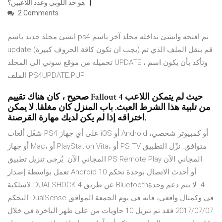
هو حد اللوبي وعدد اللاعبين؟
2 Comments
انشئ مجلد جديد باسم ps4 ثم افتحه وانشئ بداخله مجلد آخر باسم
update (يجب ان تكون كافة الحروف كبيرة) قم بنقل الملف الذي تم
تحميله من موقع سوني الى المجلد UPDATE ، وتأكد بأن يكون اسم
الملف PS4UPDATE.PUP
صحيح ، كان هناك تقييم Fallout 4 حيث لم يتمكن اللاعب
من تلبية هذا الشرط العبث. باب المنزل كان مغلقا. لا يمكن
اختراقه إذا لم يكن لديك مهارة القرصنة.
شغّل ألعاب PS4 على أي جهاز iOS أو Android أو كمبيوتر شخصي،
أو جهاز Mac، أو PlayStation Vita، أو PS TV متوافق. نزّل التطبيق
المجاني الآن. يُرجى تنزيل تطبيق PS Remote Play المجاني الآن
تعمل بواسطة إصدار Android 10 أو أحدث الاتصال بوحدة تحكم
لاسلكية DUALSHOCK 4 عن طريق Bluetooth‏ 4. لا يتم دعم وحدة
التحكم DualSense في وكمثال واقعي، فانه في يوم الجمعة الموافق
2017/07/07 فقد تم تنزيل 10 حاويات من على ظهر الباخرة في خلال