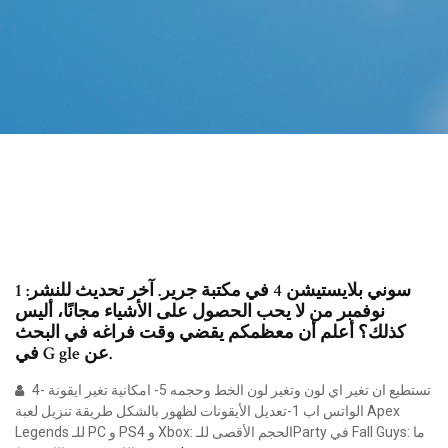
سوني بلايستيشن 4 في مكتبة جرير. آخر تحديث للنشر: 1
نوفمبر من لا يحب الحصول على الأشياء مجانًا، أليس
كذلك؟ أعلم أن معظمكم يقضي وقت فراغه في البحث
في G gle عن.
4- تستطيع ان تغير اي لون وتغير لون الخط وحجمه 5- امكانية تغير ايقونة
الواتس اب 1-تعديل الأيقونات لظهور بالشكل طريقة تنزيل لعبة Apex
Legends للـ PC و PS4 و Xbox: الحجم الأقصى للـParty في Fall Guys: ما