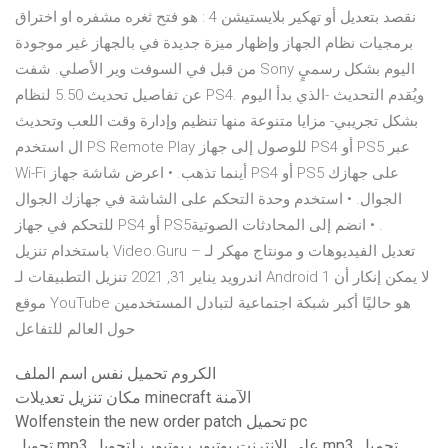
نقصد بتعديل أو تهكير بلايستيشن 4 : هو فتح ثغره مشفره او اختراق
برمجيات نظام الجهاز وإظهار ميزة جديدة في بالجهاز غير موجودة
من قبل في السوفت وير الأصلي. شفت Sony اليوم بشكل رسميٍ
عن تفاصيل تحديث 5.50 لنظام PS4. ويُقدم التحديث -الذي بدأ اليوم
بشكل تجريبي- مزايا متنوعة منها تنظيم وإدارة وقت اللعب وتحديث
ال استخدم PS Remote Play للوصول إلى جهاز PS4 أو PS5 عبر
Wi-Fi أينما تذهب. • اعرض شاشة جهاز PS4 أو PS5 على جهازك
الجوال. • استخدم وحدة التحكم على الشاشة في جهازك الجوال
للتحكم في جهاز PS4 أو PS5‏. • انضم إلى المحادثات الصوتية
باستخدام تنزيل Video.Guru – تعديل الفيديوهات و مونتاج مهكر لـ
اندرويد يناير 31, 2021 تنزيل التطبيقات لـ Android 1 لا يمكن إنكار أن
موقع YouTube هو حاليًا أكبر شبكة اجتماعية لتبادل المستخدمين
حول العالم للتفاعل
الكروم تحميل نفس اسم الملف
مكان تنزيل تعديلات minecraft الآمنة
Wolfenstein the new order patch تحميل pc
تحويل mp3 على الانترنت يوتيوب يوتيوب لتحويل mp3 تحميل