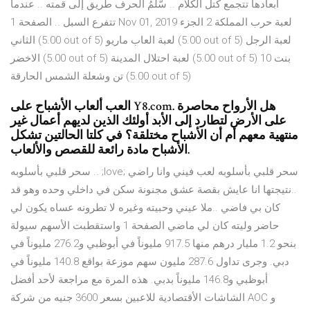
أبعادها تتجمع كتل الكلام .. سّلْمُ الحرف طريق إلى قمته .. عندما
تتفرع السبل .. الصفحة 1 Nov 01, 2019 لعبة حرب المملكة 2 الجزء
الثاني (5.00 out of 5) لعبة العاب ماريو (5.00 out of 5) لعبة الرجل
الاخضر (5.00 out of 5) لعبة احتلال المدينة (5.00 out of 5) بنت 10
تن وشعلة الشمس الحارقة (5.00 out of 5)
العب ألعاب الأشباح على Y8.com. هل الأرواح محاصرة
على الأرض لتطارد إلى الأبد أولئك الذين لديهم أعمال غير
منتهية معهم أم أن الأشباح مختلقة؟ في كلتا الحالتين تشكل
الأشباح مادة رائعة للقصص والألعاب.
سحر قلبي بأسلوبه .. ;love; سحر قلبي بأسلوبه لعب فيني وانا راضي
..نتيجتها انا عايش بقصة عشق مجنونة سكن في داخلي وحده وهو قد
كان بي فاضي ..ملا عيني وحبيته وغيره لا تطرونه عساه يكون لي
حاضر وليته كان لي ماضي الصفحة 1 واستقطبت الأسهم سيولة
بنحو 1.2 مليار درهم منها 917.5 مليوناً في أبوظبي و276.2 مليوناً في
دبي. وجرى تداول 287.6 مليون سهم موزعة بواقع 140.8 مليوناً في
أبوظبي و146.8 مليوناً بدبي. هذه المرة مع مراجعة لأحد أفضل
الشاشات الأقتصادية للاعبين بسعر 3600 جنيه من شركة AOC و