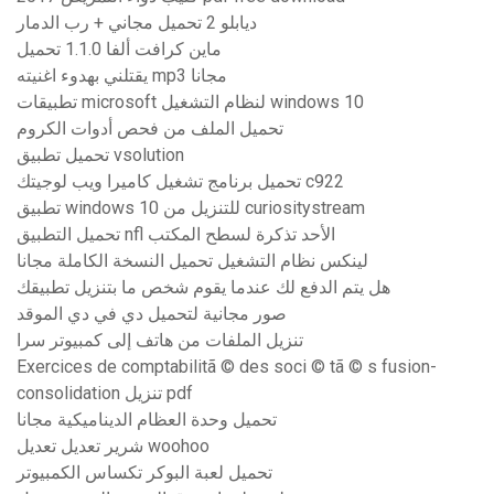
ديابلو 2 تحميل مجاني + رب الدمار
ماين كرافت ألفا 1.1.0 تحميل
يقتلني بهدوء اغنيته mp3 مجانا
تطبيقات microsoft لنظام التشغيل windows 10
تحميل الملف من فحص أدوات الكروم
تحميل تطبيق vsolution
تحميل برنامج تشغيل كاميرا ويب لوجيتك c922
تطبيق windows 10 للتنزيل من curiositystream
تحميل التطبيق nfl الأحد تذكرة لسطح المكتب
لينكس نظام التشغيل تحميل النسخة الكاملة مجانا
هل يتم الدفع لك عندما يقوم شخص ما بتنزيل تطبيقك
صور مجانية لتحميل دي في دي الموقد
تنزيل الملفات من هاتف إلى كمبيوتر سرا
Exercices de comptabilitã © des soci © tã © s fusion-
consolidation تنزيل pdf
تحميل وحدة العظام الديناميكية مجانا
شرير تعديل تعديل woohoo
تحميل لعبة البوكر تكساس الكمبيوتر