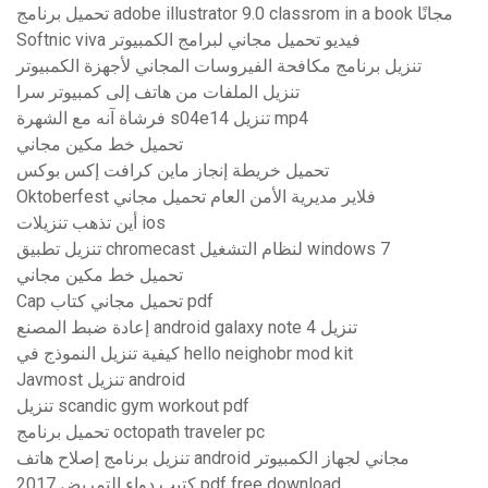
تحميل برنامج adobe illustrator 9.0 classrom in a book مجانًا
Softnic viva فيديو تحميل مجاني لبرامج الكمبيوتر
تنزيل برنامج مكافحة الفيروسات المجاني لأجهزة الكمبيوتر
تنزيل الملفات من هاتف إلى كمبيوتر سرا
فرشاة آنه مع الشهرة s04e14 تنزيل mp4
تحميل خط مكين مجاني
تحميل خريطة إنجاز ماين كرافت إكس بوكس
Oktoberfest فلاير مديرية الأمن العام تحميل مجاني
أين تذهب تنزيلات ios
تنزيل تطبيق chromecast لنظام التشغيل windows 7
تحميل خط مكين مجاني
Cap تحميل مجاني كتاب pdf
إعادة ضبط المصنع android galaxy note 4 تنزيل
كيفية تنزيل النموذج في hello neighobr mod kit
Javmost تنزيل android
تنزيل scandic gym workout pdf
تحميل برنامج octopath traveler pc
تنزيل برنامج إصلاح هاتف android مجاني لجهاز الكمبيوتر
كتيب دواء التمريض 2017 pdf free download