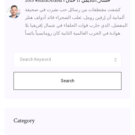
2015 #‎StaracArabia ‫#‏ستار_اكاديمي‬ 11 حنان ا
كشفت مقتطفات من رسائل حب نشرت في صحيفة
ألمانية أن إرفين رومل، ثعلب الصحراء قائد أدولف هتلر
المفضل، الذي حارب قوات الحلفاء في شمال إفريقيا بلا
هوادة في الحرب العالمية الثانية كان رومانسياً يائساً.
Search
Category