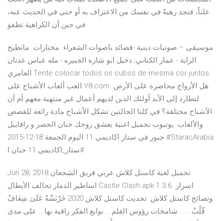
علناً، فتجد رهبةً في نفسك من الاعتراف به أو حتى في الحديث عنه،
في حين أن الكراهية تطفو
موسيقى – صوتيات دينية -قصائد باصوات الشعراء. مختارات. ماتطيح
الراية - عمار الكناني; دخيل ابو شاره الجبيره - مله عباس عدنان
العامري Tente colocar todos os cubos de mesma cor juntos.
العب ألعاب الأشباح على Y8.com. هل الأرواح محاصرة على الأرض
لتطارد إلى الأبد أولئك الذين لديهم أعمال غير منتهية معهم أم أن
الأشباح مختلقة؟ في كلتا الحالتين تشكل الأشباح مادة رائعة للقصص
والألعاب. يوتيوب تحميل اغنية بعشق روحك حنان الخضر و رافاييل
جبور في ستار اكاديمي 11 اليوم الجمعة 18-12-2015 #‎StaracArabia
‫#‏ستار_اكاديمي‬ 11 حنان ا
Jun 28, 2018 تحميل لعبة كاستل كلاش عربي فريق الشجعان
اساطير الدمار تحالف الأبطال Castle Clash apk 1.3.6. اسرار
ونصائح كاستل كلاش. تحديث كاستل كلاش 2020 خَرْبَشّةٌ عَلَىَ شِغَافْ
قّلْبْ .. .. شامخات رؤوس القلم .. نوابغ الفكر راقية بها .. على مدى