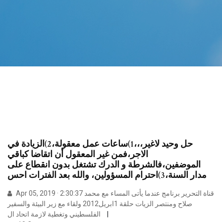
حل وحيد لاغير،،،1)ساعات عمل معقولة،2)الزيادة في
الاجر،فمن غير المعقول أن اتقاضا كباقي
الموضفين،فالشرطة و الدرك تشتغل بدون انقطاع على
مدار السنة،3)احترام المسؤولين، والله بعد الفترات احس
Apr 05, 2019 · 2:30:37 قناة التحرير برنامج عندما يأتى المساء مع محمد
صلاح ومنتصر الزيات حلقة 1ابريل2012 ولقاء مع زير البيئة والسفير
الفلسطيني وتغطية لازمة اتحاد ال