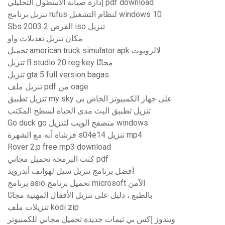
إدارة صيانة الأسطول التحليلي pdf download
تنزيل برنامج rufus لنظام التشغيل windows 10
Sbs 2003 القرص 2 iso تنزيل
مكان تنزيل تعديلات واو
تحميل american truck simulator apk لالروبوت
تنزيل fl studio 20 reg key مجانًا
تنزيل gta 5 full version bagas
تنزيل ملف pdf من oage
تنزيل تطبيق my sky على جهاز الكمبيوتر الخاص بي
تنزيل تطبيق البث مدى الحياة لسطح المكتب
Go duck go متصفح الويب لتنزيل windows
فرشاة آنه مع الشهرة s04e14 تنزيل mp4
Rover 2.p free mp3 download
كتب البرمجة تحميل مجاني pdf
أفضل برنامج تنزيل سيل لهواتف أندرويد
برنامج asio تحميل برنامج microsoft الآمن
بالطبع ، دليل على تنزيل الأقفال المهنية مجانًا
تنزيلات ملف kodi zip
ويندوز إكس بي ثيمات جديدة تحميل مجاني للكمبيوتر