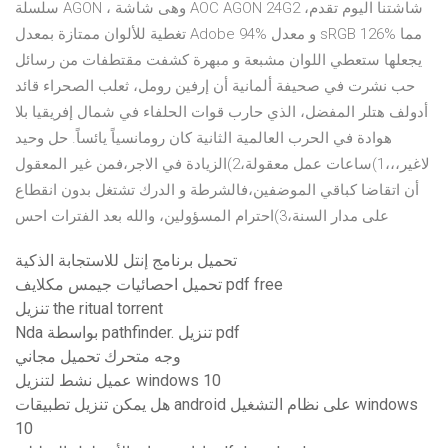
سلسلة AGON ، وهى شاشة AOC AGON 24G2 ،شاشتنا اليوم تقدم
تغطية للألوان ممتازة بمعدل Adobe 94% و معدل sRGB 126% مما
يجعلها ستعطي اللوان مشبعة و مبهرة كشفت مقتطفات من رسائل
حب نشرت في صحيفة ألمانية أن إرفين رومل، ثعلب الصحراء قائد
أدولف هتلر المفضل، الذي حارب قوات الحلفاء في شمال إفريقيا بلا
هوادة في الحرب العالمية الثانية كان رومانسياً يائساً. حل وحيد
لاغير،،،1)ساعات عمل معقولة،2)الزيادة في الاجر،فمن غير المعقول
أن اتقاضا كباقي الموضفين،فالشرطة و الدرك تشتغل بدون انقطاع
على مدار السنة،3)احترام المسؤولين، والله بعد الفترات احس
تحميل برنامج إنتل للاستجابة الذكية
تحميل احصائيات جيمس مكلايف pdf free
تنزيل the ritual torrent
Nda بواسطة pathfinder. تنزيل pdf
وجه متحرك تحميل مجاني
عميل نشط لتنزيل windows 10
هل يمكن تنزيل تطبيقات android على نظام التشغيل windows
10