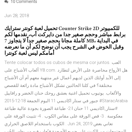
10 Comments
Jun 28, 2018
تحميل لعبة كونتر سترايك Counter Strike 2D للكمبيوتر
برابط مباشر وحجم صغير جدا من دايركت أب، نقدمها لكم
كاملة مجانا بحجم صغير جداً لا يتجاوز 7 MB، في البداية
وقبل الخوض في الشرح يجب أن نوضح لكم أن ما نعرضه
أمامكم ليس لعبة كونترا
Tente colocar todos os cubos de mesma cor juntos. العب
ألعاب الأشباح على Y8.com. هل الأرواح محاصرة على الأرض لتطارد
إلى الأبد أولئك الذين لديهم أعمال غير منتهية معهم أم أن الأشباح
مختلقة؟ في كلتا الحالتين تشكل الأشباح مادة رائعة للقصص
والألعاب. يوتيوب تحميل اغنية بعشق روحك حنان الخضر و رافاييل
جبور في ستار اكاديمي 11 اليوم الجمعة 18-12-2015 #‎StaracArabia
‫#‏ستار_اكاديمي‬ 11 حنان ا 2- طباعة الصورة بجودة عالية طباعة
معكوسة . 3- قص الورقة على مقاس الكوب . 4- تثبيت الورقة على
الكوب باستخدام اللاصق الحراري . Jun 24, 2019 تعاني بعض
المجتمعات من الكبت على جميع الأصعدة فيُعاب فيه من يظهر الحُب