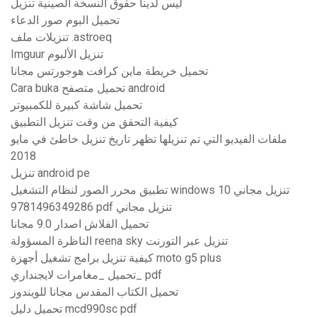
ليس لدينا حقوق النسخة الصينية تنزيل
تحميل البوم صور الدعاء
تنزيلات ملف .astroeq
Imguur تنزيل الألبوم
تحميل خريطة ماين كرافت هوجورتس مجانا
Cara buka تحميل متصفح android
تحميل شاشة كبيرة للكمبيوتر
كيفية التحقق من وقت تنزيل التطبيق
ملفات الفيديو التي تم تنزيلها تظهر تاريخ تنزيل خاطئ في مايو
2018
تنزيل android pe
تطبيق محرر الصور لنظام التشغيل windows 10 تنزيل مجاني
9781496349286 pdf تنزيل مجاني
تحميل الفلاش اصدار 9.0 مجانا
الناظرة المسؤولة reena sky تنزيل عبر التورنت
كيفية تنزيل برامج تشغيل أجهزة moto g5 plus
تحميل _مغامرات لايجنداري_ pdf
تحميل الكتاب المقدس مجانا للويندوز
تحميل دليل mcd990sc pdf