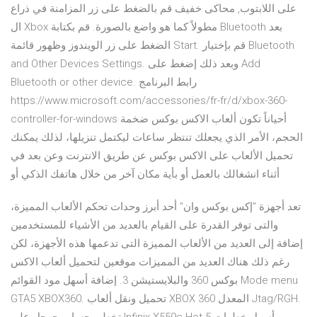
على اللابتوب, محاكى خفيف قم بالضغط على زر المزامنة في ذراع
ال Xbox مطولاً كما هو واضع بالصورة. قم بكتابة Bluetooth بعد
الضغط على زر الويندوز وظهور قائمة Start. قم بإختيار Bluetooth
and Other Devices Settings. وبعد ذلك إضغط على Add
Bluetooth or other device. رابط البرنامج
https://www.microsoft.com/accessories/fr-fr/d/xbox-360-
controller-for-windows أحياناً تكون ألعاب الاكس بوكس ضخمة
الحجم، الأمر الذي يجعلك تنتظر ساعات ليكتمل تنزيلها، لذلك يمكنك
تحميل الألعاب على الاكس بوكس عن طريق الانترنت وعن بعد في
أثناء انشغالك بالعمل أو بأية مكان آخر من خلال هاتفك الذكي أو
تعد أجهزة "إكس بوكس وان" أحد أبرز وحدات تحكم الألعاب المميزة،
والتى توفر القدرة على القيام بالعديد من الأشياء للمستخدمين
إضافة إلى العديد من الألعاب المميزة التى تدعمها هذه الأجهزة، لكن
رغم ذلك هناك العديد من المميزات موقعين لتحميل ألعاب الاكس
بوكس 360 والبلايستيشن 3. إضافة أسهل مود القوائم Mode menu
GTA5 XBOX360. تحميل ونقل ألعاب XBOX 360 المعدل Jtag/RGH.