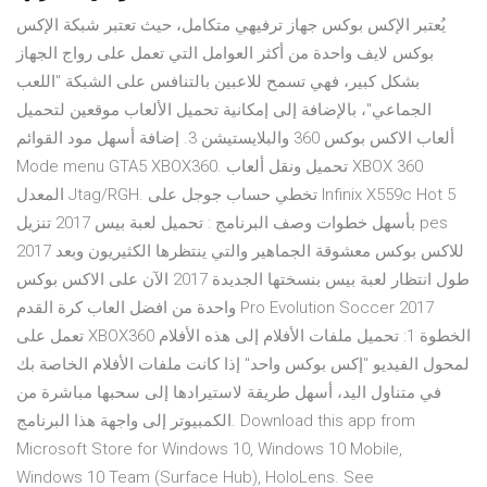
يُعتبر الإكس بوكس جهاز ترفيهي متكامل، حيث تعتبر شبكة الإكس
بوكس لايف واحدة من أكثر العوامل التي تعمل على رواج الجهاز
بشكل كبير، فهي تسمح للاعبين بالتنافس على الشبكة "اللعب
الجماعي"، بالإضافة إلى إمكانية تحميل الألعاب موقعين لتحميل
ألعاب الاكس بوكس 360 والبلايستيشن 3. إضافة أسهل مود القوائم
Mode menu GTA5 XBOX360. تحميل ونقل ألعاب XBOX 360
المعدل Jtag/RGH. تخطي حساب جوجل على Infinix X559c Hot 5
بأسهل خطوات وصف البرنامج : تحميل لعبة بيس 2017 تنزيل pes
2017 للاكس بوكس معشوقة الجماهير والتي ينتظرها الكثيريون وبعد
طول انتظار لعبة بيس بنسختها الجديدة 2017 الآن على الاكس بوكس
واحدة من افضل العاب كرة القدم Pro Evolution Soccer 2017
تعمل على XBOX360 الخطوة 1: تحميل ملفات الأفلام إلى هذه الأفلام
لمحول الفيديو "إكس بوكس واحد" إذا كانت ملفات الأفلام الخاصة بك
في متناول اليد، أسهل طريقة لاستيرادها إلى سحبها مباشرة من
الكمبيوتر إلى واجهة هذا البرنامج. Download this app from
Microsoft Store for Windows 10, Windows 10 Mobile,
Windows 10 Team (Surface Hub), HoloLens. See