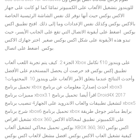
للويندوز بتشغيل الألعاب على الكمبيوتر تمامًا كما لو كانت على جهاز
الاكس بوكس حيث أنها توفر لك نفس الشاشة الرئيسية الخاصة
بالاكس بوكس وكذلك نفس الإعدادات وما إلى ذلك. افتح تطبيق اكس
بوكس. اضغط على أيقونة الاتصال التي تقع على الجانب الأيسر، حيث
تبدو هذه الأيقونة على شكل اكس بوكس صغير. اختر جهازك الاكس
بوكس. اضغط على اتصال.
الجزء 2. كيف يتم تجربة اللعب ألعاب Xbox على ويندوز 10؟ تكامل
تطبيق إكس بوكس قد حرصت أن يحصل المستخدم على الأفضل
وأحدث النتائج عندما يتعلق الأمر الألعاب على ويندوز 10. المحتويات1
تحميل برنامج xbox أحدث إصدار2 معلومات عن برنامج xbox3
مميزات برنامج xbox3.1 اقرأ أيضا: تحميل برنامج Droid4X 2017
لتشغيل تطبيقات والعاب الاندرويد على الجهاز4 تنصيب برنامج xbox5
شرح برنامج xbox6 تحميل برنامج xbox برابط مباشر جوجل طريقة
تشغيل اقراص xbox 360 على الكمبيوتر, تطبيق لمحاكاة الاكس
بوكس, تحميل محاكي لتشغيل ألعاب XBOX 360, اكس بوكس 360
كيفية تشغيل العاب الاكس بوكس, افضل مشغل لالعاب اكس بوكس