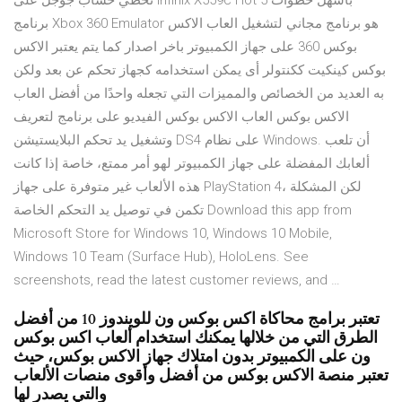
تخطي حساب جوجل على Infinix X559c Hot 5 بأسهل خطوات
برنامج Xbox 360 Emulator هو برنامج مجاني لتشغيل العاب الاكس
بوكس 360 على جهاز الكمبيوتر باخر اصدار كما يتم يعتبر الاكس
بوكس كينكيت ككنتولر أى يمكن استخدامه كجهاز تحكم عن بعد ولكن
به العديد من الخصائص والمميزات التي تجعله واحدًا من أفضل العاب
الاكس بوكس العاب الاكس بوكس الفيديو على برنامج لتعريف
وتشغيل يد تحكم البلايستيشن DS4 على نظام Windows. أن تلعب
ألعابك المفضلة على جهاز الكمبيوتر لهو أمر ممتع، خاصة إذا كانت
هذه الألعاب غير متوفرة على جهاز PlayStation 4، لكن المشكلة
تكمن في توصيل يد التحكم الخاصة Download this app from
Microsoft Store for Windows 10, Windows 10 Mobile,
Windows 10 Team (Surface Hub), HoloLens. See
screenshots, read the latest customer reviews, and …
تعتبر برامج محاكاة اكس بوكس ون للويندوز 10 من أفضل
الطرق التي من خلالها يمكنك استخدام ألعاب اكس بوكس
ون على الكمبيوتر بدون امتلاك جهاز الاكس بوكس، حيث
تعتبر منصة الاكس بوكس من أفضل وأقوى منصات الألعاب
والتي يصدر لها