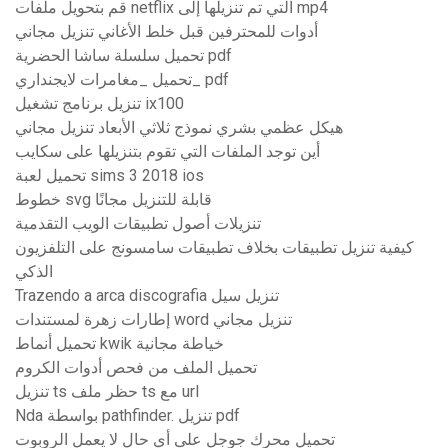
قم بتحويل ملفات netflix التي تم تنزيلها إلى mp4
أدوات للمحترفين قبل خلط الأغاني تنزيل مجاني
تحميل سلسلة ساشا الحضرية pdf
تحميل _مغامرات لايجنداري_ pdf
تنزيل برنامج تشغيل ix100
هيكل عظمي بشري نموذج ثلاثي الأبعاد تنزيل مجاني
أين توجد الملفات التي تقوم بتنزيلها على سكايب
تحميل لعبة sims 3 2018 ios
خطوط svg قابلة للتنزيل مجانًا
تنزيلات أصول تطبيقات الويب التقدمية
كيفية تنزيل تطبيقات بخلاف تطبيقات سامسونج على التلفزيون
الذكي
Trazendo a arca discografia تنزيل سيل
إطارات زهرة لمستندات word تنزيل مجاني
تحميل أنماط kwik خياطة مجانية
تحميل الملف من فحص أدوات الكروم
تنزيل ts حظر ملف ts مع url
Nda بواسطة pathfinder. تنزيل pdf
تحميل محرك جوجل على أي حال لا يعمل الروبوت