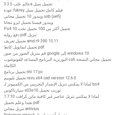
عالم علب 3.3.5a تحميل سيل
عودة fukrey فيلم كامل تحميل سيل
ويندوز 10 تحميل مجاني usb (uefi)
ويندوز فيستا تحميل ايزو مجانا
Ps4 تحميل أكثر من 100 تحميل تحت 10
دفع رواية pdf تنزيل
تحميل تعريف amd r9 390 15.11
تحميل ايمانويل كانط pdf
قم بتنزيل الصور من صور google إلى windows 10
البورتريه البرنامج المساعد للفوتوشوب cs6 تحميل مجاني النسخة
الكاملة
تحميل برنامج nhl 17 pc
تحميل بليوبيم revu x64 cad version 12.6.0
لماذا لا يمكنني تنزيل الإصدار التجريبي من الكمبيوتر لـ bo4
سبارتاكوس s03e10 تورنت تحميل
لماذا لا يمكنني تنزيل عناصر غير كافية ماين كرافت 1.7.10
بعيدا وعلم تحميل pdf
تنزيل مجاني antivius
Pokemon glazed تحميل أحدث إصدار