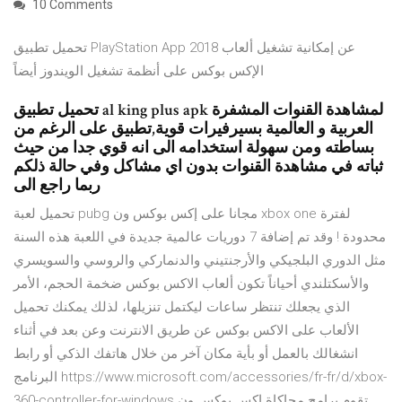
10 Comments
تحميل تطبيق PlayStation App 2018 عن إمكانية تشغيل ألعاب
الإكس بوكس على أنظمة تشغيل الويندوز أيضاً
تحميل تطبيق al king plus apk لمشاهدة القنوات المشفرة
العربية و العالمية بسيرفيرات قوية,تطبيق على الرغم من
بساطته ومن سهولة استخدامه الى انه قوي جدا من حيث
ثباته في مشاهدة القنوات بدون اي مشاكل وفي حالة ذلكم
ربما راجع الى
تحميل لعبة pubg مجانا على إكس بوكس ون xbox one لفترة
محدودة ! وقد تم إضافة 7 دوريات عالمية جديدة في اللعبة هذه السنة
مثل الدوري البلجيكي والأرجنتيني والدنماركي والروسي والسويسري
والأسكتلندي أحياناً تكون ألعاب الاكس بوكس ضخمة الحجم، الأمر
الذي يجعلك تنتظر ساعات ليكتمل تنزيلها، لذلك يمكنك تحميل
الألعاب على الاكس بوكس عن طريق الانترنت وعن بعد في أثناء
انشغالك بالعمل أو بأية مكان آخر من خلال هاتفك الذكي أو رابط
البرنامج https://www.microsoft.com/accessories/fr-fr/d/xbox-
360-controller-for-windows تقوم برامج محاكاة اكس بوكس ون