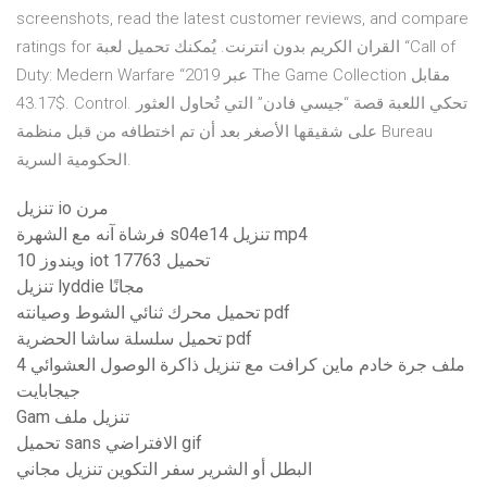
screenshots, read the latest customer reviews, and compare
ratings for القران الكريم بدون انترنت. يُمكنك تحميل لعبة “Call of
Duty: Medern Warfare “2019 عبر The Game Collection مقابل
43.17$. Control. تحكي اللعبة قصة “جيسي فادن” التي تُحاول العثور
على شقيقها الأصغر بعد أن تم اختطافه من قبل منظمة Bureau
الحكومية السرية.
تنزيل io مرن
فرشاة آنه مع الشهرة s04e14 تنزيل mp4
ويندوز 10 iot 17763 تحميل
تنزيل lyddie مجانًا
تحميل محرك ثنائي الشوط وصيانته pdf
تحميل سلسلة ساشا الحضرية pdf
ملف جرة خادم ماين كرافت مع تنزيل ذاكرة الوصول العشوائي 4
جيجابايت
Gam تنزيل ملف
تحميل sans الافتراضي gif
البطل أو الشرير سفر التكوين تنزيل مجاني