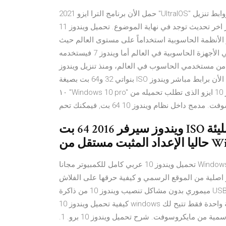
حمل الأن برنامج الترا ايزو 2021 "UltraIOS" مجانا برابط مباشر اخر اصدار لجميع أنواع الويندوز "64 - 32 بت". روابط تنزيل
ويندوز 11 من مايكروسوفت مجانا برابط مباشر اخر تحديث توجد في نهاية الموضوع. تحميل ويندوز 11 Windows IOS
هو أكثر الأنظمة الحاسوبية استخداماً على مستوى العالم حيث
يبلغ نسبة مستخدمي ويندوز 10 حوالي 48.9% من مستخدمي الأجهزة الحاسوبية في العالم أما ويندوز 7 فيستخدمه
 من مستخدمي الحاسوب في العالم، ومنذ تنزيل ويندوز Windows 8 كامل اصلي + التفعيل، جميع الاصدارات
بنواتي 32 و64 بت بصيغة ISO مجانا عربي، إنجليزي وفرنسي. 13 كانون الثاني (يناير) 2021 حمل الأن برابط مباشر ويندوز
١٠ "Windows 10 pro" كامل مجانا وستمتع مساحة تخزين كافية تتناسب مع ملف ويندوز 10 ايزو الذى تطلب تحميله من
مدمج داخل نظام ويندوز 10 64 بت, فيمكنك تحم
ويندوز سيرفر 2016 64 بت ISO تحميل مجاني أحدث نسخة ويندوز. فهي مليئة
تحميل ويندوز 10 عربي كامل للكمبيوتر مجانا Windows 10 ISO من مايكروسوفت برابط مباشر النسخة الاصلية أخر
اصلية من الموقع الرسمي و كيفية حرقها على الفلاش
ميموري بدون مشاكل تنصيب ويندوز 10 من ذاكرة USB - ويندوز تحميل ويندوز 10 ISO برابط مباشر وشرح كامل بالصور
كيفية تحميل ويندوز 10 windows و تثبيتها عن تحميل ويندوز 10 برو. هناك طريقة قانونية و رسمية واحدة فقط تتيح لك
تحميل ويندوز 10 برو، وذلك من خلال صفحة تنزيل ويندوز 10 الرسمية من مايكروسوفت. شرح تحميل ويندوز 10 برو. 1.