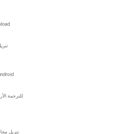
تغذية المفرخات ال
ions handbook pdf
هل يمكنني تنزيل أفلام أمازون التي اشتريتها بنظ
الاستخدام اليومي للجمل الإنجليزية مع تنزيل pdf للت
تطبيق محرر الصور لنظام التشغيل windows 10 ت