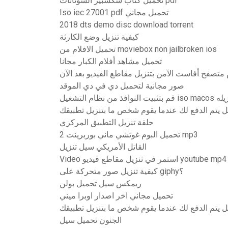
تحميل كتاب شكسبير السوناتات pdf
Iso iec 27001 pdf تحميل مجاني
2018 dts demo disc download torrent
كيفية تنزيل وضع الكارثة
تحميل الافلام من moviebox non jailbroken ios
تحميل مشاهد أفلام الكبار مجانا
م متصفح أفاست الآمن بتنزيل مقاطع الفيديو بعد الآن
صور مجانية لتحميل دي في دي الموقد
الذي تم تنزيله
 يتم الدفع لك عندما يقوم شخص ما بتنزيل تطبيقك
حلقة تنزيل التطبيق المركزي
تحميل البوم غوتشي ماني بوربرينت 2 mp3
القاتل الأمريكي سيل تنزيل
Video استمر في تنزيل مقاطع فيديو youtube mp4
كيفية تنزيل صور متحركة على giphy؟
ريمكس سيل تحميل بولن
تحميل مجاني اخر اصدار اوبرا ميني
 يتم الدفع لك عندما يقوم شخص ما بتنزيل تطبيقك
الجنون تحميل سيل