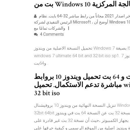
تحميل ويندوز 10 اخر اصدار 2021 مجاناً من رابط مباشر 32-64 بايت. نظام Windows 10 متوفر الآن رسميًا ووفقًا لتصريحات
الرئيس التنفيذي لشركة Microsoft ، أوضح أن Windows 10 2021 يمثل حقبة جديدة لأنظمة التشغيل ويتفق المستخدمون
والشركات تمامًا مع
4 Comments
تحميل النسخة الاصلية من ويندوز Windows 7 بصيغة ISO للنواتين 32بت و64 بت مجانا برابط واحد 2021| download
windows 7 ultimate 64 bit and 32 bit iso sp1. تحميل ويندوز 7 Windows 7 Ultimate نسخه اصلية خام لنظام 32بت
و64بت .
روابط تحميل ويندوز 10 نسخة 32 بت و 64 بت تحميل ويندوز 10 بروابط
مباشرة تدعم الاستكمال. تحميل windows 10 64 bit iso; تحميل windows 10
32 bit iso
تنزيل النسخة النهائية من ويندوز 10 بروفيشنال Windows 10 Pro باللغة الإنجليزية و العربية و الفرنسية ايزو كامل اصلي
32bit 64bit تحميل برابط مباشر سريع. ويندوز 10 64 بت و 32 بت : تختلف النسخة 32 بت عن النسخة 64 بت في ويندوز
10 في قدرة كل نسخة على استيعاب المواصفات الخاصة بجهاز الكمبيوتر ،حيث أن نسخة 32 بت غير قادرة على
حميل نسخة ويندوز اصلية من الموقع الرسمي و كيفية حرقها على