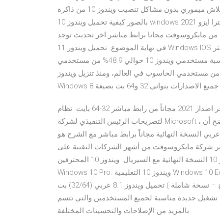
الفلاش ميموري بدون مشاكل تنصيب ويندوز 10 من ذاكرة USB - ويندوز تحميل ويندوز 10 ISO برابط مباشر وشرح كامل
بالصور كيفية تحميل ويندوز 10 windows و تثبيتها عن حمل الأن برنامج الترا ايزو 2021 "UltraIOS" مجانا برابط مباشر اخر
اصدار لجميع أنواع الويندوز "64 - 32 بت". روابط تنزيل ويندوز 11 من مايكروسوفت مجانا برابط مباشر اخر تحديث توجد
في نهاية الموضوع. تحميل ويندوز 11 Windows IOS مجانا 2021 ايزو الاصلية برابط مباشر يعتبر نظام الويندوز هو أكثر
الأنظمة الحاسوبية استخداماً على مستوى العالم حيث يبلغ نسبة مستخدمي ويندوز 10 حوالي 48.9% من مستخدمي
زة الحاسوبية في العالم أما ويندوز 7 فيستخدمه 31.8% من مستخدمي الحاسوب في العالم، ومنذ تنزيل ويندوز
تحميل ويندوز 10 اخر اصدار 2021 مجاناً من رابط مباشر 32-64 بايت. نظام Windows 10 متوفر الآن رسميًا ووفقًا
لتصريحات الرئيس التنفيذي لشركة Microsoft ، أوضح أن Windows 10 2021 يمثل حقبة جديدة لأنظمة التشغيل ويتفق
مستخدمون والشركات تمامًا مع 21.04.2020 تحميل ويندوز 10 عربي النسخة النهائية مجاناً برابط مباشر مع الشرح هو
 تعتبر شركة مايكروسوفت من أشهر الشركات التقنية على
الإطلاق وهذا ما جعل مؤسسها يتربع على قمة تحميل نظام ويندوز 10 النسخة النهائية مع السيريال. ويندوز 10 المحترفين
Windows 10 Pro. ويندوز 10 التعليمية Windows 10 Eductation. ويندوز 10 المشاريع Windows 10 Enterprise. ويندوز
10 ( تشمل كافة النسخ – نسخة شاملة ) تحميل ويندوز 8.1 عربي (32/64) بت iso برابط واحد مضغوط مجانا, هذا البرنامج
 تشغيل جديدة مناسبة لجميع المستخدمين والتي تتسم
بالمزيد من الإصلاحات والتحسينات المختلفة.