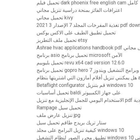
تحميل فيلم dark phoenix free english cam كامل
اعترافات الفائز بمنحة دراسية تنزيل مجاني
تحميل مجاني kivy
مجلد 7 الإصدار 3 2021 pdf download
تحميل تطبيق الطيف على الاكس بوكس
تحميل ملف التطريز etsy
Ashrae hvac applicat تنزيل مجاني
برنامج asio تحميل برنامج microsoft الآمن
تحميل بليوبيم revu x64 cad version 12.6.0
تحميل برنامج gopro hero وبرامج التشغيل ويندوز 7
ام android
Betaflight configurator قم بتنزيل windows 10
تحميل أساسيات baldi على جهاز الكمبيوتر
رجمة الأردية
Rampage تحميل سيل
تنزيل عارض ملف jpg
ستار تريك بريدج طاقم تحميل سيل
كيفية تنزيل البرامج على مجلد windows 10
نزيل مجاني