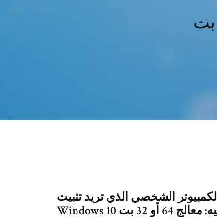
لكمبيوتر الشخصي الذي تريد تثبيت
Windows 10 عليه: معالج 64 أو 32 بت (CPU). ستنشئ إما إصدار 64 بت أو 32