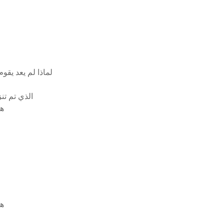
لماذا لم يعد يقو
قم بتثبيت النوافذ من نظام التشغيل iso macos 
هل
هل