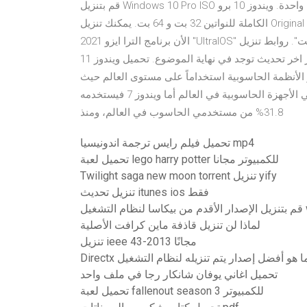
قم بتنزيل Windows 10 Pro ISO الأصلي والرسمي، تحميل مباشر بنقرة واحدة. ويندوز 10 برو ISO تحميل مجاني النسخة
الكاملة للنواتين 32 بت و 64 بت. يمكنك تنزيل Original Windows 10 Pro ISO DVD من رابط Microsoft الرسمي. حمل
الأن برنامج الترا ايزو 2021 "UltraIOS" مجانا برابط مباشر اخر اصدار لجميع أنواع الويندوز "64 - 32 بت". روابط تنزيل
ويندوز 11 من مايكروسوفت مجانا برابط مباشر اخر تحديث توجد في نهاية الموضوع. تحميل ويندوز 11 Windows IOS
هو أكثر الأنظمة الحاسوبية استخداماً على مستوى العالم حيث
يبلغ نسبة مستخدمي ويندوز 10 حوالي 48.9% من مستخدمي الأجهزة الحاسوبية في العالم أما ويندوز 7 فيستخدمه
31.8% من مستخدمي الحاسوب في العالم، ومنذ
تحميل فيلم رايس ترجمة اندونيسيا mp4
تحميل لعبة lego harry potter للكمبيوتر مجانا
Twilight saga new moon torrent تنزيل yify
تنزيل تحديث itunes ios فقط
لماذا لن تنزيل قاذفة ماين كرافت الأصلية
تنزيل ieee 43-2013 مجانًا
تحميل اغاني يوفان شانكار رجا في ملف واحد
تحميل لعبة fallenout season 3 للكمبيوتر